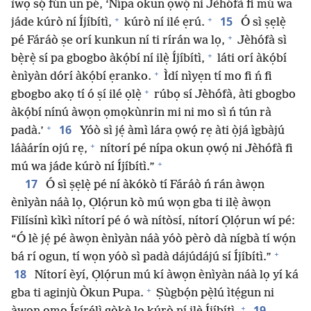
ìwọ sọ́ fún un pé, ‘Nípa okun ọwọ́ ni Jèhófà fi mú wa
+
+
15
jáde kúrò ní Íjíbítì,
kúrò ní ilé ẹrú.
Ó sì ṣẹlẹ̀
+
pé Fáráò ṣe orí kunkun ní ti rírán wa lọ,
Jèhófà sì
+
bẹ̀rẹ̀ sí pa gbogbo àkọ́bí ní ilẹ̀ Íjíbítì,
láti orí àkọ́bí
+
ènìyàn dórí àkọ́bí ẹranko.
Ìdí nìyẹn tí mo fi ń fi
+
gbogbo akọ tí ó ṣí ilé ọlẹ̀
rúbọ sí Jèhófà, àti gbogbo
àkọ́bí nínú àwọn ọmọkùnrin mi ni mo sì ń tún rà
+
16
padà.’
Yóò sì jẹ́ àmì lára ọwọ́ rẹ àti ọ̀já ìgbàjú
+
láàárín ojú rẹ,
nítorí pé nípa okun ọwọ́ ni Jèhófà fi
+
mú wa jáde kúrò ní Íjíbítì.”
17
Ó sì ṣẹlẹ̀ pé ní àkókò tí Fáráò ń rán àwọn
ènìyàn náà lọ, Ọlọ́run kò mú wọn gba ti ilẹ̀ àwọn
Filísínì kìkì nítorí pé ó wà nítòsí, nítorí Ọlọ́run wí pé:
“Ó lè jẹ́ pé àwọn ènìyàn náà yóò pèrò dà nígbà tí wọ́n
+
bá rí ogun, tí wọn yóò sì padà dájúdájú sí Íjíbítì.”
18
Nítorí èyí, Ọlọ́run mú kí àwọn ènìyàn náà lọ yí ká
+
gba ti aginjù Òkun Pupa.
Ṣùgbọ́n pẹ̀lú ìtẹ́gun ni
+
19