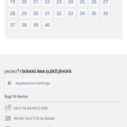
(Softcover
19
20
21
22
23
24
25
26
27
Edition)
28
29
30
31
32
33
34
35
36
37
38
39
40
®
JW.ORG
/ ÌKÀNNÌ ÀWA ẸLẸ́RÌÍ JÈHÓFÀ
Appearance Settings
Ìlujá Tó Rọrùn
Ṣé O Fẹ́ Ká Wá Ẹ Wá?
Wá Ibi Tá A Ti Ń Ṣe Ìpàdé
(opens
new