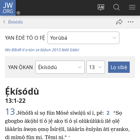
JW.ORG
Wọlé
(opens
Yí
Wa
GB
new
èdè
JW.ORG
YÍ
Ẹ́kísódù
window)
ìkànnì
JÁ
pa
YAN ÈDÈ TÓ O FẸ́
dà
Wo Bíbélì tí a tún ṣe lọ́dun 2013 lédè Gẹ̀ẹ́sì
Orí
YAN Ọ̀KAN
Ìwé
Bíbélì
Ẹ́kísódù
13:1-22
13
2
Jèhófà sì sọ fún Mósè síwájú sí i, pé:
“Sọ
gbogbo àkọ́bí tí ó jẹ́ akọ tí ó ṣí olúkúlùkù ilé ọlẹ̀
láàárín àwọn ọmọ Ísírẹ́lì, láàárín ènìyàn àti ẹranko,
+
di mímọ́ fún mi. Tèmi ni.”