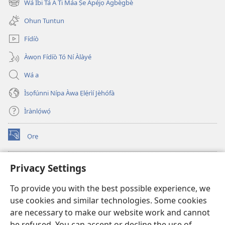
Wá Ibi Tá A Ti Máa Ṣe Àpéjọ Àgbègbè
(opens
window)
new
Ohun Tuntun
window)
Fídíò
Àwọn Fídíò Tó Ní Àlàyé
Wá a
Ìsọfúnni Nípa Àwa Ẹlẹ́rìí Jèhófà
Ìrànlọ́wọ́
Ọrẹ
(opens
new
window)
ÀKÁ ÌWÉ ORÍ ÍŃTÁNẸ́Ẹ̀TÌ TI Watchtower™
Privacy Settings
(opens
new
®
JW Hub
To provide you with the best possible experience, we
window)
(opens
use cookies and similar technologies. Some cookies
new
®
JW Library
window)
are necessary to make our website work and cannot
be refused. You can accept or decline the use of