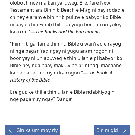
oloboch ney ma kan yal’uweg. Ere, fare New
Testament ara Bin nib Beech e M’ag ni bay rodad e
chiney e aram e bin nrib puluw e babyor ko Bible
ni bay e chiney nib thil nga yugu boch ni un yoloy
kakrom.”​—
The Books and the Parchments.
“Piin nib ga’ fan e thin nu Bible u wan’rad e rayog
ni nge pagan’rad ngay ni yugu aram rogon ni
boor yay ni un abuweg e thin u lan e pi babyor ko
Bible ney nga paay maku yibe printnag, machane
ka be par e thin riy ni ka rogon.”​—
The Book. A
History of the Bible.
Ere gur, ke thil e thin u lan e Bible ndabkiyog ni
nge pagan’uy ngay? Danga’!
Gin ka um moy riy
Bin migid