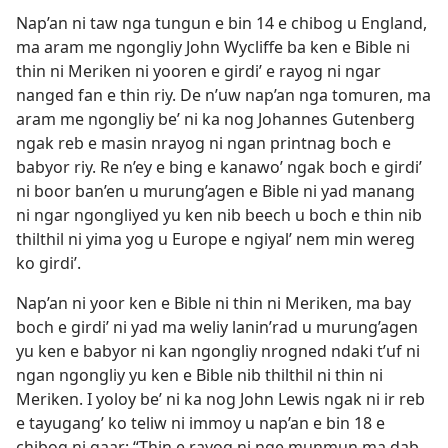
Nap’an ni taw nga tungun e bin 14 e chibog u England,
ma aram me ngongliy John Wycliffe ba ken e Bible ni
thin ni Meriken ni yooren e girdi’ e rayog ni ngar
nanged fan e thin riy. De n’uw nap’an nga tomuren, ma
aram me ngongliy be’ ni ka nog Johannes Gutenberg
ngak reb e masin nrayog ni ngan printnag boch e
babyor riy. Re n’ey e bing e kanawo’ ngak boch e girdi’
ni boor ban’en u murung’agen e Bible ni yad manang
ni ngar ngongliyed yu ken nib beech u boch e thin nib
thilthil ni yima yog u Europe e ngiyal’ nem min wereg
ko girdi’.
Nap’an ni yoor ken e Bible ni thin ni Meriken, ma bay
boch e girdi’ ni yad ma weliy lanin’rad u murung’agen
yu ken e babyor ni kan ngongliy nrogned ndaki t’uf ni
ngan ngongliy yu ken e Bible nib thilthil ni thin ni
Meriken. I yoloy be’ ni ka nog John Lewis ngak ni ir reb
e tayugang’ ko teliw ni immoy u nap’an e bin 18 e
chibog ni gaar: “Thin e rayog ni nge munmun ma dab