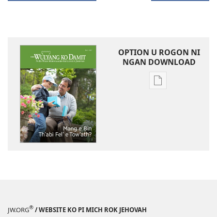
OPTION U ROGON NI
NGAN DOWNLOAD
Rogon
nrayog
ni
ngan
mel'eg
e
digital
publication
ni
ngan
downloadnag
®
JW.ORG
/ WEBSITE KO PI MICH ROK JEHOVAH
FARE