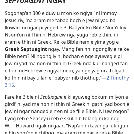
SEPTUAGINT
NGAY
Sogonap’an 300 e duw u m’on ko ngiyal’ ni immoy
Jesus riy, ma aram me tabab boch e Jew ni yad ba
llowan’ ni ngar pilyeged e Pi Babyor ko Bible Nni Yoloy
Nsom’on ni Thin ni Hebrew nga yugu reb e thin, ni
aram e thin ni Greek. Re ke Bible nem e yima yog e
Greek Septuagint
ngay. Mang fan nni ngongliy e re ke
Bible nem? Ni ngongliy ni bochan e nge ayuweg e pi
Jew ni yad ma non ni thin ni Greek nda kur nanged fan
e thin ni Hebrew e ngiyal’ nem, ya nge yag nra folgad
ko thin ni bay u lan e “babyor nib thothup.”​—
2 Timothy
3:15
.
Fare ke Bible ni
Septuagint
e ki ayuweg bokum milyon e
girdi’ ni yad ma non ni thin ni Greek ni gathi yad boch e
Jew ni ngar nanged e n’en ni be fil e Bible. Ni uw rogon?
I yog reb e Sensey u reb e skul nib tolang ni ka nog
W. F. Howard ngak ni gaar: “Nap’an ni taw nga lukngun
e bin som’on e chibog, ma aram me par e re ke Bible