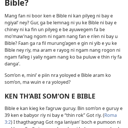
Bible?
Mang fan ni boor ken e Bible ni kan pilyeg ni bay e
ngiyal’ ney? Gur, ga be lemnag ni yu ke Bible ni bay e
chiney ni ka fin un pilyeg e be ayuwegem fa be
mo’maw’nag ngom ni ngam nang fan e n’en ni bay u
Bible? Faan ga ra fil murung’agen e gin ni yib e yu ke
Bible ney riy, ma aram e rayog ni ngam nang rogon ni
ngam fal’eg i yaliy ngam nang ko ba puluw e thin riy fa
danga’.
Som’on e, mini’ e piin nra yoloyed e Bible aram ko
som’on, ma wuin e ra yoloyed?
KEN TH’ABI SOM’ON E BIBLE
Bible e kan kieg ke l’agruw guruy. Bin som’on e guruy e
39 ken e babyor riy ni bay e “thin rok” Got riy. (
Roma
3:2
) I thagthagnag Got nga laniyan’ boch e pumoon ni