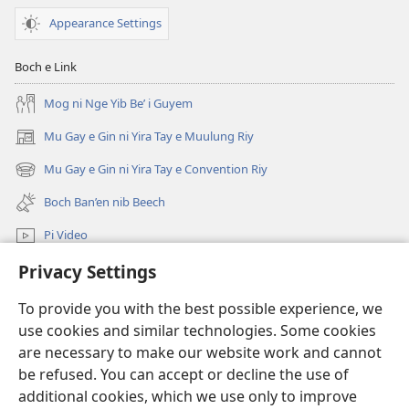
WULYANG
Appearance Settings
KO
DAMIT
Boch e Link
Mang
e
Mog ni Nge Yib Be’ i Guyem
Bin
Mu Gay e Gin ni Yira Tay e Muulung Riy
(opens
Th’abi
new
Fel’
Mu Gay e Gin ni Yira Tay e Convention Riy
(opens
window)
e
new
Boch Ban’en nib Beech
Tow’ath?
window)
Pi Video
Privacy Settings
Mu Gay
To provide you with the best possible experience, we
Salpiy ni Ayuw
(opens
use cookies and similar technologies. Some cookies
new
are necessary to make our website work and cannot
window)
LIBRARY U ONLINE ni Fan ko Wulyang ko Damit™
be refused. You can accept or decline the use of
(opens
new
additional cookies, which we use only to improve
®
JW Hub
window)