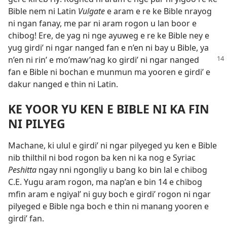
Bible nem ni Latin
Vulgate
e aram e re ke Bible nrayog
ni ngan fanay, me par ni aram rogon u lan boor e
chibog! Ere, de yag ni nge ayuweg e re ke Bible ney e
yug girdi’ ni ngar nanged fan e n’en ni bay u Bible, ya
n’en ni rin’ e mo’maw’nag ko girdi’ ni ngar nanged
fan e Bible ni bochan e munmun ma yooren e girdi’ e
dakur nanged e thin ni Latin.
KE YOOR YU KEN E BIBLE NI KA FIN
NI PILYEG
Machane, ki ulul e girdi’ ni ngar pilyeged yu ken e Bible
nib thilthil ni bod rogon ba ken ni ka nog e
Syriac
Peshitta
ngay nni ngongliy u bang ko bin lal e chibog
C.E. Yugu aram rogon, ma nap’an e bin 14 e chibog
mfin aram e ngiyal’ ni guy boch e girdi’ rogon ni ngar
pilyeged e Bible nga boch e thin ni manang yooren e
girdi’ fan.