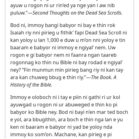
ayuw u rogon ni ur rin’ed ya nge yan i aw nib
puluw.”​—
Second Thoughts on the Dead Sea Scrolls.
Bod ni, immoy bangi babyor ni bay e thin rok
Isaiah riy nni pirieg u fithik’ fapi Dead Sea Scroll ni
kan yoloy u lan 1,000 e duw u m’on nni yoloy e tin
baaram e babyor ni immoy e ngiyal’ nem. Uw
rogon e gi babyor nem ni faanra ngan taareb
rogonnag ko thin nu Bible ni bay rodad e ngiyal’
ney? “Fin munmun min pirieg bang riy ni kan tay
ara kan chuweg bbug e thin riy.”​—
The Book. A
History of the Bible.
Immoy e oloboch ni i tay e piin ni gathi ri ur kol
ayuwgad u rogon ni ur abuweged e thin ko pi
babyor ko Bible ney. Bod ni bayi n’en mar ted boch
e yol, ara bbugithin, ara boch e thin nga lan e yu
ken ni baaram e babyor ni yad be yoloy nda
immoy ko som’on. Machane, kan pirieg e pi