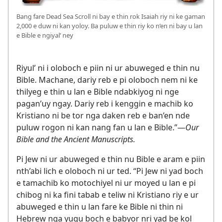
Bang fare Dead Sea Scroll ni bay e thin rok Isaiah riy ni ke gaman
2,000 e duw ni kan yoloy. Ba puluw e thin riy ko n’en ni bay u lan
e Bible e ngiyal’ ney
Riyul’ ni i oloboch e piin ni ur abuweged e thin nu
Bible. Machane, dariy reb e pi oloboch nem ni ke
thilyeg e thin u lan e Bible ndabkiyog ni nge
pagan’uy ngay. Dariy reb i kenggin e machib ko
Kristiano ni be tor nga daken reb e ban’en nde
puluw rogon ni kan nang fan u lan e Bible.”​—
Our
Bible and the Ancient Manuscripts.
Pi Jew ni ur abuweged e thin nu Bible e aram e piin
nth’abi lich e oloboch ni ur ted. “Pi Jew ni yad boch
e tamachib ko motochiyel ni ur moyed u lan e pi
chibog ni ka fini tabab e teliw ni Kristiano riy e ur
abuweged e thin u lan fare ke Bible ni thin ni
Hebrew nga yugu boch e babyor nri yad be kol