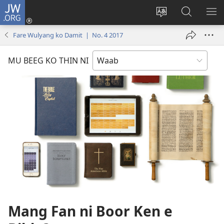
JW.ORG
Log
In
Ngan
Mu
SH
(opens
thilyeg
Gay
ME
Fare Wulyang ko Damit | No. 4 2017
new
e
Boch
window)
thin
Ban’en
MU BEEG KO THIN NI
riy
ko
JW.ORG
Mang Fan ni Boor Ken e