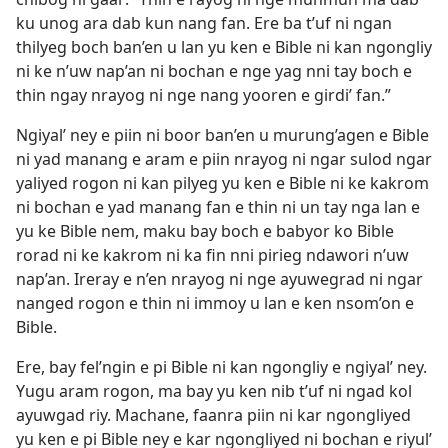
ku unog ara dab kun nang fan. Ere ba t’uf ni ngan
thilyeg boch ban’en u lan yu ken e Bible ni kan ngongliy
ni ke n’uw nap’an ni bochan e nge yag nni tay boch e
thin ngay nrayog ni nge nang yooren e girdi’ fan.”
Ngiyal’ ney e piin ni boor ban’en u murung’agen e Bible
ni yad manang e aram e piin nrayog ni ngar sulod ngar
yaliyed rogon ni kan pilyeg yu ken e Bible ni ke kakrom
ni bochan e yad manang fan e thin ni un tay nga lan e
yu ke Bible nem, maku bay boch e babyor ko Bible
rorad ni ke kakrom ni ka fin nni pirieg ndawori n’uw
nap’an. Ireray e n’en nrayog ni nge ayuwegrad ni ngar
nanged rogon e thin ni immoy u lan e ken nsom’on e
Bible.
Ere, bay fel’ngin e pi Bible ni kan ngongliy e ngiyal’ ney.
Yugu aram rogon, ma bay yu ken nib t’uf ni ngad kol
ayuwgad riy. Machane, faanra piin ni kar ngongliyed
yu ken e pi Bible ney e kar ngongliyed ni bochan e riyul’