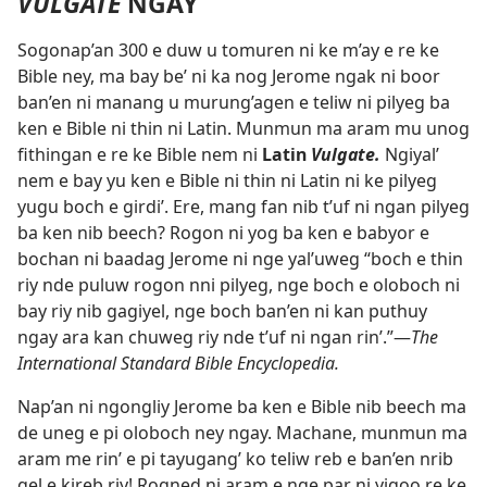
VULGATE
NGAY
Sogonap’an 300 e duw u tomuren ni ke m’ay e re ke
Bible ney, ma bay be’ ni ka nog Jerome ngak ni boor
ban’en ni manang u murung’agen e teliw ni pilyeg ba
ken e Bible ni thin ni Latin. Munmun ma aram mu unog
fithingan e re ke Bible nem ni
Latin
Vulgate.
Ngiyal’
nem e bay yu ken e Bible ni thin ni Latin ni ke pilyeg
yugu boch e girdi’. Ere, mang fan nib t’uf ni ngan pilyeg
ba ken nib beech? Rogon ni yog ba ken e babyor e
bochan ni baadag Jerome ni nge yal’uweg “boch e thin
riy nde puluw rogon nni pilyeg, nge boch e oloboch ni
bay riy nib gagiyel, nge boch ban’en ni kan puthuy
ngay ara kan chuweg riy nde t’uf ni ngan rin’.”​—
The
International Standard Bible Encyclopedia.
Nap’an ni ngongliy Jerome ba ken e Bible nib beech ma
de uneg e pi oloboch ney ngay. Machane, munmun ma
aram me rin’ e pi tayugang’ ko teliw reb e ban’en nrib
gel e kireb riy! Rogned ni aram e nge par ni yigoo re ke