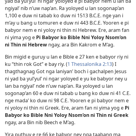
yad ba yul’yul’ ni ngar yoloyed e pi babyor nem u lan ba
ngiyal’ nib n’uw nap’an. Ra yoloyed u lan sogonap’an
1,100 e duw ni tabab ko duw ni 1513 B.C.E. nge yan i
m’ay u bang u tomuren e duw ni 443 B.C.E. Yooren e pi
babyor nem e ni yoloy ni thin ni Hebrew. Ere, aram fan
ni yima yog e
Pi Babyor ko Bible Nni Yoloy Nsom’on
ni Thin ni Hebrew
ngay, ara Bin Kakrom e M’ag.
Bin migid e guruy u lan e Bible e 27 ken e babyor riy ni
ku “thin rok Got” e bay riy. (
1 Thessalonika 2:13
) I
thagthagnag Got nga laniyan’ boch i gachalpen Jesus
ni yad ba yul’yul’ ni ngar yoloyed e yu ke babyor ney u
lan ba ngiyal’ nde n’uw nap’an. Ra yoloyed u lan
sogonap’an 60 e duw ni tabab u bang ko duw ni 41 C.E.
nge mada’ ko duw ni 98 C.E. Yooren e pi babyor nem e
ni yoloy ni thin ni Greek. Ere, aram fan ni yima yog e
Pi
Babyor ko Bible Nni Yoloy Nsom’on ni Thin ni Greek
ngay, ara Bin nib Beech e M’ag.
Yira puthuy e re 66 ke babyor ney nga taabang ma