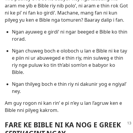
aram me yib e Bible riy nib polo’, ni aram e thin rok Got
ni ke pi’ ni fan ko girdi’. Machane, mang fan ni kun
pilyeg yu ken e Bible nga tomuren? Baaray dalip i fan.
Ngan ayuweg e girdi’ ni ngar beeged e Bible ko thin
rorad.
Ngan chuweg boch e oloboch u lan e Bible ni ke tay
e piin ni ur abuweged e thin riy, min sulweg e thin
riy nge puluw ko tin th’abi som’on e babyor ko
Bible.
Ngan thilyeg boch e thin riy ni dakunir yog e ngiyal’
ney.
Am guy rogon ni kan rin’ e pi n’ey u lan l’agruw ken e
Bible nni pilyeg kakrom.
FARE KE BIBLE NI KA NOG E GREEK