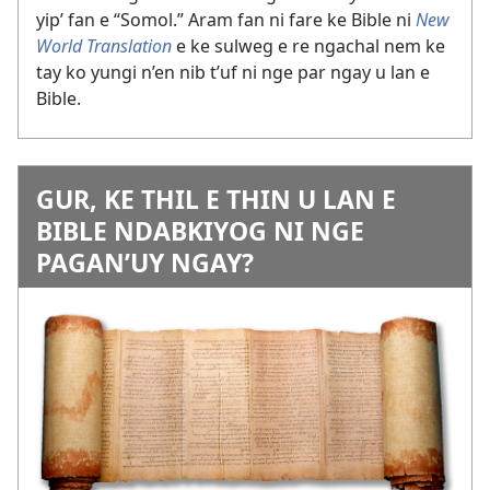
yip’ fan e “Somol.” Aram fan ni fare ke Bible ni
New
World Translation
e ke sulweg e re ngachal nem ke
tay ko yungi n’en nib t’uf ni nge par ngay u lan e
Bible.
GUR, KE THIL E THIN U LAN E
BIBLE NDABKIYOG NI NGE
PAGAN’UY NGAY?