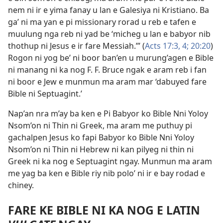
nem ni ir e yima fanay u lan e Galesiya ni Kristiano. Ba
ga’ ni ma yan e pi missionary rorad u reb e tafen e
muulung nga reb ni yad be ‘micheg u lan e babyor nib
thothup ni Jesus e ir fare Messiah.’” (
Acts 17:3, 4;
20:20
)
Rogon ni yog be’ ni boor ban’en u murung’agen e Bible
ni manang ni ka nog F. F. Bruce ngak e aram reb i fan
ni boor e Jew e munmun ma aram mar ‘dabuyed fare
Bible ni Septuagint.’
Nap’an nra m’ay ba ken e Pi Babyor ko Bible Nni Yoloy
Nsom’on ni Thin ni Greek, ma aram me puthuy pi
gachalpen Jesus ko fapi Babyor ko Bible Nni Yoloy
Nsom’on ni Thin ni Hebrew ni kan pilyeg ni thin ni
Greek ni ka nog e Septuagint ngay. Munmun ma aram
me yag ba ken e Bible riy nib polo’ ni ir e bay rodad e
chiney.
FARE KE BIBLE NI KA NOG E LATIN