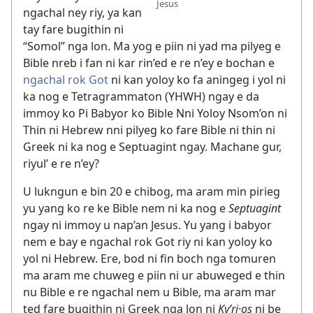
Jesus
ngachal ney riy, ya kan
tay fare bugithin ni
“Somol” nga lon. Ma yog e piin ni yad ma pilyeg e
Bible nreb i fan ni kar rin’ed e re n’ey e bochan e
ngachal rok Got
ni kan yoloy ko fa aningeg i yol ni
ka nog e Tetragrammaton (YHWH) ngay e da
immoy ko Pi Babyor ko Bible Nni Yoloy Nsom’on ni
Thin ni Hebrew nni pilyeg ko fare Bible ni thin ni
Greek ni ka nog e Septuagint ngay. Machane gur,
riyul’ e re n’ey?
U lukngun e bin 20 e chibog, ma aram min pirieg
yu yang ko re ke Bible nem ni ka nog e
Septuagint
ngay ni immoy u nap’an Jesus. Yu yang i babyor
nem e bay e ngachal rok Got riy ni kan yoloy ko
yol ni Hebrew. Ere, bod ni fin boch nga tomuren
ma aram me chuweg e piin ni ur abuweged e thin
nu Bible e re ngachal nem u Bible, ma aram mar
ted fare bugithin ni Greek nga lon ni
Kyʹri·os
ni be