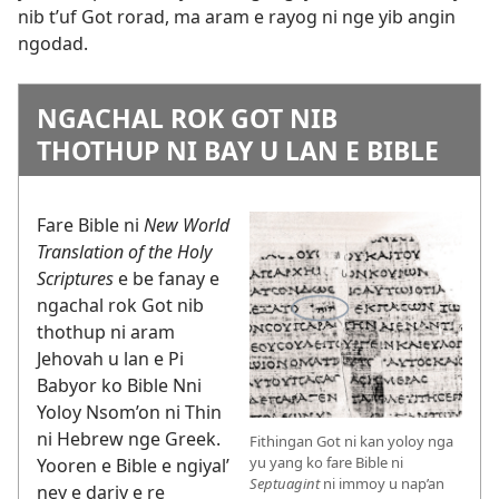
nib t’uf Got rorad, ma aram e rayog ni nge yib angin
ngodad.
NGACHAL ROK GOT NIB
THOTHUP NI BAY U LAN E BIBLE
Fare Bible ni
New World
Translation of the Holy
Scriptures
e be fanay e
ngachal rok Got nib
thothup ni aram
Jehovah u lan e Pi
Babyor ko Bible Nni
Yoloy Nsom’on ni Thin
ni Hebrew nge Greek.
Fithingan Got ni kan yoloy nga
yu yang ko fare Bible ni
Yooren e Bible e ngiyal’
Septuagint
ni immoy u nap’an
ney e dariy e re