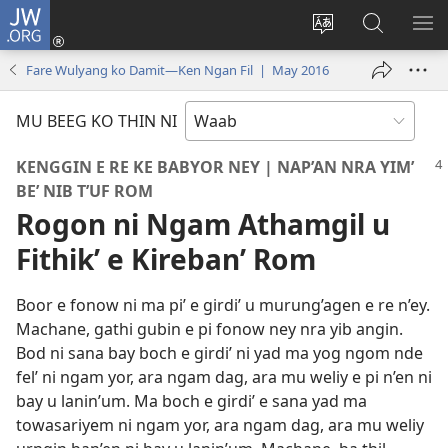
JW.ORG
Log
In
Ngan
Mu
SH
(opens
thilyeg
Gay
ME
Fare Wulyang ko Damit—Ken Ngan Fil | May 2016
new
e
Boch
window)
thin
Ban’en
MU BEEG KO THIN NI
riy
ko
JW.ORG
KENGGIN E RE KE BABYOR NEY | NAP’AN NRA YIM’
BE’ NIB T’UF ROM
Rogon ni Ngam Athamgil u
Fithik’ e Kireban’ Rom
Boor e fonow ni ma pi’ e girdi’ u murung’agen e re n’ey.
Machane, gathi gubin e pi fonow ney nra yib angin.
Bod ni sana bay boch e girdi’ ni yad ma yog ngom nde
fel’ ni ngam yor, ara ngam dag, ara mu weliy e pi n’en ni
bay u lanin’um. Ma boch e girdi’ e sana yad ma
towasariyem ni ngam yor, ara ngam dag, ara mu weliy