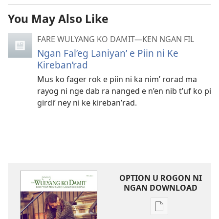
You May Also Like
FARE WULYANG KO DAMIT—KEN NGAN FIL
Ngan Fal’eg Laniyan’ e Piin ni Ke
Kireban’rad
Mus ko fager rok e piin ni ka nim’ rorad ma
rayog ni nge dab ra nanged e n’en nib t’uf ko pi
girdi’ ney ni ke kireban’rad.
OPTION U ROGON NI
NGAN DOWNLOAD
Rogon