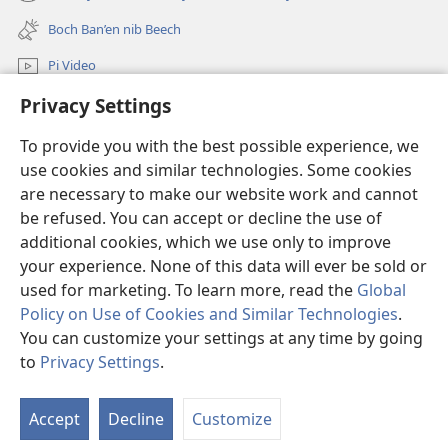
(opens
window)
Nap’an
new
Boch Ban’en nib Beech
Nra
window)
Yim’
Pi Video
Be’
Privacy Settings
Mu Gay
nib
T’uf
To provide you with the best possible experience, we
Salpiy ni Ayuw
Rom
(opens
use cookies and similar technologies. Some cookies
new
are necessary to make our website work and cannot
window)
LIBRARY U ONLINE ni Fan ko Wulyang ko Damit™
be refused. You can accept or decline the use of
(opens
new
additional cookies, which we use only to improve
®
JW Hub
window)
(opens
your experience. None of this data will ever be sold or
new
used for marketing. To learn more, read the
Global
window)
Policy on Use of Cookies and Similar Technologies
.
You can customize your settings at any time by going
Copyright
© 2026 Watch Tower Bible and Tract Society of Pennsylvania.
to
Privacy Settings
.
S
ROGON NI NGAN FANAY
|
PRIVACY POLICY
|
PRIVACY SETTINGS
Ta
Accept
Decline
Customize
of
Co