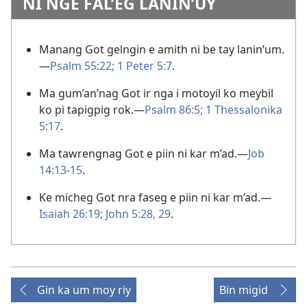
NI NGE FAL’EG LANIN’UY
Manang Got gelngin e amith ni be tay lanin’um.​
—
Psalm 55:22;
1 Peter 5:7
.
Ma gum’an’nag Got ir nga i motoyil ko meybil
ko pi tapigpig rok.​—
Psalm 86:5;
1 Thessalonika
5:17
.
Ma tawrengnag Got e piin ni kar m’ad.​—
Job
14:13-15
.
Ke micheg Got nra faseg e piin ni kar m’ad.​—
Isaiah 26:19;
John 5:28, 29
.
Gin ka um moy riy
Bin migid