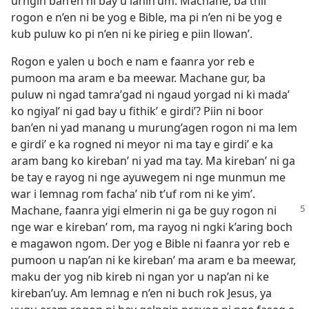
urngin ban’en ni bay u lanin’um. Machane, ba thil
rogon e n’en ni be yog e Bible, ma pi n’en ni be yog e
kub puluw ko pi n’en ni ke pirieg e piin llowan’.
Rogon e yalen u boch e nam e faanra yor reb e
pumoon ma aram e ba meewar. Machane gur, ba
puluw ni ngad tamra’gad ni ngaud yorgad ni ki mada’
ko ngiyal’ ni gad bay u fithik’ e girdi’? Piin ni boor
ban’en ni yad manang u murung’agen rogon ni ma lem
e girdi’ e ka rogned ni meyor ni ma tay e girdi’ e ka
aram bang ko kireban’ ni yad ma tay. Ma kireban’ ni ga
be tay e rayog ni nge ayuwegem ni nge munmun me
war i lemnag rom facha’ nib t’uf rom ni ke yim’.
Machane, faanra yigi elmerin ni ga be guy rogon ni
nge war e kireban’ rom, ma rayog ni ngki k’aring boch
e magawon ngom. Der yog e Bible ni faanra yor reb e
pumoon u nap’an ni ke kireban’ ma aram e ba meewar,
maku der yog nib kireb ni ngan yor u nap’an ni ke
kireban’uy. Am lemnag e n’en ni buch rok Jesus, ya