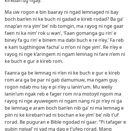
kireban’ug ngay.”
Ma uw rogon e bin baaray ni ngad lemnaged ni bay
boch ban’en ni ke buch ni gadad e kireb rodad? Ba ga’
nnap’an nra yim’ be’ nib tomgin, ma rayog ni nge gaar
faen ni ka nim’ rok u wan’, ‘Faan gomanga gu rin’ e
biney fa gu rin’ e binem ma dabi buch e re n’ey.’ Fa reb
e kam tugthingow facha’ u m’on ni nge yim’. Re n’ey e
rayog ni nge k’aringem ni ngam lemnag ni fare n’em ni
ke buch e gur e kireb rom.
Faanra ga be lemnag ni n’en ni ke buch e gur e kireb
rom ara ga be par ni gab damumuw, ma ngam guy
rogon ndab mu tay e pi n’ey u lanin’um. Mu weliy
lanin’um ngak reb e fager rom nra motoyil ngom ma
rayog ni nge ayuwegem ni ngam nang ni pi n’ey ni ga
be lemnag e aram boch ban’en nib ga’ ni ma lemnag e
piin ni ke kireban’rad ni bochan e ke yim’ be’ nib t’uf
rorad. Be puguran e Bible ngodad ni gaar: “Pi tafager e
gubin ngiyal’ ni yad ma dag e t’ufeg rorad. Mang