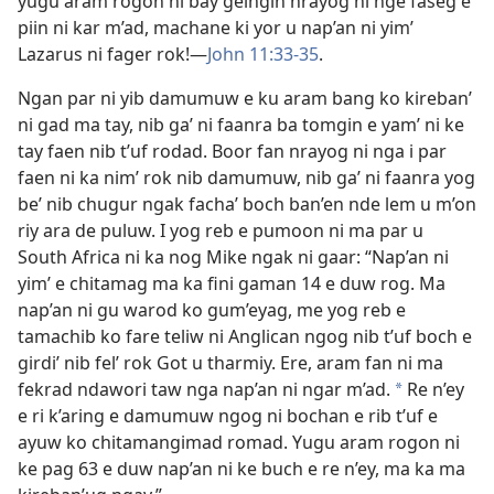
yugu aram rogon ni bay gelngin nrayog ni nge faseg e
piin ni kar m’ad, machane ki yor u nap’an ni yim’
Lazarus ni fager rok!​—
John 11:33-35
.
Ngan par ni yib damumuw e ku aram bang ko kireban’
ni gad ma tay, nib ga’ ni faanra ba tomgin e yam’ ni ke
tay faen nib t’uf rodad. Boor fan nrayog ni nga i par
faen ni ka nim’ rok nib damumuw, nib ga’ ni faanra yog
be’ nib chugur ngak facha’ boch ban’en nde lem u m’on
riy ara de puluw. I yog reb e pumoon ni ma par u
South Africa ni ka nog Mike ngak ni gaar: “Nap’an ni
yim’ e chitamag ma ka fini gaman 14 e duw rog. Ma
nap’an ni gu warod ko gum’eyag, me yog reb e
tamachib ko fare teliw ni Anglican ngog nib t’uf boch e
girdi’ nib fel’ rok Got u tharmiy. Ere, aram fan ni ma
fekrad ndawori taw nga nap’an ni ngar m’ad.
Re n’ey
*
e ri k’aring e damumuw ngog ni bochan e rib t’uf e
ayuw ko chitamangimad romad. Yugu aram rogon ni
ke pag 63 e duw nap’an ni ke buch e re n’ey, ma ka ma