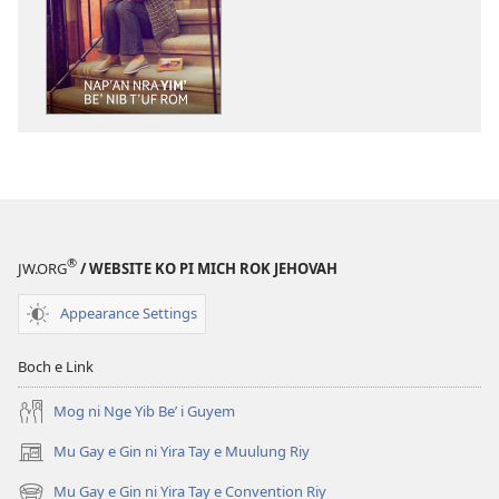
nrayog
ni
ngan
mel'eg
e
digital
publication
ni
ngan
downloadnag
®
JW.ORG
/ WEBSITE KO PI MICH ROK JEHOVAH
FARE
WULYANG
Appearance Settings
KO
DAMIT
Boch e Link
—
KEN
Mog ni Nge Yib Be’ i Guyem
NGAN
Mu Gay e Gin ni Yira Tay e Muulung Riy
(opens
FIL
new
May 2016 |
Mu Gay e Gin ni Yira Tay e Convention Riy