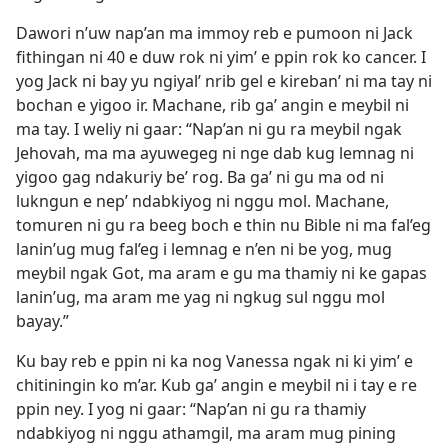
Dawori n’uw nap’an ma immoy reb e pumoon ni Jack
fithingan ni 40 e duw rok ni yim’ e ppin rok ko cancer. I
yog Jack ni bay yu ngiyal’ nrib gel e kireban’ ni ma tay ni
bochan e yigoo ir. Machane, rib ga’ angin e meybil ni
ma tay. I weliy ni gaar: “Nap’an ni gu ra meybil ngak
Jehovah, ma ma ayuwegeg ni nge dab kug lemnag ni
yigoo gag ndakuriy be’ rog. Ba ga’ ni gu ma od ni
lukngun e nep’ ndabkiyog ni nggu mol. Machane,
tomuren ni gu ra beeg boch e thin nu Bible ni ma fal’eg
lanin’ug mug fal’eg i lemnag e n’en ni be yog, mug
meybil ngak Got, ma aram e gu ma thamiy ni ke gapas
lanin’ug, ma aram me yag ni ngkug sul nggu mol
bayay.”
Ku bay reb e ppin ni ka nog Vanessa ngak ni ki yim’ e
chitiningin ko m’ar. Kub ga’ angin e meybil ni i tay e re
ppin ney. I yog ni gaar: “Nap’an ni gu ra thamiy
ndabkiyog ni nggu athamgil, ma aram mug pining