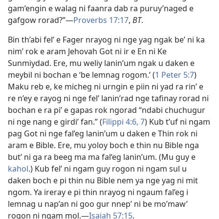
gam’engin e walag ni faanra dab ra puruy’naged e
gafgow rorad?”​—
Proverbs 17:17
,
BT
.
Bin th’abi fel’ e Fager nrayog ni nge yag ngak be’ ni ka
nim’ rok e aram Jehovah Got ni ir e En ni Ke
Sunmiydad. Ere, mu weliy lanin’um ngak u daken e
meybil ni bochan e ‘be lemnag rogom.’ (
1 Peter 5:7
)
Maku reb e, ke micheg ni urngin e piin ni yad ra rin’ e
re n’ey e rayog ni nge fel’ lanin’rad nge tafinay rorad ni
bochan e ra pi’ e gapas rok ngorad “ndabi chuchugur
ni nge nang e girdi’ fan.” (
Filippi 4:6, 7
) Kub t’uf ni ngam
pag Got ni nge fal’eg lanin’um u daken e Thin rok ni
aram e Bible. Ere, mu yoloy boch e thin nu Bible nga
but’ ni ga ra beeg ma ma fal’eg lanin’um. (Mu guy e
kahol
.) Kub fel’ ni ngam guy rogon ni ngam sul u
daken boch e pi thin nu Bible nem ya nge yag ni mit
ngom. Ya ireray e pi thin nrayog ni ngaum fal’eg i
lemnag u nap’an ni goo gur nnep’ ni be mo’maw’
rogon ni ngam mol.​—
Isaiah 57:15
.