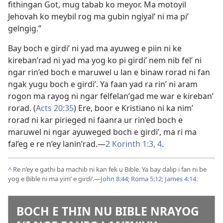
fithingan Got, mug tabab ko meyor. Ma motoyil
Jehovah ko meybil rog ma gubin ngiyal’ ni ma pi’
gelngig.”
Bay boch e girdi’ ni yad ma ayuweg e piin ni ke
kireban’rad ni yad ma yog ko pi girdi’ nem nib fel’ ni
ngar rin’ed boch e maruwel u lan e binaw rorad ni fan
ngak yugu boch e girdi’. Ya faan yad ra rin’ ni aram
rogon ma rayog ni ngar felfelan’gad me war e kireban’
rorad. (
Acts 20:35
) Ere, boor e Kristiano ni ka nim’
rorad ni kar pirieged ni faanra ur rin’ed boch e
maruwel ni ngar ayuweged boch e girdi’, ma ri ma
fal’eg e re n’ey lanin’rad.​—
2 Korinth 1:3, 4
.
^
Re n’ey e gathi ba machib ni kan fek u Bible. Ya bay dalip i fan ni be
yog e Bible ni ma yim’ e girdi’.​—
John 8:44;
Roma 5:12;
James 4:14
.
BOCH E THIN NU BIBLE NRAYOG