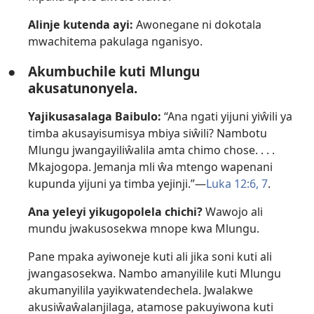
Alinje kutenda ayi:
Awonegane ni dokotala
mwachitema pakulaga nganisyo.
●
Akumbuchile kuti Mlungu
akusatunonyela.
Yajikusasalaga Baibulo:
“Ana ngati yijuni yiŵili ya
timba akusayisumisya mbiya siŵili? Nambotu
Mlungu jwangayiliŵalila amta chimo chose. . . .
Mkajogopa. Jemanja mli ŵa mtengo wapenani
kupunda yijuni ya timba yejinji.”—
Luka 12:6, 7
.
Ana yeleyi yikugopolela chichi?
Wawojo ali
mundu jwakusosekwa mnope kwa Mlungu.
Pane mpaka ayiwoneje kuti ali jika soni kuti ali
jwangasosekwa. Nambo amanyilile kuti Mlungu
akumanyilila yayikwatendechela. Jwalakwe
akusiŵaŵalanjilaga, atamose pakuyiwona kuti