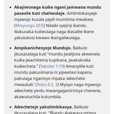
Akajiwonaga kuŵa ngani jamwana mundu
pasasile kuti chaliwulaje.
Amlimbikasyeje
mjawojo kusala yayili mumtima mwakwe.
(
Misyungu 20:5
) Ndaŵi syejinji ŵandu
ŵakusaka kuliwulaga naga ŵasalile ŵane
yakulukosi kwawo ŵangaliwulaga.
Ampikanichesyeje Mundujo.
Baibulo
jikusasalaga kuti “mundu jwalijose akwenela
kuŵa jwachitema kupikana, jwakokoŵa
kuŵecheta.” (
Yakobo 1:19
) Amanyilile kuti
mundu pakusimana ni yipwetesi kapena
pakulaga nganisyo mpaka ‘aŵechete
mwaukali.’ (
Yobu 6:2, 3
) Myoyo naga mjawojo
aŵechete yindu mwangaganichisya chenene,
akawutuchila kutumbila.
Aŵecheteje yakulimbikasya.
Baibulo
jikusasalaga kuti, “Ŵandu ŵakwasa mtima