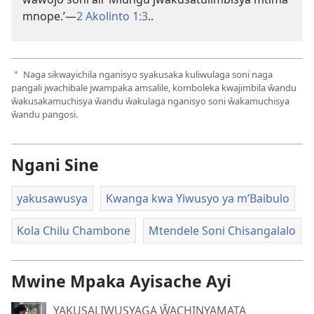
mnope.’—
2 Akolinto 1:3
..
Naga sikwayichila nganisyo syakusaka kuliwulaga soni naga
a
pangali jwachibale jwampaka amsalile, komboleka kwajimbila ŵandu
ŵakusakamuchisya ŵandu ŵakulaga nganisyo soni ŵakamuchisya
ŵandu pangosi.
Ngani Sine
yakusawusya
Kwanga kwa Yiwusyo ya m’Baibulo
Kola Chilu Chambone
Mtendele Soni Chisangalalo
Mwine Mpaka Ayisache Ayi
YAKUSALIWUSYAGA ŴACHINYAMATA