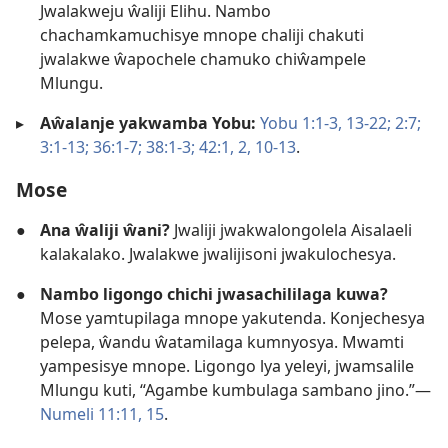
Jwalakweju ŵaliji Elihu. Nambo
chachamkamuchisye mnope chaliji chakuti
jwalakwe ŵapochele chamuko chiŵampele
Mlungu.
▸
Aŵalanje yakwamba Yobu:
Yobu 1:1-3,
13-22;
2:7;
3:1-13;
36:1-7;
38:1-3;
42:1, 2,
10-13
.
Mose
●
Ana ŵaliji ŵani?
Jwaliji jwakwalongolela Aisalaeli
kalakalako. Jwalakwe jwalijisoni jwakulochesya.
●
Nambo ligongo chichi jwasachililaga kuwa?
Mose yamtupilaga mnope yakutenda. Konjechesya
pelepa, ŵandu ŵatamilaga kumnyosya. Mwamti
yampesisye mnope. Ligongo lya yeleyi, jwamsalile
Mlungu kuti, “Agambe kumbulaga sambano jino.”—
Numeli 11:11,
15
.