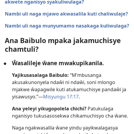
akwete nganisyo syakuliwulaga?
Nambi uli naga mjawo akwasalila kuti chaliwulaje?
Nambi uli naga munyumamo nasakaga kuliwulaga?
Ana Baibulo mpaka jakamuchisye
chamtuli?
●
Ŵasalileje ŵane mwakupikanila.
Yajikusasalaga Baibulo:
“M’mbusanga
akusakunonyela ndaŵi ni ndaŵi, soni mlongo
mjakwe ŵapagwile kuti atukamuchisye pandaŵi ja
yisawusyo.”—
Misyungu 17:17
.
Ana yeleyi yikugopolela chichi?
Patukulaga
nganisyo tukusasosekwa chikamuchisyo cha ŵane.
Naga ngakwasalila ŵane yindu yayikwalagasya