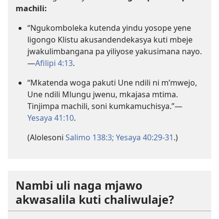
machili:
“Ngukomboleka kutenda yindu yosope yene
ligongo Klistu akusandendekasya kuti mbeje
jwakulimbangana pa yiliyose yakusimana nayo.
—
Afilipi 4:13
.
“Mkatenda woga pakuti Une ndili ni m’mwejo,
Une ndili Mlungu jwenu, mkajasa mtima.
Tinjimpa machili, soni kumkamuchisya.”—
Yesaya 41:10
.
(Alolesoni
Salimo 138:3;
Yesaya 40:29-31
.)
Nambi uli naga mjawo
akwasalila kuti chaliwulaje?