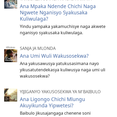
Ana Mpaka Ndende Chichi Naga
Ngwete Nganisyo Syakusaka
Kuliwulaga?
Yindu yampaka yakamuchisye naga akwete
nganisyo syakusaka kuliwulaga.
SANJA JA MLONDA
Ana Umi Wuli Wakusosekwa?
Ana yakusawusya yatukusasimana nayo
yikusatutendekasya kuliwusya naga umi uli
wakusosekwa?
YIJIGANYO YAKUSOSEKWA YA M'BAIBULO
Ana Ligongo Chichi Mlungu
Akuyikunda Yipwetesi?
Baibulo jikusajangaga chenene soni