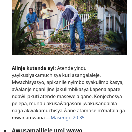
Alinje kutenda ayi:
Atende yindu
yayikusiyakamuchisya kuti asangalaleje.
Mwachisyasyo, apikanile nyimbo syakulimbikasya,
aŵalanje ngani jine jakulimbikasya kapena apate
ndaŵi jakuti atende masewela gane. Konjechesya
pelepa, mundu akusaŵagasoni jwakusangalala
naga akwakamuchisya ŵane atamose m’matala ga
mwanamwana.—
Masengo 20:35
.
●
Awusamalileje umi wawo
.