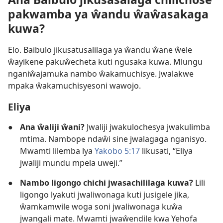
pakwamba ya ŵandu ŵaŵasakaga
kuwa?
Elo. Baibulo jikusatusalilaga ya ŵandu ŵane ŵele
ŵayikene pakuŵecheta kuti ngusaka kuwa. Mlungu
nganiŵajamuka nambo ŵakamuchisye. Jwalakwe
mpaka ŵakamuchisyesoni wawojo.
Eliya
●
Ana ŵaliji ŵani?
Jwaliji jwakulochesya jwakulimba
mtima. Nambope ndaŵi sine jwalagaga nganisyo.
Mwamti lilemba lya
Yakobo 5:17
likusati, “Eliya
jwaliji mundu mpela uweji.”
●
Nambo ligongo chichi jwasachililaga kuwa?
Lili
ligongo lyakuti jwaliwonaga kuti jusigele jika,
ŵamkamwile woga soni jwaliwonaga kuŵa
jwangali mate. Mwamti jwaŵendile kwa Yehofa