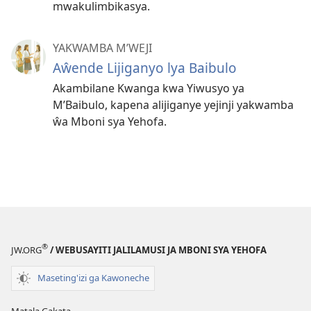
mwakulimbikasya.
YAKWAMBA M’WEJI
Aŵende Lijiganyo lya Baibulo
Akambilane Kwanga kwa Yiwusyo ya
M’Baibulo, kapena alijiganye yejinji yakwamba
ŵa Mboni sya Yehofa.
®
JW.ORG
/ WEBUSAYITI JALILAMUSI JA MBONI SYA YEHOFA
Maseting'izi ga Kawoneche
Matala Gakata