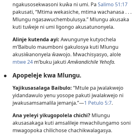
ngakusosekwasoni kuŵa ni umi. Pa
Salimo 51:17
pakusati, “Mtima wekasiche, mtima wachanasa . . .
Mlungu ngasawuchembulusya.” Mlungu akusaka
kuti tuŵeje ni umi ligongo akusatunonyela.
Alinje kutenda ayi:
Awungunye kutyochela
m’Baibulo maumboni gakulosya kuti Mlungu
akusiŵanonyela ŵawojo. Mwachisyasyo, alole
mtwe 24
m’buku jakuti
Amŵandichile Yehofa.
●
Apopeleje kwa Mlungu.
Yajikusasalaga Baibulo:
“Mtule pa jwalakwejo
yidandawulo yenu yosope pakuti jwalakwejo ni
jwakusamsamalila jemanja.”—
1 Petulo 5:7
.
Ana yeleyi yikugopolela chichi?
Mlungu
akusasakaga kuti amsalileje mwachilungamo soni
mwagopoka chilichose chachikwalagasya.