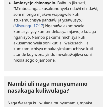
Amlosyeje chinonyelo.
Baibulo jikusati,
“M’mbusanga akusakunonyela ndaŵi ni ndaŵi,
soni mlongo mjakwe ŵapagwile kuti
atukamuchisye pandaŵi ja yisawusyo.”
(
Misyungu 17:17
) Nganaŵa akombwele
kumasya yayikumtendekasya mjawojo kulaga
nganisyo. Nambo pakumsimichisya kuti
akusamnonyela soni kuti ali ŵakusachilila
kumkamuchisya mpaka yimkamuchisye kuti
atande kuyiwona yindu mwakuŵajilwa soni
nikola sogolo jambone.
Nambi uli naga munyumamo
nasakaga kuliwulaga?
Naga ŵasaga kuliwulaga munyumamu, mpaka