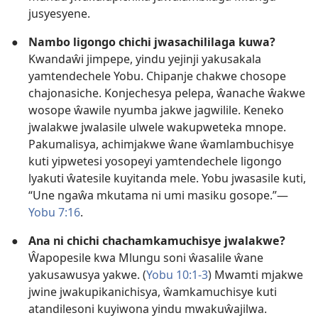
jusyesyene.
●
Nambo ligongo chichi jwasachililaga kuwa?
Kwandaŵi jimpepe, yindu yejinji yakusakala
yamtendechele Yobu. Chipanje chakwe chosope
chajonasiche. Konjechesya pelepa, ŵanache ŵakwe
wosope ŵawile nyumba jakwe jagwilile. Keneko
jwalakwe jwalasile ulwele wakupweteka mnope.
Pakumalisya, achimjakwe ŵane ŵamlambuchisye
kuti yipwetesi yosopeyi yamtendechele ligongo
lyakuti ŵatesile kuyitanda mele. Yobu jwasasile kuti,
“Une ngaŵa mkutama ni umi masiku gosope.”—
Yobu 7:16
.
●
Ana ni chichi chachamkamuchisye jwalakwe?
Ŵapopesile kwa Mlungu soni ŵasalile ŵane
yakusawusya yakwe. (
Yobu 10:1-3
) Mwamti mjakwe
jwine jwakupikanichisya, ŵamkamuchisye kuti
atandilesoni kuyiwona yindu mwakuŵajilwa.