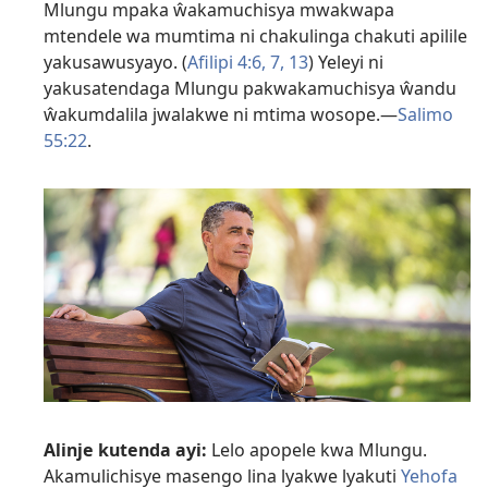
Mlungu mpaka ŵakamuchisya mwakwapa
mtendele wa mumtima ni chakulinga chakuti apilile
yakusawusyayo. (
Afilipi 4:6, 7,
13
) Yeleyi ni
yakusatendaga Mlungu pakwakamuchisya ŵandu
ŵakumdalila jwalakwe ni mtima wosope.—
Salimo
55:22
.
Alinje kutenda ayi:
Lelo apopele kwa Mlungu.
Akamulichisye masengo lina lyakwe lyakuti
Yehofa