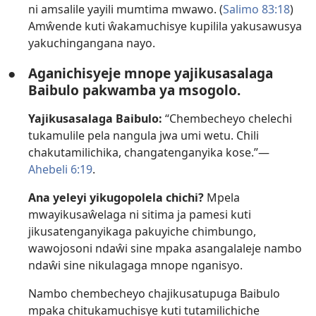
ni amsalile yayili mumtima mwawo. (
Salimo 83:18
)
Amŵende kuti ŵakamuchisye kupilila yakusawusya
yakuchingangana nayo.
●
Aganichisyeje mnope yajikusasalaga
Baibulo pakwamba ya msogolo.
Yajikusasalaga Baibulo:
“Chembecheyo chelechi
tukamulile pela nangula jwa umi wetu. Chili
chakutamilichika, changatenganyika kose.”—
Ahebeli 6:19
.
Ana yeleyi yikugopolela chichi?
Mpela
mwayikusaŵelaga ni sitima ja pamesi kuti
jikusatenganyikaga pakuyiche chimbungo,
wawojosoni ndaŵi sine mpaka asangalaleje nambo
ndaŵi sine nikulagaga mnope nganisyo.
Nambo chembecheyo chajikusatupuga Baibulo
mpaka chitukamuchisye kuti tutamilichiche