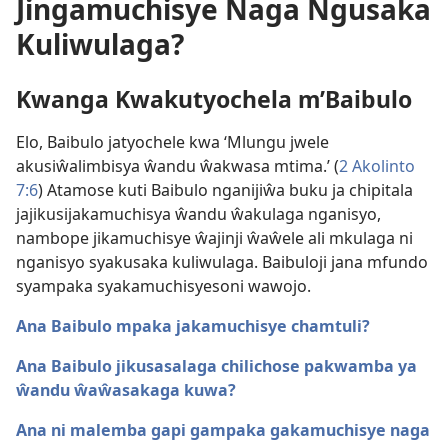
Jingamuchisye Naga Ngusaka
Kuliwulaga?
Kwanga Kwakutyochela m’Baibulo
Elo, Baibulo jatyochele kwa ‘Mlungu jwele
akusiŵalimbisya ŵandu ŵakwasa mtima.’ (
2 Akolinto
7:6
) Atamose kuti Baibulo nganijiŵa buku ja chipitala
jajikusijakamuchisya ŵandu ŵakulaga nganisyo,
nambope jikamuchisye ŵajinji ŵaŵele ali mkulaga ni
nganisyo syakusaka kuliwulaga. Baibuloji jana mfundo
syampaka syakamuchisyesoni wawojo.
Ana Baibulo mpaka jakamuchisye chamtuli?
Ana Baibulo jikusasalaga chilichose pakwamba ya
ŵandu ŵaŵasakaga kuwa?
Ana ni malemba gapi gampaka gakamuchisye naga