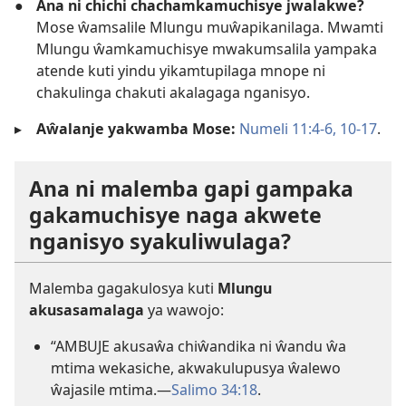
●
Ana ni chichi chachamkamuchisye jwalakwe?
Mose ŵamsalile Mlungu muŵapikanilaga. Mwamti
Mlungu ŵamkamuchisye mwakumsalila yampaka
atende kuti yindu yikamtupilaga mnope ni
chakulinga chakuti akalagaga nganisyo.
▸
Aŵalanje yakwamba Mose:
Numeli 11:4-6,
10-17
.
Ana ni malemba gapi gampaka
gakamuchisye naga akwete
nganisyo syakuliwulaga?
Malemba gagakulosya kuti
Mlungu
akusasamalaga
ya wawojo:
“AMBUJE akusaŵa chiŵandika ni ŵandu ŵa
mtima wekasiche, akwakulupusya ŵalewo
ŵajasile mtima.—
Salimo 34:18
.