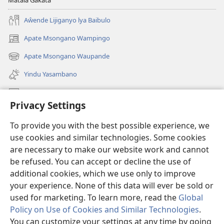
Aŵende Lijiganyo lya Baibulo
Apate Msongano Wampingo
(awugule
liwindo
Apate Msongano Waupande
(awugule
line)
liwindo
Yindu Yasambano
line)
Mafidiyo
Privacy Settings
Kuwungunya pa JW.ORG
To provide you with the best possible experience, we
Ngani Syakwayana ni Malamusi
use cookies and similar technologies. Some cookies
are necessary to make our website work and cannot
Yakupeleka
(awugule
be refused. You can accept or decline the use of
liwindo
additional cookies, which we use only to improve
line)
LAIBULALE JA PA INTENETI ja Watchtower
your experience. None of this data will ever be sold or
(awugule
liwindo
used for marketing. To learn more, read the
Global
®
JW Hub
line)
(awugule
Policy on Use of Cookies and Similar Technologies
.
liwindo
You can customize your settings at any time by going