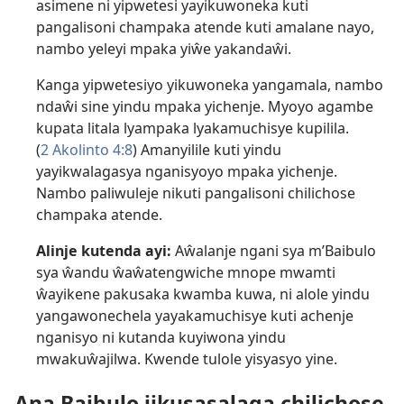
asimene ni yipwetesi yayikuwoneka kuti
pangalisoni champaka atende kuti amalane nayo,
nambo yeleyi mpaka yiŵe yakandaŵi.
Kanga yipwetesiyo yikuwoneka yangamala, nambo
ndaŵi sine yindu mpaka yichenje. Myoyo agambe
kupata litala lyampaka lyakamuchisye kupilila.
(
2 Akolinto 4:8
) Amanyilile kuti yindu
yayikwalagasya nganisyoyo mpaka yichenje.
Nambo paliwuleje nikuti pangalisoni chilichose
champaka atende.
Alinje kutenda ayi:
Aŵalanje ngani sya m’Baibulo
sya ŵandu ŵaŵatengwiche mnope mwamti
ŵayikene pakusaka kwamba kuwa, ni alole yindu
yangawonechela yayakamuchisye kuti achenje
nganisyo ni kutanda kuyiwona yindu
mwakuŵajilwa. Kwende tulole yisyasyo yine.
Ana Baibulo jikusasalaga chilichose