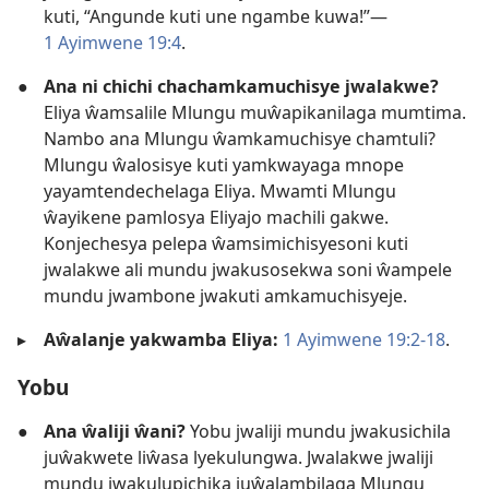
kuti, “Angunde kuti une ngambe kuwa!”—
1 Ayimwene 19:4
.
●
Ana ni chichi chachamkamuchisye jwalakwe?
Eliya ŵamsalile Mlungu muŵapikanilaga mumtima.
Nambo ana Mlungu ŵamkamuchisye chamtuli?
Mlungu ŵalosisye kuti yamkwayaga mnope
yayamtendechelaga Eliya. Mwamti Mlungu
ŵayikene pamlosya Eliyajo machili gakwe.
Konjechesya pelepa ŵamsimichisyesoni kuti
jwalakwe ali mundu jwakusosekwa soni ŵampele
mundu jwambone jwakuti amkamuchisyeje.
▸
Aŵalanje yakwamba Eliya:
1 Ayimwene 19:2-18
.
Yobu
●
Ana ŵaliji ŵani?
Yobu jwaliji mundu jwakusichila
juŵakwete liŵasa lyekulungwa. Jwalakwe jwaliji
mundu jwakulupichika juŵalambilaga Mlungu