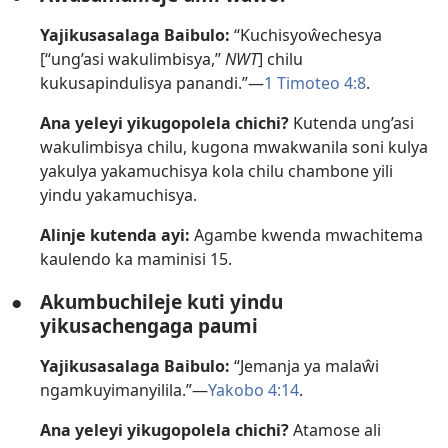
Yajikusasalaga Baibulo:
“Kuchisyoŵechesya
[“ung’asi wakulimbisya,”
NWT
] chilu
kukusapindulisya panandi.”—
1 Timoteo 4:8
.
Ana yeleyi yikugopolela chichi?
Kutenda ung’asi
wakulimbisya chilu, kugona mwakwanila soni kulya
yakulya yakamuchisya kola chilu chambone yili
yindu yakamuchisya.
Alinje kutenda ayi:
Agambe kwenda mwachitema
kaulendo ka maminisi 15.
●
Akumbuchileje kuti yindu
yikusachengaga paumi
Yajikusasalaga Baibulo:
“Jemanja ya malaŵi
ngamkuyimanyilila.”—
Yakobo 4:14
.
Ana yeleyi yikugopolela chichi?
Atamose ali