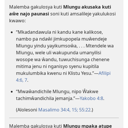
Malemba gakulosya kuti
Mlungu akusaka kuti
aŵe najo paunasi
soni kuti amsalileje yakulukosi
kwawo:
“Mkadandawula ni kandu kane kalikose,
nambo pa ndaŵi jimkupopela muŵendeje
Mlungu yindu yayikumsoŵa, . . . Mtendele wa
Mlungu, wele uli wakupunda umanyilisi
wosope wa ŵandu, tuwuchisunga chenene
mitima jenu ni nganisyo syenu kupitila
mukulumbika kwenu ni Klistu Yesu.”—
Afilipi
4:6, 7
.
“Mwaŵandichile Mlungu, nipo Ŵakwe
tachimŵandichila jemanja.”—
Yakobo 4:8
.
(Alolesoni
Masalimo 34:4,
15;
55:22
.)
Malemba gakulosya kuti
Mlungu mpaka atupe