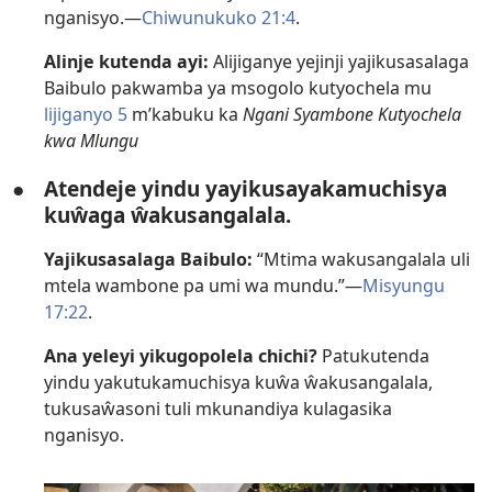
nganisyo.—
Chiwunukuko 21:4
.
Alinje kutenda ayi:
Alijiganye yejinji yajikusasalaga
Baibulo pakwamba ya msogolo kutyochela mu
lijiganyo 5
m’kabuku ka
Ngani Syambone Kutyochela
kwa Mlungu
●
Atendeje yindu yayikusayakamuchisya
kuŵaga ŵakusangalala.
Yajikusasalaga Baibulo:
“Mtima wakusangalala uli
mtela wambone pa umi wa mundu.”—
Misyungu
17:22
.
Ana yeleyi yikugopolela chichi?
Patukutenda
yindu yakutukamuchisya kuŵa ŵakusangalala,
tukusaŵasoni tuli mkunandiya kulagasika
nganisyo.