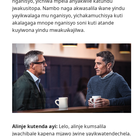
nganisyo, yichiŵa mpela anyakwile katundu
jwakusitopa. Nambo naga akwasalila ŵane yindu
yayikwalaga mu nganisyo, yichakamuchisya kuti
akalagaga mnope nganisyo soni kuti atande
kuyiwona yindu mwakuŵajilwa.
Alinje kutenda ayi:
Lelo, alinje kumsalila
jwachibale kapena mjawo jwine yayikwatendechela.