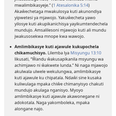
mwalimbikasyeje.” (
1 Atesalonika 5:14
)
Akaŵechetaga mwakulosya kuti akunondiya
yipwetesi ya mjawojo. Yakuŵecheta yawo
yilosye kuti akupikanichisya yayikumtendechela
mundujo. Amsalilesoni mjawojo kuti ali mundu
jwakusosekwa mnope kwa wawojo.
Amlimbikasye kuti ajawule kukupochela
chikamuchisyo.
Lilemba lya
Misyungu 13:10
likusati, “Ŵandu ŵakusapikanila msyungu wa
achimjawo ni ŵakwete lunda.” Ni naga mjawojo
akulwala ulwele wekulungwa, amlimbikasye
kuti ajawule ku chipatala. Ndaŵi sine kusaka
kuliwulaga mpaka chiŵe chimanyisyo chakuti
mundujo akulaga nganisyo. Myoyo
amlimbikasye kuti ajawule akawonegane ni
adokotala. Naga yakomboleka, mpaka
alongane najo.