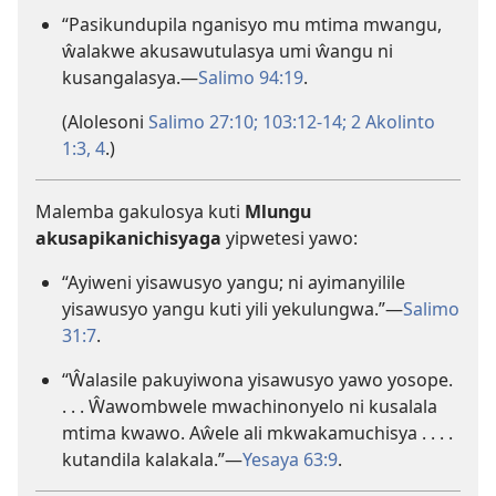
“Pasikundupila nganisyo mu mtima mwangu,
ŵalakwe akusawutulasya umi ŵangu ni
kusangalasya.—
Salimo 94:19
.
(Alolesoni
Salimo 27:10;
103:12-14;
2 Akolinto
1:3, 4
.)
Malemba gakulosya kuti
Mlungu
akusapikanichisyaga
yipwetesi yawo:
“Ayiweni yisawusyo yangu; ni ayimanyilile
yisawusyo yangu kuti yili yekulungwa.”—
Salimo
31:7
.
“Ŵalasile pakuyiwona yisawusyo yawo yosope.
. . . Ŵawombwele mwachinonyelo ni kusalala
mtima kwawo. Aŵele ali mkwakamuchisya . . . .
kutandila kalakala.”—
Yesaya 63:9
.