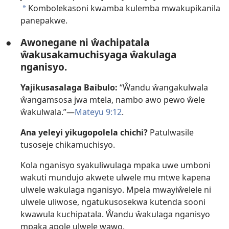
Kombolekasoni kwamba kulemba mwakupikanila
a
panepakwe.
●
Awonegane ni ŵachipatala
ŵakusakamuchisyaga ŵakulaga
nganisyo.
Yajikusasalaga Baibulo:
“Ŵandu ŵangakulwala
ŵangamsosa jwa mtela, nambo awo pewo ŵele
ŵakulwala.”—
Mateyu 9:12
.
Ana yeleyi yikugopolela chichi?
Patulwasile
tusoseje chikamuchisyo.
Kola nganisyo syakuliwulaga mpaka uwe umboni
wakuti mundujo akwete ulwele mu mtwe kapena
ulwele wakulaga nganisyo. Mpela mwayiŵelele ni
ulwele uliwose, ngatukusosekwa kutenda sooni
kwawula kuchipatala. Ŵandu ŵakulaga nganisyo
mpaka apole ulwele wawo.