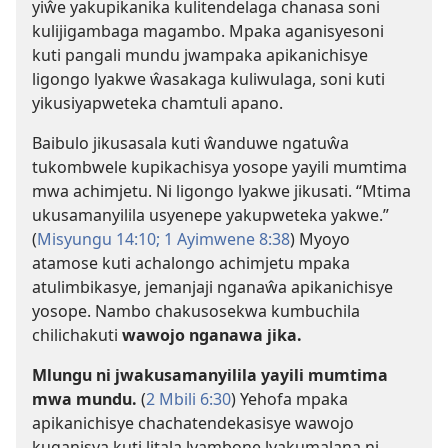
yiŵe yakupikanika kulitendelaga chanasa soni
kulijigambaga magambo. Mpaka aganisyesoni
kuti pangali mundu jwampaka apikanichisye
ligongo lyakwe ŵasakaga kuliwulaga, soni kuti
yikusiyapweteka chamtuli apano.
Baibulo jikusasala kuti ŵanduwe ngatuŵa
tukombwele kupikachisya yosope yayili mumtima
mwa achimjetu. Ni ligongo lyakwe jikusati. “Mtima
ukusamanyilila usyenepe yakupweteka yakwe.”
(
Misyungu 14:10;
1 Ayimwene 8:38
) Myoyo
atamose kuti achalongo achimjetu mpaka
atulimbikasye, jemanjaji nganaŵa apikanichisye
yosope. Nambo chakusosekwa kumbuchila
chilichakuti
wawojo nganawa jika.
Mlungu ni jwakusamanyilila yayili mumtima
mwa mundu.
(
2 Mbili 6:30
) Yehofa mpaka
apikanichisye chachatendekasisye wawojo
kuganisya kuti litala lyambone lyakumalana ni