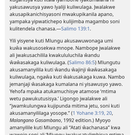
yakusawusya yawo lyaliji kuliwulaga. Jwalakwe
akusapikanichisyasoni mwakupikanila apano,
yampaka yipwatichepo kulijimba magambo soni
kulitendela chanasa.—
Salimo 139:1
.
Yili yisyene kuti Mlungu akusawuwonaga umi
kuŵa wakusosekwa mnope. Nambope jwalakwe
ali jwakusachilila kwakululuchila ŵandu
ŵaŵasakaga kuliwulaga. (
Salimo 86:5
) Mlungutu
akusamanyilila kuti ŵandu ŵajinji ŵaŵasakaga
kuliwulaga, ngaŵa kuti ŵakusakaga kuwa. Nambo
jemanjaji ŵasakaga kumalana ni yisawusyo yawo.
Yehofa mpaka atukamuchisye atamose ‘mtima
wetu pawukutusisya.’ Ligongo jwalakwe ali
“jwamkulungwa kujipunda mitima jetu, soni kuti
akusamanyililaga yosope.” (
1 Yohane 3:19, 20
,
Malangano Gasambano
, 1992 edition.) Myoyo
amanyilile kuti Mlungu ali “Atati ŵachanasa” kwa
wawojo soni ali ‘Mlungu jwakusatulimbisya mtima