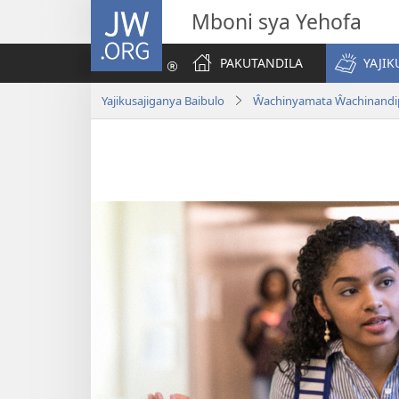
JW.ORG
Mboni sya Yehofa
PAKUTANDILA
YAJIK
Yajikusajiganya Baibulo
Ŵachinyamata Ŵachinandipi