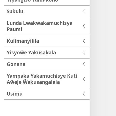
Sukulu
Lunda Lwakwakamuchisya
Paumi
Kulimanyilila
Yisyoŵe Yakusakala
Gonana
Yampaka Yakamuchisye Kuti
Aŵeje Ŵakusangalala
Usimu