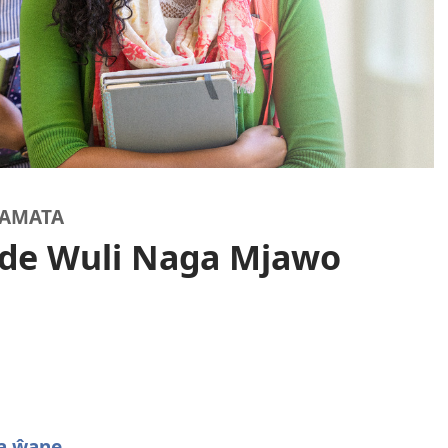
YAMATA
de Wuli Naga Mjawo
a ŵane