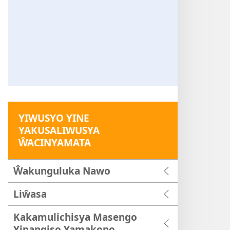
YIWUSYO YINE
YAKUSALIWUSYA
ŴACINYAMATA
Ŵakunguluka Nawo
Liŵasa
Kakamulichisya Masengo
Yipangiso Yamakono