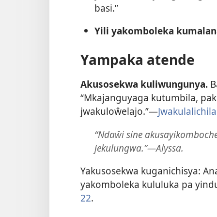
basi.”
Yili yakomboleka kumalan
Yampaka atende
Akusosekwa kuliwungunya.
Ba
“Mkajanguyaga kutumbila, paku
jwakuloŵelajo.”—
Jwakulalichila
“Ndaŵi sine akusayikombochel
jekulungwa.”—Alyssa.
Yakusosekwa kuganichisya: Ana j
yakomboleka kululuka pa yind
22
.