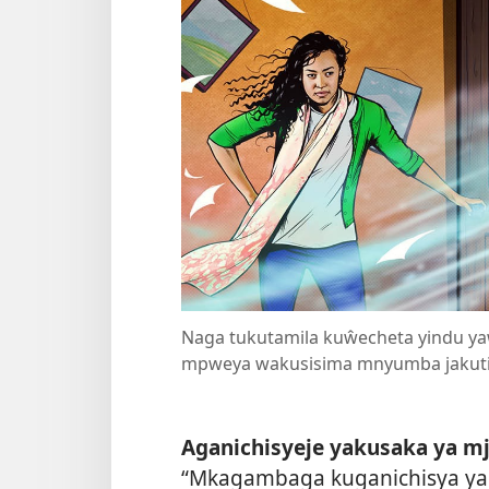
Naga tukutamila kuŵecheta yindu ya
mpweya wakusisima mnyumba jakut
Aganichisyeje yakusaka ya m
“Mkagambaga kuganichisya ya