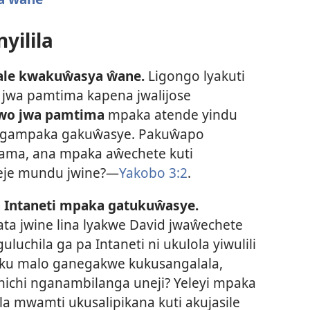
ilila
le kwakuŵasya ŵane.
Ligongo lyakuti
 jwa pamtima kapena jwalijose
wo jwa pamtima
mpaka atende yindu
 gampaka gakuŵasye. Pakuŵapo
lama, ana mpaka aŵechete kuti
eje mundu jwine?—
Yakobo 3:2
.
a Intaneti mpaka gatukuŵasye.
ta jwine lina lyakwe David jwaŵechete
luchila ga pa Intaneti ni ukulola yiwulili
i ku malo ganegakwe kukusangalala,
chichi nganambilanga uneji? Yeleyi mpaka
a mwamti ukusalipikana kuti akujasile