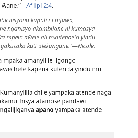
a ŵane.”—
Afilipi 2:4
.
bichisyana kupali ni mjawo,
dene nganisyo akambilane ni kumasya
a mpela aŵele ali mkutendela yindu
ngakusaka kuti alekangane.”—Nicole.
a mpaka amanyilile ligongo
o aŵechete kapena kutenda yindu mu
Kumanyilila chile yampaka atende naga
akamuchisya atamose pandaŵi
ngalijiganya
apano
yampaka atende