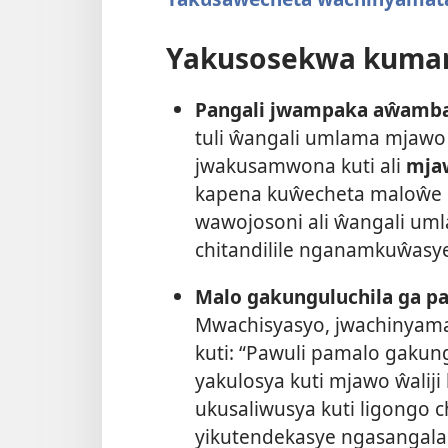
Yakusosekwa kumany
Pangali jwampaka aŵamba
tuli ŵangali umlama mjawo
jwakusamwona kuti ali
mja
kapena kuŵecheta maloŵe
wawojosoni ali ŵangali um
chitandilile nganamkuŵasy
Malo gakunguluchila ga p
Mwachisyasyo, jwachinyama
kuti: “Pawuli pamalo gakungu
yakulosya kuti mjawo ŵalij
ukusaliwusya kuti ligongo 
yikutendekasye ngasangalal