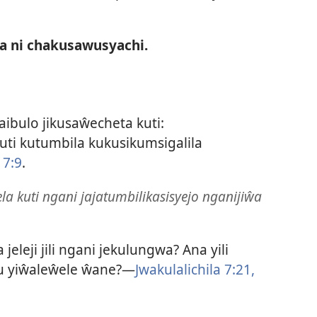
a ni chakusawusyachi.
ibulo jikusaŵecheta kuti:
ti kutumbila kukusikumsigalila
 7:9
.
a kuti ngani jajatumbilikasisyejo nganijiŵa
eleji jili ngani jekulungwa? Ana yili
u yiŵaleŵele ŵane?—
Jwakulalichila 7:21,