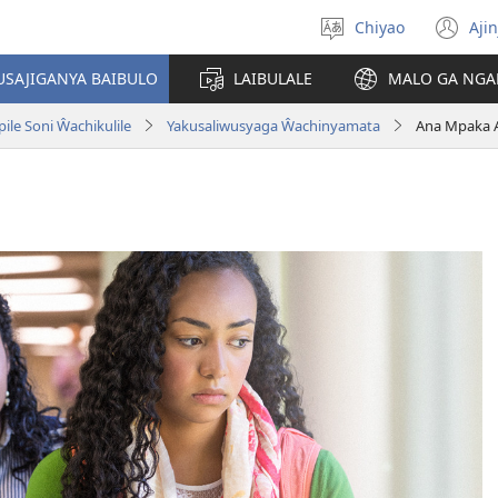
Chiyao
Ajin
Asagule
(a
ciŵeceto
li
USAJIGANYA BAIBULO
LAIBULALE
MALO GA NGA
lin
le Soni Ŵachikulile
Yakusaliwusyaga Ŵachinyamata
Ana Mpaka 