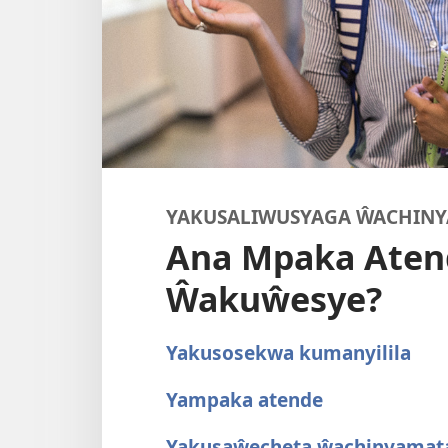
YAKUSALIWUSYAGA ŴACHIN
Ana Mpaka Aten
Ŵakuŵesye?
Yakusosekwa kumanyilila
Yampaka atende
Yakusaŵecheta ŵachinyamat