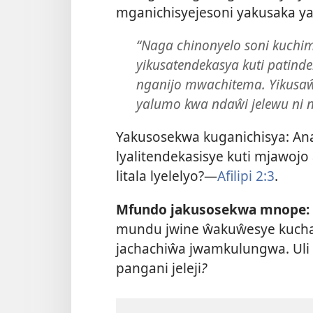
mganichisyejesoni yakusaka y
“Naga chinonyelo soni kuchim
yikusatendekasya kuti patin
nganijo mwachitema. Yikusaŵ
yalumo kwa ndaŵi jelewu ni 
Yakusosekwa kuganichisya: An
lyalitendekasisye kuti mjawoj
litala lyelelyo?—
Afilipi 2:3
.
Mfundo jakusosekwa mnope:
mundu jwine ŵakuŵesye kuch
jachachiŵa jwamkulungwa. Uli 
pangani jeleji
?