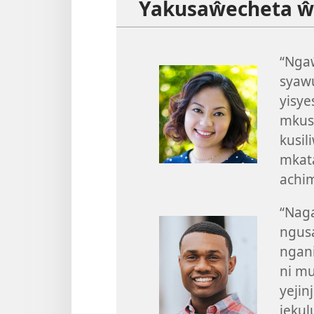
Yakusaŵecheta ŵ
“Nga
syaw
yisye
mkus
kusil
mkat
achi
“Naga
ngusa
ngan
ni m
yejin
jeku