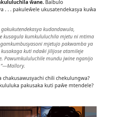
kululuchila ŵane.
Baibulo
ya . . . pakuleŵele ukusatendekasya kuŵa
 gakukutendekasya kudandawula,
 kusagula kumkululuchila mjetu ni mtima
i ngamkumbusyasoni mjetujo pakwamba ya
usakaga kuti ndaŵi jilijose atamileje
le. Pawumkululuchile mundu jwine nganijo
.”—Mallory.
a chakusawusyachi chili chekulungwa?
kululuka pakusaka kuti paŵe mtendele?