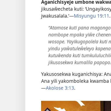
Aganichisyeje umbone wakwa
jikusaŵecheta kuti: ‘Ungayikos
jwakusalala.’—
Misyungu 19:11
.
“Atamose kuti pana magongo
nambope mpaka yiŵe chenene
wosope. Yayikugopolela kut
yindu yaŵatuleŵeleyo kapena k
kutuŵenda kuti tumkululuchi
jikusosekwa kumalila papopo
Yakusosekwa kuganichisya: An
Ana yili yakomboleka kwamba 
—
Akolose 3:13
.