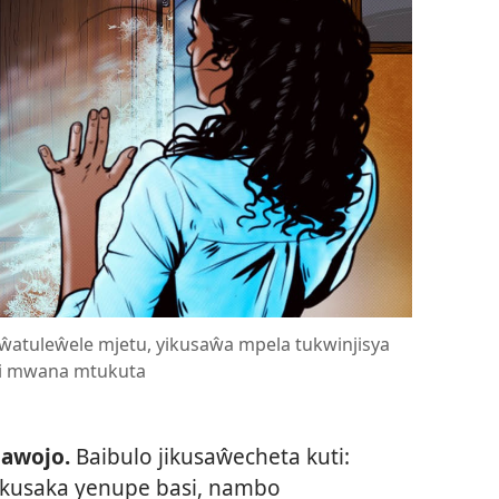
ŵatuleŵele mjetu, yikusaŵa mpela tukwinjisya
i mwana mtukuta
jawojo.
Baibulo jikusaŵecheta kuti:
kusaka yenupe basi, nambo