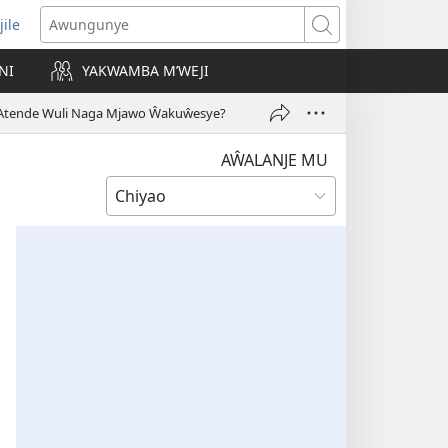
jile
wugule
Awungunye
windo
NI
YAKWAMBA M’WEJI
e)
Atende Wuli Naga Mjawo Ŵakuŵesye?
AŴALANJE MU