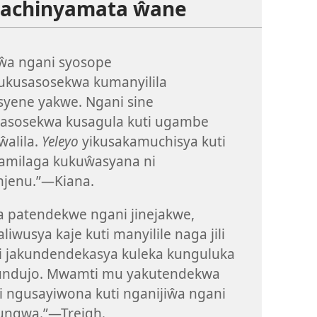
achinyamata ŵane
ŵa ngani syosope
ukusasosekwa kumanyilila
syene yakwe. Ngani sine
asosekwa kusagula kuti ugambe
iŵalila.
Yeleyo
yikusakamuchisya kuti
amilaga kukuŵasyana ni
mjenu.”—Kiana.
 patendekwe ngani jinejakwe,
liwusya kaje kuti manyilile naga jili
i jakundendekasya kuleka kunguluka
undujo. Mwamti mu yakutendekwa
ji ngusayiwona kuti nganijiŵa ngani
lungwa.”—Treigh.