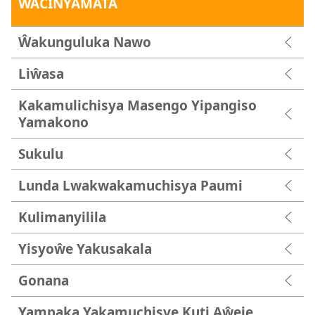
ŴACINYAMATA
Ŵakunguluka Nawo
Liŵasa
Kakamulichisya Masengo Yipangiso
Yamakono
Sukulu
Lunda Lwakwakamuchisya Paumi
Kulimanyilila
Yisyoŵe Yakusakala
Gonana
Yampaka Yakamuchisye Kuti Aŵeje