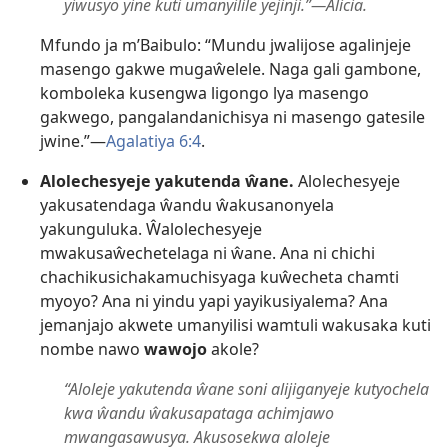
yiwusyo yine kuti umanyilile yejinji.”—Alicia.
Mfundo ja m’Baibulo: “Mundu jwalijose agalinjeje
masengo gakwe mugaŵelele. Naga gali gambone,
komboleka kusengwa ligongo lya masengo
gakwego, pangalandanichisya ni masengo gatesile
jwine.”—
Agalatiya 6:4
.
Alolechesyeje yakutenda ŵane.
Alolechesyeje
yakusatendaga ŵandu ŵakusanonyela
yakunguluka. Ŵalolechesyeje
mwakusaŵechetelaga ni ŵane. Ana ni chichi
chachikusichakamuchisyaga kuŵecheta chamti
myoyo? Ana ni yindu yapi yayikusiyalema? Ana
jemanjajo akwete umanyilisi wamtuli wakusaka kuti
nombe nawo
wawojo
akole?
“Aloleje yakutenda ŵane soni alijiganyeje kutyochela
kwa ŵandu ŵakusapataga achimjawo
mwangasawusya. Akusosekwa aloleje