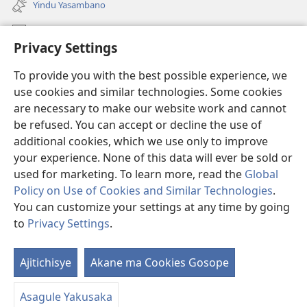
Yindu Yasambano
line)
Mafidiyo
Privacy Settings
Kuwungunya pa JW.ORG
To provide you with the best possible experience, we
Ngani Syakwayana ni Malamusi
use cookies and similar technologies. Some cookies
are necessary to make our website work and cannot
Yakupeleka
(awugule
be refused. You can accept or decline the use of
liwindo
additional cookies, which we use only to improve
line)
LAIBULALE JA PA INTENETI ja Watchtower
your experience. None of this data will ever be sold or
(awugule
liwindo
used for marketing. To learn more, read the
Global
®
JW Hub
line)
(awugule
Policy on Use of Cookies and Similar Technologies
.
liwindo
You can customize your settings at any time by going
line)
to
Privacy Settings
.
Copyright
© 2026 Watch Tower Bible and Tract Society of Pennsylvania.
Ajitichisye
Akane ma Cookies Gosope
MALAMUSI
|
YINDU YAMTEMELA
|
PRIVACY SETTINGS
Asagule Yakusaka