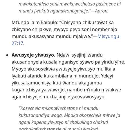
mwakutendela soni mwakuŵechetela pasimene ni
mundu jwakuti nganawoneganeje.”—Aaron.
Mfundo ja m’Baibulo: “Chisyano chikusaŵatika
chisyano chijakwe, myoyo peyo soni nombenajo
mundu akusasyana mundu mjakwe.”—
Misyungu
27:17
.
Awusyeje yiwusyo.
Ndaŵi syejinji ŵandu
akusanonyela kusala nganisyo syawo pa yindu yine.
Myoyo akusosekwa awusyeje yiwusyo mu litala
lyakuti atande kukambilana ni mundujo. Yeleyi
yikusakamuchisya kuti ŵandu akagamba
kuganichisya ya wawojo, nambo m’malo mwakwe
aganichisyeje muchajanjile yakwawusyayo.
“Kosechela mkanaŵechetane ni mundu
kukusanandiya woga. Mpaka akosechele mitwe ja
ngani kapena yiwusyo ni chakulinga chakuti
pachakaŵechetaneje ni mundu jwakuti