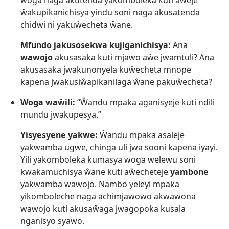
woga naga akutenda yakomboleka kuti aŵeje
ŵakupikanichisya yindu soni naga akusatenda
chidwi ni yakuŵecheta ŵane.
Mfundo jakusosekwa kujiganichisya:
Ana
wawojo
akusasaka kuti mjawo aŵe jwamtuli? Ana
akusasaka jwakunonyela kuŵecheta mnope
kapena jwakusiŵapikanilaga ŵane pakuŵecheta?
Woga waŵili:
“Ŵandu mpaka aganisyeje kuti ndili
mundu jwakupesya.”
Yisyesyene yakwe:
Ŵandu mpaka asaleje
yakwamba ugwe, chinga uli jwa sooni kapena iyayi.
Yili yakomboleka kumasya woga welewu soni
kwakamuchisya ŵane kuti aŵecheteje
yambone
yakwamba wawojo. Nambo yeleyi mpaka
yikomboleche naga achimjawowo akwawona
wawojo kuti akusaŵaga jwagopoka kusala
nganisyo syawo.