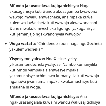
Mfundo jakusosekwa kujiganichisya:
Naga
akusaganisya kuti ŵandu akusagamba kwawona
wawojo mwakulemwecheka, ana mpaka kuŵe
kulemwa kuŵecheta kuti wawojo akwawonasoni
ŵane mwakulemwecheka ligongo lyakuganisya
kuti jemanjajo ngakwanonyela wawojo?
Woga watatu:
“Chindende sooni naga nguŵecheta
yakulemwecheka.”
Yisyesyene yakwe:
Ndaŵi sine, yeleyi
yikusamtendechela jwalijose. Nambo kumanyilila
kuti yindu yampaka alemwesye mpaka
yakamuchisye achimjawo kumanyilila kuti wawojo
nganaŵa jwamlama, mpaka kwakamuchisye kuti
amalane ni woga.
Mfundo jakusosekwa kujiganichisya:
Ana
ngakusasangalala kuŵa ni ŵandu ŵakusajitichisya