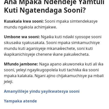
Ana Mpaka Ndendeje Yamtuli
Kuti Ngatendaga Sooni?
Kusakala kwa sooni:
Sooni mpaka simtendekasye
mundu ngakola achimjakwe.
Umbone wa sooni:
Ngaŵa kuti ndaŵi syosope sooni
sikusaŵa syakusakala. Sooni mpaka simkamuchisye
mundu kuti aganisyeje mkanaŵechete, soni kuti
ŵapikanichisyeje chenene ŵane pakuŵecheta.
Mfundo jambone:
Naga apano akuwoneka kuti ali ŵa
sooni, yeleyi ngayikugopolela kuti tachiŵa ŵa sooni
mpaka kalakala. Ngani ajino chijakamuchisye pa mbali
jeleji.
Amanyilileje yindu yayikwatesya sooni
Yampaka atende