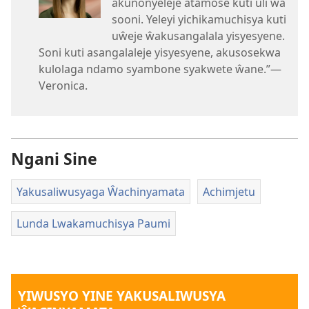
akunonyeleje atamose kuti uli ŵa
sooni. Yeleyi yichikamuchisya kuti
uŵeje ŵakusangalala yisyesyene.
Soni kuti asangalaleje yisyesyene, akusosekwa
kulolaga ndamo syambone syakwete ŵane.”—
Veronica.
Ngani Sine
Yakusaliwusyaga Ŵachinyamata
Achimjetu
Lunda Lwakamuchisya Paumi
YIWUSYO YINE YAKUSALIWUSYA