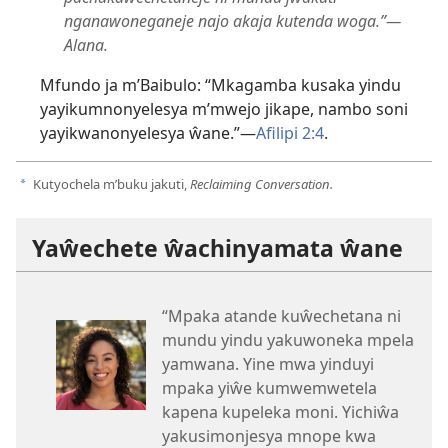
nganawoneganeje najo akaja kutenda woga.”—
Alana.
Mfundo ja m’Baibulo: “Mkagamba kusaka yindu
yayikumnonyelesya m’mwejo jikape, nambo soni
yayikwanonyelesya ŵane.”—
Afilipi 2:4
.
Kutyochela m’buku jakuti,
Reclaiming Conversation.
a
Yaŵechete ŵachinyamata ŵane
“Mpaka atande kuŵechetana ni
mundu yindu yakuwoneka mpela
yamwana. Yine mwa yinduyi
mpaka yiŵe kumwemwetela
kapena kupeleka moni. Yichiŵa
yakusimonjesya mnope kwa