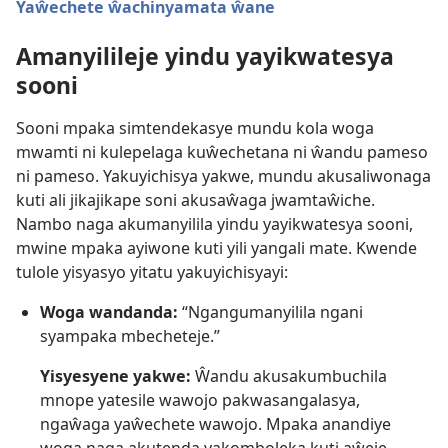
Yaŵechete ŵachinyamata ŵane
Amanyilileje yindu yayikwatesya
sooni
Sooni mpaka simtendekasye mundu kola woga
mwamti ni kulepelaga kuŵechetana ni ŵandu pameso
ni pameso. Yakuyichisya yakwe, mundu akusaliwonaga
kuti ali jikajikape soni akusaŵaga jwamtaŵiche.
Nambo naga akumanyilila yindu yayikwatesya sooni,
mwine mpaka ayiwone kuti yili yangali mate. Kwende
tulole yisyasyo yitatu yakuyichisyayi:
Woga wandanda:
“Ngangumanyilila ngani
syampaka mbecheteje.”
Yisyesyene yakwe:
Ŵandu akusakumbuchila
mnope yatesile wawojo pakwasangalasya,
ngaŵaga yaŵechete wawojo. Mpaka anandiye