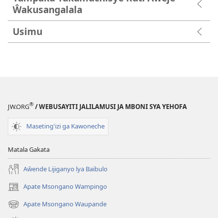
Ŵakusangalala
Usimu
®
JW.ORG
/ WEBUSAYITI JALILAMUSI JA MBONI SYA YEHOFA
Maseting'izi ga Kawoneche
Matala Gakata
Aŵende Lijiganyo lya Baibulo
Apate Msongano Wampingo
(awugule
liwindo
Apate Msongano Waupande
(awugule
line)
liwindo