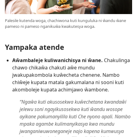
Palesile kutenda woga, chachiwona kuti kunguluka ni ŵandu ŵane
pameso ni pameso nganikuŵa kwakutesya woga.
Yampaka atende
Aŵambaleje kuliwanichisya ni ŵane.
Chakulinga
chawo chikaŵa chakuti aŵe mundu
jwakupakombola kuŵecheta chenene. Nambo
chiŵeje kupata matala gakumalana ni sooni kuti
akomboleje kupata achimjawo ŵambone.
“Ngaŵa kuti akusosekwa kuŵechetana kwandaŵi
jelewu soni ngayikusosekwa kuti ŵandu wosope
ayikane pakumanyilila kuti Che nyono apali. Nambo
mpaka agambe kulimanyikasya kwa mundu
jwanganiwuwoneganeje najo kapena kumwusya