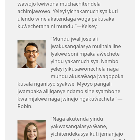
wawojo kwiwona muchachitendela
achimjawowo. Yeleyi yichakamuchisya kuti
ulendo wine akatendaga woga pakusaka
kuŵechetana ni mundu.”—Kelsey.
“Mundu jwalijose ali
jwakusangalasya mulitala line
lyakwe soni mpaka aŵechete
yindu yakamuchisya. Nambo
yeleyi yikusawonechela naga
mundu akusaŵaga jwagopoka
kusala nganisyo syakwe. Myoyo pangali
jwampaka alijiganye ndamo sine syambone
kwa mjakwe naga jwinejo ngakuŵecheta.”—
Robin.
“Naga akutenda yindu
yakwasangalasya ŵane,
yichitendekasya kuti jemanjajo