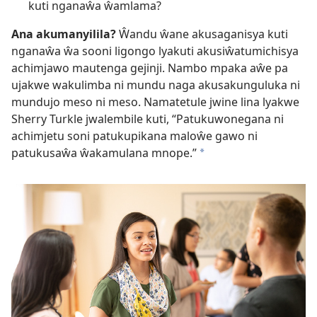
kuti nganaŵa ŵamlama?
Ana akumanyilila?
Ŵandu ŵane akusaganisya kuti
nganaŵa ŵa sooni ligongo lyakuti akusiŵatumichisya
achimjawo mautenga gejinji. Nambo mpaka aŵe pa
ujakwe wakulimba ni mundu naga akusakunguluka ni
mundujo meso ni meso. Namatetule jwine lina lyakwe
Sherry Turkle jwalembile kuti, “Patukuwonegana ni
achimjetu soni patukupikana maloŵe gawo ni
patukusaŵa ŵakamulana mnope.”
a