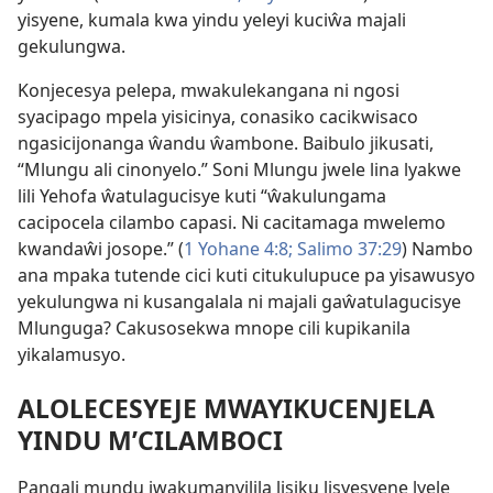
yisyene, kumala kwa yindu yeleyi kuciŵa majali
gekulungwa.
Konjecesya pelepa, mwakulekangana ni ngosi
syacipago mpela yisicinya, conasiko cacikwisaco
ngasicijonanga ŵandu ŵambone. Baibulo jikusati,
“Mlungu ali cinonyelo.” Soni Mlungu jwele lina lyakwe
lili Yehofa ŵatulagucisye kuti “ŵakulungama
cacipocela cilambo capasi. Ni cacitamaga mwelemo
kwandaŵi josope.” (
1 Yohane 4:8;
Salimo 37:29
) Nambo
ana mpaka tutende cici kuti citukulupuce pa yisawusyo
yekulungwa ni kusangalala ni majali gaŵatulagucisye
Mlunguga? Cakusosekwa mnope cili kupikanila
yikalamusyo.
ALOLECESYEJE MWAYIKUCENJELA
YINDU M’CILAMBOCI
Pangali mundu jwakumanyilila lisiku lisyesyene lyele