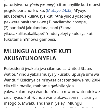
patuciyiwona
‘yindu yosopeyi,’
citumanyilile kuti mbesi
jisigele panandi kwika. (
Matayo 24:33
) M’yoyo,
akusosekwa kuliwusya kuti, ‘Ana yindu yosopeyi
pakwete payitendekwe (1) pacilambo cosope,
(2) pandaŵi jakulandana, soni (3) ana
yikusakalilasakalilape?’ Yindu yeleyi yikulosya kuti
tukutama m’moŵa gambesi.
MLUNGU ALOSISYE KUTI
AKUSATUNONYELA
Pulesidenti jwakala jwa cilambo ca United States
ŵatite, “Yindu yakalamusya yikusakulupusya umi wa
ŵandu.” Cisicinya ca m’nyasa cacatendekwe mu 2004
cila cili cimasile, maboma gaŵisile yida
yakwakalamusya ŵandu m’malo mwamwatendekwe
cisicinyaco kuti ŵandu ŵane akawasoni ni cisicinya
msogolo. Mwakulandana ni yeleyi, Mlungu