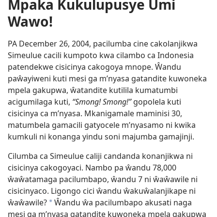
Mpaka Kukulupusye Umi
Wawo!
PA December 26, 2004, pacilumba cine cakolanjikwa
Simeulue cacili kumpoto kwa cilambo ca Indonesia
patendekwe cisicinya cakogoya mnope. Ŵandu
paŵayiweni kuti mesi ga m’nyasa gatandite kuwoneka
mpela gakupwa, ŵatandite kutilila kumatumbi
acigumilaga kuti,
“Smong! Smong!”
gopolela kuti
cisicinya ca m’nyasa. Mkanigamale maminisi 30,
matumbela gamacili gatyocele m’nyasamo ni kwika
kumkuli ni konanga yindu soni majumba gamajinji.
Cilumba ca Simeulue caliji candanda konanjikwa ni
cisicinya cakogoyaci. Nambo pa ŵandu 78,000
ŵaŵatamaga pacilumbapo, ŵandu 7 ni ŵaŵawile ni
cisicinyaco. Ligongo cici ŵandu ŵakuŵalanjikape ni
ŵaŵawile?
Ŵandu ŵa pacilumbapo akusati naga
*
mesi ga m’nyasa gatandite kuwoneka mpela gakupwa