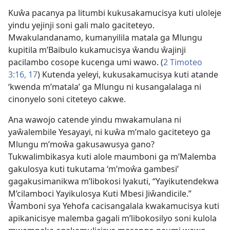
Kuŵa pacanya pa litumbi kukusakamucisya kuti uloleje
yindu yejinji soni gali malo gaciteteyo.
Mwakulandanamo, kumanyilila matala ga Mlungu
kupitila m’Baibulo kukamucisya ŵandu ŵajinji
pacilambo cosope kucenga umi wawo. (
2 Timoteo
3:16, 17
) Kutenda yeleyi, kukusakamucisya kuti atande
‘kwenda m’matala’ ga Mlungu ni kusangalalaga ni
cinonyelo soni citeteyo cakwe.
Ana wawojo catende yindu mwakamulana ni
yaŵalembile Yesayayi, ni kuŵa m’malo gaciteteyo ga
Mlungu m’moŵa gakusawusya gano?
Tukwalimbikasya kuti alole maumboni ga m’Malemba
gakulosya kuti tukutama ‘m’moŵa gambesi’
gagakusimanikwa m’libokosi lyakuti, “Yayikutendekwa
M’cilamboci Yayikulosya Kuti Mbesi Jiŵandicile.”
Ŵamboni sya Yehofa cacisangalala kwakamucisya kuti
apikanicisye malemba gagali m’libokosilyo soni kulola