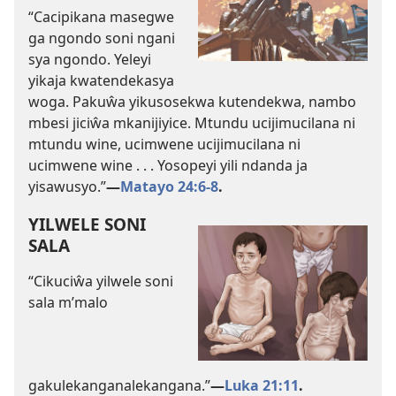
“Cacipikana masegwe
ga ngondo soni ngani
sya ngondo. Yeleyi
yikaja kwatendekasya
woga. Pakuŵa yikusosekwa kutendekwa, nambo
mbesi jiciŵa mkanijiyice. Mtundu ucijimucilana ni
mtundu wine, ucimwene ucijimucilana ni
ucimwene wine . . . Yosopeyi yili ndanda ja
yisawusyo.”
—
Matayo 24:6-8
.
YILWELE SONI
SALA
“Cikuciŵa yilwele soni
sala m’malo
gakulekanganalekangana.”
—
Luka 21:11
.