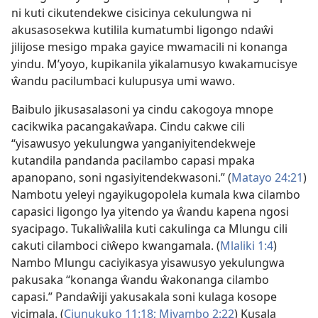
ni kuti cikutendekwe cisicinya cekulungwa ni
akusasosekwa kutilila kumatumbi ligongo ndaŵi
jilijose mesigo mpaka gayice mwamacili ni konanga
yindu. M’yoyo, kupikanila yikalamusyo kwakamucisye
ŵandu pacilumbaci kulupusya umi wawo.
Baibulo jikusasalasoni ya cindu cakogoya mnope
cacikwika pacangakaŵapa. Cindu cakwe cili
“yisawusyo yekulungwa yanganiyitendekweje
kutandila pandanda pacilambo capasi mpaka
apanopano, soni ngasiyitendekwasoni.” (
Matayo 24:21
)
Nambotu yeleyi ngayikugopolela kumala kwa cilambo
capasici ligongo lya yitendo ya ŵandu kapena ngosi
syacipago. Tukaliŵalila kuti cakulinga ca Mlungu cili
cakuti cilamboci ciŵepo kwangamala. (
Mlaliki 1:4
)
Nambo Mlungu caciyikasya yisawusyo yekulungwa
pakusaka “konanga ŵandu ŵakonanga cilambo
capasi.” Pandaŵiji yakusakala soni kulaga kosope
yicimala. (
Ciunukuko 11:18;
Miyambo 2:22
) Kusala