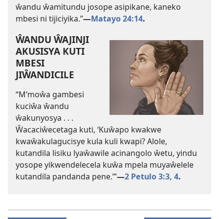
ŵandu ŵamitundu josope asipikane, kaneko
mbesi ni tijiciyika.”
—
Matayo 24:14
.
ŴANDU ŴAJINJI
AKUSISYA KUTI
MBESI
JIŴANDICILE
“M’moŵa gambesi
kuciŵa ŵandu
ŵakunyosya . . .
Ŵacaciŵecetaga kuti, ‘Kuŵapo kwakwe
kwaŵakulagucisye kula kuli kwapi? Alole,
kutandila lisiku lyaŵawile acinangolo ŵetu, yindu
yosope yikwendelecela kuŵa mpela muyaŵelele
kutandila pandanda pene.’”
—
2 Petulo 3:3, 4
.