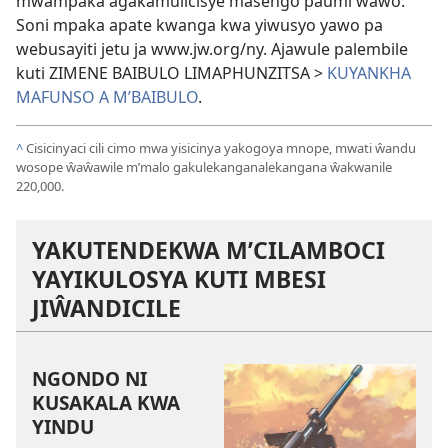
mwampaka agakamulicisye masengo paumi wawo.
Soni mpaka apate kwanga kwa yiwusyo yawo pa
webusayiti jetu ja www.jw.org/ny. Ajawule palembile
kuti ZIMENE BAIBULO LIMAPHUNZITSA >
KUYANKHA
MAFUNSO A M’BAIBULO
.
^
Cisicinyaci cili cimo mwa yisicinya yakogoya mnope, mwati ŵandu
wosope ŵaŵawile m’malo gakulekanganalekangana ŵakwanile
220,000.
YAKUTENDEKWA M’CILAMBOCI
YAYIKULOSYA KUTI MBESI
JIŴANDICILE
NGONDO NI
KUSAKALA KWA
YINDU