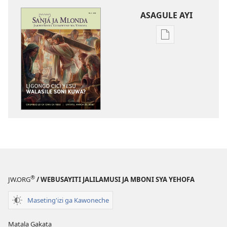
ASAGULE AYI
Asagule
katende
ka
dawonilodi
SANJA
JA
MLONDA
Ligongo
Cici
Yesu
Ŵalasile
Soni
®
JW.ORG
/ WEBUSAYITI JALILAMUSI JA MBONI SYA YEHOFA
Kuwa?
Maseting'izi ga Kawoneche
Matala Gakata