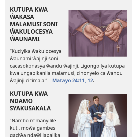
KUTUPA KWA
ŴAKASA
MALAMUSI SONI
ŴAKULOCESYA
ŴAUNAMI
“Kuciyika ŵakulocesya
ŵaunami ŵajinji soni
cacasokonasya ŵandu ŵajinji. Ligongo lya kutupa
kwa ungapikanila malamusi, cinonyelo ca ŵandu
ŵajinji cicimala.”
—
Matayo 24:11, 12
.
KUTUPA KWA
NDAMO
SYAKUSAKALA
“Nambo m’manyilile
kuti, moŵa gambesi
gaciŵa ndaŵi japajika