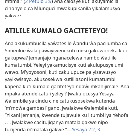
mtima.” (
2 Petulo 3:9
) Ana calosye kuti akuyamicila
cinonyelo ca Mlunguci mwakupikanila yikalamusyo
yakwe?
ATILILE KUMALO GACITETEYO!
Ana akukumbucila yaŵatesile ŵandu ŵa pacilumba ca
Simeulue ŵala paŵayiweni kuti mesi gakuwoneka kuti
gakupwa? Jemanjajo nganacelewa nambo ŵatilile
kumatumbi. Yeleyi yakamucisye kuti akulupusye umi
wawo. M’yoyosoni, kuti cakulupuce pa yisawusyo
yayikwisayo, akusosekwa kutililasoni kumatumbi
kapena kuti kumalo gaciteteyo ndaŵi mkanijimale. Ana
mpaka atende catuli yeleyi? Jwakulocesya Yesaya
ŵalembile ya cindu cine catukusosekwa kutenda
‘m’moŵa gambesi’ gano. Jwalakwe ŵalembile kuti,
“Yikani jemanja, kwende tujawule ku litumbi lya Yehofa
. . . Jwalakwe cacitujiganya matala gakwe nipo
tucijenda m’matala gakwe.”—
Yesaya 2:2, 3
.