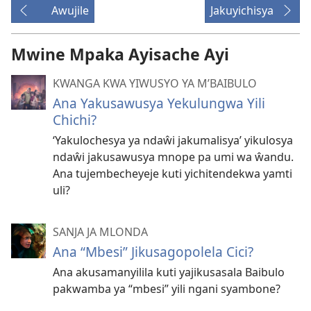
Awujile
Jakuyichisya
Mwine Mpaka Ayisache Ayi
KWANGA KWA YIWUSYO YA M’BAIBULO
Ana Yakusawusya Yekulungwa Yili
Chichi?
‘Yakulochesya ya ndaŵi jakumalisya’ yikulosya
ndaŵi jakusawusya mnope pa umi wa ŵandu.
Ana tujembecheyeje kuti yichitendekwa yamti
uli?
SANJA JA MLONDA
Ana “Mbesi” Jikusagopolela Cici?
Ana akusamanyilila kuti yajikusasala Baibulo
pakwamba ya “mbesi” yili ngani syambone?