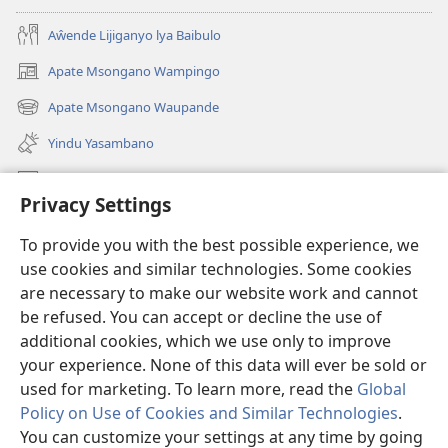
Aŵende Lijiganyo lya Baibulo
Apate Msongano Wampingo
(awugule
liwindo
Apate Msongano Waupande
(awugule
line)
liwindo
Yindu Yasambano
line)
Mafidiyo
Privacy Settings
Kuwungunya pa JW.ORG
To provide you with the best possible experience, we
Ngani Syakwayana ni Malamusi
use cookies and similar technologies. Some cookies
are necessary to make our website work and cannot
Yakupeleka
(awugule
be refused. You can accept or decline the use of
liwindo
additional cookies, which we use only to improve
line)
LAIBULALE JA PA INTENETI ja Watchtower
your experience. None of this data will ever be sold or
(awugule
liwindo
used for marketing. To learn more, read the
Global
®
JW Hub
line)
(awugule
Policy on Use of Cookies and Similar Technologies
.
liwindo
You can customize your settings at any time by going