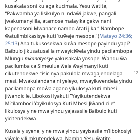
kusakala soni kulaga kucimala. Yesu ŵatite,
“Pakwamba ya lisikulyo ni ndaŵi jakwe, pangali
jwakumanyilila, atamose malayika gakwinani
kapenasoni Mwanace nambo Atati jika.” Nambope
ŵatulimbikasisye kuti ‘tuŵeje mesope.’ (
Matayo 24:36;
25:13
) Ana tukusosekwa kuŵa mesope payindu yapi?
Baibulo jikusatusalila mwayiciŵela yindu pacilambopa
Mlungu
mkanatyosye
yakusakala yosope. Ŵandu ŵa
pacilumba ca Simeulue ŵala ŵayimanyi kuti
cikutendekwe
cisicinya pakulola mwagajendelaga
mesi. Mwakulandana ni yeleyo, mwayikwendela yindu
pacilambopa moŵa agano yikulosya kuti mbesi
jiŵandicile. Libokosi lyakuti “Yayikutendekwa
M’cilamboci Yayikulosya Kuti Mbesi Jiŵandicile”
likulosya yine mwa yindu yajasasile Baibulo kuti
yicitendekwa.
Kusala yisyene, yine mwa yindu yayisasile m’libokosiyi
yiŵele yili mkutendekwa. Nambo Yesu ŵatite