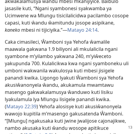
akwakalamusya ŵandu mbesi mkanijiyice. Baibulo
jasasile kuti, “Ngani syambonesi syakwamba ya
Ucimwene wa Mlungu tisicilalicidwa pacilambo cosope
capasi, kuti ŵandu ŵamitundu josope asipikane,
kaneko
mbesi ni tijiciyika.”—
Matayo 24:14
.
Caka cimasileci, Ŵamboni sya Yehofa ŵamalile
maawala gakwana 1.9 biliyoni ali mkulalicila ngani
syambone m’yilambo yakwana 240, m’yiŵeceto
yakupunda 700. Kulalicikwa kwa ngani syamboneku uli
umboni wakwanila wakulosya kuti mbesi jisigele
panandi kwika. Ligongo lyakuti Ŵamboni sya Yehofa
akusiŵanonyela ŵandu, akukamula mwamtawu
masengo gakwakalamusya ŵanduwo kuti lisiku
lyakulamula lya Mlungu lisigele panandi kwika.
(
Matayo 22:39
) Yehofa alosisye kuti akusiŵanonyela
wawojo kupitila m’masengo gakusatenda Ŵamboni.
“[Mlungu] ngakusaka kuti jwine jwalijose cajonajikwe,
nambo akusaka
kuti ŵandu wosope apitikuce