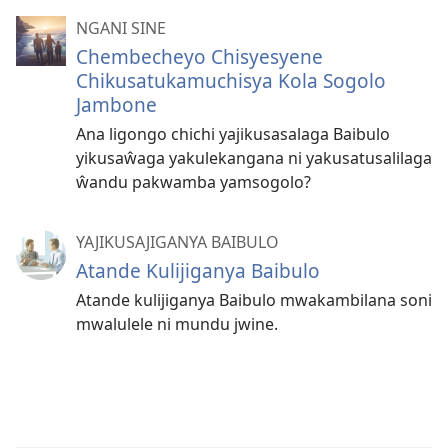
NGANI SINE
Chembecheyo Chisyesyene
Chikusatukamuchisya Kola Sogolo
Jambone
Ana ligongo chichi yajikusasalaga Baibulo
yikusaŵaga yakulekangana ni yakusatusalilaga
ŵandu pakwamba yamsogolo?
YAJIKUSAJIGANYA BAIBULO
Atande Kulijiganya Baibulo
Atande kulijiganya Baibulo mwakambilana soni
mwalulele ni mundu jwine.