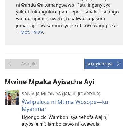
ni ŵandu ŵakumangwawo. Patulinganyisye
yakuti tukunguluce pampepe ni abale ni alongo
ŵa mumpingo mwetu, tukaliŵalilagasoni
jemanjaji. Twakamucisyeje kuti aŵe ŵagopoka.
—
Mat. 19:29
.
Awujile
Jakuyichisya
Mwine Mpaka Ayisache Ayi
SANJA JA MLONDA (JAKULIJIGANYILA)
Ŵalipelece ni Mtima Wosope—ku
Myanmar
Ligongo cici Ŵamboni sya Yehofa ŵajinji
atyosile m’cilambo cawo ni kwawula