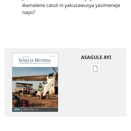
ŵamalene catuli ni yakusawusya yasimeneje
nayo?
ASAGULE AYI
Asagule
katende
ka
dawonilodi
SANJA
JA
MLONDA
(JAKULIJIGANYIL
January 2018