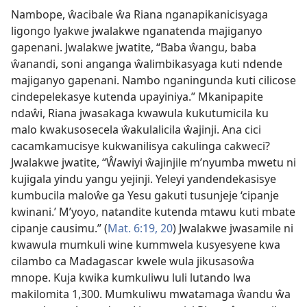
Nambope, ŵacibale ŵa Riana nganapikanicisyaga
ligongo lyakwe jwalakwe nganatenda majiganyo
gapenani. Jwalakwe jwatite, “Baba ŵangu, baba
ŵanandi, soni anganga ŵalimbikasyaga kuti ndende
majiganyo gapenani. Nambo nganingunda kuti cilicose
cindepelekasye kutenda upayiniya.” Mkanipapite
ndaŵi, Riana jwasakaga kwawula kukutumicila ku
malo kwakusosecela ŵakulalicila ŵajinji. Ana cici
cacamkamucisye kukwanilisya cakulinga cakweci?
Jwalakwe jwatite, “Ŵawiyi ŵajinjile m’nyumba mwetu ni
kujigala yindu yangu yejinji. Yeleyi yandendekasisye
kumbucila maloŵe ga Yesu gakuti tusunjeje ‘cipanje
kwinani.’ M’yoyo, natandite kutenda mtawu kuti mbate
cipanje causimu.” (
Mat. 6:19, 20
) Jwalakwe jwasamile ni
kwawula mumkuli wine kummwela kusyesyene kwa
cilambo ca Madagascar kwele wula jikusasoŵa
mnope. Kuja kwika kumkuliwu luli lutando lwa
makilomita 1,300. Mumkuliwu mwatamaga ŵandu ŵa