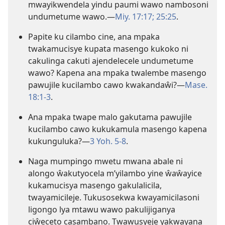
mwayikwendela yindu paumi wawo nambosoni
undumetume wawo.—
Miy. 17:17;
25:25
.
Papite ku cilambo cine, ana mpaka
twakamucisye kupata masengo kukoko ni
cakulinga cakuti ajendelecele undumetume
wawo? Kapena ana mpaka twalembe masengo
pawujile kucilambo cawo kwakandaŵi?—
Mase.
18:1-3
.
Ana mpaka twape malo gakutama pawujile
kucilambo cawo kukukamula masengo kapena
kukunguluka?—
3 Yoh. 5-8
.
Naga mumpingo mwetu mwana abale ni
alongo ŵakutyocela m’yilambo yine ŵaŵayice
kukamucisya masengo gakulalicila,
twayamicileje. Tukusosekwa kwayamicilasoni
ligongo lya mtawu wawo pakulijiganya
ciŵeceto casambano. Twawusyeje yakwayana