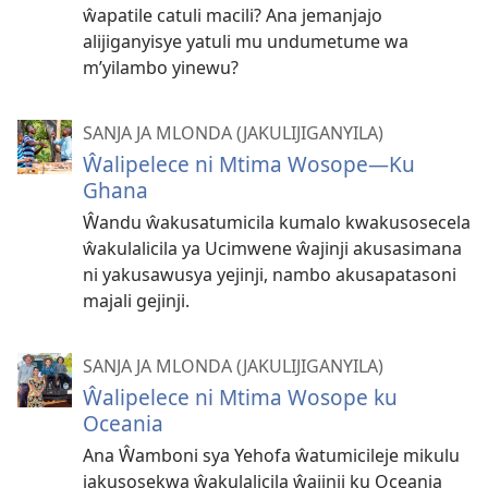
ŵapatile catuli macili? Ana jemanjajo
alijiganyisye yatuli mu undumetume wa
m’yilambo yinewu?
SANJA JA MLONDA (JAKULIJIGANYILA)
Ŵalipelece ni Mtima Wosope—Ku
Ghana
Ŵandu ŵakusatumicila kumalo kwakusosecela
ŵakulalicila ya Ucimwene ŵajinji akusasimana
ni yakusawusya yejinji, nambo akusapatasoni
majali gejinji.
SANJA JA MLONDA (JAKULIJIGANYILA)
Ŵalipelece ni Mtima Wosope ku
Oceania
Ana Ŵamboni sya Yehofa ŵatumicileje mikulu
jakusosekwa ŵakulalicila ŵajinji ku Oceania