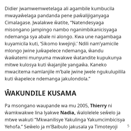
Didier jwamwemwetelaga ali agambile kumbucila
mwayaŵelaga pandanda pene paŵalijiganyaga
Cimalagase. Jwalakwe ŵatite, “Natendesyaga
misongano jampingo nambo nganimbikanicisyaga
ndemanga sya abale ni alongo. Kwa une nagambaga
kuyamicila kuti, ‘Sikomo kwejinji.’ Ndili nam’yamicile
mlongo jwine juŵapelece ndemanga, ŵandu
ŵaŵatemi munyuma mwakwe ŵatandite kupukunya
mitwe kulosya kuti ŵajanjile yangaŵa. Kaneko
mwacitema namlanjile m’bale jwine jwele ngukulupilila
kuti ŵapelece ndemanga jakulondola.”
ŴAKUNDILE KUSAMA
Pa msongano waupande wa mu 2005,
Thierry
ni
ŵamkwakwe lina lyakwe
Nadia,
ŵalolelele seŵelo ja
mtwe wakuti “Mkwanilisye Yakulinga Yakumcimbicisya
Yehofa.” Seŵelo ja m’Baibulo jakusala ya Timoteyoji