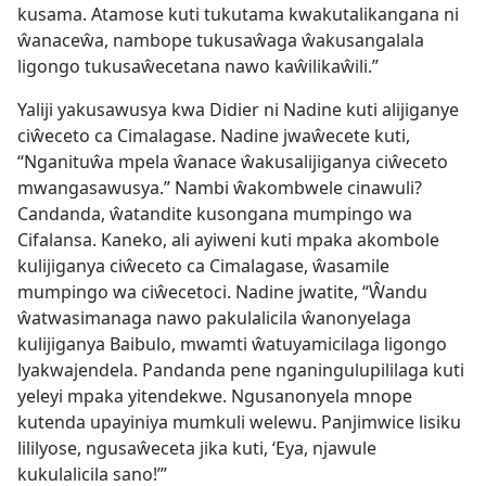
kusama. Atamose kuti tukutama kwakutalikangana ni
ŵanaceŵa, nambope tukusaŵaga ŵakusangalala
ligongo tukusaŵecetana nawo kaŵilikaŵili.”
Yaliji yakusawusya kwa Didier ni Nadine kuti alijiganye
ciŵeceto ca Cimalagase. Nadine jwaŵecete kuti,
“Nganituŵa mpela ŵanace ŵakusalijiganya ciŵeceto
mwangasawusya.” Nambi ŵakombwele cinawuli?
Candanda, ŵatandite kusongana mumpingo wa
Cifalansa. Kaneko, ali ayiweni kuti mpaka akombole
kulijiganya ciŵeceto ca Cimalagase, ŵasamile
mumpingo wa ciŵecetoci. Nadine jwatite, “Ŵandu
ŵatwasimanaga nawo pakulalicila ŵanonyelaga
kulijiganya Baibulo, mwamti ŵatuyamicilaga ligongo
lyakwajendela. Pandanda pene nganingulupililaga kuti
yeleyi mpaka yitendekwe. Ngusanonyela mnope
kutenda upayiniya mumkuli welewu. Panjimwice lisiku
lililyose, ngusaŵeceta jika kuti, ‘Eya, njawule
kukulalicila sano!’”