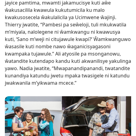
jayice pamtima, mwamti jakamucisye kuti aŵe
ŵakusacilila kwawula kukutumicila ku malo
kwakusosecela ŵakulalicila ya Ucimwene ŵajinji.
Thierry jwatite, “Pambesi pa seŵeloji, tuli mkukwatila
m’miyala, nalolegene ni ŵamkwangu ni kwawusya
kuti, ‘Sano m’weji ni citujawule kwapi?’ Ŵamkwanguwo
ŵasasile kuti nombe nawo ŵaganicisyagasoni
kwampaka tujawule.” Ali atyosile pa msonganowu,
ŵatandite kutendapo kandu kuti akwanilisye yakulinga
yawo. Nadia jwatite, “Mwapanandipanandi, twatandite
kunandiya katundu jwetu mpaka twasigele ni katundu
jwakwanila m’yikwama mcece.”