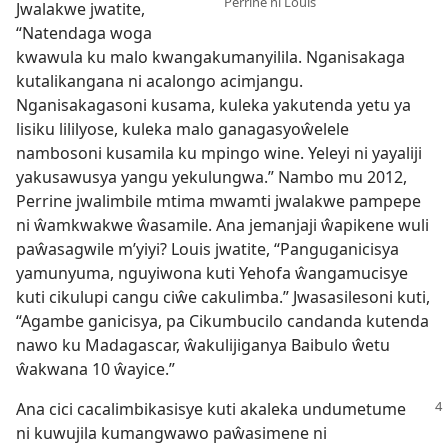
Perrine ni Louis
Jwalakwe jwatite,
“Natendaga woga
kwawula ku malo kwangakumanyilila. Nganisakaga
kutalikangana ni acalongo acimjangu.
Nganisakagasoni kusama, kuleka yakutenda yetu ya
lisiku lililyose, kuleka malo ganagasyoŵelele
nambosoni kusamila ku mpingo wine. Yeleyi ni yayaliji
yakusawusya yangu yekulungwa.” Nambo mu 2012,
Perrine jwalimbile mtima mwamti jwalakwe pampepe
ni ŵamkwakwe ŵasamile. Ana jemanjaji ŵapikene wuli
paŵasagwile m’yiyi? Louis jwatite, “Panguganicisya
yamunyuma, nguyiwona kuti Yehofa ŵangamucisye
kuti cikulupi cangu ciŵe cakulimba.” Jwasasilesoni kuti,
“Agambe ganicisya, pa Cikumbucilo candanda kutenda
nawo ku Madagascar, ŵakulijiganya Baibulo ŵetu
ŵakwana 10 ŵayice.”
Ana cici cacalimbikasisye kuti akaleka undumetume
ni kuwujila kumangwawo paŵasimene ni