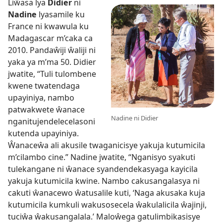
Liŵasa lya
Didier
ni
Nadine
lyasamile ku
France ni kwawula ku
Madagascar m’caka ca
2010. Pandaŵiji ŵaliji ni
yaka ya m’ma 50. Didier
jwatite, “Tuli tulombene
kwene twatendaga
upayiniya, nambo
patwakwete ŵanace
Nadine ni Didier
nganitujendelecelasoni
kutenda upayiniya.
Ŵanaceŵa ali akusile twaganicisye yakuja kutumicila
m’cilambo cine.” Nadine jwatite, “Nganisyo syakuti
tulekangane ni ŵanace syandendekasyaga kayicila
yakuja kutumicila kwine. Nambo cakusangalasya ni
cakuti ŵanacewo ŵatusalile kuti, ‘Naga akusaka kuja
kutumicila kumkuli wakusosecela ŵakulalicila ŵajinji,
tuciŵa ŵakusangalala.’ Maloŵega gatulimbikasisye