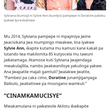
Sylviana (kumciji) ni Sylvie Ann (kumlyo) pampepe ni Doratine palisiku
lyakwe lya kubatiswa
Mu 2014, Sylviana pampepe ni mpayiniya jwine
jwacisikana jwa mumpingo mwakwe, lina lyakwe
Sylvie Ann,
ŵapite kutama mu kamusi kane kakali pa
lutando lwa makilomita 85 kutyocela mu tawuni
jaŵatamaga. Atamose kuti Sylviana jwajendaga
mwakulajilila, nambo jwakwanilisye yakulinga yakwe.
Ana jwapatile majali gamtuli? Jwalakwe jwatite,
“Pambesi pa caka cimo,
Doratine
junamjiganyaga
Baibulo, jwabatiswe pa msongano wamkuli.”
“CINAMKAMUCISYE”
Mwakamulana ni yaŵatesile Aklistu ŵaŵapite