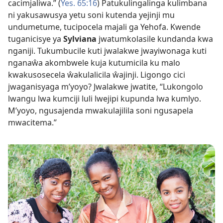
cacimjaliwa.” (
Yes. 65:16
) Patukulingalinga kulimbana
ni yakusawusya yetu soni kutenda yejinji mu
undumetume, tucipocela majali ga Yehofa. Kwende
tuganicisye ya
Sylviana
jwatumkolasile kundanda kwa
nganiji. Tukumbucile kuti jwalakwe jwayiwonaga kuti
nganaŵa akombwele kuja kutumicila ku malo
kwakusosecela ŵakulalicila ŵajinji. Ligongo cici
jwaganisyaga m’yoyo? Jwalakwe jwatite, “Lukongolo
lwangu lwa kumciji luli lwejipi kupunda lwa kumlyo.
M’yoyo, ngusajenda mwakulajilila soni ngusapela
mwacitema.”