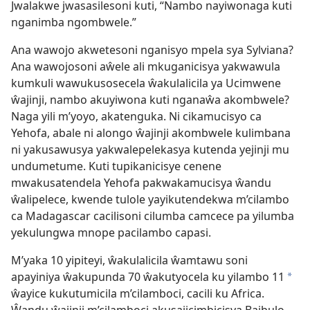
Jwalakwe jwasasilesoni kuti, “Nambo nayiwonaga kuti
nganimba ngombwele.”
Ana wawojo akwetesoni nganisyo mpela sya Sylviana?
Ana wawojosoni aŵele ali mkuganicisya yakwawula
kumkuli wawukusosecela ŵakulalicila ya Ucimwene
ŵajinji, nambo akuyiwona kuti nganaŵa akombwele?
Naga yili m’yoyo, akatenguka. Ni cikamucisyo ca
Yehofa, abale ni alongo ŵajinji akombwele kulimbana
ni yakusawusya yakwalepelekasya kutenda yejinji mu
undumetume. Kuti tupikanicisye cenene
mwakusatendela Yehofa pakwakamucisya ŵandu
ŵalipelece, kwende tulole yayikutendekwa m’cilambo
ca Madagascar cacilisoni cilumba camcece pa yilumba
yekulungwa mnope pacilambo capasi.
M’yaka 10 yipiteyi, ŵakulalicila ŵamtawu soni
apayiniya ŵakupunda 70 ŵakutyocela ku yilambo 11
*
ŵayice kukutumicila m’cilamboci, cacili ku Africa.
Ŵandu ŵajinji m’cilamboci akusajicimbicisya Baibulo.