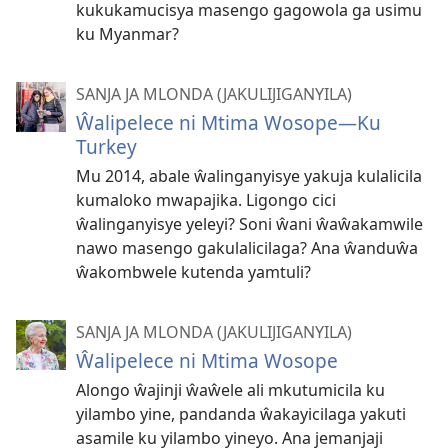
kukukamucisya masengo gagowola ga usimu
ku Myanmar?
SANJA JA MLONDA (JAKULIJIGANYILA)
Ŵalipelece ni Mtima Wosope—Ku
Turkey
Mu 2014, abale ŵalinganyisye yakuja kulalicila
kumaloko mwapajika. Ligongo cici
ŵalinganyisye yeleyi? Soni ŵani ŵaŵakamwile
nawo masengo gakulalicilaga? Ana ŵanduŵa
ŵakombwele kutenda yamtuli?
SANJA JA MLONDA (JAKULIJIGANYILA)
Ŵalipelece ni Mtima Wosope
Alongo ŵajinji ŵaŵele ali mkutumicila ku
yilambo yine, pandanda ŵakayicilaga yakuti
asamile ku yilambo yineyo. Ana jemanjaji