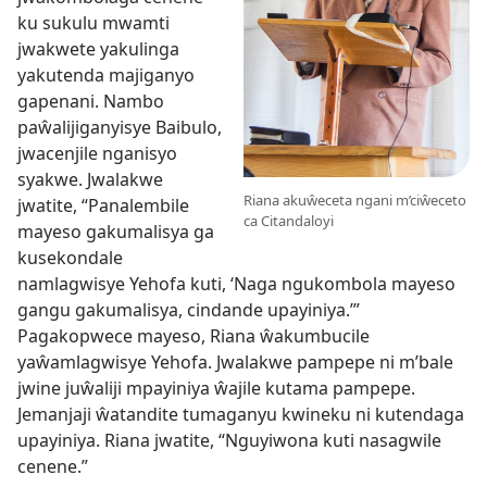
ku sukulu mwamti
jwakwete yakulinga
yakutenda majiganyo
gapenani. Nambo
paŵalijiganyisye Baibulo,
jwacenjile nganisyo
syakwe. Jwalakwe
Riana akuŵeceta ngani m’ciŵeceto
jwatite, “Panalembile
ca Citandaloyi
mayeso gakumalisya ga
kusekondale
namlagwisye Yehofa kuti, ‘Naga ngukombola mayeso
gangu gakumalisya, cindande upayiniya.’”
Pagakopwece mayeso, Riana ŵakumbucile
yaŵamlagwisye Yehofa. Jwalakwe pampepe ni m’bale
jwine juŵaliji mpayiniya ŵajile kutama pampepe.
Jemanjaji ŵatandite tumaganyu kwineku ni kutendaga
upayiniya. Riana jwatite, “Nguyiwona kuti nasagwile
cenene.”