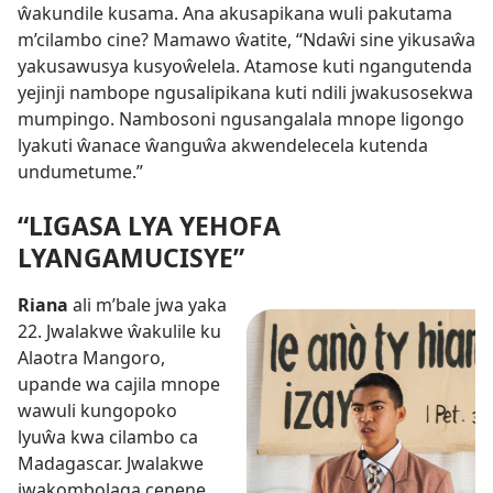
ŵakundile kusama. Ana akusapikana wuli pakutama
m’cilambo cine? Mamawo ŵatite, “Ndaŵi sine yikusaŵa
yakusawusya kusyoŵelela. Atamose kuti ngangutenda
yejinji nambope ngusalipikana kuti ndili jwakusosekwa
mumpingo. Nambosoni ngusangalala mnope ligongo
lyakuti ŵanace ŵanguŵa akwendelecela kutenda
undumetume.”
“LIGASA LYA YEHOFA
LYANGAMUCISYE”
Riana
ali m’bale jwa yaka
22. Jwalakwe ŵakulile ku
Alaotra Mangoro,
upande wa cajila mnope
wawuli kungopoko
lyuŵa kwa cilambo ca
Madagascar. Jwalakwe
jwakombolaga cenene