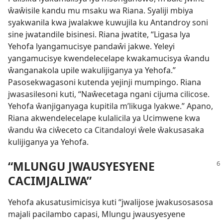
ŵaŵisile kandu mu msaku wa Riana. Syaliji mbiya
syakwanila kwa jwalakwe kuwujila ku Antandroy soni
sine jwatandile bisinesi. Riana jwatite, “Ligasa lya
Yehofa lyangamucisye pandaŵi jakwe. Yeleyi
yangamucisye kwendelecelape kwakamucisya ŵandu
ŵanganakola upile wakulijiganya ya Yehofa.”
Pasosekwagasoni kutenda yejinji mumpingo. Riana
jwasasilesoni kuti, “Naŵecetaga ngani cijuma cilicose.
Yehofa ŵanjiganyaga kupitila m’likuga lyakwe.” Apano,
Riana akwendelecelape kulalicila ya Ucimwene kwa
ŵandu ŵa ciŵeceto ca Citandaloyi ŵele ŵakusasaka
kulijiganya ya Yehofa.
“MLUNGU JWAUSYESYENE
CACIMJALIWA”
Yehofa akusatusimicisya kuti “jwalijose jwakusosasosa
majali pacilambo capasi, Mlungu jwausyesyene