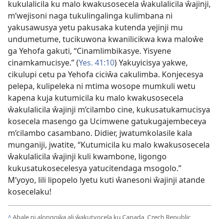
kukulalicila ku malo kwakusosecela ŵakulalicila ŵajinji,
m’wejisoni naga tukulingalinga kulimbana ni
yakusawusya yetu pakusaka kutenda yejinji mu
undumetume, tucikuwona kwanilicikwa kwa maloŵe
ga Yehofa gakuti, “Cinamlimbikasye. Yisyene
cinamkamucisye.” (
Yes. 41:10
) Yakuyicisya yakwe,
cikulupi cetu pa Yehofa ciciŵa cakulimba. Konjecesya
pelepa, kulipeleka ni mtima wosope mumkuli wetu
kapena kuja kutumicila ku malo kwakusosecela
ŵakulalicila ŵajinji m’cilambo cine, kukusatukamucisya
kosecela masengo ga Ucimwene gatukugajembeceya
m’cilambo casambano. Didier, jwatumkolasile kala
munganiji, jwatite, “Kutumicila ku malo kwakusosecela
ŵakulalicila ŵajinji kuli kwambone, ligongo
kukusatukosecelesya yatucitendaga msogolo.”
M’yoyo, lili lipopelo lyetu kuti ŵanesoni ŵajinji atande
kosecelaku!
^
Abale ni alongoŵa ali ŵakutyocela ku Canada, Czech Republic,