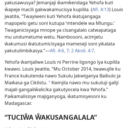
yakusawusya? Jemanjaji ŵamŵendaga Yehofa kuti
ŵapeje macili gakwakamucisya kupilila. (
Afi. 4:13
) Louis
jwatite, “Twayiweni kuti Yehofa ŵatujangaga
mapopelo getu soni kutupa ‘mtendele wa Mlungu.’
Twaganicisyaga mnope ya cisangalalo catwapataga
mu undumetume wetu. Nambosoni, acimjetu
ŵakumusi ŵatutumicisyaga mameseji soni yikalata
yakutulimbikasya.”—
Afi. 4:6, 7;
2 Akoli. 4:7
.
Yehofa ŵamjaliwe Louis ni Perrine ligongo lya kupilila
kwawo. Louis jwatite, “Mu October 2014, twawujile ku
France kukutenda nawo Sukulu Jakwiganya Baibulo ja
Maŵasa ga Ciklistu.
Kwinjila nawo mu sukuluji galiji
*
majali gangaliŵalicika gakutyocela kwa Yehofa.”
Paŵamalisisye majiganyoga, ŵatumisyesoni ku
Madagascar.
“TUCIŴA ŴAKUSANGALALA”