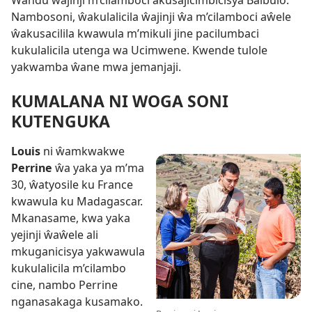
Nambosoni, ŵakulalicila ŵajinji ŵa m’cilamboci aŵele
ŵakusacilila kwawula m’mikuli jine pacilumbaci
kukulalicila utenga wa Ucimwene. Kwende tulole
yakwamba ŵane mwa jemanjaji.
KUMALANA NI WOGA SONI
KUTENGUKA
Louis
ni ŵamkwakwe
Perrine
ŵa yaka ya m’ma
30, ŵatyosile ku France
kwawula ku Madagascar.
Mkanasame, kwa yaka
yejinji ŵaŵele ali
mkuganicisya yakwawula
kukulalicila m’cilambo
cine, nambo Perrine
nganasakaga kusamako.