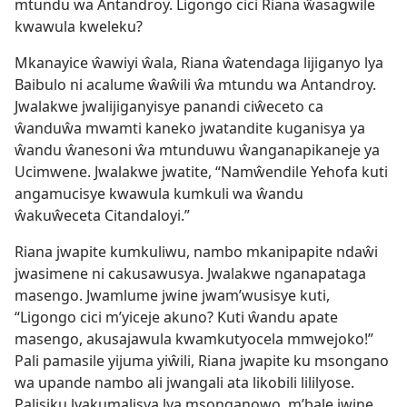
mtundu wa Antandroy. Ligongo cici Riana ŵasagwile
kwawula kweleku?
Mkanayice ŵawiyi ŵala, Riana ŵatendaga lijiganyo lya
Baibulo ni acalume ŵaŵili ŵa mtundu wa Antandroy.
Jwalakwe jwalijiganyisye panandi ciŵeceto ca
ŵanduŵa mwamti kaneko jwatandite kuganisya ya
ŵandu ŵanesoni ŵa mtunduwu ŵanganapikaneje ya
Ucimwene. Jwalakwe jwatite, “Namŵendile Yehofa kuti
angamucisye kwawula kumkuli wa ŵandu
ŵakuŵeceta Citandaloyi.”
Riana jwapite kumkuliwu, nambo mkanipapite ndaŵi
jwasimene ni cakusawusya. Jwalakwe nganapataga
masengo. Jwamlume jwine jwam’wusisye kuti,
“Ligongo cici m’yiceje akuno? Kuti ŵandu apate
masengo, akusajawula kwamkutyocela mmwejoko!”
Pali pamasile yijuma yiŵili, Riana jwapite ku msongano
wa upande nambo ali jwangali ata likobili lililyose.
Palisiku lyakumalisya lya msonganowo, m’bale jwine