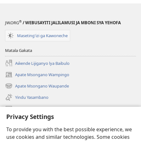
®
JW.ORG
/ WEBUSAYITI JALILAMUSI JA MBONI SYA YEHOFA
Maseting'izi ga Kawoneche
Matala Gakata
Aŵende Lijiganyo lya Baibulo
Apate Msongano Wampingo
(awugule
liwindo
Apate Msongano Waupande
(awugule
line)
liwindo
Yindu Yasambano
line)
Mafidiyo
Privacy Settings
Kuwungunya pa JW.ORG
To provide you with the best possible experience, we
Ngani Syakwayana ni Malamusi
use cookies and similar technologies. Some cookies