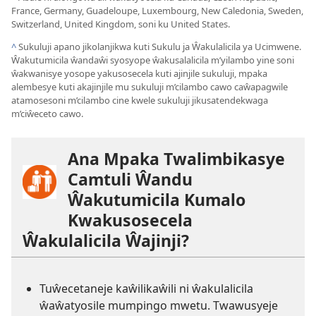
France, Germany, Guadeloupe, Luxembourg, New Caledonia, Sweden,
Switzerland, United Kingdom, soni ku United States.
^
Sukuluji apano jikolanjikwa kuti Sukulu ja Ŵakulalicila ya Ucimwene.
Ŵakutumicila ŵandaŵi syosyope ŵakusalalicila m’yilambo yine soni
ŵakwanisye yosope yakusosecela kuti ajinjile sukuluji, mpaka
alembesye kuti akajinjile mu sukuluji m’cilambo cawo caŵapagwile
atamosesoni m’cilambo cine kwele sukuluji jikusatendekwaga
m’ciŵeceto cawo.
Ana Mpaka Twalimbikasye
Camtuli Ŵandu
Ŵakutumicila Kumalo
Kwakusosecela
Ŵakulalicila Ŵajinji?
Tuŵecetaneje kaŵilikaŵili ni ŵakulalicila
ŵaŵatyosile mumpingo mwetu. Twawusyeje