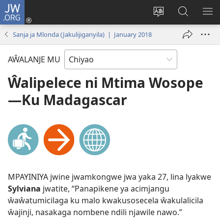
JW.ORG
Ajinjile
(awugule
Acenje
Kuwungu
AL
liwindo
ciŵeceto
pa
ME
Sanja ja Mlonda (Jakulijiganyila) | January 2018
line)
JW.ORG
AŴALANJE MU
Ŵalipelece ni Mtima Wosope
—Ku Madagascar
MPAYINIYA jwine jwamkongwe jwa yaka 27, lina lyakwe
Sylviana
jwatite, “Panapikene ya acimjangu
ŵaŵatumicilaga ku malo kwakusosecela ŵakulalicila
ŵajinji, nasakaga nombene ndili njawile nawo.”