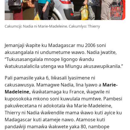
Cakumciji: Nadia ni Marie-Madeleine. Cakumlyo: Thierry
Jemanjaji ŵapite ku Madagascar mu 2006 soni
akusangalala ni undumetume wawo. Nadia jwatite,
“Tukusasangalala mnope ligongo ŵandu
ŵatukusalalicila utenga wa Mlungu akusawupikanila.”
Pali pamasile yaka 6, liŵasali lyasimene ni
cakusawusya. Mamagwe Nadia, lina lyawo a
Marie-
Madeleine,
ŵaŵatamaga ku France, ŵagwile ni
kuposokoka mkono soni kuwulala mumtwe. Pambesi
pakuŵecetana ni adokotala ŵa Marie-Madeleine,
Thierry ni Nadia ŵaŵendile mama ŵawo kuti ayice ku
Madagascar kuti atameje nawo. Atamose kuti
pandaŵiji mamaŵa ŵakwete yaka 80, nambope