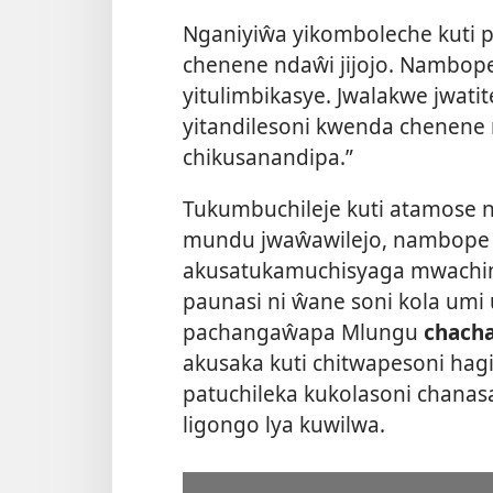
Nganiyiŵa yikomboleche kuti p
chenene ndaŵi jijojo. Nambo
yitulimbikasye. Jwalakwe jwati
yitandilesoni kwenda chenen
chikusanandipa.”
Tukumbuchileje kuti atamose 
mundu jwaŵawilejo, nambope 
akusatukamuchisyaga mwachin
paunasi ni ŵane soni kola umi
pachangaŵapa Mlungu
chach
akusaka kuti chitwapesoni hag
patuchileka kukolasoni chanas
ligongo lya kuwilwa.