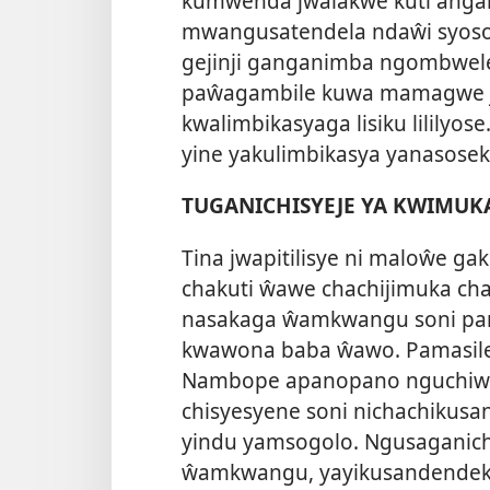
kumŵenda jwalakwe kuti angam
mwangusatendela ndaŵi syoso
gejinji ganganimba ngombwele 
paŵagambile kuwa mamagwe jw
kwalimbikasyaga lisiku lililyo
yine yakulimbikasya yanasosek
TUGANICHISYEJE YA KWIMU
Tina jwapitilisye ni maloŵe ga
chakuti ŵawe chachijimuka
cha
nasakaga ŵamkwangu soni pan
kwawona baba ŵawo. Pamasile
Nambope apanopano nguchiwon
chisyesyene soni nichachikus
yindu yamsogolo. Ngusaganic
ŵamkwangu, yayikusandendeka