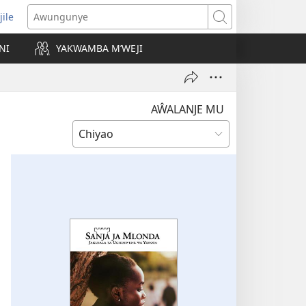
jile
wugule
Awungunye
windo
NI
YAKWAMBA M’WEJI
e)
AŴALANJE MU