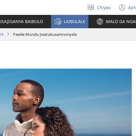
Chiyao
Ajin
Asagule
(a
ciŵeceto
li
USAJIGANYA BAIBULO
LAIBULALE
MALO GA NGA
lin
19
Pawile Mundu Jwatukusamnonyela