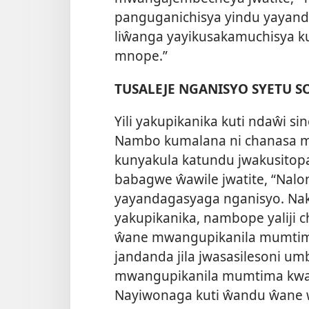
panguganichisya yindu yayande
liŵanga yayikusakamuchisya ku
mnope.”
TUSALEJE NGANISYO SYETU 
Yili yakupikanika kuti ndaŵi s
Nambo kumalana ni chanasa 
kunyakula katundu jwakusitopa
babagwe ŵawile jwatite, “Nal
yayandagasyaga nganisyo. Naka
yakupikanika, nambope yaliji 
ŵane mwangupikanila mumtima.
jandanda jila jwasasilesoni um
mwangupikanila mumtima kwal
Nayiwonaga kuti ŵandu ŵane 