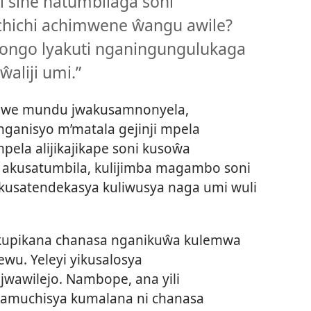
sine natumbilaga soni
 chichi achimwene ŵangu awile?
ongo lyakuti nganingungulukaga
aliji umi.”
lwe mundu jwakusamnonyela,
nganisyo m’matala gejinji mpela
pela alijikajikape soni kusoŵa
 akusatumbila, kulijimba magambo soni
ikusatendekasya kuliwusya naga umi wuli
 kupikana chanasa nganikuŵa kulemwa
ewu. Yeleyi yikusalosya
awilejo. Nambope, ana yili
kamuchisya kumalana ni chanasa