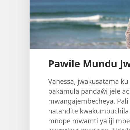
Pawile Mundu J
Vanessa, jwakusatama ku A
pakamula pandaŵi jele a
mwangajembecheya. Pali p
natandite kwakumbuchil
mnope mwamti yaliji mpela