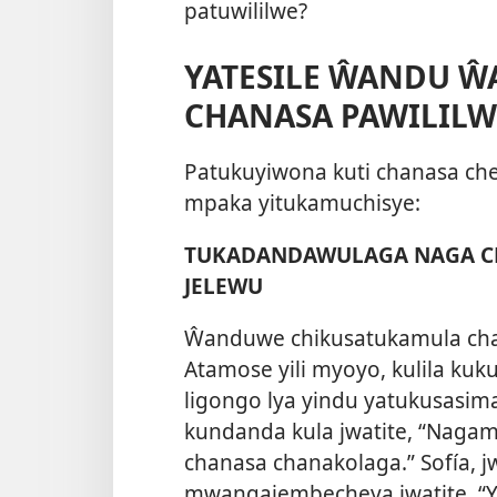
patuwililwe?
YATESILE ŴANDU Ŵ
CHANASA PAWILILW
Patukuyiwona kuti chanasa che
mpaka yitukamuchisye:
TUKADANDAWULAGA NAGA CH
JELEWU
Ŵanduwe chikusatukamula ch
Atamose yili myoyo, kulila ku
ligongo lya yindu yatukusasim
kundanda kula jwatite, “Nagam
chanasa chanakolaga.” Sofía, 
mwangajembecheya jwatite, “