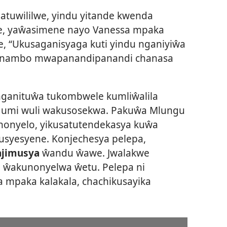
atuwililwe, yindu yitande kwenda
pe, yaŵasimene nayo Vanessa mpaka
te, “Ukusaganisyaga kuti yindu nganiyiŵa
e nambo mwapanandipanandi chanasa
nganituŵa tukombwele kumliŵalila
umi wuli wakusosekwa. Pakuŵa Mlungu
onyelo, yikusatutendekasya kuŵa
 usyesyene. Konjechesya pelepa,
ajimusya
ŵandu ŵawe. Jwalakwe
i ŵakunonyelwa ŵetu. Pelepa ni
a mpaka kalakala, chachikusayika