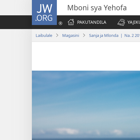
JW.ORG
Mboni sya Yehofa
PAKUTANDILA
YAJIK
Laibulale
Magasini
Sanja ja Mlonda | Na. 2 20