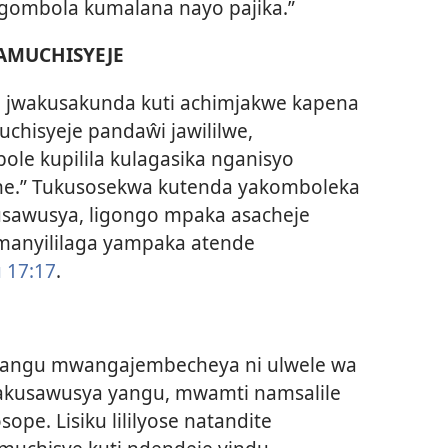
gombola kumalana nayo pajika.”
AMUCHISYEJE
u jwakusakunda kuti achimjakwe kapena
hisyeje pandaŵi jawililwe,
le kupilila kulagasika nganisyo
e.” Tukusosekwa kutenda yakomboleka
tusawusya, ligongo mpaka asacheje
anyililaga yampaka atende
 17:17
.
kwangu mwangajembecheya ni ulwele wa
yakusawusya yangu, mwamti namsalile
e. Lisiku lililyose natandite