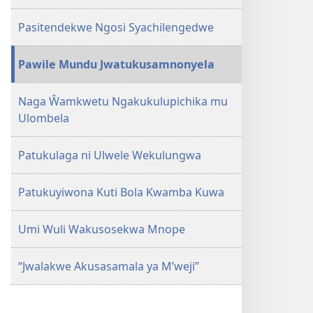
Umi
Pasitendekwe Ngosi Syachilengedwe
Wuli
Wakusosekwa?
Pawile Mundu Jwatukusamnonyela
Naga Ŵamkwetu Ngakukulupichika mu
Ulombela
Patukulaga ni Ulwele Wekulungwa
Patukuyiwona Kuti Bola Kwamba Kuwa
Umi Wuli Wakusosekwa Mnope
“Jwalakwe Akusasamala ya M’weji”