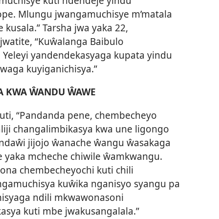
uchisye kuti ndendeje yindu
pe. Mlungu jwangamuchisye m’matala
kusala.” Tarsha jwa yaka 22,
atite, “Kuŵalanga Baibulo
se. Yeleyi yandendekasyaga kupata yindu
waga kuyiganichisya.”
KA KWA ŴANDU ŴAWE
kuti, “Pandanda pene,
chembecheyo
liji changalimbikasya kwa une ligongo
daŵi jijojo ŵanache ŵangu ŵasakaga
 yaka mcheche chiwile ŵamkwangu.
a chembecheyochi kuti chili
angamuchisya kuŵika nganisyo syangu pa
hisyaga ndili mkwawonasoni
sya kuti mbe jwakusangalala.”