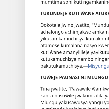
mumtima soni kuti ngamkanin
TUKUNDEJE KUTI ŴANE ATUK
Dokotala jwine jwatite, “Mund
achalongo achimjakwe amkamuc
yikusamkamuchisya kuti akombo
atamose kumalana nasyo kwen
kuti ŵane amanyilileje yayiku
kutukamuchisya nambo ningam
pakutukamuchisya.—
Misyungu
TUŴEJE PAUNASI NI MLUNGU
Tina jwatite, “Paŵawile ŵam
kansa nasoŵile jwakumsalila 
Mlungu yakusawusya yangu yosop