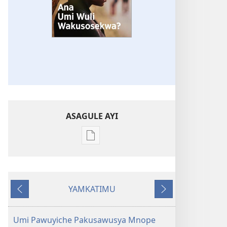
ASAGULE AYI
Asagule
katende
ka
dawonilodi
YAMKATIMU
SANJA
Awujile
Jakuyichisya
JA
MLONDA
Umi Pawuyiche Pakusawusya Mnope
Ana