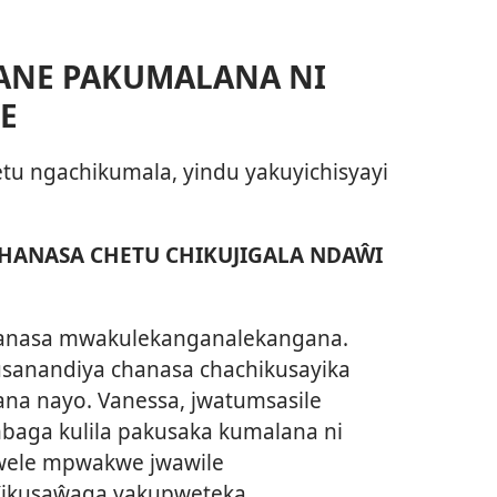
ANE PAKUMALANA NI
E
tu ngachikumala, yindu yakuyichisyayi
ANASA CHETU CHIKUJIGALA NDAŴI
anasa mwakulekanganalekangana.
kusanandiya chanasa chachikusayika
ana nayo. Vanessa, jwatumsasile
baga kulila pakusaka kumalana ni
jwele mpwakwe jwawile
Yikusaŵaga yakupweteka