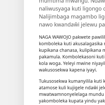
mumtima mwangu. Ndaŵi 
naliwusyaga kuti ligongo
Nalijimbaga magambo lig
nawo kwandaŵi jelewu paŵ
NAGA WAWOJO pakwete pawili
komboleka kuti akusalagasika 
kupikana chanasa, kulipikana m
pakamula. Kombolekasoni kuti
kola woga. Yeleyi mwine niyay
wakusosekwa kapena iyayi.
Tukusosekwa kumanyilila kuti
atamose kuli kujigele ndaŵi jel
mwatwamnonyelelaga mundu jw
yakomboleka kupata yindu ya