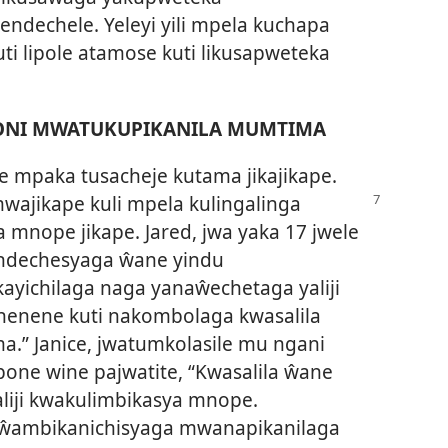
ndechele. Yeleyi yili mpela kuchapa
ti lipole atamose kuti likusapweteka
SONI MWATUKUPIKANILA MUMTIMA
ine mpaka tusacheje kutama jikajikape.
mwajikape
kuli mpela kulingalinga
 mnope jikape. Jared, jwa yaka 17 jwele
ondechesyaga ŵane yindu
yichilaga naga yanaŵechetaga yaliji
chenene kuti nakombolaga kwasalila
” Janice, jwatumkolasile mu ngani
bone wine pajwatite, “Kwasalila ŵane
iji kwakulimbikasya mnope.
ŵambikanichisyaga mwanapikanilaga