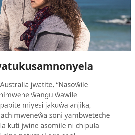
watukusamnonyela
ustralia jwatite, “Nasoŵile
chimwene ŵangu ŵawile
apite miyesi jakuŵalanjika,
a achimweneŵa soni yambweteche
 kuti jwine asomile ni chipula