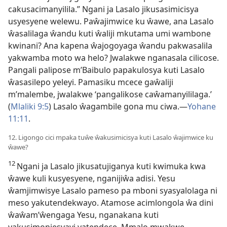
cakusacimanyilila.” Ngani ja Lasalo jikusasimicisya
usyesyene welewu. Paŵajimwice ku ŵawe, ana Lasalo
ŵasalilaga ŵandu kuti ŵaliji mkutama umi wambone
kwinani? Ana kapena ŵajogoyaga ŵandu pakwasalila
yakwamba moto wa helo? Jwalakwe nganasala cilicose.
Pangali palipose m’Baibulo papakulosya kuti Lasalo
ŵasasilepo yeleyi. Pamasiku mcece gaŵaliji
m’malembe, jwalakwe ‘pangalikose caŵamanyililaga.’
(
Mlaliki 9:5
) Lasalo ŵagambile gona mu ciwa.
—
Yohane
11:11
.
12. Ligongo cici mpaka tuŵe ŵakusimicisya kuti Lasalo ŵajimwice ku
ŵawe?
12
Ngani ja Lasalo jikusatujiganya kuti kwimuka kwa
ŵawe kuli kusyesyene, nganijiŵa adisi. Yesu
ŵamjimwisye Lasalo
pameso pa mboni syasyalolaga ni
meso yakutendekwayo. Atamose acimlongola ŵa dini
ŵaŵam’ŵengaga Yesu, nganakana kuti