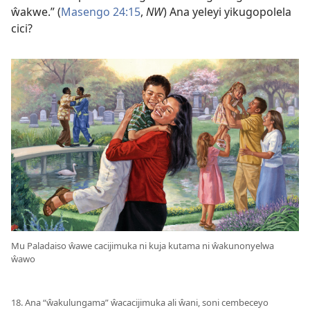
ŵakwe.” (
Masengo 24:15
,
NW
) Ana yeleyi yikugopolela
cici?
Mu Paladaiso ŵawe cacijimuka ni kuja kutama ni ŵakunonyelwa
ŵawo
18. Ana “ŵakulungama” ŵacacijimuka ali ŵani, soni cembeceyo