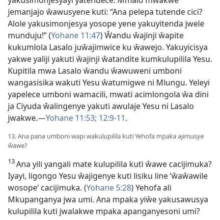
yakusimonjesyayi yatendece. Mmalo mwakwe
jemanjajo ŵawusyene kuti: “Ana pelepa tutende cici?
Alole yakusimonjesya yosope yene yakuyitenda jwele
munduju!” (
Yohane 11:47
) Ŵandu ŵajinji ŵapite
kukumlola Lasalo juŵajimwice ku ŵawejo. Yakuyicisya
yakwe yaliji yakuti ŵajinji ŵatandite kumkulupilila Yesu.
Kupitila mwa Lasalo ŵandu ŵawuweni umboni
wangasisika wakuti Yesu ŵatumigwe ni Mlungu. Yeleyi
yapelece umboni wamacili, mwati acimlongola ŵa dini
ja Ciyuda ŵalingenye yakuti awulaje Yesu ni Lasalo
jwakwe.
—
Yohane 11:53;
12:9-11
.
13. Ana pana umboni wapi wakulupilila kuti Yehofa mpaka ajimusye
ŵawe?
13
Ana yili yangali mate kulupilila kuti ŵawe cacijimuka?
Iyayi, ligongo Yesu ŵajigenye kuti lisiku line ‘ŵaŵawile
wosope’ cacijimuka. (
Yohane 5:28
) Yehofa ali
Mkupanganya jwa umi. Ana mpaka yiŵe yakusawusya
kulupilila kuti jwalakwe mpaka apanganyesoni umi?