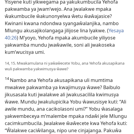
Yisyene kuti yikwegama pa yakukumbucila Yehofa
pakwamba ya jwam’wejo. Ana jwalakwe mpaka
ŵakumbucile ŵakunonyelwa ŵetu ŵaŵajasice?
Kwinani kwana ndondwa syangaŵalanjika, nambo
Mlungu akusajikolangaga jilijose lina lyakwe. (
Yesaya
40:26
) M’yoyo, Yehofa mpaka akumbucile yiliyose
yakwamba mundu jwaŵawile, soni ali jwakoseka
kum’wucisya umi.
14, 15. Mwakamulana ni yaŵaŵecete Yobu, ana Yehofa akusapikana
wuli pakwamba yakwimusya ŵawe?
14
Nambo ana Yehofa akusapikana uli mumtima
mwakwe pakwamba ya kwajimusya ŵawe? Baibulo
jikusasala kuti jwalakwe ali jwakusacilila kwimusya
ŵawe. Mundu jwakulupicika Yobu ŵawusisye kuti: “Ali
awile mundu, ana cacikolasoni umi?” Yobu ŵasalaga
yakwembeceya m’malembe mpaka ndaŵi jele Mlungu
cacimkumbucila. Jwalakwe ŵaŵecete kwa Yehofa kuti:
“Ŵalakwe caciŵilanga, nipo une cinjajanga. Pakuŵa