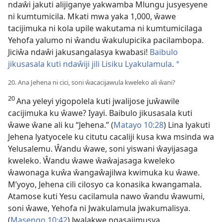
ndaŵi jakuti alijiganye yakwamba Mlungu jusyesyene
ni kumtumicila. Mkati mwa yaka 1,000, ŵawe
tacijimuka ni kola upile wakutama ni kumtumicilaga
Yehofa yalumo ni ŵandu ŵakulupicika pacilambopa.
Jiciŵa ndaŵi jakusangalasya kwabasi!
Baibulo
jikusasala kuti ndaŵiji jili Lisiku Lyakulamula
.
*
20. Ana Jehena ni cici, soni ŵacacijawula kweleko ali ŵani?
20
Ana yeleyi yigopolela kuti jwalijose juŵawile
cacijimuka ku ŵawe? Iyayi. Baibulo jikusasala kuti
ŵawe ŵane ali ku “Jehena.” (
Matayo 10:28
) Lina lyakuti
Jehena lyatyocele ku citutu cacaliji kusa kwa msinda wa
Yelusalemu. Ŵandu ŵawe, soni yiswani ŵayijasaga
kweleko. Ŵandu ŵawe ŵaŵajasaga kweleko
ŵawonaga kuŵa ŵangaŵajilwa kwimuka ku ŵawe.
M’yoyo, Jehena cili cilosyo ca konasika kwangamala.
Atamose kuti Yesu cacilamula nawo ŵandu ŵawumi,
soni ŵawe, Yehofa ni Jwakulamula jwakumalisya.
(
Masengo 10:42
) Jwalakwe ngasajimusya