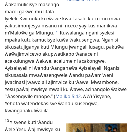
ŵakamulicisye masengo
macili gakwe mu
litala
lyeleli. Kwimuka ku ŵawe kwa Lasalo kuli cimo mwa
yakusimonjesya msanu ni mcece yayikusimanikwa
m’Maloŵe ga Mlungu.
Kuŵalanga ngani syelesi
*
mpaka kutukamucisye kuŵa ŵakusengwa. Nganisi
sikusatujiganya kuti Mlungu jwangali lusagu, pakuŵa
ŵaŵajimwicewo akupwatikapo ŵanace ni
acakulungwa ŵakwe, acalume ni acakongwe,
Ayisalayeli ni ŵandu ŵanganaŵa Ayisalayeli. Nganisi
sikusasala mwaŵasengwele ŵandu paŵam’weni
jwacinasi jwawo ali ajimwice ku ŵawe. Mwambone,
Yesu paŵajimwisye mwali ku ŵawe, acinangolo ŵakwe
“ŵasengwile mnope.” (
Maliko 5:42
,
NW
) Yisyene,
Yehofa ŵatendekasisye ŵandu kusengwa,
kwanganakuliŵalila.
10
Yisyene kuti ŵandu
ŵele Yesu ŵajimwisye ku