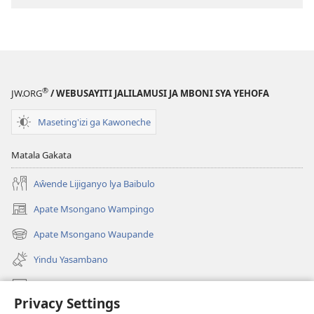
Jikusajiganya
Cici
Kusyesyene?
®
JW.ORG
/ WEBUSAYITI JALILAMUSI JA MBONI SYA YEHOFA
Maseting'izi ga Kawoneche
Matala Gakata
Aŵende Lijiganyo lya Baibulo
Apate Msongano Wampingo
(awugule
liwindo
Apate Msongano Waupande
(awugule
line)
liwindo
Yindu Yasambano
line)
Mafidiyo
Privacy Settings
Kuwungunya pa JW.ORG