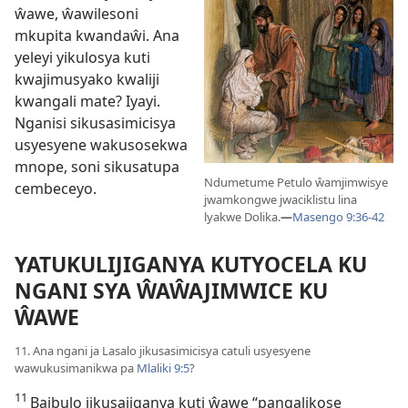
ŵawe, ŵawilesoni
mkupita kwandaŵi. Ana
yeleyi yikulosya kuti
kwajimusyako kwaliji
kwangali mate? Iyayi.
Nganisi sikusasimicisya
usyesyene wakusosekwa
mnope, soni sikusatupa
Ndumetume Petulo ŵamjimwisye
cembeceyo.
jwamkongwe jwaciklistu lina
lyakwe Dolika.
—
Masengo 9:36-42
YATUKULIJIGANYA KUTYOCELA KU
NGANI SYA ŴAŴAJIMWICE KU
ŴAWE
11. Ana ngani ja Lasalo jikusasimicisya catuli usyesyene
wawukusimanikwa pa
Mlaliki 9:5
?
11
Baibulo jikusajiganya kuti ŵawe “pangalikose