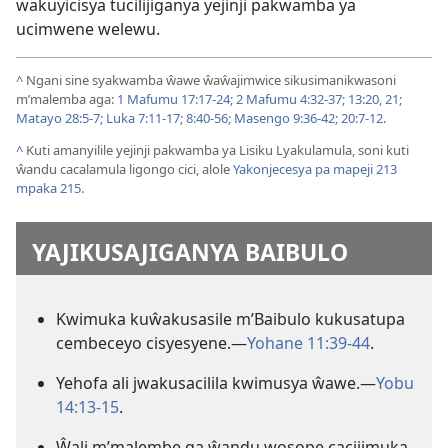
wakuyicisya tucilijiganya yejinji pakwamba ya
ucimwene welewu.
^
Ngani sine syakwamba ŵawe ŵaŵajimwice sikusimanikwasoni
m’malemba aga:
1 Mafumu 17:17-24;
2 Mafumu 4:32-37;
13:20, 21;
Matayo 28:5-7;
Luka 7:11-17;
8:40-56;
Masengo 9:36-42;
20:7-12
.
^
Kuti amanyilile yejinji pakwamba ya Lisiku Lyakulamula, soni kuti
ŵandu cacalamula ligongo cici, alole
Yakonjecesya pa mapeji 213
mpaka 215
.
YAJIKUSAJIGANYA BAIBULO
Kwimuka kuŵakusasile m’Baibulo kukusatupa
cembeceyo cisyesyene.
—
Yohane 11:39-44
.
Yehofa ali jwakusacilila kwimusya ŵawe.
—
Yobu
14:13-15
.
Ŵali m’malembe ga ŵandu wosope cacijimuka.