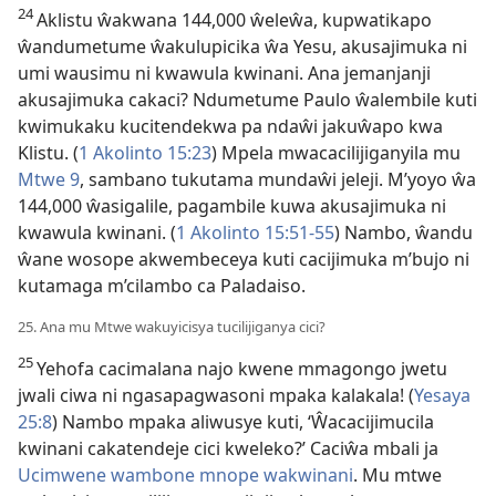
24
Aklistu ŵakwana 144,000 ŵeleŵa, kupwatikapo
ŵandumetume ŵakulupicika ŵa Yesu, akusajimuka ni
umi wausimu ni kwawula kwinani. Ana jemanjanji
akusajimuka cakaci? Ndumetume Paulo ŵalembile kuti
kwimukaku kucitendekwa pa ndaŵi jakuŵapo kwa
Klistu. (
1 Akolinto 15:23
) Mpela mwacacilijiganyila mu
Mtwe 9
, sambano tukutama mundaŵi jeleji. M’yoyo ŵa
144,000 ŵasigalile, pagambile kuwa akusajimuka ni
kwawula kwinani. (
1 Akolinto 15:51-55
) Nambo, ŵandu
ŵane wosope akwembeceya kuti cacijimuka m’bujo ni
kutamaga m’cilambo ca Paladaiso.
25. Ana mu Mtwe wakuyicisya tucilijiganya cici?
25
Yehofa cacimalana najo kwene mmagongo jwetu
jwali ciwa ni ngasapagwasoni mpaka kalakala! (
Yesaya
25:8
) Nambo mpaka aliwusye kuti, ‘Ŵacacijimucila
kwinani cakatendeje cici kweleko?’ Caciŵa mbali ja
Ucimwene wambone mnope wakwinani
. Mu mtwe