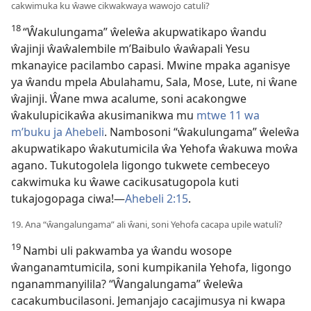
cakwimuka ku ŵawe cikwakwaya wawojo catuli?
18
“Ŵakulungama” ŵeleŵa akupwatikapo ŵandu
ŵajinji ŵaŵalembile m’Baibulo ŵaŵapali Yesu
mkanayice pacilambo capasi. Mwine mpaka aganisye
ya ŵandu mpela Abulahamu, Sala, Mose, Lute, ni ŵane
ŵajinji. Ŵane mwa acalume, soni acakongwe
ŵakulupicikaŵa akusimanikwa mu
mtwe 11 wa
m’buku ja Ahebeli
. Nambosoni “ŵakulungama” ŵeleŵa
akupwatikapo ŵakutumicila ŵa Yehofa ŵakuwa moŵa
agano.
Tukutogolela ligongo tukwete cembeceyo
cakwimuka ku ŵawe cacikusatugopola kuti
tukajogopaga ciwa!
—
Ahebeli 2:15
.
19. Ana “ŵangalungama” ali ŵani, soni Yehofa cacapa upile watuli?
19
Nambi uli pakwamba ya ŵandu wosope
ŵanganamtumicila, soni kumpikanila Yehofa, ligongo
nganammanyilila? “Ŵangalungama” ŵeleŵa
cacakumbucilasoni. Jemanjajo cacajimusya ni kwapa