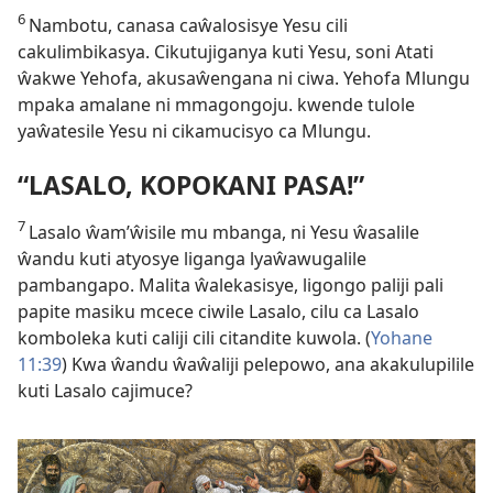
6
Nambotu, canasa caŵalosisye Yesu cili
cakulimbikasya. Cikutujiganya kuti Yesu, soni Atati
ŵakwe Yehofa, akusaŵengana ni ciwa. Yehofa Mlungu
mpaka amalane ni mmagongoju. kwende tulole
yaŵatesile Yesu ni cikamucisyo ca Mlungu.
“LASALO, KOPOKANI PASA!”
7
Lasalo ŵam’ŵisile mu mbanga, ni Yesu ŵasalile
ŵandu kuti atyosye liganga lyaŵawugalile
pambangapo. Malita ŵalekasisye, ligongo paliji pali
papite masiku mcece ciwile Lasalo, cilu ca Lasalo
komboleka kuti caliji cili citandite kuwola. (
Yohane
11:39
) Kwa ŵandu ŵaŵaliji pelepowo, ana akakulupilile
kuti Lasalo cajimuce?