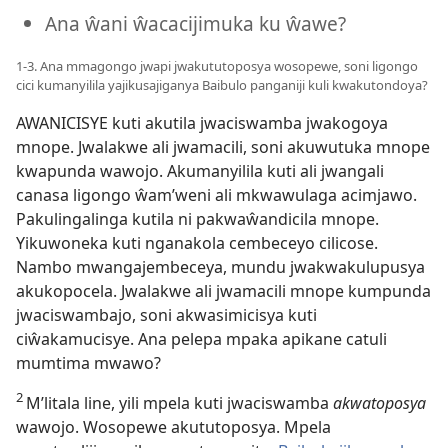
Ana ŵani ŵacacijimuka ku ŵawe?
1-3. Ana mmagongo jwapi jwakututoposya wosopewe, soni ligongo
cici kumanyilila yajikusajiganya Baibulo panganiji kuli kwakutondoya?
AWANICISYE kuti akutila jwaciswamba jwakogoya
mnope. Jwalakwe ali jwamacili, soni akuwutuka mnope
kwapunda wawojo. Akumanyilila kuti ali jwangali
canasa ligongo ŵam’weni ali mkwawulaga acimjawo.
Pakulingalinga kutila ni pakwaŵandicila mnope.
Yikuwoneka kuti nganakola cembeceyo cilicose.
Nambo mwangajembeceya, mundu jwakwakulupusya
akukopocela. Jwalakwe ali jwamacili mnope kumpunda
jwaciswambajo, soni akwasimicisya kuti
ciŵakamucisye. Ana pelepa mpaka apikane catuli
mumtima mwawo?
2
M’litala line, yili mpela kuti jwaciswamba
akwatoposya
wawojo. Wosopewe akututoposya. Mpela