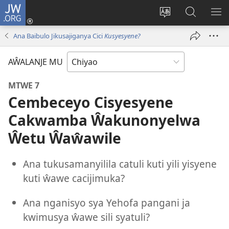
JW.ORG
Ajinjile
(awugule
Acenje
Kuwungu
AL
liwindo
ciŵeceto
pa
ME
Ana Baibulo Jikusajiganya Cici
Kusyesyene?
line)
JW.ORG
AŴALANJE MU
MTWE 7
Cembeceyo Cisyesyene
Cakwamba Ŵakunonyelwa
Ŵetu Ŵaŵawile
Ana tukusamanyilila catuli kuti yili yisyene
kuti ŵawe cacijimuka?
Ana nganisyo sya Yehofa pangani ja
kwimusya ŵawe sili syatuli?