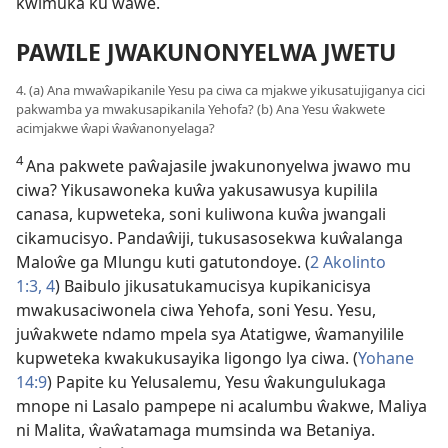
kwimuka ku ŵawe.
PAWILE JWAKUNONYELWA JWETU
4. (a) Ana mwaŵapikanile Yesu pa ciwa ca mjakwe yikusatujiganya cici
pakwamba ya mwakusapikanila Yehofa? (b) Ana Yesu ŵakwete
acimjakwe ŵapi ŵaŵanonyelaga?
4
Ana pakwete paŵajasile jwakunonyelwa jwawo mu
ciwa? Yikusawoneka kuŵa yakusawusya kupilila
canasa, kupweteka, soni kuliwona kuŵa jwangali
cikamucisyo. Pandaŵiji, tukusasosekwa kuŵalanga
Maloŵe ga Mlungu kuti gatutondoye. (
2 Akolinto
1:3, 4
) Baibulo jikusatukamucisya kupikanicisya
mwakusaciwonela ciwa Yehofa, soni Yesu. Yesu,
juŵakwete ndamo mpela sya Atatigwe, ŵamanyilile
kupweteka kwakukusayika ligongo lya ciwa. (
Yohane
14:9
) Papite ku Yelusalemu, Yesu ŵakungulukaga
mnope ni Lasalo pampepe ni acalumbu ŵakwe, Maliya
ni Malita, ŵaŵatamaga mumsinda wa Betaniya.