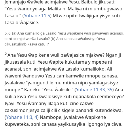
Jemanjajo ŵaŵele acimjakwe Yesu. Baibulo jikusati:
“Yesu ŵanonyelaga Malita ni Maliya ni mlumbugwawo
Lasalo.” (
Yohane 11:5
) Mtwe upite twalijiganyisye kuti
Lasalo ŵajasice.
5, 6. (a) Ana kumalilo ga Lasalo, Yesu ŵapikene wuli paŵaweni acanasi,
soni acimjakwe ŵa Lasalo? (b) Ana canasa caŵalosisye Yesu
cikusatulimbikasya catuli?
5
Ana Yesu ŵapikene wuli paŵajasice mjakwe? Nganiji
jikusasala kuti, Yesu ŵapite kukutama yimpepe ni
acanasi, soni acimjakwe ŵa Lasalo kumaliloko. Ali
ŵaweni ŵanduwo Yesu camkamwile mnope canasa.
Jwalakwe “yamgundile mu mtima nipo yamlagasisye
mnope.” Kaneko “Yesu ŵalisile.” (
Yohane 11:33,
35
) Ana
kulila kwa Yesu kwalosisye kuti nganakola
cembeceyo?
Iyayi. Yesu ŵamanyililaga kuti cine cakwe
cakusimonjesya caliji cili cisigele panandi kutendekwa.
(
Yohane 11:3, 4
) Nambope, jwalakwe ŵapikene
kupweteka, soni canasa yayikusayika ligongo lya ciwa.