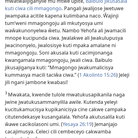
mwatwalijiganyile mu mtwe upite,
Baibulo jikusasala
kuti ciwa cili mmagongo
. Pangali jwalijose jwetuwe
jwampaka acitile kapena kulimbana naco. Ŵajinji
tum’weni mmagongoju ali mkutyosya umi
waŵakunonyelwa ŵetu. Nambo Yehofa ali jwamacili
mnope kucipunda ciwa. Jwalakwe ali Jwakulupusya
jwacinonyelo, jwalosisye kuti mpaka amalane ni
mmagongoju. Soni akusala kuti cacimjonanga
kwangamala mmagongoju, jwali ciwa.
Baibulo
jikusajiganya kuti: “Mmagongo jwakumalicisya
kummasya macili taciŵa ciwa.” (
1 Akolinto 15:26
) Jeleji
jili ngani jambone kwabasi!
3
Mwakata, kwende tulole mwatukusapikanila naga
jwine jwatukusammanyilila awile. Kutenda yeleyi
kucitukamucisya kupikanicisya cine cakwe campaka
citutendekasye kusangalala. Yehofa akutusalila kuti
ŵawe cacikolasoni umi. (
Yesaya 26:19
) Jemanjajo
cacajimusya. Celeci cili cembeceyo cakwamba