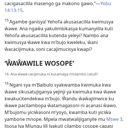
cacigasacilila masengo ga makono gawo.”
—
Yobu
14:13-15
.
15
Agambe ganisya! Yehofa akusasacilila kwimusya
ŵawe. Ana ngaŵa yakulimbikasya kumanyilila kuti
Yehofa akusasacilila
kutenda yeleyi? Nambo ana
kwimusya ŵawe kwa m’bujo kweleku, ŵani
ŵacacijimuka, soni cacajimucisya kwapi?
‘ŴAŴAWILE WOSOPE’
16. Ana ŵawe cacijimuka ni kutamaga m’cilambo catuli?
16
Ngani sya m’Baibulo syakwamba kwimuka kwa
ŵawe sikusatujiganya yejinji ya kwimuka kwa ŵawe
kwakucitendekwa m’bujo. Ŵandu ŵaŵajimwice ku
ŵawe pacilambopa ŵatamagasoni ni acanasi ŵawo.
M’bujomu yiciŵasoni m’yoyo, kwamba kuti yiciŵa
yambone mnope. Mpela mwatwalijiganyile mu
Mtwe 3
,
lisosa lya Mlungu lili lyakuti cilambo cosope capasi