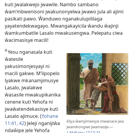
kuti jwalakwejo jwawile. Nambo sambano
ŵam’mbwenisoni jwakunonyelwa jwawo jula ali ajimi
pasikati pawo. Ŵanduwo nganakulupililaga
yayatendekwagayo. Mwangakayicila ŵandu ŵajinji
ŵamkumbatile Lasalo mwakusengwa. Pelepatu ciwa
ŵacimasisye macili!
9
Yesu nganasala kuti
ŵatesile
yakusimonjesyayi ni
macili gakwe. M’lipopelo
lyakwe mkanamjimusye
Lasalo, jwalakwe
ŵasasile mwakupikanika
cenene kuti Yehofa ni
jwaŵatendekasisye kuti
Lasalo ajimuce. (
Yohane
Eliya ŵamjimwisye mwanace jwa
11:41, 42
) Jeleji nganijiŵa
jwamkongwe jwamasije.
—
ndaŵipe jele Yehofa
1 Mafumu 17:17-24