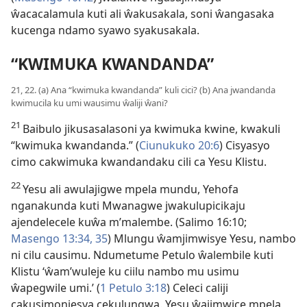
ŵacacalamula kuti ali ŵakusakala, soni ŵangasaka
kucenga ndamo syawo syakusakala.
“KWIMUKA KWANDANDA”
21, 22. (a) Ana “kwimuka kwandanda” kuli cici? (b) Ana jwandanda
kwimucila ku umi wausimu ŵaliji ŵani?
21
Baibulo jikusasalasoni ya kwimuka kwine, kwakuli
“kwimuka kwandanda.” (
Ciunukuko 20:6
) Cisyasyo
cimo cakwimuka kwandandaku cili ca Yesu Klistu.
22
Yesu ali awulajigwe mpela mundu, Yehofa
nganakunda kuti Mwanagwe jwakulupicikaju
ajendelecele kuŵa
m’malembe. (Salimo 16:10;
Masengo 13:34, 35
) Mlungu ŵamjimwisye Yesu, nambo
ni cilu causimu. Ndumetume Petulo ŵalembile kuti
Klistu ‘ŵam’wuleje ku ciilu nambo mu usimu
ŵapegwile umi.’ (
1 Petulo 3:18
) Celeci caliji
cakusimonjesya cekulungwa. Yesu ŵajimwice mpela