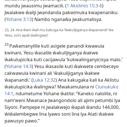
mundu jwausimu jwamacili. (
1 Akolinto 15:3-6
)
Jwalakwe ŵaliji jwandanda pakwimuka kwapenaniku.
(
Yohane 3:13
) Nambo nganaŵa jwakumalisya.
23, 24. Ana ŵani ŵali mu kakuga ka ‘ŵakulijiganya ŵapanandi’ ŵa
Yesu, soni apali ŵalingwa?
23
Paŵamanyilile kuti asigele panandi kwawula
kwinani, Yesu ŵasalile ŵakulijiganya ŵakwe
ŵakulupicika kuti cacijawula ‘kukwalinganyicisya malo.’
(
Yohane 14:3
) Yesu ŵasasile kuti ŵakwete cembeceyo
cakwawula kwinani ali ‘ŵakulijiganya ŵakwe
ŵapanandi.’ (
Luka 12:32
) Ana kakugaka kali ka Aklistu
ŵakulupicika ŵalingwa? Mwakamulana ni
Ciunukuko
14:1
, ndumetume Yohane ŵatite: “Kaneko nalolite, ni
nam’weni Mwanace Jwangondolo ali ajimi petumbi lya
Siyoni. Pampepe ni jwalakwejo ŵapali ŵandu 144,000,
ŵiŵalembegwe lina lyawo soni lina lya Atati ŵakwe
pawusyo pawo.”