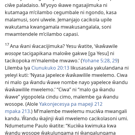
ciŵe paladaiso. M’yoyo ŵawe ngasajimuka ni
kutamaga m’cilambo cegumbale ni ngondo, kasa
malamusi, soni ulwele. Jemanjajo cacikola upile
wakutama kwangamala mwakusangalala, soni
mwamtendele m’cilambo capasi.
17
Ana ŵani ŵacacijimuka? Yesu ŵatite, ‘ŵaŵawile
wosope
tacigapikana maloŵe gakwe [ga Yesu] ni
tacikopoka m’malembe mwawo.’ (
Yohane 5:28, 29
)
Lilemba lya
Ciunukuko 20:13
likusasala yakulandana ni
yeleyi kuti: ‘Nyasa japelece ŵaŵawilile mwelemo. Ciwa
ni malo ga ŵandu ŵawe nombe nayo yapelece ŵandu
ŵaŵawilile mwelemo.’ “Ciwa” ni “malo ga ŵandu
ŵawe” yigopolela cindu cimo, malembe ga ŵandu
wosope. (Alole
Yakonjecesya pa mapeji 212
mpaka 213.
) M’malembe mwelemu muciŵa mwangali
kandu. Ŵandu ŵajinji ŵali mwelemo cacikolasoni umi.
Ndumetume Paulo ŵatite: “Kuciŵa kwimuka kwa
ŵandu wosope ŵakulungama ni ŵangalungama