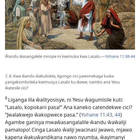
Ŵandu ŵasangalele mnope ni kwimuka kwa Lasalo.
—
Yohane 11:38-44
7, 8. Kwa ŵandu ŵakulolela, ligongo cici yawonekaga kuŵa
yangakomboleka kwimusya Lasalo ku ŵawe, nambo ana Yesu
ŵatesile cici?
8
Liganga lila ŵalityosisye, ni Yesu ŵagumisile kuti:
“Lasalo, kopokani pasa!” Ana kaneko catendekwe cici?
“Jwalakwejo ŵakopwece pasa.” (
Yohane 11:43, 44
)
Agambe ganisya mwaŵasangalalile ŵandu ŵaŵaliji
pamalopo! Cinga Lasalo ŵaliji jwacinasi jwawo, mjawo
kapena ŵakuŵandikana nawo nyumba, ŵayimanyi