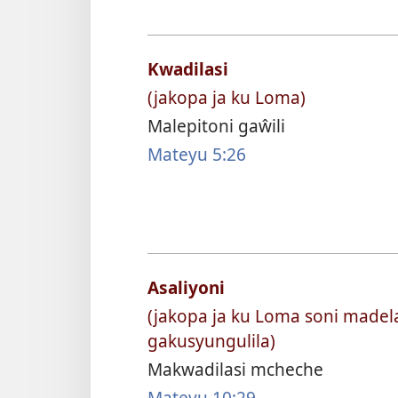
Kwadilasi
(jakopa ja ku Loma)
Malepitoni gaŵili
Mateyu 5:26
Asaliyoni
(jakopa ja ku Loma soni madel
gakusyungulila)
Makwadilasi mcheche
Mateyu 10:29