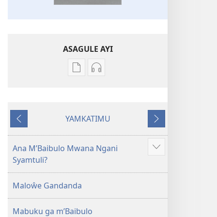
ASAGULE AYI
Asagule
Kusagula
katende
mbali
ka
syakupikanila
dawonilodi
Baibulo
YAMKATIMU
Baibulo
ja
Awujile
Jakuyichisya
ja
Chilambo
Chilambo
Chasambano
Ana M’Baibulo Mwana Ngani
Jilosye
Chasambano
ja
Syamtuli?
yejinji
ja
Malemba
Malemba
Geswela
Maloŵe Gandanda
Geswela
(Jelinganyesoni
(Jelinganyesoni
mu
Mabuku ga m’Baibulo
mu
2013)