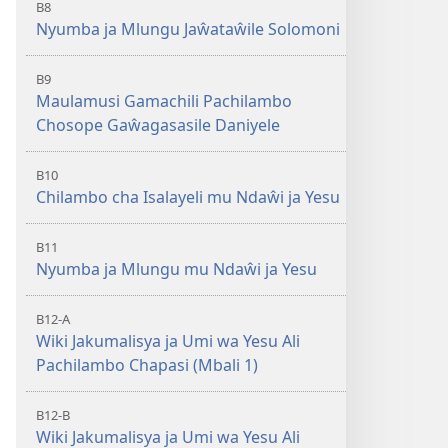
B8
Nyumba ja Mlungu Jaŵataŵile Solomoni
B9
Maulamusi Gamachili Pachilambo
Chosope Gaŵagasasile Daniyele
B10
Chilambo cha Isalayeli mu Ndaŵi ja Yesu
B11
Nyumba ja Mlungu mu Ndaŵi ja Yesu
B12-A
Wiki Jakumalisya ja Umi wa Yesu Ali
Pachilambo Chapasi (Mbali 1)
B12-B
Wiki Jakumalisya ja Umi wa Yesu Ali