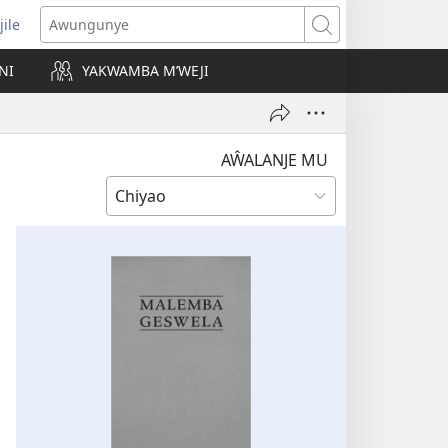
jile
wugule
Awungunye
windo
NI
YAKWAMBA M’WEJI
e)
AŴALANJE MU