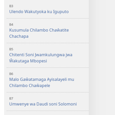
B3
Ulendo Wakutyoka ku Iguputo
B4
Kusumula Chilambo Chaŵatite
Chachapa
B5
Chitenti Soni Jwamkulungwa jwa
Ŵakutaga Mbopesi
B6
Malo Gaŵatamaga Ayisalayeli mu
Chilambo Chaŵapele
B7
Umwenye wa Daudi soni Solomoni