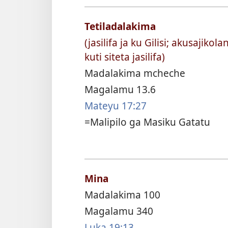
Tetiladalakima
(jasilifa ja ku Gilisi; akusajikol
kuti siteta jasilifa)
Madalakima mcheche
Magalamu 13.6
Mateyu 17:27
=Malipilo ga Masiku Gatatu
Mina
Madalakima 100
Magalamu 340
Luka 19:13