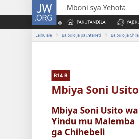
JW.ORG
Mboni sya Yehofa
PAKUTANDILA
YAJIK
Laibulale
Baibulo ja pa Intaneti
Baibulo ja Ch
B14-B
Mbiya Soni Usit
Mbiya Soni Usito wa
Yindu mu Malemba
ga Chihebeli