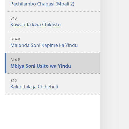
Pachilambo Chapasi (Mbali 2)
B13
Kuwanda kwa Chiklistu
B14-A
Malonda Soni Kapime ka Yindu
B14-B
Mbiya Soni Usito wa Yindu
B15
Kalendala ja Chihebeli