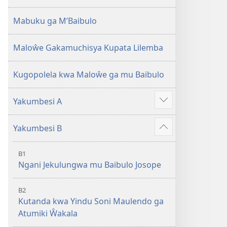
2013)
Mabuku ga M’Baibulo
Maloŵe Gakamuchisya Kupata Lilemba
Kugopolela kwa Maloŵe ga mu Baibulo
Yakumbesi A
Jilosye
yejinji
Yakumbesi B
Jilosye
yejinji
B1
Ngani Jekulungwa mu Baibulo Josope
B2
Kutanda kwa Yindu Soni Maulendo ga
Atumiki Ŵakala