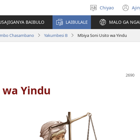
Chiyao
Ajin
Asagule
(a
ciŵeceto
li
USAJIGANYA BAIBULO
LAIBULALE
MALO GA NGA
lin
ilambo Chasambano
Yakumbesi B
Mbiya Soni Usito wa Yindu
o wa Yindu