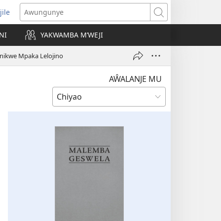
jile
wugule
Awungunye
windo
NI
YAKWAMBA M’WEJI
e)
anikwe Mpaka Lelojino
AŴALANJE MU