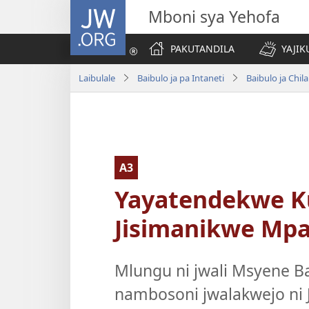
JW.ORG
Mboni sya Yehofa
PAKUTANDILA
YAJIK
Laibulale
Baibulo ja pa Intaneti
Baibulo ja Ch
A3
Yayatendekwe Ku
Jisimanikwe Mpa
Mlungu ni jwali Msyene Bai
nambosoni jwalakwejo ni 