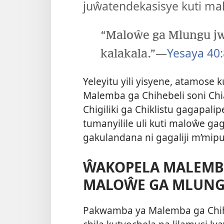
juŵatendekasisye kuti m
“Maloŵe ga Mlungu j
—
Yesaya 40:
kalakala.”
Yeleyitu yili yisyene, atamose
Malemba ga Chihebeli soni Ch
Chigiliki ga Chiklistu gagapal
tumanyilile uli kuti maloŵe ga
gakulandana ni gagaliji m’mipu
ŴAKOPELA MALEMB
MALOŴE GA MLUN
Pakwamba ya Malemba ga Chih