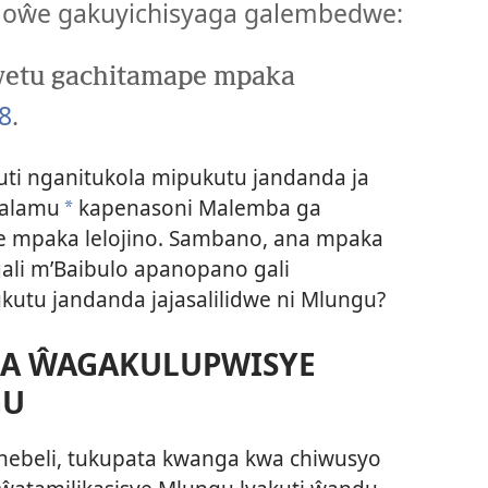
aloŵe gakuyichisyaga galembedwe:
wetu gachitamape mpaka
8
.
 kuti nganitukola mipukutu jandanda ja
ialamu
kapenasoni Malemba ga
a
ipe mpaka lelojino. Sambano, ana mpaka
gali m’Baibulo apanopano gali
kutu jandanda jajasalilidwe ni Mlungu?
A ŴAGAKULUPWISYE
GU
ebeli, tukupata kwanga kwa chiwusyo