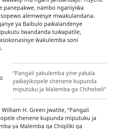
ye panepakwe, nambo nganiyiŵa
wosopewo alemwesye mwakulandana.
iganye ya Baibulo paŵalandenye
pukutu twandanda tuŵapatile,
asokonasisye ŵakulemba soni
.
“Pangali yakulemba yine yakala
o
yaŵayikopele chenene kupunda
miputuku ja Malemba ga Chihebeli”
 William H. Green jwatite, “Pangali
kopele chenene kupunda miputuku ja
mba ya Malemba ga Chigiliki ga