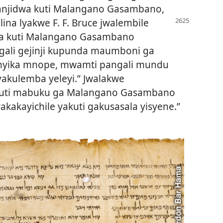
lanjidwa kuti Malangano Gasambano,
lina lyakwe F. F. Bruce jwalembile
ya kuti Malangano Gasambano
ali gejinji kupunda maumboni ga
yika mnope, mwamti pangali mundu
yakulemba yeleyi.” Jwalakwe
 kuti mabuku ga Malangano Gasambano
kakayichile yakuti gakusasala yisyene.”