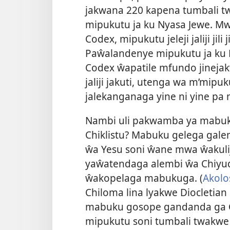
jakwana 220 kapena tumbali t
mipukutu ja ku Nyasa Jewe. M
Codex, mipukutu jeleji jaliji ji
Paŵalandenye mipukutu ja ku 
Codex ŵapatile mfundo jinej
jaliji jakuti, utenga wa m’mipu
jalekanganaga yine ni yine pa
Nambi uli pakwamba ya mabuku
Chiklistu? Mabuku gelega g
ŵa Yesu soni ŵane mwa ŵakuli
yaŵatendaga alembi ŵa Chiy
ŵakopelaga mabukuga. (
Akolo
Chiloma lina lyakwe Diocleti
mabuku gosope gandanda ga Ch
mipukutu soni tumbali twakwe