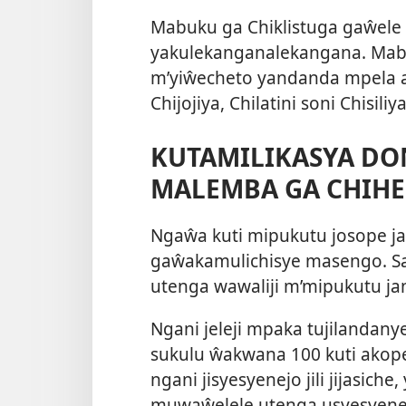
Mabuku ga Chiklistuga gaŵele
yakulekanganalekangana. Mab
m’yiŵecheto yandanda mpela ayi
Chijojiya, Chilatini soni Chisiliya
KUTAMILIKASYA DO
MALEMBA GA CHIHEB
Ngaŵa kuti mipukutu josope ja
gaŵakamulichisye masengo. S
utenga wawaliji m’mipukutu j
Ngani jeleji mpaka tujilandany
sukulu ŵakwana 100 kuti akope
ngani jisyesyenejo jili jijasic
muwaŵelele utenga usyesyene 