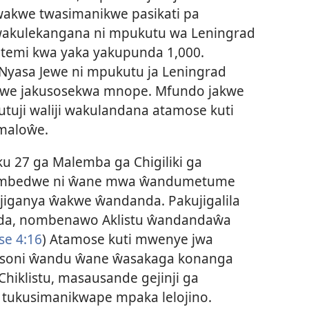
wakwe twasimanikwe pasikati pa
wakulekangana ni mpukutu wa Leningrad
li jitemi kwa yaka yakupunda 1,000.
Nyasa Jewe ni mpukutu ja Leningrad
akwe jakusosekwa mnope. Mfundo jakwe
kutuji waliji wakulandana atamose kuti
 maloŵe.
 27 ga Malemba ga Chigiliki ga
alembedwe ni ŵane mwa ŵandumetume
jiganya ŵakwe ŵandanda. Pakujigalila
uda, nombenawo Aklistu ŵandandaŵa
se 4:16
) Atamose kuti mwenye jwa
an soni ŵandu ŵane ŵasakaga konanga
iklistu, masausande gejinji ga
 tukusimanikwape mpaka lelojino.