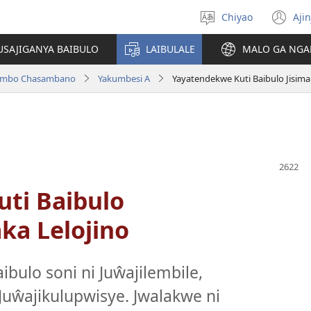
Chiyao
Ajin
Asagule
(a
ciŵeceto
li
USAJIGANYA BAIBULO
LAIBULALE
MALO GA NGA
lin
ilambo Chasambano
Yakumbesi A
Yayatendekwe Kuti Baibulo Jisim
ti Baibulo
ka Lelojino
bulo soni ni Juŵajilembile,
Juŵajikulupwisye. Jwalakwe ni