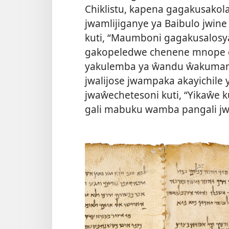
Chiklistu, kapena gagakusako
jwamlijiganye ya Baibulo jwine 
kuti, “Maumboni gagakusalos
gakopeledwe chenene mnope g
yakulemba ya ŵandu ŵakuman
jwalijose jwampaka akayichile 
jwaŵechetesoni kuti, “Yikaŵe
gali mabuku wamba pangali jwa