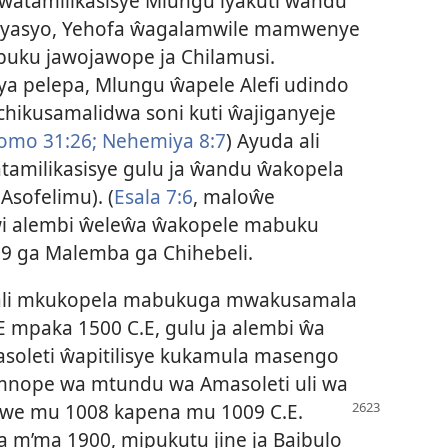
yaŵatamilikasisye Mlungu lyakuti ŵandu
yasyo, Yehofa ŵagalamwile mamwenye
e buku jawojawope ja Chilamusi.
ya pelepa, Mlungu ŵapele Alefi udindo
chikusamalidwa soni kuti ŵajiganyeje
omo 31:26;
Nehemiya 8:7
) Ayuda ali
atamilikasisye gulu ja ŵandu ŵakopela
Asofelimu). (
Esala 7:6
, maloŵe
ŵi alembi ŵeleŵa ŵakopele mabuku
39 ga Malemba ga Chihebeli.
e ali mkukopela mabukuga mwakusamala
 mpaka 1500 C.E, gulu ja alembi ŵa
soleti ŵapitilisye kukamula masengo
mnope wa mtundu wa Amasoleti uli wa
e mu 1008 kapena mu 1009 C.E.
a m’ma 1900, mipukutu jine ja Baibulo