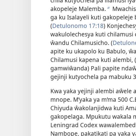
chila kutyochela pa lilamusi l
akopeleje Malemba.
Mwachis
b
ga ku Isalayeli kuti gakopelej
(
Detulonomo 17:18
) Konjeches
wakulolechesya kuti chilamusi 
ŵandu Chilamusicho. (
Detulon
apite ku ukapolo ku Babulo, ŵ
Chilamusi kapena kuti alembi, (
gamwiŵanda) Pali papite nda
gejinji kutyochela pa mabuku 
Kwa yaka yejinji alembi aŵel
mnope. M’yaka ya m’ma 500 C.E
Chiyuda ŵakolanjidwa kuti Ama
gakopelaga. Mpukutu wakala 
Leningrad
Codex wawalembedw
Nambope, pakatikati pa yaka y