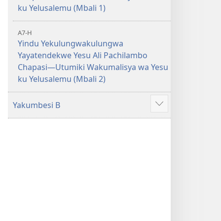
ku Yelusalemu (Mbali 1)
A7-H
Yindu Yekulungwakulungwa
Yayatendekwe Yesu Ali Pachilambo
Chapasi—Utumiki Wakumalisya wa Yesu
ku Yelusalemu (Mbali 2)
Yakumbesi B
Jilosye
yejinji