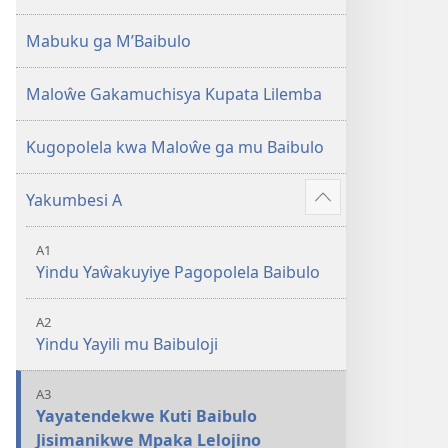
2013)
Mabuku ga M’Baibulo
Maloŵe Gakamuchisya Kupata Lilemba
Kugopolela kwa Maloŵe ga mu Baibulo
Yakumbesi A
Jilosye
yejinji
A1
Yindu Yaŵakuyiye Pagopolela Baibulo
A2
Yindu Yayili mu Baibuloji
A3
Yayatendekwe Kuti Baibulo
Jisimanikwe Mpaka Lelojino