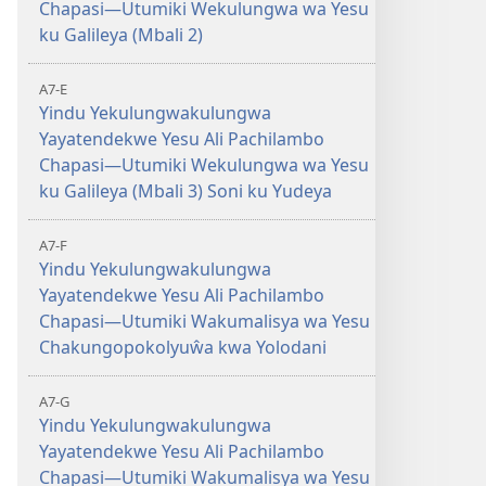
Chapasi—Utumiki Wekulungwa wa Yesu
ku Galileya (Mbali 2)
A7-E
Yindu Yekulungwakulungwa
Yayatendekwe Yesu Ali Pachilambo
Chapasi—Utumiki Wekulungwa wa Yesu
ku Galileya (Mbali 3) Soni ku Yudeya
A7-F
Yindu Yekulungwakulungwa
Yayatendekwe Yesu Ali Pachilambo
Chapasi—Utumiki Wakumalisya wa Yesu
Chakungopokolyuŵa kwa Yolodani
A7-G
Yindu Yekulungwakulungwa
Yayatendekwe Yesu Ali Pachilambo
Chapasi—Utumiki Wakumalisya wa Yesu