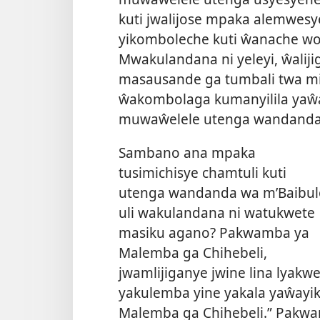
kuti jwalijose mpaka alemwes
yikomboleche kuti ŵanache 
Mwakulandana ni yeleyi, ŵalij
masausande ga tumbali twa mi
ŵakombolaga kumanyilila yaŵ
muwaŵelele utenga wandanda
Sambano ana mpaka
tusimichisye chamtuli kuti
utenga wandanda wa m’Baibul
uli wakulandana ni watukwete
masiku agano? Pakwamba ya
Malemba ga Chihebeli,
jwamlijiganye jwine lina lyakwe
yakulemba yine yakala yaŵayi
Malemba ga Chihebeli.” Pakwa