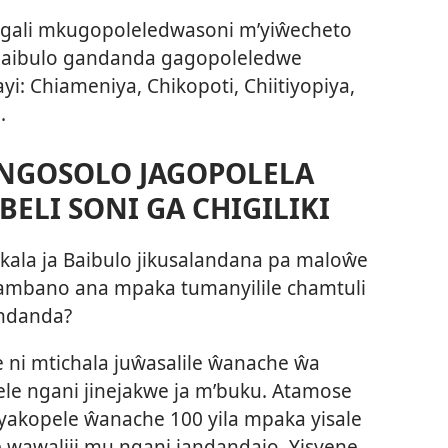
 gali mkugopoleledwasoni m’yiŵecheto
aibulo gandanda gagopoleledwe
: Chiameniya, Chikopoti, Chiitiyopiya,
.
NGOSOLO JAGOPOLELA
ELI SONI GA CHIGILIKI
kala ja Baibulo jikusalandana pa maloŵe
ambano ana mpaka tumanyilile chamtuli
andanda?
e ni mtichala juŵasalile ŵanache ŵa
le ngani jinejakwe ja m’buku. Atamose
he, yakopele ŵanache 100 yila mpaka yisale
wawaliji mu ngani jandandajo. Yisyene