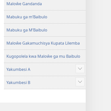
Maloŵe Gandanda
Mabuku ga m’Baibulo
Mabuku ga M’Baibulo
Maloŵe Gakamuchisya Kupata Lilemba
Kugopolela kwa Maloŵe ga mu Baibulo
Yakumbesi A
Jilosye
yejinji
Yakumbesi B
Jilosye
yejinji