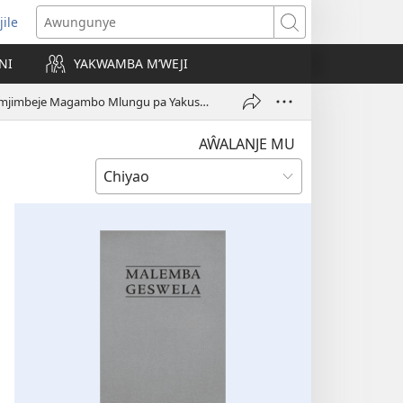
jile
wugule
Awungunye
windo
NI
YAKWAMBA M’WEJI
e)
Ana Tumjimbeje Magambo Mlungu pa Yakusawusya Yakusimana Nayo?
AŴALANJE MU