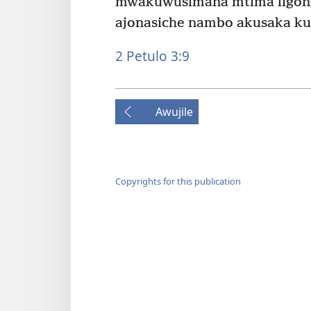
mwakuwusimana mtima ligongo
ajonasiche nambo akusaka ku
2 Petulo 3:9
Awujile
Copyrights for this publication