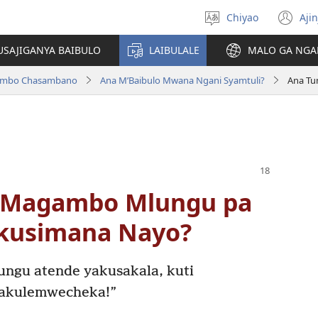
Chiyao
Ajin
Asagule
(a
ciŵeceto
li
USAJIGANYA BAIBULO
LAIBULALE
MALO GA NGA
lin
ilambo Chasambano
Ana M’Baibulo Mwana Ngani Syamtuli?
 Magambo Mlungu pa
kusimana Nayo?
ungu atende yakusakala, kuti
yakulemwecheka!”