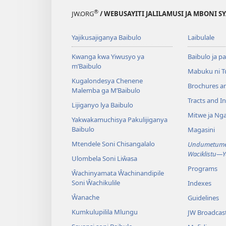
®
JW.ORG
/ WEBUSAYITI JALILAMUSI JA MBONI S
Yajikusajiganya Baibulo
Laibulale
Kwanga kwa Yiwusyo ya
Baibulo ja pa
m’Baibulo
Mabuku ni 
Kugalondesya Chenene
Brochures a
Malemba ga M’Baibulo
Tracts and In
Lijiganyo lya Baibulo
Mitwe ja Nga
Yakwakamuchisya Pakulijiganya
Baibulo
Magasini
Mtendele Soni Chisangalalo
Undumetume 
Waciklistu—
Ulombela Soni Liŵasa
Programs
Ŵachinyamata Ŵachinandipile
Soni Ŵachikulile
Indexes
Ŵanache
Guidelines
Kumkulupilila Mlungu
JW Broadcas