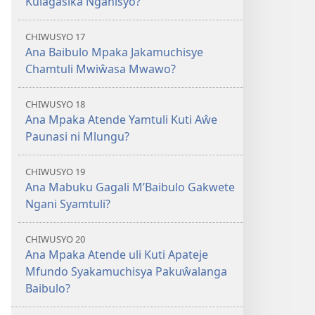
Kulagasika Nganisyo?
CHIWUSYO 17
Ana Baibulo Mpaka Jakamuchisye
Chamtuli Mwiŵasa Mwawo?
CHIWUSYO 18
Ana Mpaka Atende Yamtuli Kuti Aŵe
Paunasi ni Mlungu?
CHIWUSYO 19
Ana Mabuku Gagali M’Baibulo Gakwete
Ngani Syamtuli?
CHIWUSYO 20
Ana Mpaka Atende uli Kuti Apateje
Mfundo Syakamuchisya Pakuŵalanga
Baibulo?