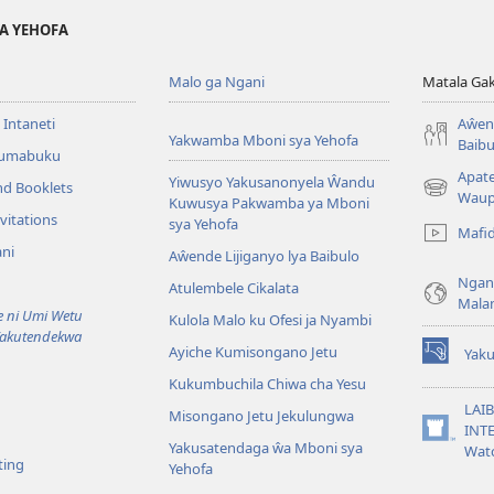
YA YEHOFA
Malo ga Ngani
Matala Ga
 Intaneti
Aŵend
Yakwamba Mboni sya Yehofa
Baibu
Tumabuku
Apat
Yiwusyo Yakusanonyela Ŵandu
nd Booklets
(awugule
Waup
Kuwusya Pakwamba ya Mboni
liwindo
vitations
sya Yehofa
Mafi
line)
ni
Aŵende Lijiganyo lya Baibulo
Ngan
Atulembele Cikalata
Mala
ni Umi Wetu
Kulola Malo ku Ofesi ja Nyambi
Yakutendekwa
Ayiche Kumisongano Jetu
Yaku
(awugule
Kukumbuchila Chiwa cha Yesu
liwindo
line)
LAIB
Misongano Jetu Jekulungwa
INTE
(awugule
Yakusatendaga ŵa Mboni sya
Wat
liwindo
ting
Yehofa
line)