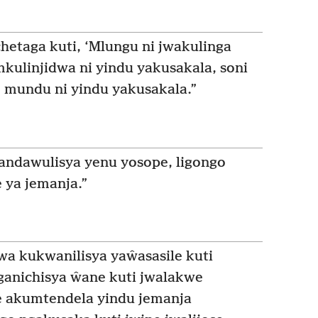
etaga kuti, ‘Mlungu ni jwakulinga
ulinjidwa ni yindu yakusakala, soni
 mundu ni yindu yakusakala.”
andawulisya yenu yosope, ligongo
ya jemanja.”
a kukwanilisya yaŵasasile kuti
anichisya ŵane kuti jwalakwe
 akumtendela yindu jemanja