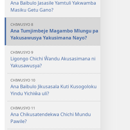
Ana Baibulo Jasasile Yamtuli Yakwamba
Masiku Getu Gano?
CHIWUSYO 8
Ana Tumjimbeje Magambo Mlungu pa
Yakusawusya Yakusimana Nayo?
CHIWUSYO 9
Ligongo Chichi Ŵandu Akusasimana ni
Yakusawusya?
CHIWUSYO 10
Ana Baibulo Jikusasala Kuti Kusogoloku
Yindu Yichiŵa uli?
CHIWUSYO 11
Ana Chikusatendekwa Chichi Mundu
Pawile?