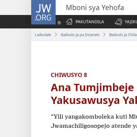
JW.ORG
Mboni sya Yehofa
PAKUTANDILA
YAJIK
Laibulale
Baibulo ja pa Intaneti
Baibulo ja Ch
CHIWUSYO 8
Ana Tumjimbeje
Yakusawusya Ya
“Yili yangakomboleka kuti Ml
Jwamachiligosopejo atende 