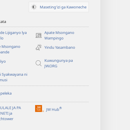
Maseting'izi ga Kawoneche
kata
e Lijiganyo lya
Apate Msongano
(awugule
lo
Wampingo
liwindo
e Msongano
Yindu Yasambano
line)
ande
Kuwungunya pa
diyo
JW.ORG
i Syakwayana ni
musi
peleka
ULALE JA PA
®
JW Hub
(awugule
NETI ja
liwindo
chtower
line)