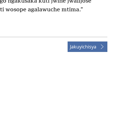
 ngakusaka kuti jwine jwalijose
ti wosope agalawuche mtima.”
Jakuyichisya