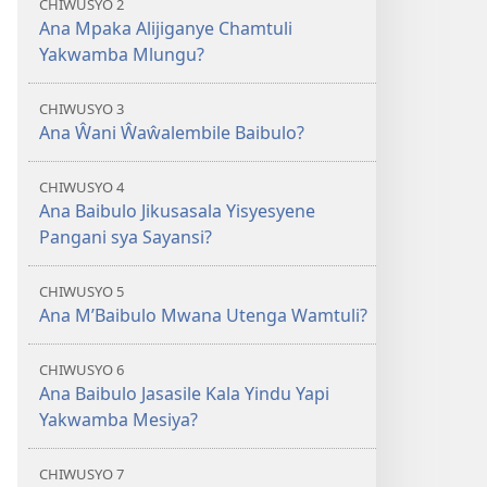
CHIWUSYO 2
2013)
Ana Mpaka Alijiganye Chamtuli
Yakwamba Mlungu?
CHIWUSYO 3
Ana Ŵani Ŵaŵalembile Baibulo?
CHIWUSYO 4
Ana Baibulo Jikusasala Yisyesyene
Pangani sya Sayansi?
CHIWUSYO 5
Ana M’Baibulo Mwana Utenga Wamtuli?
CHIWUSYO 6
Ana Baibulo Jasasile Kala Yindu Yapi
Yakwamba Mesiya?
CHIWUSYO 7