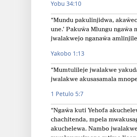
Yobu 34:10
“Mundu pakulinjidwa, akaŵech
une.’ Pakuŵa Mlungu ngaŵa mk
jwalakwejo nganaŵa amlinjile
Yakobo 1:13
“Mumtulileje jwalakwe yakud
jwalakwe akusasamala mnope 
1 Petulo 5:7
“Ngaŵa kuti Yehofa akuchelew
chachitenda, mpela mwakusag
akuchelewa. Nambo jwalakwe