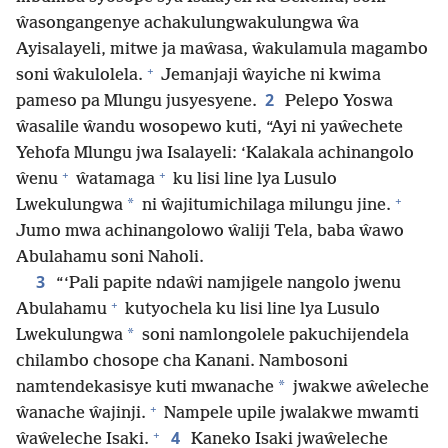
ŵasongangenye achakulungwakulungwa ŵa
Ayisalayeli, mitwe ja maŵasa, ŵakulamula magambo
+
soni ŵakulolela.
Jemanjaji ŵayiche ni kwima
2
pameso pa Mlungu jusyesyene.
Pelepo Yoswa
ŵasalile ŵandu wosopewo kuti, “Ayi ni yaŵechete
Yehofa Mlungu jwa Isalayeli: ‘Kalakala achinangolo
+
+
ŵenu
ŵatamaga
ku lisi line lya Lusulo
+
*
Lwekulungwa
ni ŵajitumichilaga milungu jine.
Jumo mwa achinangolowo ŵaliji Tela, baba ŵawo
Abulahamu soni Naholi.
3
“‘Pali papite ndaŵi namjigele nangolo jwenu
+
Abulahamu
kutyochela ku lisi line lya Lusulo
*
Lwekulungwa
soni namlongolele pakuchijendela
chilambo chosope cha Kanani. Nambosoni
*
namtendekasisye kuti mwanache
jwakwe aŵeleche
+
ŵanache ŵajinji.
Nampele upile jwalakwe mwamti
+
4
ŵaŵeleche Isaki.
Kaneko Isaki jwaŵeleche