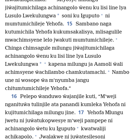
jiŵajitumichilaga achinangolo ŵenu ku lisi line lya
+
*
Lusulo Lwekulungwa
soni ku Iguputo
ni
15
mumtumichileje Yehofa.
Sambano naga
kutumichila Yehofa kukumsakalisya, mlisagulile
+
mwachimsyene lelo jwakuti mumtumichileje.
Chinga chimsagule milungu jiŵajitumichilaga
achinangolo ŵenu ku lisi line lya Lusulo
+
*
Lwekulungwa
kapena milungu ja Aamoli ŵali
+
achimsyene ŵachilambo chamkutamachi.
Nambo
une ni wosope ŵa m’nyumba jangu
chitumtumichileje Yehofa.”
16
Pelepo ŵanduwo ŵajanjile kuti, “M’weji
nganituŵa tulinjile ata panandi kumleka Yehofa ni
17
kujitumichilaga milungu jine.
Yehofa Mlungu
jwetu ni juŵatukopwesye m’weji pampepe ni
+
achinangolo ŵetu ku Iguputo
kwatwaliji
+
achikapolo.
Jwalakwe ni juŵatesilesoni