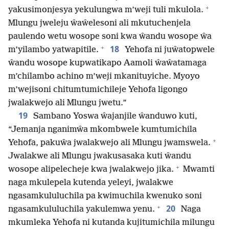
+
yakusimonjesya yekulungwa m’weji tuli mkulola.
Mlungu jweleju ŵaŵelesoni ali mkutuchenjela
paulendo wetu wosope soni kwa ŵandu wosope ŵa
+
18
m’yilambo yatwapitile.
Yehofa ni juŵatopwele
ŵandu wosope kupwatikapo Aamoli ŵaŵatamaga
m’chilambo achino m’weji mkanituyiche. Myoyo
m’wejisoni chitumtumichileje Yehofa ligongo
jwalakwejo ali Mlungu jwetu.”
19
Sambano Yoswa ŵajanjile ŵanduwo kuti,
“Jemanja nganimŵa mkombwele kumtumichila
+
Yehofa, pakuŵa jwalakwejo ali Mlungu jwamswela.
Jwalakwe ali Mlungu jwakusasaka kuti ŵandu
+
wosope alipelecheje kwa jwalakwejo jika.
Mwamti
naga mkulepela kutenda yeleyi, jwalakwe
ngasamkululuchila pa kwimuchila kwenuko soni
+
20
ngasamkululuchila yakulemwa yenu.
Naga
mkumleka Yehofa ni kutanda kujitumichila milungu