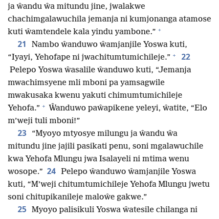
ja ŵandu ŵa mitundu jine, jwalakwe
chachimgalawuchila jemanja ni kumjonanga atamose
+
kuti ŵamtendele kala yindu yambone.”
21
Nambo ŵanduwo ŵamjanjile Yoswa kuti,
+
22
“Iyayi, Yehofape ni jwachitumtumichileje.”
Pelepo Yoswa ŵasalile ŵanduwo kuti, “Jemanja
mwachimsyene mli mboni pa yamsagwile
mwakusaka kwenu yakuti chimumtumichileje
+
Yehofa.”
Ŵanduwo paŵapikene yeleyi, ŵatite, “Elo
m’weji tuli mboni!”
23
“Myoyo mtyosye milungu ja ŵandu ŵa
mitundu jine jajili pasikati penu, soni mgalawuchile
kwa Yehofa Mlungu jwa Isalayeli ni mtima wenu
24
wosope.”
Pelepo ŵanduwo ŵamjanjile Yoswa
kuti, “M’weji chitumtumichileje Yehofa Mlungu jwetu
soni chitupikanileje maloŵe gakwe.”
25
Myoyo palisikuli Yoswa ŵatesile chilanga ni