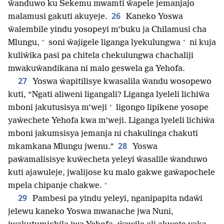
ŵanduwo ku Sekemu mwamti ŵapele jemanjajo
26
malamusi gakuti akuyeje.
Kaneko Yoswa
ŵalembile yindu yosopeyi m’buku ja Chilamusi cha
+
+
Mlungu,
soni ŵajigele liganga lyekulungwa
ni kuja
kuliŵika pasi pa chitela chekulungwa chachaliji
mwakuŵandikana ni malo geswela ga Yehofa.
27
Yoswa ŵapitilisye kwasalila ŵandu wosopewo
kuti, “Ngati aliweni ligangali? Liganga lyeleli lichiŵa
+
mboni jakutusisya m’weji
ligongo lipikene yosope
yaŵechete Yehofa kwa m’weji. Liganga lyeleli lichiŵa
mboni jakumsisya jemanja ni chakulinga chakuti
28
mkamkana Mlungu jwenu.”
Yoswa
paŵamalisisye kuŵecheta yeleyi ŵasalile ŵanduwo
kuti ajawuleje, jwalijose ku malo gakwe gaŵapochele
+
mpela chipanje chakwe.
29
Pambesi pa yindu yeleyi, nganipapita ndaŵi
jelewu kaneko Yoswa mwanache jwa Nuni,