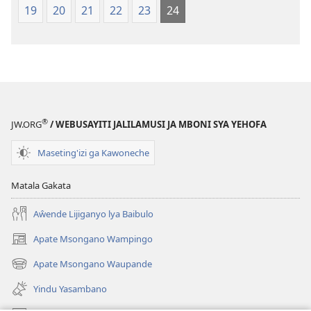
19
20
21
22
23
24
®
JW.ORG
/ WEBUSAYITI JALILAMUSI JA MBONI SYA YEHOFA
Maseting'izi ga Kawoneche
Matala Gakata
Aŵende Lijiganyo lya Baibulo
Apate Msongano Wampingo
(awugule
liwindo
Apate Msongano Waupande
(awugule
line)
liwindo
Yindu Yasambano
line)