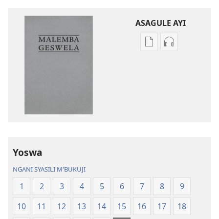
ASAGULE AYI
Asagule
Kusagula
katende
mbali
ka
syakupikanil
dawonilodi
Baibulo
Baibulo
ja
ja
Chilambo
Chilambo
Chasambano
Chasambano
ja
ja
Malemba
Yoswa
Malemba
Geswela
Geswela
(Jelinganyeso
NGANI SYASILI M'BUKUJI
(Jelinganyesoni
mu
1
2
3
4
5
6
7
8
9
mu
2013)
2013)
10
11
12
13
14
15
16
17
18