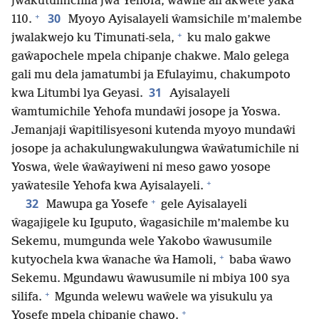
jwakutumichila jwa Yehofa, ŵawile ali akwete yaka
+
30
110.
Myoyo Ayisalayeli ŵamsichile m’malembe
+
jwalakwejo ku Timunati-sela,
ku malo gakwe
gaŵapochele mpela chipanje chakwe. Malo gelega
gali mu dela jamatumbi ja Efulayimu, chakumpoto
31
kwa Litumbi lya Geyasi.
Ayisalayeli
ŵamtumichile Yehofa mundaŵi josope ja Yoswa.
Jemanjaji ŵapitilisyesoni kutenda myoyo mundaŵi
josope ja achakulungwakulungwa ŵaŵatumichile ni
Yoswa, ŵele ŵaŵayiweni ni meso gawo yosope
+
yaŵatesile Yehofa kwa Ayisalayeli.
+
32
Mawupa ga Yosefe
gele Ayisalayeli
ŵagajigele ku Iguputo, ŵagasichile m’malembe ku
Sekemu, mumgunda wele Yakobo ŵawusumile
+
kutyochela kwa ŵanache ŵa Hamoli,
baba ŵawo
Sekemu. Mgundawu ŵawusumile ni mbiya 100 sya
+
silifa.
Mgunda welewu waŵele wa yisukulu ya
+
Yosefe mpela chipanje chawo.