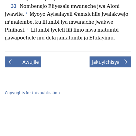
33
Nombenajo Eliyesala mwanache jwa Aloni
+
jwawile.
Myoyo Ayisalayeli ŵamsichile jwalakwejo
m’malembe, ku litumbi lya mwanache jwakwe
+
Pinihasi.
Litumbi lyeleli lili limo mwa matumbi
gaŵapochele mu dela jamatumbi ja Efulayimu.
Awujile
Jakuyichisya
Copyrights for this publication