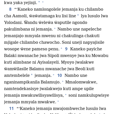
+
*
kwa yaka yejinji.
8
“‘Kaneko namlongolele jemanja ku chilambo
*
cha Aamoli, ŵaŵatamaga ku lisi line
lya lusulo lwa
Yolodani. Ŵandu ŵeleŵa ŵaputile ngondo
+
pakulimbana ni jemanja.
Nambo une napeleche
jemanjajo mmyala mwenu ni chakulinga chakuti
mjigale chilambo chawocho. Soni uneji napyajisile
+
9
wosope ŵene pameso penu.
Kaneko payiche
Balaki mwanache jwa Sipoli mwenye jwa ku Mowabu
kuti alimbane ni Ayisalayeli. Myoyo jwalakwe
ŵamŵilasile Balamu mwanache jwa Beoli kuti
+
10
*
amtembelele
jemanja.
Nambo une
+
nganinampikanila Balamujo.
Mmalomwakwe,
namtendekasisye jwalakwejo kuti ampe upile
+
jemanja mwakuwilisyawilisya,
soni namkulupwisye
+
jemanja mmyala mwakwe.
11
“‘Kaneko jemanja mwajombweche lusulo lwa