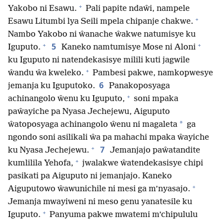
+
Yakobo ni Esawu.
Pali papite ndaŵi, nampele
+
Esawu Litumbi lya Seili mpela chipanje chakwe.
Nambo Yakobo ni ŵanache ŵakwe natumisye ku
+
+
5
Iguputo.
Kaneko namtumisye Mose ni Aloni
ku Iguputo ni natendekasisye milili kuti jagwile
+
ŵandu ŵa kweleko.
Pambesi pakwe, namkopwesye
6
jemanja ku Iguputoko.
Panakoposyaga
+
achinangolo ŵenu ku Iguputo,
soni mpaka
paŵayiche pa Nyasa Jechejewu, Aiguputo
*
ŵatoposyaga achinangolo ŵenu ni magaleta
ga
ngondo soni asilikali ŵa pa mahachi mpaka ŵayiche
+
7
ku Nyasa Jechejewu.
Jemanjajo paŵatandite
+
kumlilila Yehofa,
jwalakwe ŵatendekasisye chipi
pasikati pa Aiguputo ni jemanjajo. Kaneko
+
Aiguputowo ŵawunichile ni mesi ga m’nyasajo.
Jemanja mwayiweni ni meso genu yanatesile ku
+
Iguputo.
Panyuma pakwe mwatemi m’chipululu