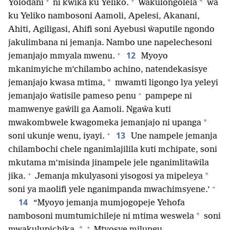
+
+
*
Yolodani
ni kwika ku Yeliko.
Ŵakulongolela
ŵa
ku Yeliko nambosoni Aamoli, Apelesi, Akanani,
Ahiti, Agiligasi, Ahifi soni Ayebusi ŵaputile ngondo
jakulimbana ni jemanja. Nambo une napelechesoni
+
12
jemanjajo mmyala mwenu.
Myoyo
mkanimyiche m’chilambo achino, natendekasisye
*
jemanjajo kwasa mtima,
mwamti ligongo lya yeleyi
+
jemanjajo ŵatisile pameso penu
pampepe ni
mamwenye gaŵili ga Aamoli. Ngaŵa kuti
*
mwakombwele kwagomeka jemanjajo ni upanga
+
13
soni ukunje wenu, iyayi.
Une nampele jemanja
chilambochi chele nganimlajilila kuti mchipate, soni
mkutama m’misinda jinampele jele nganimlitaŵila
+
*
jika.
Jemanja mkulyasoni yisogosi ya mipeleya
+
soni ya maolifi yele nganimpanda mwachimsyene.’
14
“Myoyo jemanja mumjogopeje Yehofa
*
nambosoni mumtumichileje ni mtima weswela
soni
+
*
mwakulupichika.
Mtyosye milungu