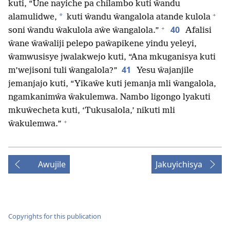
kuti, “Une nayiche pa chilambo kuti ŵandu
+
*
alamulidwe,
kuti ŵandu ŵangalola atande kulola
+
40
soni ŵandu ŵakulola aŵe ŵangalola.”
Afalisi
ŵane ŵaŵaliji pelepo paŵapikene yindu yeleyi,
ŵamwusisye jwalakwejo kuti, “Ana mkuganisya kuti
41
m’wejisoni tuli ŵangalola?”
Yesu ŵajanjile
jemanjajo kuti, “Yikaŵe kuti jemanja mli ŵangalola,
ngamkanimŵa ŵakulemwa. Nambo ligongo lyakuti
mkuŵecheta kuti, ‘Tukusalola,’ nikuti mli
+
ŵakulemwa.”
Awujile
Jakuyichisya
Copyrights for this publication