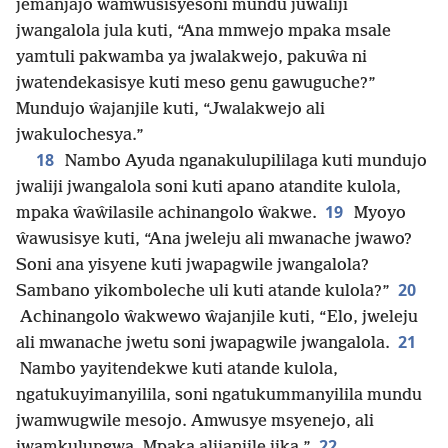
jemanjajo ŵamwusisyesoni mundu juŵaliji
jwangalola jula kuti, “Ana mmwejo mpaka msale
yamtuli pakwamba ya jwalakwejo, pakuŵa ni
jwatendekasisye kuti meso genu gawuguche?”
Mundujo ŵajanjile kuti, “Jwalakwejo ali
jwakulochesya.”
18
Nambo Ayuda nganakulupililaga kuti mundujo
jwaliji jwangalola soni kuti apano atandite kulola,
19
mpaka ŵaŵilasile achinangolo ŵakwe.
Myoyo
ŵawusisye kuti, “Ana jweleju ali mwanache jwawo?
Soni ana yisyene kuti jwapagwile jwangalola?
20
Sambano yikomboleche uli kuti atande kulola?”
Achinangolo ŵakwewo ŵajanjile kuti, “Elo, jweleju
21
ali mwanache jwetu soni jwapagwile jwangalola.
Nambo yayitendekwe kuti atande kulola,
ngatukuyimanyilila, soni ngatukummanyilila mundu
jwamwugwile mesojo. Amwusye msyenejo, ali
22
jwamkulungwa. Mpaka alijanjile jika.”