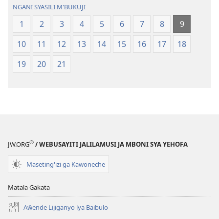
Geswela
(Jelinganyeso
NGANI SYASILI M'BUKUJI
(Jelinganyesoni
mu
1
2
3
4
5
6
7
8
9
mu
2013)
2013)
10
11
12
13
14
15
16
17
18
19
20
21
®
JW.ORG
/ WEBUSAYITI JALILAMUSI JA MBONI SYA YEHOFA
Maseting'izi ga Kawoneche
Matala Gakata
Aŵende Lijiganyo lya Baibulo