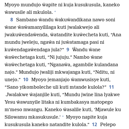
Myoyo mundujo ŵapite ni kuja kusukusula, kaneko
+
ŵawusile ali mkulola.
8
Sambano ŵandu ŵakuŵandikana nawo soni
ŵane ŵaŵamanyililaga kuti jwalakwejo ali
jwakuŵendaŵenda, ŵatandite kuŵecheta kuti, “Ana
mundu jweleju, ngaŵa ni juŵatamaga pasi ni
9
kuŵendagaŵendaga jula?”
Ŵandu ŵane
ŵaŵechetaga kuti, “Ni jujuju.” Nambo ŵane
ŵaŵechetaga kuti, “Nganaŵa, agambile kulandana
najo.” Mundujo jwaliji mkwajanga kuti, “Nditu, ni
10
unejo.”
Myoyo jemanjajo ŵamwusisye kuti,
11
“Sano yikomboleche uli kuti mtande kulola?”
Jwalakwe ŵajanjile kuti, “Mundu jwine lina lyakwe
Yesu ŵawunyile litaka ni kumbakasya matopego
m’meso mwangu. Kaneko ŵasalile kuti, ‘Mjawule ku
+
Silowamu mkasukusule.’
Myoyo napite kuja
12
kusukusula kaneko natandite kulola.”
Pelepo