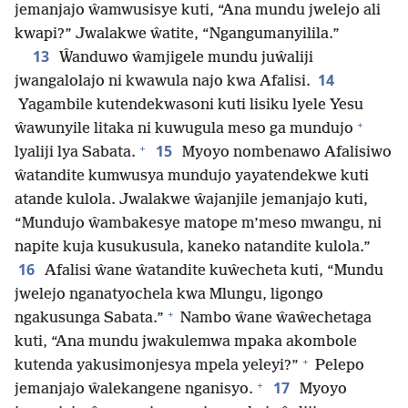
jemanjajo ŵamwusisye kuti, “Ana mundu jwelejo ali
kwapi?” Jwalakwe ŵatite, “Ngangumanyilila.”
13
Ŵanduwo ŵamjigele mundu juŵaliji
14
jwangalolajo ni kwawula najo kwa Afalisi.
Yagambile kutendekwasoni kuti lisiku lyele Yesu
+
ŵawunyile litaka ni kuwugula meso ga mundujo
+
15
lyaliji lya Sabata.
Myoyo nombenawo Afalisiwo
ŵatandite kumwusya mundujo yayatendekwe kuti
atande kulola. Jwalakwe ŵajanjile jemanjajo kuti,
“Mundujo ŵambakesye matope m’meso mwangu, ni
napite kuja kusukusula, kaneko natandite kulola.”
16
Afalisi ŵane ŵatandite kuŵecheta kuti, “Mundu
jwelejo nganatyochela kwa Mlungu, ligongo
+
ngakusunga Sabata.”
Nambo ŵane ŵaŵechetaga
kuti, “Ana mundu jwakulemwa mpaka akombole
+
kutenda yakusimonjesya mpela yeleyi?”
Pelepo
+
17
jemanjajo ŵalekangene nganisyo.
Myoyo