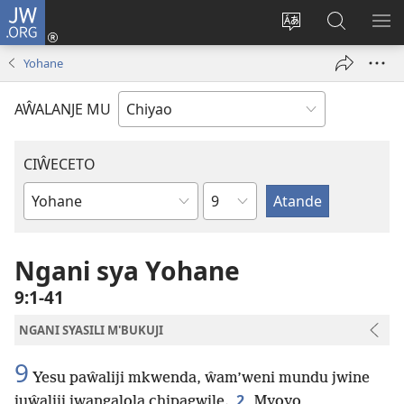
JW.ORG
Ajinjile
(awugule
Acenje
Kuwungu
AL
liwindo
ciŵeceto
pa
ME
Yohane
line)
JW.ORG
AŴALANJE MU
CIŴECETO
Chaputala
Buku
ja
m'Baibulo
Ngani sya Yohane
9:1-41
NGANI SYASILI M'BUKUJI
9
Yesu paŵaliji mkwenda, ŵam’weni mundu jwine
2
juŵaliji jwangalola chipagwile.
Myoyo