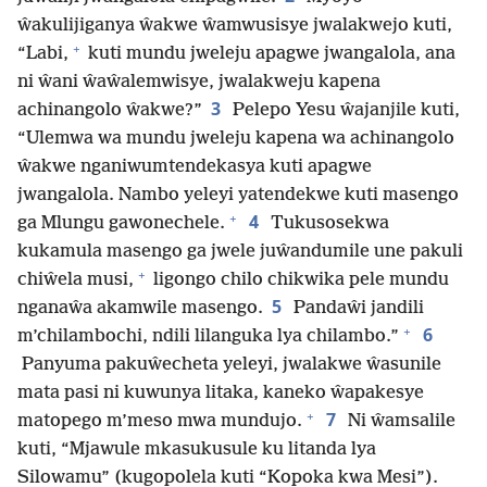
ŵakulijiganya ŵakwe ŵamwusisye jwalakwejo kuti,
+
“Labi,
kuti mundu jweleju apagwe jwangalola, ana
ni ŵani ŵaŵalemwisye, jwalakweju kapena
3
achinangolo ŵakwe?”
Pelepo Yesu ŵajanjile kuti,
“Ulemwa wa mundu jweleju kapena wa achinangolo
ŵakwe nganiwumtendekasya kuti apagwe
jwangalola. Nambo yeleyi yatendekwe kuti masengo
+
4
ga Mlungu gawonechele.
Tukusosekwa
kukamula masengo ga jwele juŵandumile une pakuli
+
chiŵela musi,
ligongo chilo chikwika pele mundu
5
nganaŵa akamwile masengo.
Pandaŵi jandili
+
6
m’chilambochi, ndili lilanguka lya chilambo.”
Panyuma pakuŵecheta yeleyi, jwalakwe ŵasunile
mata pasi ni kuwunya litaka, kaneko ŵapakesye
+
7
matopego m’meso mwa mundujo.
Ni ŵamsalile
kuti, “Mjawule mkasukusule ku litanda lya
Silowamu” (kugopolela kuti “Kopoka kwa Mesi”).