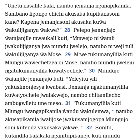
“Unetu nasalile kala, nambo jemanja nganapikanila.
Sambano ligongo chichi akusaka kupikanasoni
kane? Kapena jemanjasoni akusaka kuŵa
28
ŵakulijiganya ŵakwe?”
Pelepo jemanjajo
ŵamjanjile mwaukali kuti, “Mmwejo ni ŵamli
jwakulijiganya jwa mundu jwelejo, nambo m’weji tuli
29
ŵakulijiganya ŵa Mose.
M’we tukumanyilila kuti
Mlungu ŵaŵechetaga ni Mose, nambo mundu jweleju
30
ngatukumanyilila kuŵatyochele.”
Mundujo
ŵajanjile jemanjajo kuti, “Yeleyitu yili
yakusimonjesya kwabasi. Jemanja ngakumanyilila
kuŵatyochele jwalakwejo, nambo chitamilecho
31
ambugwiletu une meso.
Tukumanyilila kuti
+
Mlungu jwangapikanila ŵandu ŵakulemwa,
nambo
akusapikanila jwalijose jwakusamjogopa Mlungujo
+
32
soni kutenda yakusaka yakwe.
Sonitu,
kutandila kalakala nganitupikaneje kuti mundu