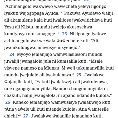
Achinangolo ŵakwewo ŵaŵechete yeleyi ligongo
+
lyakuti ŵajogopaga Ayuda.
Pakuŵa Ayudawo ŵaliji
ali akamulene kala kuti jwalijose jwakwitichisya kuti
Yesu ali Klistu, mundu jwelejo akusosekwa
+
23
kumtyosya mu sunagoge.
Ni ligongo lyakwe
achinangolo ŵakwe ŵala ŵaŵechete kuti, “Ali
jwamkulungwa, amwusye msyenejo.”
24
Myoyo jemanjajo ŵamŵilasilesoni mundu
juŵaliji jwangalola jula ni kumsalila kuti, “Msale
yisyene pameso pa Mlungu. M’weji tukumanyilila kuti
25
mundu jwejulajo ali jwakulemwa.”
Jwalakwe
ŵajanjile kuti, “Yakuti jwalakwejo ali jwakulemwa,
une nganguyimanyilila. Nambo changumanyilila ni
chakuti, naliji jwangalola, ni apano ndandite kulola.”
26
Kaneko jemanjajo ŵamwusisye jwalakwejo kuti,
“Ana yaŵele uli kuti mtande kulola? Ana ŵamtesile
27
chichi?”
Jwalakwe ŵajanjile jemanjajo kuti,