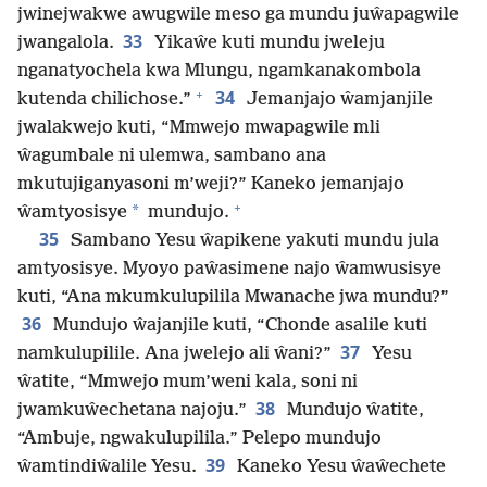
jwinejwakwe awugwile meso ga mundu juŵapagwile
33
jwangalola.
Yikaŵe kuti mundu jweleju
nganatyochela kwa Mlungu, ngamkanakombola
+
34
kutenda chilichose.”
Jemanjajo ŵamjanjile
jwalakwejo kuti, “Mmwejo mwapagwile mli
ŵagumbale ni ulemwa, sambano ana
mkutujiganyasoni m’weji?” Kaneko jemanjajo
+
*
ŵamtyosisye
mundujo.
35
Sambano Yesu ŵapikene yakuti mundu jula
amtyosisye. Myoyo paŵasimene najo ŵamwusisye
kuti, “Ana mkumkulupilila Mwanache jwa mundu?”
36
Mundujo ŵajanjile kuti, “Chonde asalile kuti
37
namkulupilile. Ana jwelejo ali ŵani?”
Yesu
ŵatite, “Mmwejo mum’weni kala, soni ni
38
jwamkuŵechetana najoju.”
Mundujo ŵatite,
“Ambuje, ngwakulupilila.” Pelepo mundujo
39
ŵamtindiŵalile Yesu.
Kaneko Yesu ŵaŵechete