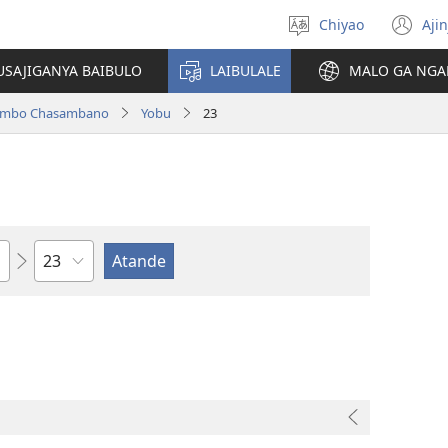
Chiyao
Ajin
Asagule
(a
ciŵeceto
li
USAJIGANYA BAIBULO
LAIBULALE
MALO GA NGA
lin
ilambo Chasambano
Yobu
23
Chaputala