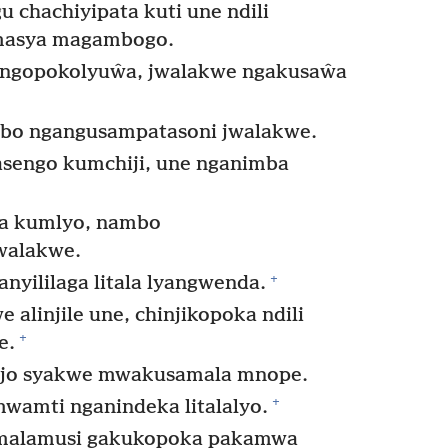
 chachiyipata kuti une ndili
masya magambogo.
ngopokolyuŵa, jwalakwe ngakusaŵa
bo ngangusampatasoni jwalakwe.
engo kumchiji, une nganimba
la kumlyo, nambo
walakwe.
+
ililaga litala lyangwenda.
alinjile une, chinjikopoka ndili
+
e.
sajo syakwe mwakusamala mnope.
+
 mwamti nganindeka litalalyo.
malamusi gakukopoka pakamwa