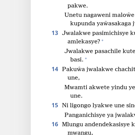
pakwe.
Unetu nagaweni maloŵe
kupunda yaŵasakaga j
13
Jwalakwe pasimichisye k
+
amlekasye?
Jwalakwe pasachile kut
+
basi.
14
Pakuŵa jwalakwe chachit
une,
Mwamti akwete yindu yej
une.
15
Ni ligongo lyakwe une sin
Panganichisye ya jwala
16
Mlungu andendekasisye 
mwangu,