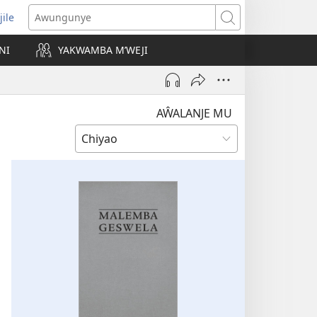
jile
wugule
Awungunye
windo
NI
YAKWAMBA M’WEJI
e)
AŴALANJE MU