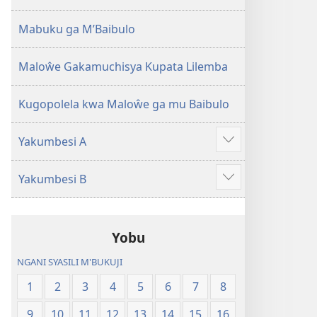
2013)
Mabuku ga M’Baibulo
Maloŵe Gakamuchisya Kupata Lilemba
Kugopolela kwa Maloŵe ga mu Baibulo
Yakumbesi A
Jilosye
yejinji
Yakumbesi B
Jilosye
yejinji
Yobu
NGANI SYASILI M'BUKUJI
1
2
3
4
5
6
7
8
9
10
11
12
13
14
15
16