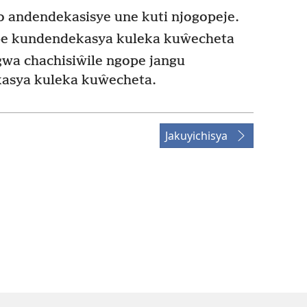
 andendekasisye une kuti njogopeje.
e kundendekasya kuleka kuŵecheta
wa chachisiŵile ngope jangu
asya kuleka kuŵecheta.
Jakuyichisya