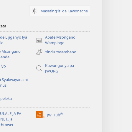
Maseting'izi ga Kawoneche
kata
e Lijiganyo lya
Apate Msongano
(awugule
lo
Wampingo
liwindo
e Msongano
Yindu Yasambano
line)
ande
Kuwungunya pa
diyo
JW.ORG
i Syakwayana ni
musi
peleka
ULALE JA PA
®
JW Hub
(awugule
NETI ja
liwindo
chtower
line)