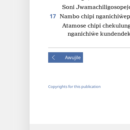
Soni Jwamachiligosopejo
17
Nambo chipi nganichiŵep
Atamose chipi chekulung
nganichiŵe kundendek
Awujile
Copyrights for this publication