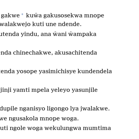
+
 gakwe
kuŵa gakusosekwa mnope
walakwejo kuti une ndende.
utenda yindu, ana ŵani ŵampaka
enda chinechakwe, akusachitenda
enda yosope yasimichisye kundendela
inji yamti mpela yeleyo yasunjile
dupile nganisyo ligongo lya jwalakwe.
kwe ngusakola mnope woga.
kuti ngole woga wekulungwa mumtima