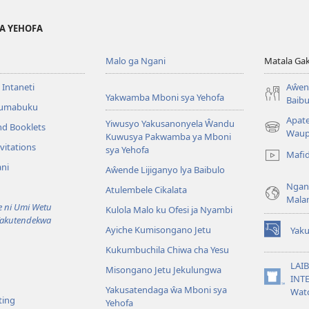
YA YEHOFA
Malo ga Ngani
Matala Ga
 Intaneti
Aŵend
Yakwamba Mboni sya Yehofa
Baibu
Tumabuku
Apat
Yiwusyo Yakusanonyela Ŵandu
nd Booklets
(awugule
Waup
Kuwusya Pakwamba ya Mboni
liwindo
vitations
sya Yehofa
Mafi
line)
ni
Aŵende Lijiganyo lya Baibulo
Ngan
Atulembele Cikalata
Mala
ni Umi Wetu
Kulola Malo ku Ofesi ja Nyambi
Yakutendekwa
Ayiche Kumisongano Jetu
Yaku
(awugule
Kukumbuchila Chiwa cha Yesu
liwindo
line)
LAIB
Misongano Jetu Jekulungwa
INTE
(awugule
Yakusatendaga ŵa Mboni sya
Wat
liwindo
ting
Yehofa