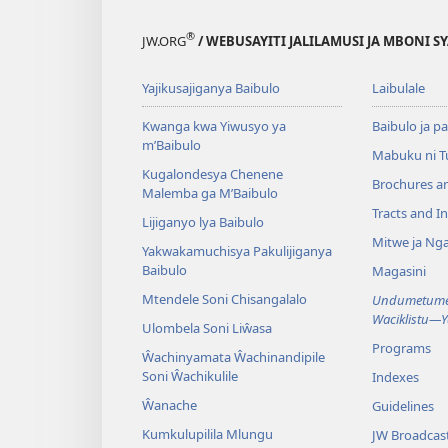
®
JW.ORG
/ WEBUSAYITI JALILAMUSI JA MBONI S
Yajikusajiganya Baibulo
Laibulale
Kwanga kwa Yiwusyo ya
Baibulo ja pa
m’Baibulo
Mabuku ni 
Kugalondesya Chenene
Brochures a
Malemba ga M’Baibulo
Tracts and In
Lijiganyo lya Baibulo
Mitwe ja Nga
Yakwakamuchisya Pakulijiganya
Baibulo
Magasini
Mtendele Soni Chisangalalo
Undumetume 
Waciklistu—
Ulombela Soni Liŵasa
Programs
Ŵachinyamata Ŵachinandipile
Soni Ŵachikulile
Indexes
Ŵanache
Guidelines
Kumkulupilila Mlungu
JW Broadcas