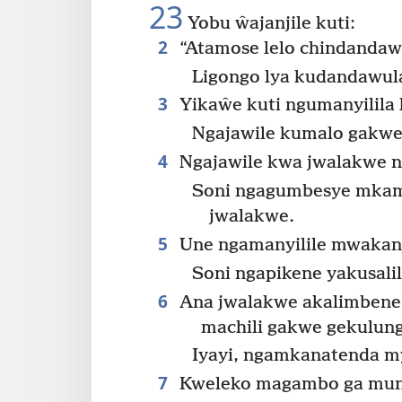
23
Yobu ŵajanjile kuti:
2
“Atamose lelo chindanda
Ligongo lya kudandawu
3
Yikaŵe kuti ngumanyilil
Ngajawile kumalo gakwe
4
Ngajawile kwa jwalakwe 
Soni ngagumbesye mka
jwalakwe.
5
Une ngamanyilile mwakanj
Soni ngapikene yakusalil
6
Ana jwalakwe akalimbene 
machili gakwe gekulun
Iyayi, ngamkanatenda m
7
Kweleko magambo ga mun