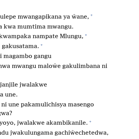
+
wulepe mwangapikana ya ŵane,
la kwa mumtima mwangu.
+
a kwampaka nampate Mlungu,
+
 gakusatama.
ni magambo gangu
mwa mwangu maloŵe gakulimbana ni
anjile jwalakwe
a une.
ni une pakamulichisya masengo
gwa?
+
yoyo, jwalakwe akambikanile.
du jwakulungama gachiŵechetedwa,