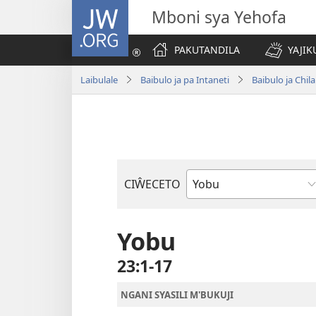
JW.ORG
Mboni sya Yehofa
PAKUTANDILA
YAJIK
Laibulale
Baibulo ja pa Intaneti
Baibulo ja Ch
CIŴECETO
Buku
ja
m'Baibulo
Yobu
23:1-17
NGANI SYASILI M'BUKUJI