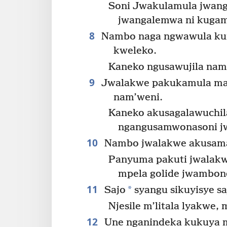
Soni Jwakulamula jwangu
jwangalemwa ni kuga
8
Nambo naga ngwawula ku
kweleko.
Kaneko ngusawujila nam
9
Jwalakwe pakukamula mas
nam’weni.
Kaneko akusagalawuchi
ngangusamwonasoni j
10
Nambo jwalakwe akusamany
Panyuma pakuti jwalakwe 
mpela golide jwambon
11
*
Sajo
syangu sikuyisye 
Njesile m’litala lyakwe,
12
Une nganindeka kukuya 