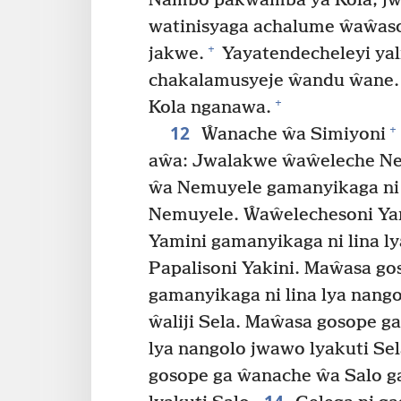
Nambo pakwamba ya Kola, jw
watinisyaga achalume ŵaŵas
+
jakwe.
Yayatendecheleyi yal
chakalamusyeje ŵandu ŵane.
+
Kola nganawa.
12
+
Ŵanache ŵa Simiyoni
aŵa: Jwalakwe ŵaŵeleche Ne
ŵa Nemuyele gamanyikaga ni l
Nemuyele. Ŵaŵelechesoni Ya
Yamini gamanyikaga ni lina l
Papalisoni Yakini. Maŵasa go
gamanyikaga ni lina lya nango
ŵaliji Sela. Maŵasa gosope g
lya nangolo jwawo lyakuti Se
gosope ga ŵanache ŵa Salo ga