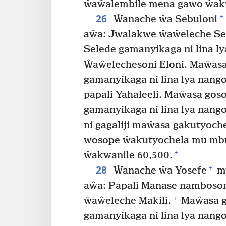
ŵaŵalembile mena gawo ŵakw
26
+
Ŵanache ŵa Sebuloni
aŵa: Jwalakwe ŵaŵeleche Se
Selede gamanyikaga ni lina ly
Ŵaŵelechesoni Eloni. Maŵasa
gamanyikaga ni lina lya nang
papali Yahaleeli. Maŵasa gos
gamanyikaga ni lina lya nango
ni gagaliji maŵasa gakutyoc
wosope ŵakutyochela mu mb
+
ŵakwanile 60,500.
28
+
Ŵanache ŵa Yosefe
mw
aŵa: Papali Manase namboson
+
ŵaŵeleche Makili.
Maŵasa g
gamanyikaga ni lina lya nango