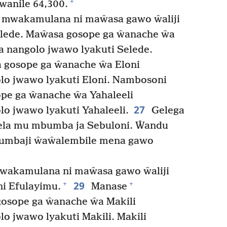
+
anile 64,300.
mwakamulana ni maŵasa gawo ŵaliji
lede. Maŵasa gosope ga ŵanache ŵa
a nangolo jwawo lyakuti Selede.
 gosope ga ŵanache ŵa Eloni
olo jwawo lyakuti Eloni. Nambosoni
ope ga ŵanache ŵa Yahaleeli
27
lo jwawo lyakuti Yahaleeli.
Gelega
hela mu mbumba ja Sebuloni. Ŵandu
umbaji ŵaŵalembile mena gawo
akamulana ni maŵasa gawo ŵaliji
29
+
+
i Efulayimu.
Manase
osope ga ŵanache ŵa Makili
lo jwawo lyakuti Makili. Makili