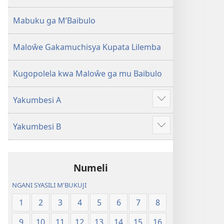
2013)
Mabuku ga M’Baibulo
Maloŵe Gakamuchisya Kupata Lilemba
Kugopolela kwa Maloŵe ga mu Baibulo
Yakumbesi A
Jilosye
yejinji
Yakumbesi B
Jilosye
yejinji
Numeli
NGANI SYASILI M'BUKUJI
1
2
3
4
5
6
7
8
9
10
11
12
13
14
15
16