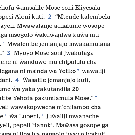
hofa ŵamsalile Mose soni Eliyesala
2
esi Aloni kuti,
“Mtende kalembela
layeli. Mwaŵalanje achalume wosope
aga msogolo ŵakuŵajilwa kuŵa mu
+
.
Mwalembe jemanjajo mwakamulana
3
.”
Myoyo Mose soni jwakutaga
ne ni ŵanduwo mu chipululu cha
+
legana ni msinda wa Yeliko
wawaliji
4
dani.
Ŵasalile jemanjajo kuti,
ume ŵa yaka yakutandila 20
+
tite Yehofa pakumlamula Mose.”
yeli ŵaŵakopweche m’chilambo cha
+
+
e
ŵa Lubeni,
juŵaliji mwanache
eli, papali Hanoki. Maŵasa gosope ga
a ni lina lya nangolo jwawo lyakuti