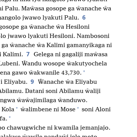
i Palu. Maŵasa gosope ga ŵanache ŵa
6
nangolo jwawo lyakuti Palu.
 gosope ga ŵanache ŵa Hesiloni
olo jwawo lyakuti Hesiloni. Nambosoni
e ga ŵanache ŵa Kalimi gamanyikaga ni
7
i Kalimi.
Gelega ni gagaliji maŵasa
Lubeni. Ŵandu wosope ŵakutyochela
+
na gawo ŵakwanile 43,730.
9
i Eliyabu.
Ŵanache ŵa Eliyabu
Abilamu. Datani soni Abilamu ŵaliji
ngwa ŵaŵajimilaga ŵanduwo.
+
+
 Kola
ŵalimbene ni Mose
soni Aloni
+
fa.
o chawugwiche ni kwamila jemanjajo.