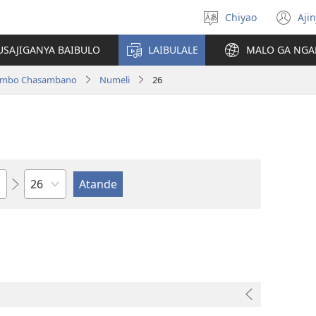
Chiyao
Ajin
Asagule
(a
ciŵeceto
li
USAJIGANYA BAIBULO
LAIBULALE
MALO GA NGA
lin
ilambo Chasambano
Numeli
26
Chaputala