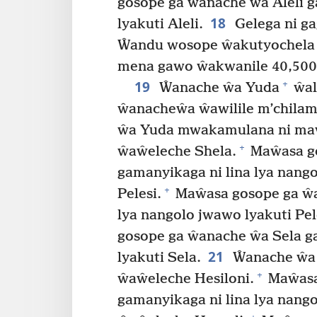
gosope ga ŵanache ŵa Aleli g
18
lyakuti Aleli.
Gelega ni ga
Ŵandu wosope ŵakutyochela
mena gawo ŵakwanile 40,500
19
+
Ŵanache ŵa Yuda
ŵali
ŵanacheŵa ŵawilile m’chilam
ŵa Yuda mwakamulana ni maŵ
+
ŵaŵeleche Shela.
Maŵasa go
gamanyikaga ni lina lya nango
+
Pelesi.
Maŵasa gosope ga ŵan
lya nangolo jwawo lyakuti Pel
gosope ga ŵanache ŵa Sela ga
21
lyakuti Sela.
Ŵanache ŵa P
+
ŵaŵeleche Hesiloni.
Maŵasa
gamanyikaga ni lina lya nang