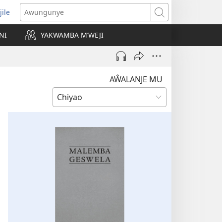
jile
wugule
Awungunye
windo
NI
YAKWAMBA M’WEJI
e)
AŴALANJE MU