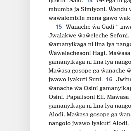
14
lyakuti Salo.
Gelega ni ga
mbumba ja Simiyoni. Ŵandu
ŵaŵalembile mena gawo ŵakw
15
+
Ŵanache ŵa Gadi
mwa
Jwalakwe ŵaŵeleche Sefoni.
ŵamanyikaga ni lina lya nang
Ŵaŵelechesoni Hagi. Maŵasa
gamanyikaga ni lina lya nango
Maŵasa gosope ga ŵanache ŵa
16
jwawo lyakuti Suni.
Jwine
ŵanache ŵa Osini gamanyikaga
Osini. Papalisoni Eli. Maŵasa
gamanyikaga ni lina lya nango
Alodi. Maŵasa gosope ga ŵana
nangolo jwawo lyakuti Alodi.