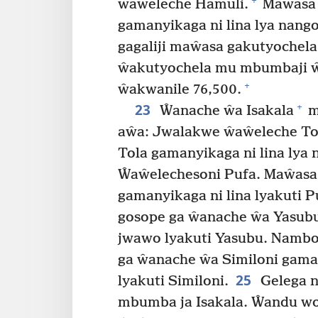
+
ŵaŵeleche Hamuli.
Maŵasa 
gamanyikaga ni lina lya nang
gagaliji maŵasa gakutyoche
ŵakutyochela mu mbumbaji 
+
ŵakwanile 76,500.
23
+
Ŵanache ŵa Isakala
m
aŵa: Jwalakwe ŵaŵeleche To
Tola gamanyikaga ni lina lya 
Ŵaŵelechesoni Pufa. Maŵasa
gamanyikaga ni lina lyakuti P
gosope ga ŵanache ŵa Yasubu 
jwawo lyakuti Yasubu. Nambo
ga ŵanache ŵa Similoni gaman
25
lyakuti Similoni.
Gelega n
mbumba ja Isakala. Ŵandu w