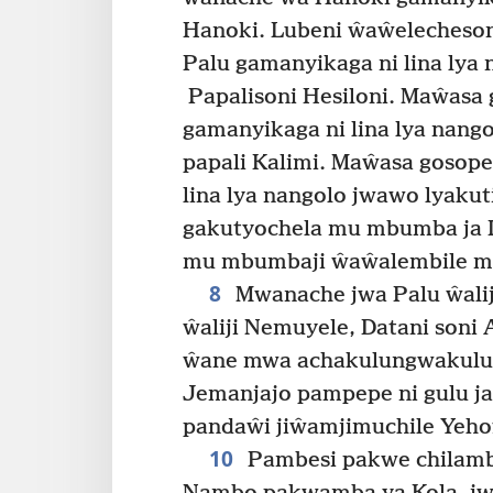
Hanoki. Lubeni ŵaŵelecheson
Palu gamanyikaga ni lina lya 
Papalisoni Hesiloni. Maŵasa
gamanyikaga ni lina lya nang
papali Kalimi. Maŵasa gosop
lina lya nangolo jwawo lyakut
gakutyochela mu mbumba ja 
mu mbumbaji ŵaŵalembile me
8
Mwanache jwa Palu ŵalij
ŵaliji Nemuyele, Datani soni 
ŵane mwa achakulungwakulu
Jemanjajo pampepe ni gulu ja
pandaŵi jiŵamjimuchile Yeho
10
Pambesi pakwe chilamb