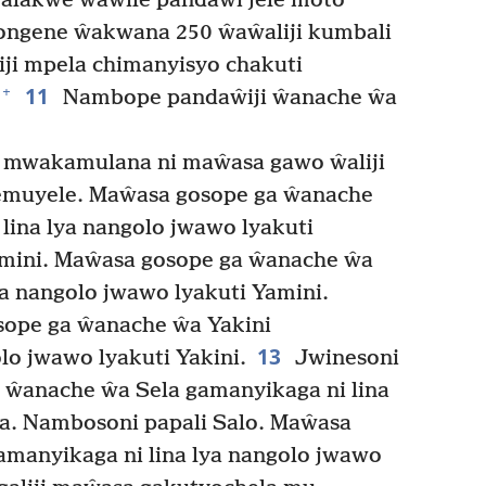
alakwe ŵawile pandaŵi jele moto
ongene ŵakwana 250 ŵaŵaliji kumbali
iji mpela chimanyisyo chakuti
11
+
Nambope pandaŵiji ŵanache ŵa
mwakamulana ni maŵasa gawo ŵaliji
muyele. Maŵasa gosope ga ŵanache
ina lya nangolo jwawo lyakuti
mini. Maŵasa gosope ga ŵanache ŵa
ya nangolo jwawo lyakuti Yamini.
sope ga ŵanache ŵa Yakini
13
lo jwawo lyakuti Yakini.
Jwinesoni
a ŵanache ŵa Sela gamanyikaga ni lina
la. Nambosoni papali Salo. Maŵasa
manyikaga ni lina lya nangolo jwawo