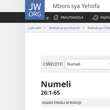
JW.ORG
Mboni sya Yehofa
PAKUTANDILA
YAJIK
Laibulale
Baibulo ja pa Intaneti
Baibulo ja Ch
CIŴECETO
Buku
ja
m'Baibulo
Numeli
26:1-65
NGANI SYASILI M'BUKUJI