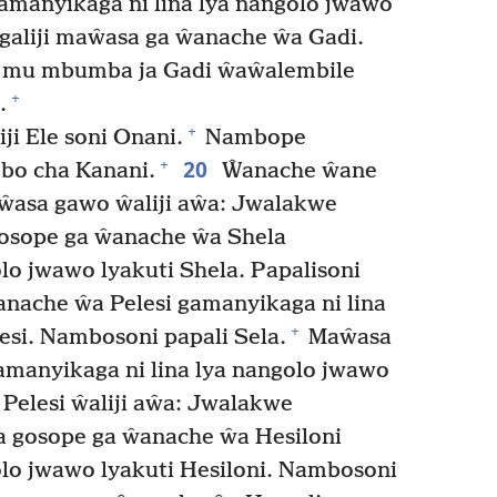
amanyikaga ni lina lya nangolo jwawo
galiji maŵasa ga ŵanache ŵa Gadi.
 mu mbumba ja Gadi ŵaŵalembile
+
.
+
ji Ele soni Onani.
Nambope
20
+
bo cha Kanani.
Ŵanache ŵane
asa gawo ŵaliji aŵa: Jwalakwe
sope ga ŵanache ŵa Shela
lo jwawo lyakuti Shela. Papalisoni
ache ŵa Pelesi gamanyikaga ni lina
+
esi. Nambosoni papali Sela.
Maŵasa
manyikaga ni lina lya nangolo jwawo
elesi ŵaliji aŵa: Jwalakwe
 gosope ga ŵanache ŵa Hesiloni
olo jwawo lyakuti Hesiloni. Nambosoni