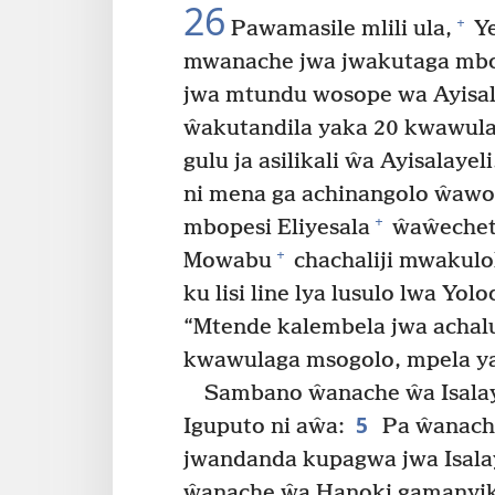
26
+
Pawamasile mlili ula,
Ye
mwanache jwa jwakutaga mbop
jwa mtundu wosope wa Ayisa
ŵakutandila yaka 20 kwawul
gulu ja asilikali ŵa Ayisalayeli
ni mena ga achinangolo ŵawo
+
mbopesi Eliyesala
ŵaŵechete
+
Mowabu
chachaliji mwakulo
ku lisi line lya lusulo lwa Yolo
“Mtende kalembela jwa achal
kwawulaga msogolo, mpela ya
Sambano ŵanache ŵa Isala
5
Iguputo ni aŵa:
Pa ŵanach
jwandanda kupagwa jwa Isalay
ŵanache ŵa Hanoki gamanyikag