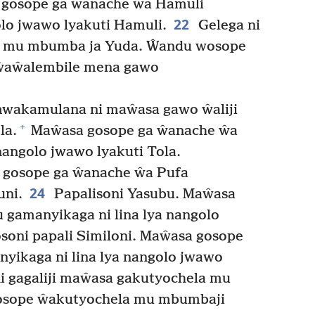
gosope ga ŵanache ŵa Hamuli
22
olo jwawo lyakuti Hamuli.
Gelega ni
la mu mbumba ja Yuda. Ŵandu wosope
ŵaŵalembile mena gawo
wakamulana ni maŵasa gawo ŵaliji
+
la.
Maŵasa gosope ga ŵanache ŵa
nangolo jwawo lyakuti Tola.
 gosope ga ŵanache ŵa Pufa
24
uni.
Papalisoni Yasubu. Maŵasa
gamanyikaga ni lina lya nangolo
soni papali Similoni. Maŵasa gosope
yikaga ni lina lya nangolo jwawo
i gagaliji maŵasa gakutyochela mu
osope ŵakutyochela mu mbumbaji