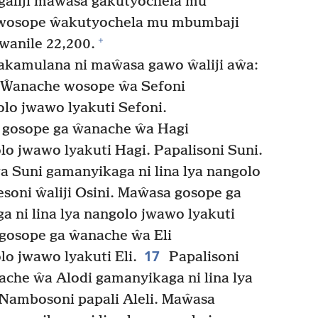
galiji maŵasa gakutyochela mu
 wosope ŵakutyochela mu mbumbaji
+
anile 22,200.
kamulana ni maŵasa gawo ŵaliji aŵa:
 Ŵanache wosope ŵa Sefoni
olo jwawo lyakuti Sefoni.
 gosope ga ŵanache ŵa Hagi
lo jwawo lyakuti Hagi. Papalisoni Suni.
 Suni gamanyikaga ni lina lya nangolo
soni ŵaliji Osini. Maŵasa gosope ga
 ni lina lya nangolo jwawo lyakuti
 gosope ga ŵanache ŵa Eli
17
lo jwawo lyakuti Eli.
Papalisoni
che ŵa Alodi gamanyikaga ni lina lya
 Nambosoni papali Aleli. Maŵasa