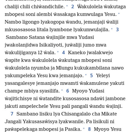
+
2
chaliji chili chiŵandichile.
Ŵakulolela ŵakutaga
+
mbopesi soni alembi ŵasakaga kumwulaga Yesu.
Nambo ligongo lyakogopa ŵandu, jemanjaji ŵaliji
+
3
mkusosasosa litala lyambone lyakumwulajila.
Sambano Satana ŵajinjile mwa Yudasi
jwakolanjidwa Isikaliyoti, juŵaliji jumo mwa
+
4
ŵakulijiganya 12 ŵala.
Kaneko jwalakwejo
ŵapite kwa ŵakulolela ŵakutaga mbopesi soni
ŵakulolela nyumba ja Mlungu kukukambilana nawo
+
5
yakumpeleka Yesu kwa jemanjajo.
Yeleyi
yasangalesye jemanjajo mwamti ŵakamulene yakuti
+
6
champe mbiya syasilifa.
Myoyo Yudasi
ŵajitichisye ni ŵatandite kusosasosa ndaŵi jambone
jakuti ampelechele Yesu pali pangali ŵandu ŵajinji.
7
Sambano lisiku lya Chisangalalo cha Mikate
Jangali Yakusasaŵisya lyakwanile. Pa lisikuli ni
+
8
paŵapelekaga mbopesi ja Pasika.
Myoyo Yesu