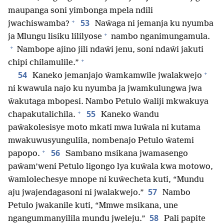
maupanga soni yimbonga mpela ndili
+
53
jwachiswamba?
Naŵaga ni jemanja ku nyumba
+
ja Mlungu lisiku lililyose
nambo nganimungamula.
+
Nambope ajino jili ndaŵi jenu, soni ndaŵi jakuti
+
chipi chilamulile.”
+
54
Kaneko jemanjajo ŵamkamwile jwalakwejo
ni kwawula najo ku nyumba ja jwamkulungwa jwa
ŵakutaga mbopesi. Nambo Petulo ŵaliji mkwakuya
+
55
chapakutalichila.
Kaneko ŵandu
paŵakolesisye moto mkati mwa luŵala ni kutama
mwakuwusyungulila, nombenajo Petulo ŵatemi
+
56
papopo.
Sambano msikana jwamasengo
paŵam’weni Petulo ligongo lya kuŵala kwa motowo,
ŵamlolechesye mnope ni kuŵecheta kuti, “Mundu
57
aju jwajendagasoni ni jwalakwejo.”
Nambo
Petulo jwakanile kuti, “Mmwe msikana, une
58
ngangummanyilila mundu jweleju.”
Pali papite