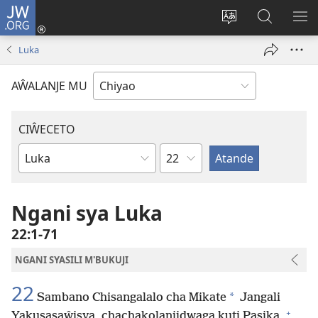
JW.ORG
Ajinjile
(awugule
Acenje
Kuwungu
AL
liwindo
ciŵeceto
pa
ME
Luka
line)
JW.ORG
AŴALANJE MU
CIŴECETO
Chaputala
Buku
ja
m'Baibulo
Ngani sya Luka
22:1-71
NGANI SYASILI M'BUKUJI
22
*
Sambano Chisangalalo cha Mikate
Jangali
+
Yakusasaŵisya, chachakolanjidwaga kuti Pasika,