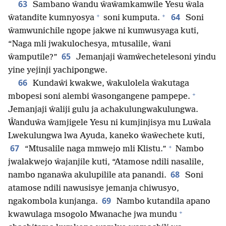
63
Sambano ŵandu ŵaŵamkamwile Yesu ŵala
+
+
64
ŵatandite kumnyosya
soni kumputa.
Soni
ŵamwunichile ngope jakwe ni kumwusyaga kuti,
“Naga mli jwakulochesya, mtusalile, ŵani
65
ŵamputile?”
Jemanjaji ŵamŵechetelesoni yindu
yine yejinji yachipongwe.
66
Kundaŵi kwakwe, ŵakulolela ŵakutaga
+
mbopesi soni alembi ŵasongangene pampepe.
Jemanjaji ŵaliji gulu ja achakulungwakulungwa.
Ŵanduŵa ŵamjigele Yesu ni kumjinjisya mu Luŵala
Lwekulungwa lwa Ayuda, kaneko ŵaŵechete kuti,
+
67
“Mtusalile naga mmwejo mli Klistu.”
Nambo
jwalakwejo ŵajanjile kuti, “Atamose ndili nasalile,
68
nambo nganaŵa akulupilile ata panandi.
Soni
atamose ndili nawusisye jemanja chiwusyo,
69
ngakombola kunjanga.
Nambo kutandila apano
+
kwawulaga msogolo Mwanache jwa mundu