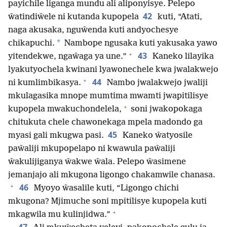
payichile liganga mundu ali aliponyisye. Pelepo
42
ŵatindiŵele ni kutanda kupopela
kuti, “Atati,
naga akusaka, nguŵenda kuti andyochesye
*
chikapuchi.
Nambope ngusaka kuti yakusaka yawo
+
43
yitendekwe, ngaŵaga ya une.”
Kaneko lilayika
lyakutyochela kwinani lyawonechele kwa jwalakwejo
+
44
ni kumlimbikasya.
Nambo jwalakwejo jwaliji
mkulagasika mnope mumtima mwamti jwapitilisye
+
kupopela mwakuchondelela,
soni jwakopokaga
chitukuta chele chawonekaga mpela madondo ga
45
myasi gali mkugwa pasi.
Kaneko ŵatyosile
paŵaliji mkupopelapo ni kwawula paŵaliji
ŵakulijiganya ŵakwe ŵala. Pelepo ŵasimene
jemanjajo ali mkugona ligongo chakamwile chanasa.
+
46
Myoyo ŵasalile kuti, “Ligongo chichi
mkugona? Mjimuche soni mpitilisye kupopela kuti
+
mkagwila mu kulinjidwa.”