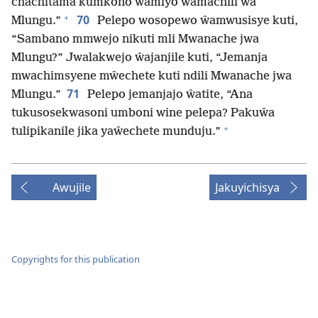
chachitama kumkono wamlyo wamachili wa
+
70
Mlungu.”
Pelepo wosopewo ŵamwusisye kuti,
“Sambano mmwejo nikuti mli Mwanache jwa
Mlungu?” Jwalakwejo ŵajanjile kuti, “Jemanja
mwachimsyene mŵechete kuti ndili Mwanache jwa
71
Mlungu.”
Pelepo jemanjajo ŵatite, “Ana
tukusosekwasoni umboni wine pelepa? Pakuŵa
+
tulipikanile jika yaŵechete munduju.”
Awujile
Jakuyichisya
Copyrights for this publication