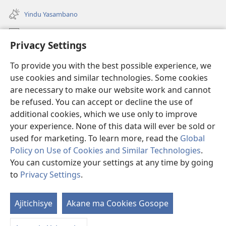
(awugule
line)
liwindo
Yindu Yasambano
line)
Mafidiyo
Privacy Settings
Kuwungunya pa JW.ORG
To provide you with the best possible experience, we
Ngani Syakwayana ni Malamusi
use cookies and similar technologies. Some cookies
are necessary to make our website work and cannot
Yakupeleka
(awugule
be refused. You can accept or decline the use of
liwindo
additional cookies, which we use only to improve
line)
LAIBULALE JA PA INTENETI ja Watchtower
your experience. None of this data will ever be sold or
(awugule
liwindo
used for marketing. To learn more, read the
Global
®
JW Hub
line)
(awugule
Policy on Use of Cookies and Similar Technologies
.
liwindo
You can customize your settings at any time by going
line)
to
Privacy Settings
.
Copyright
© 2026 Watch Tower Bible and Tract Society of Pennsylvania.
Ajitichisye
Akane ma Cookies Gosope
Ji
MALAMUSI
|
YINDU YAMTEMELA
|
PRIVACY SETTINGS
Y