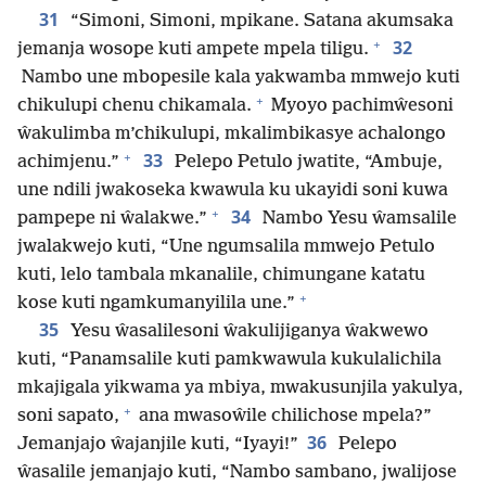
31
“Simoni, Simoni, mpikane. Satana akumsaka
+
32
jemanja wosope kuti ampete mpela tiligu.
Nambo une mbopesile kala yakwamba mmwejo kuti
+
chikulupi chenu chikamala.
Myoyo pachimŵesoni
ŵakulimba m’chikulupi, mkalimbikasye achalongo
+
33
achimjenu.”
Pelepo Petulo jwatite, “Ambuje,
une ndili jwakoseka kwawula ku ukayidi soni kuwa
+
34
pampepe ni ŵalakwe.”
Nambo Yesu ŵamsalile
jwalakwejo kuti, “Une ngumsalila mmwejo Petulo
kuti, lelo tambala mkanalile, chimungane katatu
+
kose kuti ngamkumanyilila une.”
35
Yesu ŵasalilesoni ŵakulijiganya ŵakwewo
kuti, “Panamsalile kuti pamkwawula kukulalichila
mkajigala yikwama ya mbiya, mwakusunjila yakulya,
+
soni sapato,
ana mwasoŵile chilichose mpela?”
36
Jemanjajo ŵajanjile kuti, “Iyayi!”
Pelepo
ŵasalile jemanjajo kuti, “Nambo sambano, jwalijose