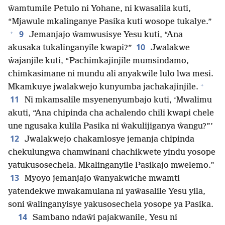
ŵamtumile Petulo ni Yohane, ni kwasalila kuti,
“Mjawule mkalinganye Pasika kuti wosope tukalye.”
+
9
Jemanjajo ŵamwusisye Yesu kuti, “Ana
10
akusaka tukalinganyile kwapi?”
Jwalakwe
ŵajanjile kuti, “Pachimkajinjile mumsindamo,
chimkasimane ni mundu ali anyakwile lulo lwa mesi.
+
Mkamkuye jwalakwejo kunyumba jachakajinjile.
11
Ni mkamsalile msyenenyumbajo kuti, ‘Mwalimu
akuti, “Ana chipinda cha achalendo chili kwapi chele
une ngusaka kulila Pasika ni ŵakulijiganya ŵangu?”’
12
Jwalakwejo chakamlosye jemanja chipinda
chekulungwa chamwinani chachikwete yindu yosope
yatukusosechela. Mkalinganyile Pasikajo mwelemo.”
13
Myoyo jemanjajo ŵanyakwiche mwamti
yatendekwe mwakamulana ni yaŵasalile Yesu yila,
soni ŵalinganyisye yakusosechela yosope ya Pasika.
14
Sambano ndaŵi pajakwanile, Yesu ni