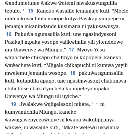
ŵandumetume ŵakwe ŵatemi mwakusyungulila
+
15
tebulo.
Kaneko ŵasalile jemanjajo kuti, “Mbele
ndili mkusachilila mnope kulya Pasikaji yimpepe ni
jemanja mkanindande kusimana ni yakusawusya.
16
Pakuŵa ngumsalila kuti, une ngasindyasoni
Pasikaji mpaka yosope yajikwimila yili yitendekwe
17
mu Umwenye wa Mlungu.”
Myoyo Yesu
ŵapochele chikapu cha finyo ni kupopela, kaneko
ŵaŵechete kuti, “Mjigale chikapuchi ni kumwa yayili
18
mwelemu jemanja wosope,
pakuŵa ngumsalila
kuti, kutandila apano, une ngasimwasoni chakumwa
chilichose chakutyochela ku mpeleya mpaka
Umwenye wa Mlungu uli uyiche.”
+
19
*
Jwalakwe ŵajigelesoni mkate,
ni
kumyamichila Mlungu, kaneko
ŵawugaŵenyegaŵenye ni kwapa ŵakulijiganya
ŵakwe, ni ŵasalile kuti, “Mkate welewu ukwimila