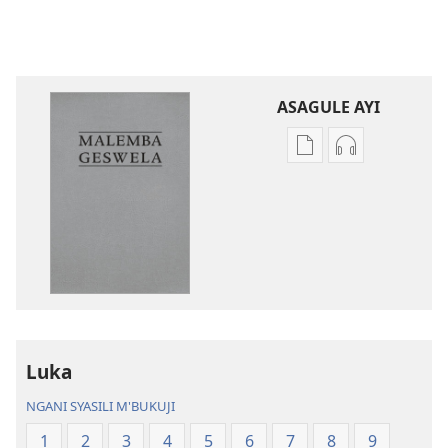
ASAGULE AYI
Asagule
Kusagula
katende
mbali
ka
syakupikanil
dawonilodi
Baibulo
Baibulo
ja
ja
Chilambo
Chilambo
Chasambano
Chasambano
ja
ja
Malemba
Luka
Malemba
Geswela
Geswela
(Jelinganyeso
NGANI SYASILI M'BUKUJI
(Jelinganyesoni
mu
1
2
3
4
5
6
7
8
9
mu
2013)