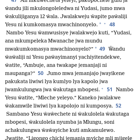
47
Ali mkuŵecheta yeleyi, pakopochele gulu ja
ŵandu jili mkulongoleledwa ni Yudasi, jumo mwa
ŵakulijiganya 12 ŵala. Jwalakweju ŵapite paŵaliji
+
48
*
Yesu ni kumkomasya mwachinonyelo.
Nambo Yesu ŵamwusisye jwalakwejo kuti, “Yudasi,
ana mkumpeleka Mwanache jwa mundu
49
*
mwakumkomasya mwachinonyelo?”
Ŵandu
ŵaŵaliji ni Yesu paŵayimanyi yachiyitendekwe,
ŵatite, “Ambuje, ana twakape jemanjaji ni
50
maupanga?”
Jumo mwa jemanjajo jwayikene
pakukata liwiwi lya kumlyo lya kapolo jwa
+
51
jwamkulungwa jwa ŵakutaga mbopesi.
Nambo
Yesu ŵatite, “Mleche yeleyo.” Kaneko jwalakwe
52
ŵakamwile liwiwi lya kapolojo ni kumposya.
Sambano Yesu ŵaŵechete ni ŵakulolela ŵakutaga
mbopesi, ŵakulolela nyumba ja Mlungu, soni
achakulungwa ŵaŵayiche kuti amkamulewo.
Jwatite, “Ligongo chichi jemanja myiche mli mjigele