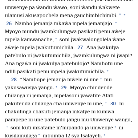
umwenye pa ŵandu ŵawo, soni ŵandu ŵakwete
+
*
ulamusi akusapochela mena gauchimbichimbi.
+
26
Nambo jemanja mkaŵa mpela jemanjajo.
Myoyo mundu jwamkulungwa pasikati penu aŵeje
+
mpela kamwanache,
soni jwakwalongolela ŵane
27
aŵeje mpela jwakutumichila.
Ana jwakulya
patebulo ni jwakutumichila, jwamkulungwa ni jwapi?
Ana ngaŵa ni jwakulya patebulojo? Nambotu une
+
ndili pasikati penu mpela jwakutumichila.
+
28
“Nambope jemanja mŵele ni une
mu
+
29
yakusawusya yangu.
Myoyo chindende
chilanga ni jemanja, mpelasoni yaŵatite Atati
+
30
pakutenda chilanga cha umwenye ni une,
ni
chakulinga chakuti jemanja mkalye ni kumwa
pampepe ni une patebulo jangu mu Umwenye wangu,
+
+
soni kuti mkatame m’mipando ja umwenye
ni
+
*
kusilamulaga
mbumba 12 sya Isalayeli.