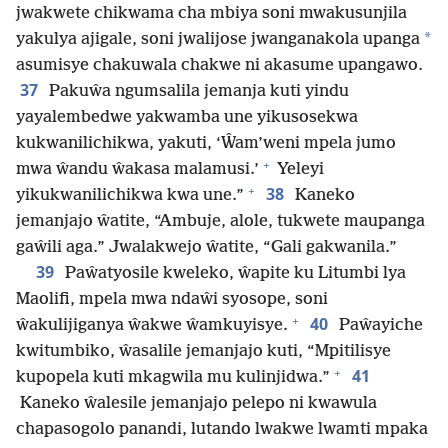
jwakwete chikwama cha mbiya soni mwakusunjila
*
yakulya ajigale, soni jwalijose jwanganakola upanga
asumisye chakuwala chakwe ni akasume upangawo.
37
Pakuŵa ngumsalila jemanja kuti yindu
yayalembedwe yakwamba une yikusosekwa
kukwanilichikwa, yakuti, ‘Ŵam’weni mpela jumo
+
mwa ŵandu ŵakasa malamusi.’
Yeleyi
+
38
yikukwanilichikwa kwa une.”
Kaneko
jemanjajo ŵatite, “Ambuje, alole, tukwete maupanga
gaŵili aga.” Jwalakwejo ŵatite, “Gali gakwanila.”
39
Paŵatyosile kweleko, ŵapite ku Litumbi lya
Maolifi, mpela mwa ndaŵi syosope, soni
+
40
ŵakulijiganya ŵakwe ŵamkuyisye.
Paŵayiche
kwitumbiko, ŵasalile jemanjajo kuti, “Mpitilisye
+
41
kupopela kuti mkagwila mu kulinjidwa.”
Kaneko ŵalesile jemanjajo pelepo ni kwawula
chapasogolo panandi, lutando lwakwe lwamti mpaka