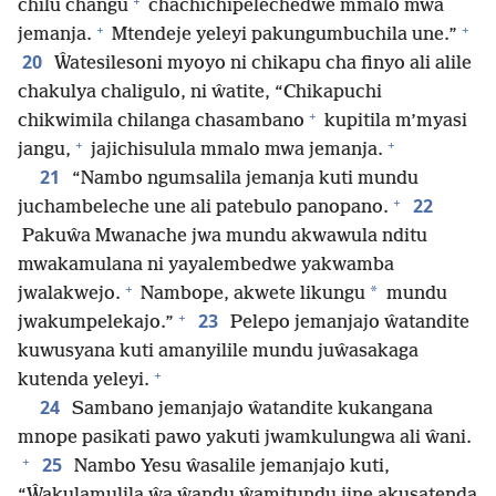
+
chilu changu
chachichipelechedwe mmalo mwa
+
+
jemanja.
Mtendeje yeleyi pakungumbuchila une.”
20
Ŵatesilesoni myoyo ni chikapu cha finyo ali alile
chakulya chaligulo, ni ŵatite, “Chikapuchi
+
chikwimila chilanga chasambano
kupitila m’myasi
+
+
jangu,
jajichisulula mmalo mwa jemanja.
21
“Nambo ngumsalila jemanja kuti mundu
+
22
juchambeleche une ali patebulo panopano.
Pakuŵa Mwanache jwa mundu akwawula nditu
mwakamulana ni yayalembedwe yakwamba
+
*
jwalakwejo.
Nambope, akwete likungu
mundu
+
23
jwakumpelekajo.”
Pelepo jemanjajo ŵatandite
kuwusyana kuti amanyilile mundu juŵasakaga
+
kutenda yeleyi.
24
Sambano jemanjajo ŵatandite kukangana
mnope pasikati pawo yakuti jwamkulungwa ali ŵani.
+
25
Nambo Yesu ŵasalile jemanjajo kuti,
“Ŵakulamulila ŵa ŵandu ŵamitundu jine akusatenda