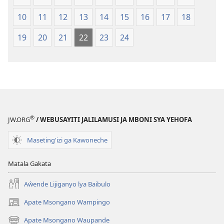
2013)
10
11
12
13
14
15
16
17
18
19
20
21
22
23
24
®
JW.ORG
/ WEBUSAYITI JALILAMUSI JA MBONI SYA YEHOFA
Maseting'izi ga Kawoneche
Matala Gakata
Aŵende Lijiganyo lya Baibulo
Apate Msongano Wampingo
(awugule
liwindo
Apate Msongano Waupande