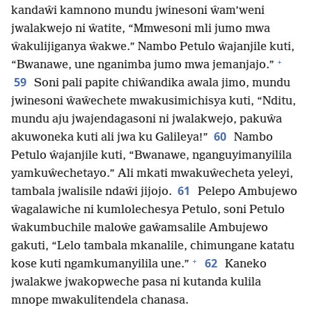
kandaŵi kamnono mundu jwinesoni ŵam’weni
jwalakwejo ni ŵatite, “Mmwesoni mli jumo mwa
ŵakulijiganya ŵakwe.” Nambo Petulo ŵajanjile kuti,
+
“Bwanawe, une nganimba jumo mwa jemanjajo.”
59
Soni pali papite chiŵandika awala jimo, mundu
jwinesoni ŵaŵechete mwakusimichisya kuti, “Nditu,
mundu aju jwajendagasoni ni jwalakwejo, pakuŵa
60
akuwoneka kuti ali jwa ku Galileya!”
Nambo
Petulo ŵajanjile kuti, “Bwanawe, nganguyimanyilila
yamkuŵechetayo.” Ali mkati mwakuŵecheta yeleyi,
61
tambala jwalisile ndaŵi jijojo.
Pelepo Ambujewo
ŵagalawiche ni kumlolechesya Petulo, soni Petulo
ŵakumbuchile maloŵe gaŵamsalile Ambujewo
gakuti, “Lelo tambala mkanalile, chimungane katatu
+
62
kose kuti ngamkumanyilila une.”
Kaneko
jwalakwe jwakopweche pasa ni kutanda kulila
mnope mwakulitendela chanasa.