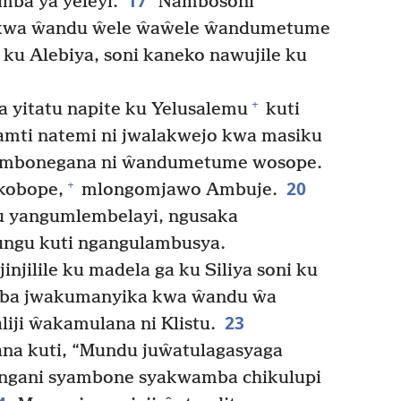
17
ba ya yeleyi.
Nambosoni
u kwa ŵandu ŵele ŵaŵele ŵandumetume
ku Alebiya, soni kaneko nawujile ku
+
a yitatu napite ku Yelusalemu
kuti
ti natemi ni jwalakwejo kwa masiku
mbonegana ni ŵandumetume wosope.
20
+
kobope,
mlongomjawo Ambuje.
 yangumlembelayi, ngusaka
ungu kuti ngangulambusya.
njilile ku madela ga ku Siliya soni ku
a jwakumanyika kwa ŵandu ŵa
23
iji ŵakamulana ni Klistu.
na kuti, “Mundu juŵatulagasyaga
 ngani syambone syakwamba chikulupi