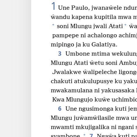
1
Une Paulo, jwanaŵele ndu
ŵandu kapena kupitila mwa m
+
+
soni Mlungu jwali Atati
ŵa
pampepe ni achalongo achimj
mipingo ja ku Galatiya.
3
Umbone mtima wekulung
Mlungu Atati ŵetu soni Ambuj
Jwalakwe ŵalipeleche ligong
chakuti atukulupusye ku ya
mwakamulana ni yakusasaka M
Kwa Mlungujo kuŵe uchimbic
6
Une ngusimonga kuti je
Mlungu juŵamŵilasile mwa u
mwamti mkujigalika ni ngani 
7
+
syambone.
Ngaŵa kuti pa