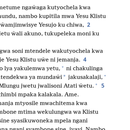
metume ngaŵaga kutyochela kwa
undu, nambo kupitila mwa Yesu Klistu
2
ŵamjimwisye Yesujo ku chiwa,
etu ŵali akuno, tukupeleka moni ku
wa soni mtendele wakutyochela kwa
4
e Yesu Klistu uŵe ni jemanja.
+
o lya yakulemwa yetu,
ni chakulinga
+
*
kutendekwa ya mundaŵi
jakusakalaji,
5
+
lungu jwetu jwalisoni Atati ŵetu.
himbi mpaka kalakala. Ame.
manja mtyosile mwachitema kwa
mbone mtima wekulungwa wa Klistu
sine syasikuwoneka mpela ngani
na ngani syambone sine, iyayi. Nambo