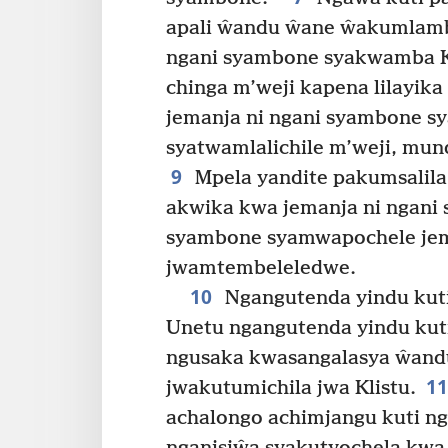
apali ŵandu ŵane ŵakumlamb
ngani syambone syakwamba K
chinga m’weji kapena lilayik
jemanja ni ngani syambone s
syatwamlalichile m’weji, mu
9
Mpela yandite pakumsalila,
akwika kwa jemanja ni ngani
syambone syamwapochele jem
jwamtembeleledwe.
10
Ngangutenda yindu kut
Unetu ngangutenda yindu kut
ngusaka kwasangalasya ŵand
1
jwakutumichila jwa Klistu.
achalongo achimjangu kuti ng