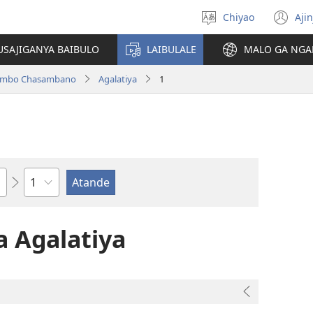
Chiyao
Ajin
Asagule
(a
ciŵeceto
li
USAJIGANYA BAIBULO
LAIBULALE
MALO GA NGA
lin
ilambo Chasambano
Agalatiya
1
Chaputala
 Agalatiya