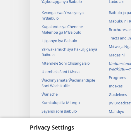
Yajikusajiganya Baibulo
Laibulale
Kwanga kwa Yiwusyo ya
Baibulo ja pa
m’Baibulo
Mabuku ni 
Kugalondesya Chenene
Brochures a
Malemba ga M’Baibulo
Tracts and In
Lijiganyo lya Baibulo
Mitwe ja Nga
Yakwakamuchisya Pakulijiganya
Baibulo
Magasini
Mtendele Soni Chisangalalo
Undumetume 
Waciklistu—
Ulombela Soni Liŵasa
Programs
Ŵachinyamata Ŵachinandipile
Soni Ŵachikulile
Indexes
Ŵanache
Guidelines
Kumkulupilila Mlungu
JW Broadcas
Sayansi soni Baibulo
Mafidiyo
Nyimbo
Privacy Settings
Maseŵelo ga