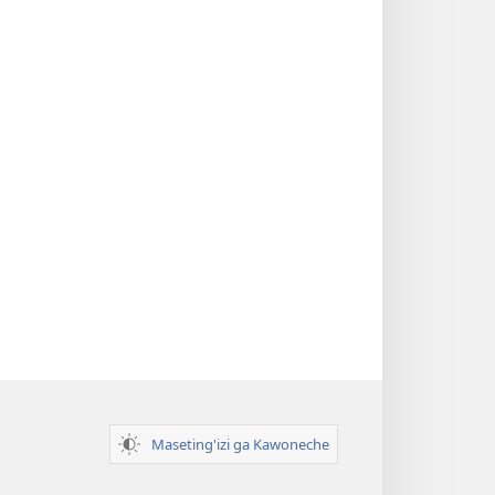
Maseting'izi ga Kawoneche