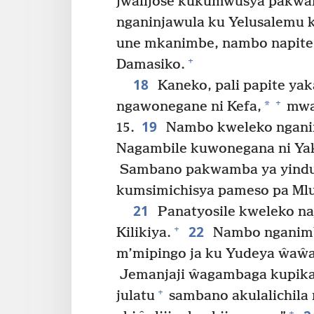
jwalijose kukumwusya pakwam
nganinjawula ku Yelusalem
une mkanimbe, nambo napite 
+
Damasiko.
18
Kaneko, pali papite yak
+
*
ngawonegane ni Kefa,
mwam
19
15.
Nambo kweleko ngani
Nagambile kuwonegana ni Ya
Sambano pakwamba ya yindu
kumsimichisya pameso pa Ml
21
Panatyosile kweleko naji
22
+
Kilikiya.
Nambo nganimb
m’mipingo ja ku Yudeya ŵaŵal
Jemanjaji ŵagambaga kupika
+
julatu
sambano akulalichila
+