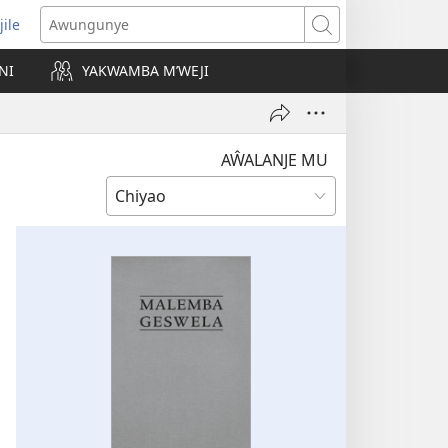
jile
wugule
Awungunye
windo
NI
YAKWAMBA M’WEJI
e)
AŴALANJE MU