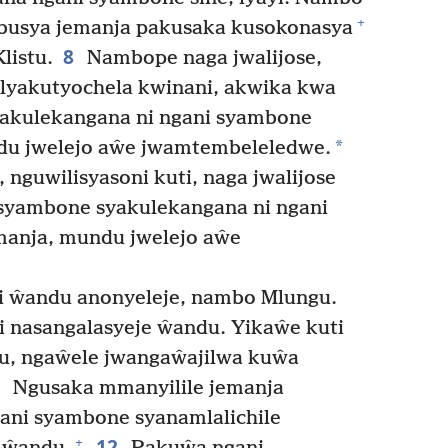
+
usya jemanja pakusaka kusokonasya
8
listu.
Nambope naga jwalijose,
a lyakutyochela kwinani, akwika kwa
yakulekangana ni ngani syambone
*
ndu jwelejo aŵe jwamtembeleledwe.
 nguwilisyasoni kuti, naga jwalijose
 syambone syakulekangana ni ngani
anja, mundu jwelejo aŵe
i ŵandu anonyeleje, nambo Mlungu.
i nasangalasyeje ŵandu. Yikaŵe kuti
u, ngaŵele jwangaŵajilwa kuŵa
1
Ngusaka mmanyilile jemanja
ani syambone syanamlalichile
12
+