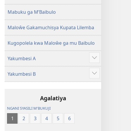
2013)
Mabuku ga M’Baibulo
Maloŵe Gakamuchisya Kupata Lilemba
Kugopolela kwa Maloŵe ga mu Baibulo
Yakumbesi A
Jilosye
yejinji
Yakumbesi B
Jilosye
yejinji
Agalatiya
NGANI SYASILI M'BUKUJI
1
2
3
4
5
6