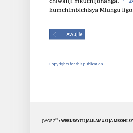
2
chiŵaliji mkuchijonanga.”
kumchimbichisya Mlungu ligo
Awujile
Copyrights for this publication
®
JW.ORG
/ WEBUSAYITI JALILAMUSI JA MBONI S