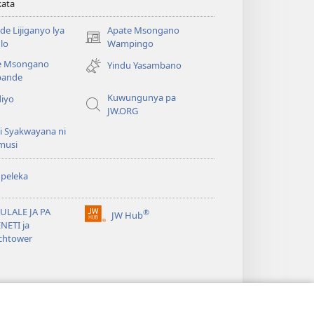
kata
e Lijiganyo lya
Apate Msongano
(awugule
lo
Wampingo
liwindo
e Msongano
Yindu Yasambano
line)
ande
Kuwungunya pa
diyo
JW.ORG
i Syakwayana ni
musi
peleka
ULALE JA PA
®
JW Hub
(awugule
NETI ja
liwindo
chtower
line)