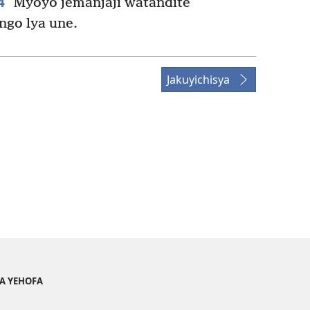
4
Myoyo jemanjaji ŵatandite
ngo lya une.
Jakuyichisya
YA YEHOFA