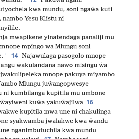
 ŵandu.
Pakuŵa ngani
tyochela kwa mundu, soni ngaŵa kuti
 nambo Yesu Klistu ni
yilile.
nja mwapikene yinatendaga panaliji mu
e mnope mpingo wa Mlungu soni
14
+
e.
Najawulaga pasogolo mnope
angu ŵakulandana nawo misingu ŵa
i jwakulipeleka mnope pakuya miyambo
ambo Mlungu juŵangopwesye
i kumbilanga kupitila mu umbone
16
ŵayiweni kuŵa yakuŵajilwa
kwe kupitila mwa une ni chakulinga
mbone syakwamba jwalakwe kwa ŵandu
une nganimbutuchila kwa mundu