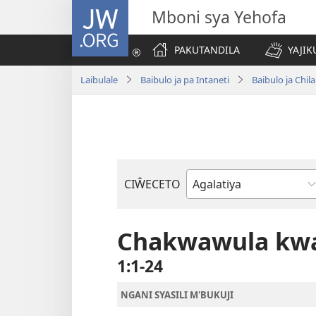
JW.ORG
Mboni sya Yehofa
PAKUTANDILA
YAJIK
Laibulale
Baibulo ja pa Intaneti
Baibulo ja Ch
CIŴECETO
Buku
ja
m'Baibulo
Chakwawula kwa
1:1-24
NGANI SYASILI M'BUKUJI