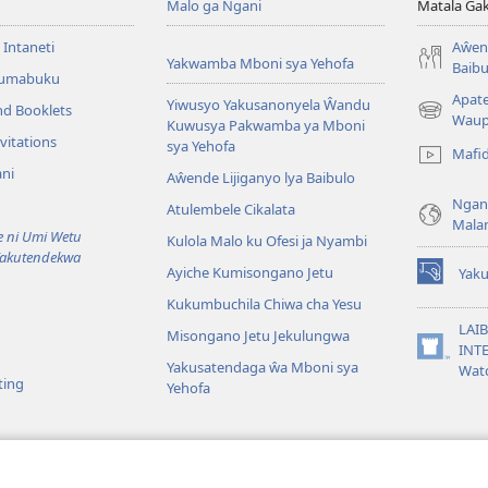
Malo ga Ngani
Matala Ga
 Intaneti
Aŵend
Yakwamba Mboni sya Yehofa
Baibu
Tumabuku
Apat
Yiwusyo Yakusanonyela Ŵandu
nd Booklets
(awugule
Waup
Kuwusya Pakwamba ya Mboni
liwindo
vitations
sya Yehofa
Mafi
line)
ni
Aŵende Lijiganyo lya Baibulo
Ngan
Atulembele Cikalata
Mala
ni Umi Wetu
Kulola Malo ku Ofesi ja Nyambi
Yakutendekwa
Ayiche Kumisongano Jetu
Yaku
(awugule
Kukumbuchila Chiwa cha Yesu
liwindo
line)
LAIB
Misongano Jetu Jekulungwa
INTE
(awugule
Yakusatendaga ŵa Mboni sya
Wat
liwindo
ting
Yehofa
line)
 M’Baibulo