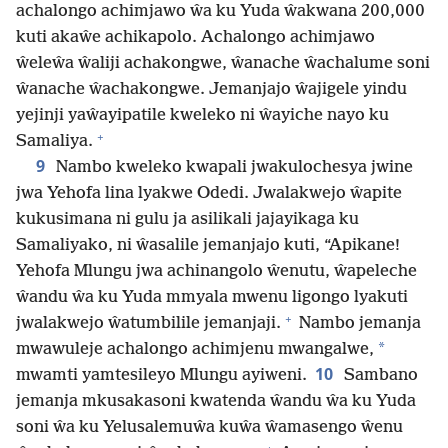
achalongo achimjawo ŵa ku Yuda ŵakwana 200,000
kuti akaŵe achikapolo. Achalongo achimjawo
ŵeleŵa ŵaliji achakongwe, ŵanache ŵachalume soni
ŵanache ŵachakongwe. Jemanjajo ŵajigele yindu
yejinji yaŵayipatile kweleko ni ŵayiche nayo ku
+
Samaliya.
9
Nambo kweleko kwapali jwakulochesya jwine
jwa Yehofa lina lyakwe Odedi. Jwalakwejo ŵapite
kukusimana ni gulu ja asilikali jajayikaga ku
Samaliyako, ni ŵasalile jemanjajo kuti, “Apikane!
Yehofa Mlungu jwa achinangolo ŵenutu, ŵapeleche
ŵandu ŵa ku Yuda mmyala mwenu ligongo lyakuti
+
jwalakwejo ŵatumbilile jemanjaji.
Nambo jemanja
*
mwawuleje achalongo achimjenu mwangalwe,
10
mwamti yamtesileyo Mlungu ayiweni.
Sambano
jemanja mkusakasoni kwatenda ŵandu ŵa ku Yuda
soni ŵa ku Yelusalemuŵa kuŵa ŵamasengo ŵenu