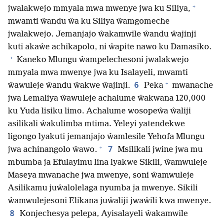
+
jwalakwejo mmyala mwa mwenye jwa ku Siliya,
mwamti ŵandu ŵa ku Siliya ŵamgomeche
jwalakwejo. Jemanjajo ŵakamwile ŵandu ŵajinji
kuti akaŵe achikapolo, ni ŵapite nawo ku Damasiko.
+
Kaneko Mlungu ŵampelechesoni jwalakwejo
mmyala mwa mwenye jwa ku Isalayeli, mwamti
+
6
ŵawuleje ŵandu ŵakwe ŵajinji.
Peka
mwanache
jwa Lemaliya ŵawuleje achalume ŵakwana 120,000
ku Yuda lisiku limo. Achalume wosopeŵa ŵaliji
asilikali ŵakulimba mtima. Yeleyi yatendekwe
ligongo lyakuti jemanjajo ŵamlesile Yehofa Mlungu
+
7
jwa achinangolo ŵawo.
Msilikali jwine jwa mu
mbumba ja Efulayimu lina lyakwe Sikili, ŵamwuleje
Maseya mwanache jwa mwenye, soni ŵamwuleje
Asilikamu juŵalolelaga nyumba ja mwenye. Sikili
ŵamwulejesoni Elikana juŵaliji jwaŵili kwa mwenye.
8
Konjechesya pelepa, Ayisalayeli ŵakamwile