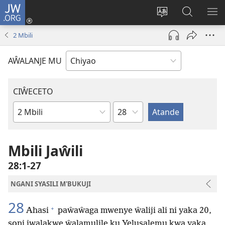
JW.ORG
Ajinjile
(awugule
Acenje
Kuwungu
AL
liwindo
ciŵeceto
pa
ME
2 Mbili
line)
JW.ORG
AŴALANJE MU
CIŴECETO
Chaputala
Buku
ja
m'Baibulo
Mbili Jaŵili
28:1-27
NGANI SYASILI M'BUKUJI
28
+
Ahasi
paŵaŵaga mwenye ŵaliji ali ni yaka 20,
soni jwalakwe ŵalamulile ku Yelusalemu kwa yaka