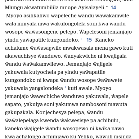
14
Mlungu akwatumbilila mnope Ayisalayeli.”
Myoyo asilikaliwo ŵapeleche ŵandu ŵaŵakamwile
ŵala mmyala mwa ŵakulongolela soni kwa ŵandu
wosope ŵaŵasongene pelepo. Ŵapelesoni jemanjajo
+
15
yindu yaŵapatile kungondoko.
Kaneko
achalume ŵaŵasagwile mwakwasala mena gawo kuti
akawuchisye ŵanduwo, ŵanyakwiche ni kwajigala
ŵandu ŵaŵakamwilewo. Jemanjajo ŵajigele
yakuwala kutyochela pa yindu yaŵapatile
kungondoko ni kwapa ŵandu wosope ŵaŵawete
*
yakuwala yangalondeka
kuti awale. Myoyo
jemanjajo ŵawechiche ŵanduwo yakuwala, ŵapele
sapato, yakulya soni yakumwa nambosoni mawuta
gakupakala. Konjechesya pelepa, ŵandu
ŵaŵalepelaga kwenda ŵakwesisye pa achibulu,
kaneko ŵajigele ŵandu wosopewo ni kwika nawo
kwa achalongo achimjawo ku Yeliko, wawuli msinda