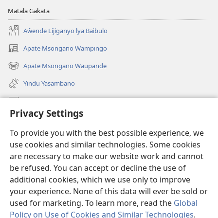
Matala Gakata
Aŵende Lijiganyo lya Baibulo
Apate Msongano Wampingo
(awugule
liwindo
Apate Msongano Waupande
(awugule
line)
liwindo
Yindu Yasambano
line)
Mafidiyo
Privacy Settings
Kuwungunya pa JW.ORG
To provide you with the best possible experience, we
Ngani Syakwayana ni Malamusi
use cookies and similar technologies. Some cookies
are necessary to make our website work and cannot
Yakupeleka
(awugule
be refused. You can accept or decline the use of
liwindo
additional cookies, which we use only to improve
line)
LAIBULALE JA PA INTENETI ja Watchtower
your experience. None of this data will ever be sold or
(awugule
liwindo
used for marketing. To learn more, read the
Global
®
JW Hub
line)
(awugule
Policy on Use of Cookies and Similar Technologies
.