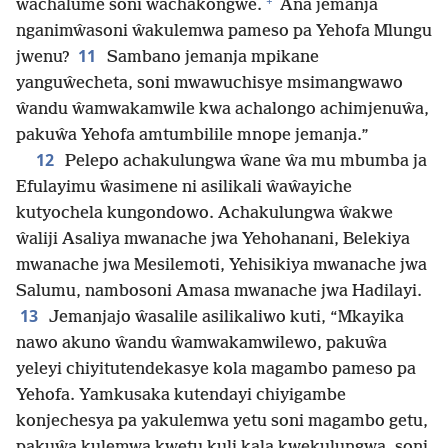
+
ŵachalume soni ŵachakongwe.
Ana jemanja
nganimŵasoni ŵakulemwa pameso pa Yehofa Mlungu
11
jwenu?
Sambano jemanja mpikane
yanguŵecheta, soni mwawuchisye msimangwawo
ŵandu ŵamwakamwile kwa achalongo achimjenuŵa,
pakuŵa Yehofa amtumbilile mnope jemanja.”
12
Pelepo achakulungwa ŵane ŵa mu mbumba ja
Efulayimu ŵasimene ni asilikali ŵaŵayiche
kutyochela kungondowo. Achakulungwa ŵakwe
ŵaliji Asaliya mwanache jwa Yehohanani, Belekiya
mwanache jwa Mesilemoti, Yehisikiya mwanache jwa
Salumu, nambosoni Amasa mwanache jwa Hadilayi.
13
Jemanjajo ŵasalile asilikaliwo kuti, “Mkayika
nawo akuno ŵandu ŵamwakamwilewo, pakuŵa
yeleyi chiyitutendekasye kola magambo pameso pa
Yehofa. Yamkusaka kutendayi chiyigambe
konjechesya pa yakulemwa yetu soni magambo getu,
pakuŵa kulemwa kwetu kuli kala kwekulungwa, soni