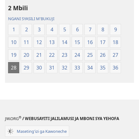
ja
Malemba
2 Mbili
Malemba
Geswela
Geswela
(Jelinganyeso
NGANI SYASILI M'BUKUJI
(Jelinganyesoni
mu
1
2
3
4
5
6
7
8
9
mu
2013)
2013)
10
11
12
13
14
15
16
17
18
19
20
21
22
23
24
25
26
27
28
29
30
31
32
33
34
35
36
®
JW.ORG
/ WEBUSAYITI JALILAMUSI JA MBONI SYA YEHOFA
Maseting'izi ga Kawoneche