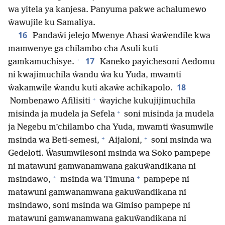
wa yitela ya kanjesa. Panyuma pakwe achalumewo
ŵawujile ku Samaliya.
16
Pandaŵi jelejo Mwenye Ahasi ŵaŵendile kwa
mamwenye ga chilambo cha Asuli kuti
+
17
gamkamuchisye.
Kaneko payichesoni Aedomu
ni kwajimuchila ŵandu ŵa ku Yuda, mwamti
18
ŵakamwile ŵandu kuti akaŵe achikapolo.
+
Nombenawo Afilisiti
ŵayiche kukujijimuchila
+
misinda ja mudela ja Sefela
soni misinda ja mudela
ja Negebu m’chilambo cha Yuda, mwamti ŵasumwile
+
+
msinda wa Beti-semesi,
Aijaloni,
soni msinda wa
Gedeloti. Ŵasumwilesoni msinda wa Soko pampepe
ni matawuni gamwanamwana gakuŵandikana ni
+
*
msindawo,
msinda wa Timuna
pampepe ni
matawuni gamwanamwana gakuŵandikana ni
msindawo, soni msinda wa Gimiso pampepe ni
matawuni gamwanamwana gakuŵandikana ni