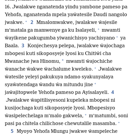
16. Jwalakwe nganatenda yindu yambone pameso pa
Yehofa, nganatenda mpela yaŵatesile Daudi nangolo
+
2
jwakwe.
Mmalomwakwe, jwalakwe ŵajesile
+
m’matala ga mamwenye ga ku Isalayeli,
mwamti
+
ŵayikene pakugumba yiwanichisyo yachisyano
ya
3
Baala.
Konjechesya pelepa, jwalakwe ŵajochaga
mbopesi kuti sikoposyeje lyosi ku Chitiŵi cha
*
Mwanache jwa Hinomu,
mwamti ŵajochiche
+
ŵanache ŵakwe ŵachalume kweleko.
Jwalakwe
ŵatesile yeleyi pakukuya ndamo syakunyalaya
+
syaŵatendaga ŵandu ŵa mitundu jine
4
jaŵajitopwele Yehofa pameso pa Ayisalayeli.
Jwalakwe ŵapitilisyesoni kupeleka mbopesi ni
kusijochaga kuti sikoposyeje lyosi. Mbopesisyo
+
ŵasipelechelaga m’malo gakwela,
m’matumbi, soni
+
pasi pa chitela chilichose chewutalile masamba.
5
Myoyo Yehofa Mlungu jwakwe ŵampeleche