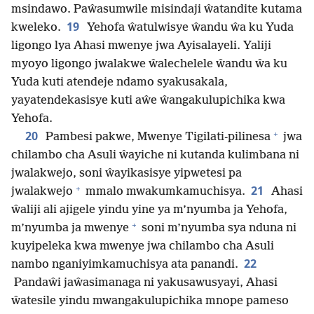
msindawo. Paŵasumwile misindaji ŵatandite kutama
19
kweleko.
Yehofa ŵatulwisye ŵandu ŵa ku Yuda
ligongo lya Ahasi mwenye jwa Ayisalayeli. Yaliji
myoyo ligongo jwalakwe ŵalechelele ŵandu ŵa ku
Yuda kuti atendeje ndamo syakusakala,
yayatendekasisye kuti aŵe ŵangakulupichika kwa
Yehofa.
+
20
Pambesi pakwe, Mwenye Tigilati-pilinesa
jwa
chilambo cha Asuli ŵayiche ni kutanda kulimbana ni
jwalakwejo, soni ŵayikasisye yipwetesi pa
+
21
jwalakwejo
mmalo mwakumkamuchisya.
Ahasi
ŵaliji ali ajigele yindu yine ya m’nyumba ja Yehofa,
+
m’nyumba ja mwenye
soni m’nyumba sya nduna ni
kuyipeleka kwa mwenye jwa chilambo cha Asuli
22
nambo nganiyimkamuchisya ata panandi.
Pandaŵi jaŵasimanaga ni yakusawusyayi, Ahasi
ŵatesile yindu mwangakulupichika mnope pameso