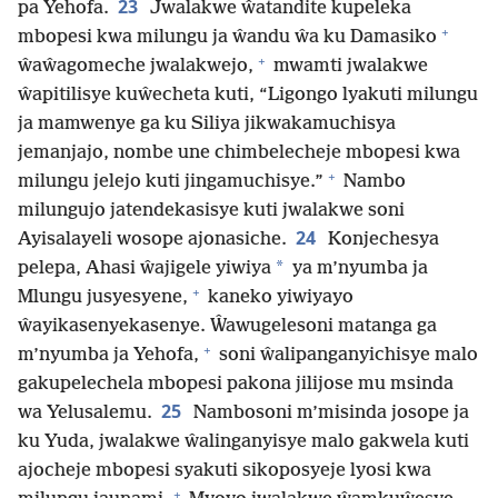
23
pa Yehofa.
Jwalakwe ŵatandite kupeleka
+
mbopesi kwa milungu ja ŵandu ŵa ku Damasiko
+
ŵaŵagomeche jwalakwejo,
mwamti jwalakwe
ŵapitilisye kuŵecheta kuti, “Ligongo lyakuti milungu
ja mamwenye ga ku Siliya jikwakamuchisya
jemanjajo, nombe une chimbelecheje mbopesi kwa
+
milungu jelejo kuti jingamuchisye.”
Nambo
milungujo jatendekasisye kuti jwalakwe soni
24
Ayisalayeli wosope ajonasiche.
Konjechesya
*
pelepa, Ahasi ŵajigele yiwiya
ya m’nyumba ja
+
Mlungu jusyesyene,
kaneko yiwiyayo
ŵayikasenyekasenye. Ŵawugelesoni matanga ga
+
m’nyumba ja Yehofa,
soni ŵalipanganyichisye malo
gakupelechela mbopesi pakona jilijose mu msinda
25
wa Yelusalemu.
Nambosoni m’misinda josope ja
ku Yuda, jwalakwe ŵalinganyisye malo gakwela kuti
ajocheje mbopesi syakuti sikoposyeje lyosi kwa
+