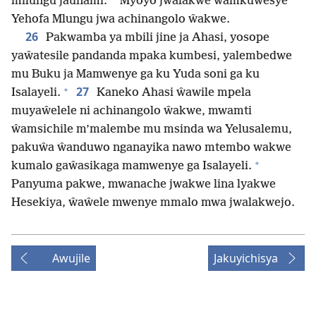
milungu jaunami.
Myoyo jwalakwe ŵamkuŵesye
Yehofa Mlungu jwa achinangolo ŵakwe.
26
Pakwamba ya mbili jine ja Ahasi, yosope
yaŵatesile pandanda mpaka kumbesi, yalembedwe
mu Buku ja Mamwenye ga ku Yuda soni ga ku
+
27
Isalayeli.
Kaneko Ahasi ŵawile mpela
muyaŵelele ni achinangolo ŵakwe, mwamti
ŵamsichile m’malembe mu msinda wa Yelusalemu,
pakuŵa ŵanduwo nganayika nawo mtembo wakwe
+
kumalo gaŵasikaga mamwenye ga Isalayeli.
Panyuma pakwe, mwanache jwakwe lina lyakwe
Hesekiya, ŵaŵele mwenye mmalo mwa jwalakwejo.
Awujile
Jakuyichisya