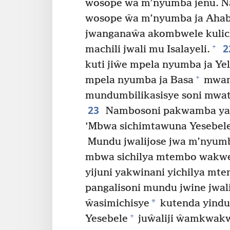
wosope ŵa m’nyumba jenu. N
wosope ŵa m’nyumba ja Ahab
jwanganaŵa akombwele kulich
2
+
machili jwali mu Isalayeli.
kuti jiŵe mpela nyumba ja Y
+
mpela nyumba ja Basa
mwan
mundumbilikasisye soni mwate
23
Nambosoni pakwamba ya Y
‘Mbwa sichimtawuna Yesebele
Mundu jwalijose jwa m’nyumb
mbwa sichilya mtembo wakwe, 
yijuni yakwinani yichilya m
pangalisoni mundu jwine jwali
*
ŵasimichisye
kutenda yindu
+
Yesebele
juŵaliji ŵamkwakw