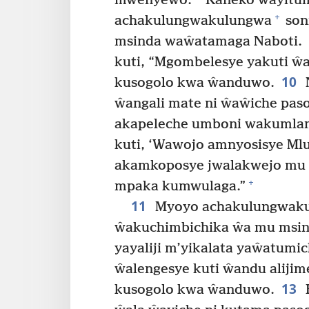
mwenyewo.
Kaneko ŵayitum
+
achakulungwakulungwa
son
msinda waŵatamaga Naboti.
kuti, “Mgombelesye yakuti ŵa
10
kusogolo kwa ŵanduwo.
ŵangali mate ni ŵaŵiche paso
akapeleche umboni wakumlam
kuti, ‘Wawojo amnyosisye Ml
akamkoposye jwalakwejo mu
+
mpaka kumwulaga.”
11
Myoyo achakulungwaku
ŵakuchimbichika ŵa mu msin
yayaliji m’yikalata yaŵatumic
ŵalengesye kuti ŵandu alijim
13
kusogolo kwa ŵanduwo.