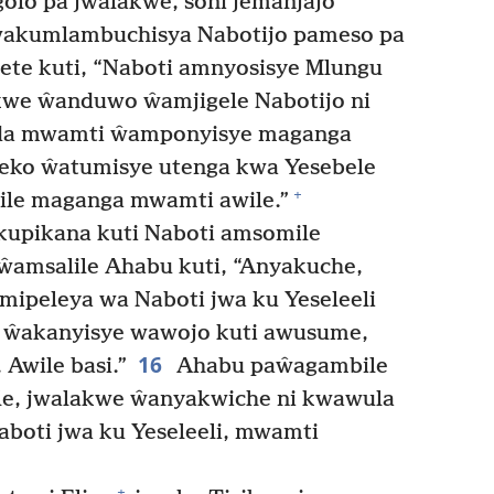
olo pa jwalakwe, soni jemanjajo
wakumlambuchisya Nabotijo pameso pa
te kuti, “Naboti amnyosisye Mlungu
e ŵanduwo ŵamjigele Nabotijo ni
nda mwamti ŵamponyisye maganga
ko ŵatumisye utenga kwa Yesebele
+
mile maganga mwamti awile.”
kupikana kuti Naboti amsomile
amsalile Ahabu kuti, “Anyakuche,
mipeleya wa Naboti jwa ku Yeseleeli
 ŵakanyisye wawojo kuti awusume,
16
Awile basi.”
Ahabu paŵagambile
ile, jwalakwe ŵanyakwiche ni kwawula
boti jwa ku Yeseleeli, mwamti
+