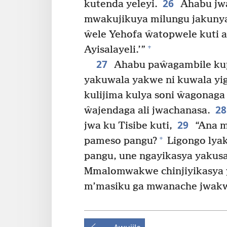
26
kutenda yeleyi.
Ahabu jwa
mwakujikuya milungu jakuny
ŵele Yehofa ŵatopwele kuti
+
Ayisalayeli.’”
27
Ahabu paŵagambile kup
yakuwala yakwe ni kuwala yi
kulijima kulya soni ŵagonaga
2
ŵajendaga ali jwachanasa.
29
jwa ku Tisibe kuti,
“Ana m
+
pameso pangu?
Ligongo lyak
pangu, une ngayikasya yakusa
Mmalomwakwe chinjiyikasya
m’masiku ga mwanache jwakw