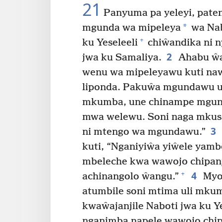
21
Panyuma pa yeleyi, paten
*
mgunda wa mipeleya
wa Nab
+
ku Yeseleeli
chiŵandika ni 
2
jwa ku Samaliya.
Ahabu ŵa
wenu wa mipeleyawu kuti naw
liponda. Pakuŵa mgundawu ul
mkumba, une chinampe mgun
mwa welewu. Soni naga mkus
3
ni mtengo wa mgundawu.”
kuti, “Nganiyiŵa yiŵele yam
mbeleche kwa wawojo chipan
4
+
achinangolo ŵangu.”
Myoy
atumbile soni mtima uli mku
kwaŵajanjile Naboti jwa ku Y
nganimba napele wawojo chip