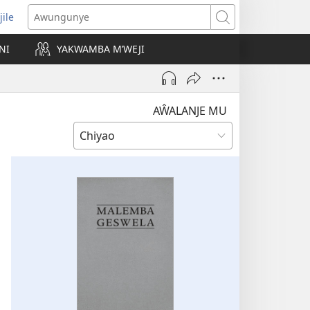
jile
wugule
Awungunye
windo
NI
YAKWAMBA M’WEJI
e)
AŴALANJE MU