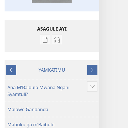
ASAGULE AYI
Asagule
Kusagula
katende
mbali
ka
syakupikanila
dawonilodi
Baibulo
YAMKATIMU
Baibulo
ja
Awujile
Jakuyichisya
ja
Chilambo
Chilambo
Chasambano
Ana M’Baibulo Mwana Ngani
Jilosye
Chasambano
ja
Syamtuli?
yejinji
ja
Malemba
Malemba
Geswela
Maloŵe Gandanda
Geswela
(Jelinganyesoni
(Jelinganyesoni
mu
Mabuku ga m’Baibulo
mu
2013)