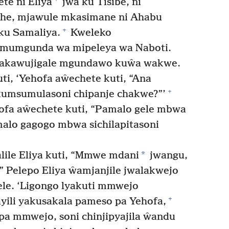
e ni Eliya
jwa ku Tisibe, ni
e, mjawule mkasimane ni Ahabu
+
 ku Samaliya.
Kweleko
 mumgunda wa mipeleya wa Naboti.
i akawujigale mgundawo kuŵa wakwe.
i, ‘Yehofa aŵechete kuti, “Ana
+
kumsumulasoni chipanje chakwe?”’
hofa aŵechete kuti, “Pamalo gele mbwa
malo gagogo mbwa sichilapitasoni
*
le Eliya kuti, “Mmwe mdani
jwangu,
” Pelepo Eliya ŵamjanjile jwalakwejo
ele. ‘Ligongo lyakuti mmwejo
+
yili yakusakala pameso pa Yehofa,
pa mmwejo, soni chinjipyajila ŵandu