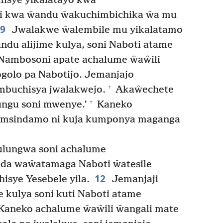
isye yikalatayo kwa
i kwa ŵandu ŵakuchimbichika ŵa mu
9
Jwalakwe ŵalembile mu yikalatamo
ndu alijime kulya, soni Naboti atame
Nambosoni apate achalume ŵaŵili
golo pa Nabotijo. Jemanjajo
+
buchisya jwalakwejo.
Akaŵechete
+
ungu soni mwenye.’
Kaneko
 msindamo ni kuja kumponya maganga
lungwa soni achalume
da waŵatamaga Naboti ŵatesile
12
hisye Yesebele yila.
Jemanjaji
e kulya soni kuti Naboti atame
Kaneko achalume ŵaŵili ŵangali mate