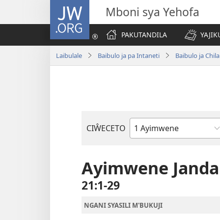
JW.ORG
Mboni sya Yehofa
PAKUTANDILA
YAJIK
Laibulale
Baibulo ja pa Intaneti
Baibulo ja Ch
CIŴECETO
Buku
ja
m'Baibulo
Ayimwene Jand
21:1-29
NGANI SYASILI M'BUKUJI