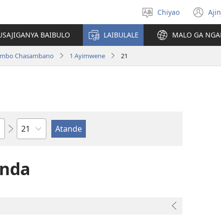
Chiyao
Ajin
Asagule
(a
ciŵeceto
li
USAJIGANYA BAIBULO
LAIBULALE
MALO GA NGA
lin
ilambo Chasambano
1 Ayimwene
21
Chaputala
anda