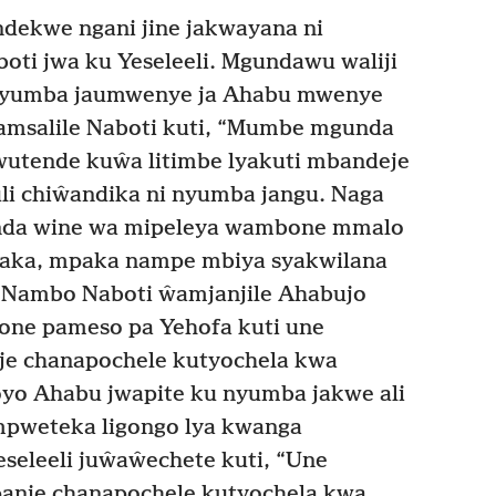
dekwe ngani jine jakwayana ni
oti jwa ku Yeseleeli. Mgundawu waliji
nyumba jaumwenye ja Ahabu mwenye
msalile Naboti kuti, “Mumbe mgunda
utende kuŵa litimbe lyakuti mbandeje
i chiŵandika ni nyumba jangu. Naga
da wine wa mipeleya wambone mmalo
aka, mpaka nampe mbiya syakwilana
Nambo Naboti ŵamjanjile Ahabujo
bone pameso pa Yehofa kuti une
je chanapochele kutyochela kwa
o Ahabu jwapite ku nyumba jakwe ali
mpweteka ligongo lya kwanga
eseleeli juŵaŵechete kuti, “Une
anje chanapochele kutyochela kwa