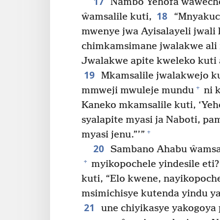
17
Nambo Yehofa ŵaŵechet
18
ŵamsalile kuti,
“Mnyakuch
mwenye jwa Ayisalayeli jwali
chimkamsimane jwalakwe ali
Jwalakwe apite kweleko kut
19
Mkamsalile jwalakwejo kut
+
mmweji mwuleje mundu
ni 
Kaneko mkamsalile kuti, ‘Ye
syalapite myasi ja Naboti, pa
+
myasi jenu.”’”
20
Sambano Ahabu ŵamsali
+
myikopochele yindesile eti?
kuti, “Elo kwene, nayikopoch
msimichisye kutenda yindu ya
21
une chiyikasye yakogoya 