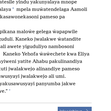
tesile yindu yakunyalaya mnope
*
alaya
mpela muŵatendelaga Aamoli
 akasawonekasoni pameso pa
ikana maloŵe gelega ŵapapwile
guduli. Kaneko jwalakwe ŵatandite
 ali awete yiguduliyo nambosoni
8
Kaneko Yehofa ŵaŵechete kwa Eliya
yiweni yatite Ahabu pakulinandiya
uti jwalakwejo alinandiye pameso
wusyayi jwalakwejo ali umi.
 yakusawusyayi panyumba jakwe
+
e.”