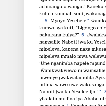
achinangolo ŵangu.” Kaneko A
kulola kumbali soni jwakanag
5
+
Myoyo Yesebele
ŵamkwa
kumwusya kuti, “Ligongo chi
6
pakukana kulya?”
Jwalakwe
namsalile Naboti jwa ku Yese
mipeleya, kapena naga mkus
mipeleya mmalo mwa welewu.’
‘Une nganimba napele mgunda
Ŵamkwakwewo ni ŵamsalile jw
mwenye jwakwalamulila Ayisal
mtima wawo uŵe wakusangala
+
Naboti jwa ku Yeseleelijo.”
yikalata mu lina lya Ahabu ni
+