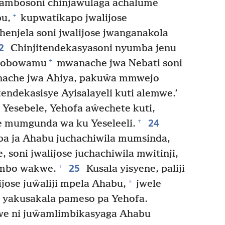
ambosoni chinjawulaga achalume
+
u,
kupwatikapo jwalijose
enjela soni jwalijose jwanganakola
2
Chinjitendekasyasoni nyumba jenu
+
elobowamu
mwanache jwa Nebati soni
ache jwa Ahiya, pakuŵa mmwejo
ndekasisye Ayisalayeli kuti alemwe.’
esebele, Yehofa aŵechete kuti,
24
+
 mumgunda wa ku Yeseleeli.
a ja Ahabu juchachiwila mumsinda,
soni jwalijose juchachiwila mwitinji,
25
+
tembo wakwe.
Kusala yisyene, paliji
+
jose juŵaliji mpela Ahabu,
jwele
 yakusakala pameso pa Yehofa.
e ni juŵamlimbikasyaga Ahabu