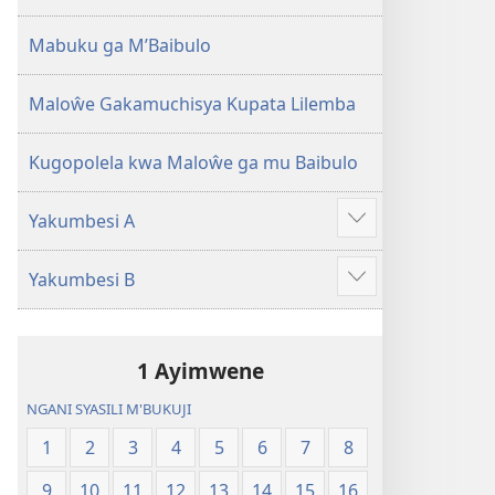
2013)
Mabuku ga M’Baibulo
Maloŵe Gakamuchisya Kupata Lilemba
Kugopolela kwa Maloŵe ga mu Baibulo
Yakumbesi A
Jilosye
yejinji
Yakumbesi B
Jilosye
yejinji
1 Ayimwene
NGANI SYASILI M'BUKUJI
1
2
3
4
5
6
7
8
9
10
11
12
13
14
15
16