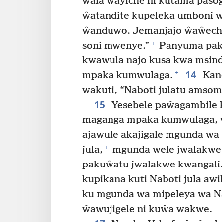
ŵala ŵayiche ni kutama pasog
ŵatandite kupeleka umboni 
ŵanduwo. Jemanjajo ŵaŵeche
+
soni mwenye.”
Panyuma pakw
kwawula najo kusa kwa msi
14
+
mpaka kumwulaga.
Kane
wakuti, “Naboti julatu amso
15
Yesebele paŵagambile 
maganga mpaka kumwulaga, ŵ
ajawule akajigale mgunda wa 
+
jula,
mgunda wele jwalakwe
pakuŵatu jwalakwe kwangali. 
kupikana kuti Naboti jula aw
ku mgunda wa mipeleya wa Na
ŵawujigele ni kuŵa wakwe.