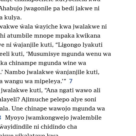
habujo jwagonile pa bedi jakwe ni
a kulya.
kwe ŵala ŵayiche kwa jwalakwe ni
chi atumbile mnope mpaka kwikana
 ni ŵajanjile kuti, “Ligongo lyakuti
leeli kuti, ‘Musumisye mgunda wenu wa
aka chinampe mgunda wine wa
 Nambo jwalakwe ŵanjanjile kuti,
7
 wangu wa mipeleya.’”
alakwe kuti, “Ana ngati wawo ali
ayeli? Ajimuche pelepo alye soni
la. Une chinape wawojo mgunda wa
8
Myoyo jwamkongwejo jwalembile
 ŵayidindile ni chidindo cha