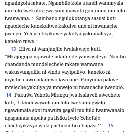
nganingola mkate. Ngambile kola utandi wammyala
mu lulo lwekulungwa soni mawuta gamnono mu lulo
+
lwamwana.
Sambano ngulokotanya sasusi kuti
ngateleche kanekakwe kakulya une ni mwanache
jwangu. Yeleyi chiyikaŵe yakulya yakumalisya,
kaneko tuwe.”
13
Eliya ni ŵamjanjile jwalakwejo kuti,
“Mkajogopa mjawule mkatende yamsasileyo. Nambo
chandanda mundelechele mkate wamwana
wakusyungulila ni yindu yayipaliyo, kaneko ni
myiche nawo mkatewo kwa une. Panyuma pakwe
mteleche yakulya ya mmwejo ni mwanache jwenujo.
14
Pakuŵa Yehofa Mlungu jwa Isalayeli aŵechete
kuti, ‘Utandi wawuli mu lulo lwekulungwalo
ngawumala soni mawuta gagali mu lulo lwamwanalo
ngagamala mpaka pa lisiku lyele Yehofajo
+
15
chachiyikasya wula pachilambo chapasi.’”