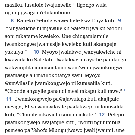
+
masiku, lusulolo lwajumwile
ligongo wula
nganijigwaga m’chilambomo.
8
9
Kaneko Yehofa ŵaŵechete kwa Eliya kuti,
“Mnyakuche ni mjawule ku Salefati jwa ku Sidoni
soni mkatame kweleko. Une chingamlamule
jwamkongwe jwamasije kweleko kuti akampeje
+
10
yakulya.”
Myoyo jwalakwe jwanyakwiche ni
kwawula ku Salefati. Jwalakwe ali ayiche pamlango
wakwinjilila mumsindamo ŵam’weni jwamkongwe
jwamasije ali mkulokotanya sasu. Myoyo
ŵamŵilasile jwamkongwejo ni kumsalila kuti,
+
“Chonde angayile panandi mesi mkapu kuti mwe.”
11
Jwamkongwejo paŵajawulaga kuti akajigale
mesigo, Eliya ŵamŵilasile jwalakwejo ni kumsalila
12
kuti, “Chonde mkayichesoni ni mkate.”
Pelepo
jwamkongwejo jwajanjile kuti, “Nditu ngulumbila
pameso pa Yehofa Mlungu jwawo jwali jwaumi, une