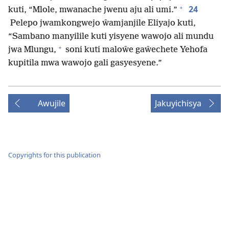
+
24
kuti, “Mlole, mwanache jwenu aju ali umi.”
Pelepo jwamkongwejo ŵamjanjile Eliyajo kuti,
“Sambano manyilile kuti yisyene wawojo ali mundu
+
jwa Mlungu,
soni kuti maloŵe gaŵechete Yehofa
kupitila mwa wawojo gali gasyesyene.”
Awujile
Jakuyichisya
Copyrights for this publication