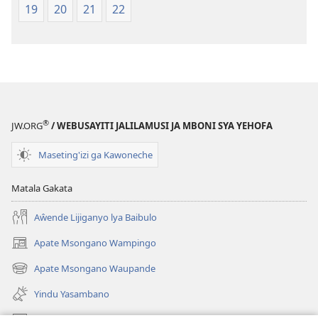
19
20
21
22
®
JW.ORG
/ WEBUSAYITI JALILAMUSI JA MBONI SYA YEHOFA
Maseting'izi ga Kawoneche
Matala Gakata
Aŵende Lijiganyo lya Baibulo
Apate Msongano Wampingo
(awugule
liwindo
Apate Msongano Waupande
(awugule
line)
liwindo
Yindu Yasambano
line)