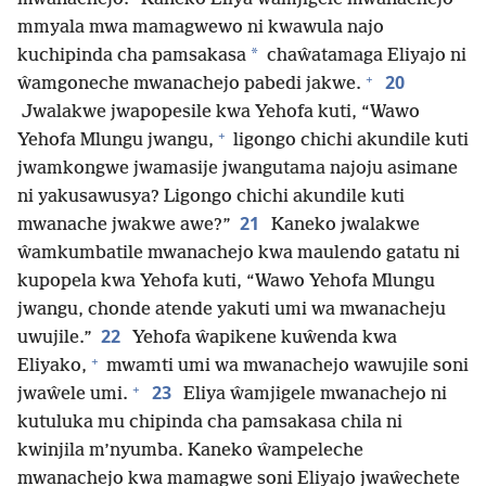
mmyala mwa mamagwewo ni kwawula najo
*
kuchipinda cha pamsakasa
chaŵatamaga Eliyajo ni
+
20
ŵamgoneche mwanachejo pabedi jakwe.
Jwalakwe jwapopesile kwa Yehofa kuti, “Wawo
+
Yehofa Mlungu jwangu,
ligongo chichi akundile kuti
jwamkongwe jwamasije jwangutama najoju asimane
ni yakusawusya? Ligongo chichi akundile kuti
21
mwanache jwakwe awe?”
Kaneko jwalakwe
ŵamkumbatile mwanachejo kwa maulendo gatatu ni
kupopela kwa Yehofa kuti, “Wawo Yehofa Mlungu
jwangu, chonde atende yakuti umi wa mwanacheju
22
uwujile.”
Yehofa ŵapikene kuŵenda kwa
+
Eliyako,
mwamti umi wa mwanachejo wawujile soni
+
23
jwaŵele umi.
Eliya ŵamjigele mwanachejo ni
kutuluka mu chipinda cha pamsakasa chila ni
kwinjila m’nyumba. Kaneko ŵampeleche
mwanachejo kwa mamagwe soni Eliyajo jwaŵechete