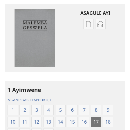
ASAGULE AYI
Asagule
Kusagula
katende
mbali
ka
syakupikanil
dawonilodi
Baibulo
Baibulo
ja
ja
Chilambo
Chilambo
Chasambano
Chasambano
ja
ja
Malemba
1 Ayimwene
Malemba
Geswela
Geswela
(Jelinganyeso
NGANI SYASILI M'BUKUJI
(Jelinganyesoni
mu
1
2
3
4
5
6
7
8
9
mu
2013)
2013)
10
11
12
13
14
15
16
17
18