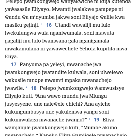
Pelepo jwamkongwejo ŵanyakwiche ni kuja kutenda
yaŵasasile Eliyayo. Mwamti jwalakwe pampepe ni
ŵandu ŵa m’nyumba jakwe soni Eliyajo ŵalile kwa
+
16
masiku gejinji.
Utandi wawaliji mu lulo
lwekulungwa wula nganiwumala, soni mawuta
gagaliji mu lulo lwamwana gala nganigamala
mwakamulana ni yaŵaŵechete Yehofa kupitila mwa
Eliya.
17
Panyuma pa yeleyi, mwanache jwa
jwamkongwejo jwatandite kulwala, soni ulwelewo
wakusile mnope mwamti mpaka mwanachejo
+
18
jwawile.
Pelepo jwamkongwejo ŵamwusisye
Eliyajo kuti, “Ana wawo mundu jwa Mlungu
jusyesyene, une naleŵele chichi? Ana ayiche
kukungumbusya une yakulemwa yangu soni
+
19
kukumwulaga mwanache jwangu?”
Eliya
ŵamjanjile jwamkongwejo kuti, “Mumbe akuno
mwanachejo.” Kaneko Eliya ŵamjigele mwanachejo