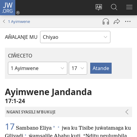
JW.ORG
Ajinjile
(awugule
Acenje
Kuwungu
AL
liwindo
ciŵeceto
pa
ME
1 Ayimwene
line)
JW.ORG
AŴALANJE MU
CIŴECETO
Chaputala
Buku
ja
m'Baibulo
Ayimwene Jandanda
17:1-24
NGANI SYASILI M'BUKUJI
17
+
*
Sambano Eliya
jwa ku Tisibe juŵatamaga ku
+
Giliyadi
ŵamsalile Ahabu kuti, “Nditu ngulumbila