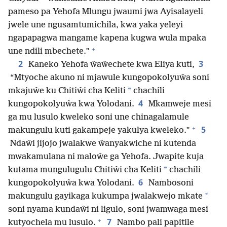
pameso pa Yehofa Mlungu jwaumi jwa Ayisalayeli
jwele une ngusamtumichila, kwa yaka yeleyi
ngapapagwa mangame kapena kugwa wula mpaka
+
une ndili mbechete.”
2
3
Kaneko Yehofa ŵaŵechete kwa Eliya kuti,
“Mtyoche akuno ni mjawule kungopokolyuŵa soni
*
mkajuŵe ku Chitiŵi cha Keliti
chachili
4
kungopokolyuŵa kwa Yolodani.
Mkamweje mesi
ga mu lusulo kweleko soni une chinagalamule
+
5
makungulu kuti gakampeje yakulya kweleko.”
Ndaŵi jijojo jwalakwe ŵanyakwiche ni kutenda
mwakamulana ni maloŵe ga Yehofa. Jwapite kuja
*
kutama mungulugulu Chitiŵi cha Keliti
chachili
6
kungopokolyuŵa kwa Yolodani.
Nambosoni
*
makungulu gayikaga kukumpa jwalakwejo mkate
soni nyama kundaŵi ni ligulo, soni jwamwaga mesi
+
7
kutyochela mu lusulo.
Nambo pali papitile