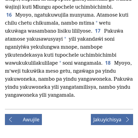
ŵajinji kuti Mlungu apochele uchimbichimbi.
16
Myoyo, ngatukuwujila munyuma. Atamose kuti
*
chilu chetu chikumala, nambo mtima
wetu
17
ukuŵaga wasambano lisiku lililyose.
Pakuŵa
*
atamose yakusawusyayi
yili yakandaŵi soni
nganiyiŵa yekulungwa mnope, nambope
yikutendekasya kuti tupochele uchimbichimbi
18
*
wawukukulilakulilape
soni wangamala.
Myoyo,
m’weji tukuŵika meso getu, ngaŵaga pa yindu
yakuwoneka, nambo pa yindu yangawoneka. Pakuŵa
yindu yakuwoneka yili yangatamilisya, nambo yindu
yangawoneka yili yangamala.
Awujile
Jakuyichisya