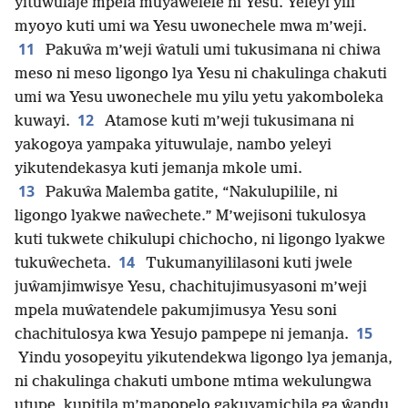
yituwulaje mpela muyaŵelele ni Yesu. Yeleyi yili
myoyo kuti umi wa Yesu uwonechele mwa m’weji.
11
Pakuŵa m’weji ŵatuli umi tukusimana ni chiwa
meso ni meso ligongo lya Yesu ni chakulinga chakuti
umi wa Yesu uwonechele mu yilu yetu yakomboleka
12
kuwayi.
Atamose kuti m’weji tukusimana ni
yakogoya yampaka yituwulaje, nambo yeleyi
yikutendekasya kuti jemanja mkole umi.
13
Pakuŵa Malemba gatite, “Nakulupilile, ni
ligongo lyakwe naŵechete.” M’wejisoni tukulosya
kuti tukwete chikulupi chichocho, ni ligongo lyakwe
14
tukuŵecheta.
Tukumanyililasoni kuti jwele
juŵamjimwisye Yesu, chachitujimusyasoni m’weji
mpela muŵatendele pakumjimusya Yesu soni
15
chachitulosya kwa Yesujo pampepe ni jemanja.
Yindu yosopeyitu yikutendekwa ligongo lya jemanja,
ni chakulinga chakuti umbone mtima wekulungwa
utupe, kupitila m’mapopelo gakuyamichila ga ŵandu