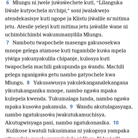
6
Mlungu ni jwele juŵaŵechete kuti, “Lilanguka
liŵale kutyochela m’chipi,” soni jwalakwejo
atendekasisye kuti ngope ja Klistu jiŵalile m’mitima
jetu. Atesile yeleyi kuti mitima jetu jaŵalile ŵane ni
uchimbichimbi wakummanyilila Mlungu.
7
Nambotu twapochele masengo gakusosekwa
mnope gelega atamose kuti tugambile kuŵa mpela
yiŵiga yakunyakulila chipanje, kulosya kuti
twapochela machili gakupunda ga ŵandu. Machili
gelega nganigaŵa getu nambo gatyochele kwa
8
Mlungu.
Yakusawusya yakulekanganalekangana
yikutukanganika mnope, nambo ngaŵa mpaka
kulepela kwenda. Tukumalaga lunda, nambo ngaŵa
9
mpaka kusoŵa pakamula.
Ŵandu akutulagasyaga,
nambo ngatukusoŵa jwakutukamuchisya.
10
Akutugwisyaga pasi, nambo ngatukonasika.
Kulikose kwatuli tukusimana ni yakogoya yampaka