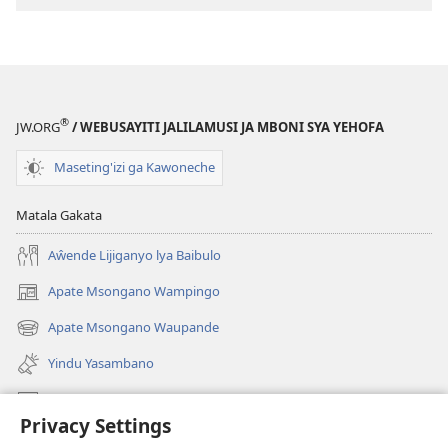
®
JW.ORG
/ WEBUSAYITI JALILAMUSI JA MBONI SYA YEHOFA
Maseting'izi ga Kawoneche
Matala Gakata
Aŵende Lijiganyo lya Baibulo
Apate Msongano Wampingo
(awugule
liwindo
Apate Msongano Waupande
(awugule
line)
liwindo
Yindu Yasambano
line)
Mafidiyo
Privacy Settings
Kuwungunya pa JW.ORG