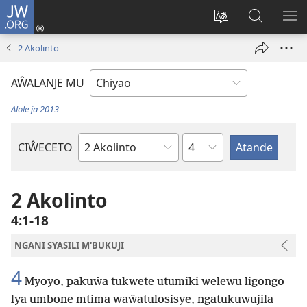
JW.ORG
Ajinjile
(awugule
Acenje
Kuwungu
AL
liwindo
ciŵeceto
pa
ME
2 Akolinto
line)
JW.ORG
AŴALANJE MU
Alole ja 2013
Chaputala
CIŴECETO
Buku
ja
m'Baibulo
2 Akolinto
4:1-18
NGANI SYASILI M'BUKUJI
4
Myoyo, pakuŵa tukwete utumiki welewu ligongo
lya umbone mtima waŵatulosisye, ngatukuwujila