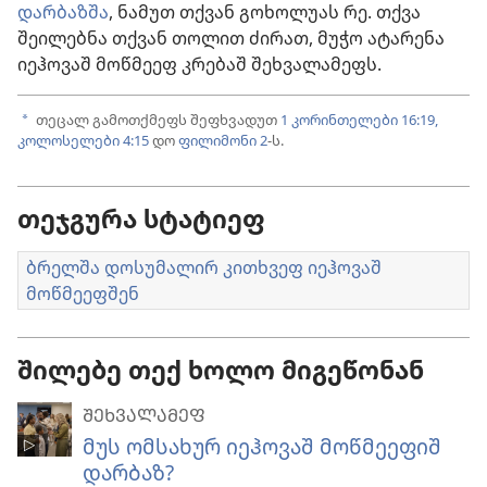
დარბაზშა
, ნამუთ თქვან გოხოლუას რე. თქვა
შეილებნა თქვან თოლით ძირათ, მუჭო ატარენა
იეჰოვაშ მოწმეეფ კრებაშ შეხვალამეფს.
თეცალ გამოთქმეფს შეფხვადუთ
1 კორინთელები 16:19,
a
კოლოსელები 4:15
დო
ფილიმონი 2
-ს.
თეჯგურა სტატიეფ
ბრელშა დოსუმალირ კითხვეფ იეჰოვაშ
მოწმეეფშენ
შილებე თექ ხოლო მიგეწონან
ᲨᲔᲮᲕᲐᲚᲐᲛᲔᲤ
მუს ომსახურ იეჰოვაშ მოწმეეფიშ
დარბაზ?