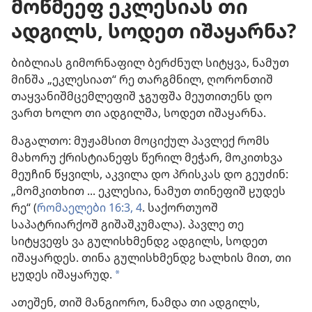
მოწმეეფ ეკლესიას თი
ადგილს, სოდეთ იშაყარნა?
ბიბლიას გიმორნაფილ ბერძნულ სიტყვა, ნამუთ
მინშა „ეკლესიათ“ რე თარგმნილ, ღორონთიშ
თაყვანიშმცემლეფიშ ჯგუფშა მეუთითენს დო
ვართ ხოლო თი ადგილშა, სოდეთ იშაყარნა.
მაგალთო: მუჟამსით მოციქულ პავლექ რომს
მახორუ ქრისტიანეფს წერილ მეჭარ, მოკითხვა
მეუჩინ წყვილს, აკვილა დო პრისკას დო გეუძინ:
„მომკითხით ... ეკლესია, ნამუთ თინეფიშ ჸუდეს
რე“ (
რომაელები 16:3, 4
. საქორთუოშ
საპატრიარქოშ გიშაშკუმალა). პავლე თე
სიტყვეფს ვა გულისხმენდჷ ადგილს, სოდეთ
იშაყარდეს. თინა გულისხმენდჷ ხალხის მით, თი
ჸუდეს იშაყარუდ.
a
ათეშენ, თიშ მანგიორო, ნამდა თი ადგილს,