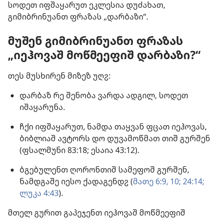
სოდეთ იფშაყარუთ ეკლესია დუძახათ,
გიმიბრინუანთ ფრაზას „დარბაზი“.
მუშენ გიმიბრინუანთ ფრაზას
„იეჰოვაშ მოწმეეფიშ დარბაზი?“
თეს მუსხირენ მიზეზ უღჷ:
დარბაზ რე შენობა ვარდა ადგილ, სოდეთ
იშაყარუნა.
ჩქი იფშაყარუთ, ნამდა თაყვან ფცათ იეჰოვას,
ბიბლიაშ ავტორს დო დუვამოწმათ თიშ გურშენ
(ფსალმუნი 83:18;
ესაია 43:12
).
ბგებულენთ ღორონთიშ სამეფოშ გურშენ,
ნამდგაშე იესო ქადაგენდჷ (
მათე 6:9, 10;
24:14;
ლუკა 4:43
).
მთელ გურით გაპეჯენთ იეჰოვაშ მოწმეეფიშ