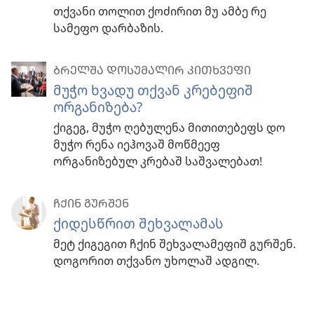
თქვანი თოლით ქოძირით მუ ამბე რე
სამეფო დარბაზის.
ᲑᲠᲔᲚᲨᲐ ᲓᲝᲡᲣᲛᲐᲚᲘᲠ ᲙᲘᲗᲮᲕᲔᲤᲘ
მუჭო ხვადუ თქვან კრებეფიშ
ორგანიზება?
ქიგეგ, მუჭო ღებულენა მითითებეფს დო
მუჭო რენა იეჰოვაშ მოწმეეფ
ორგანიზებულ კრებაშ საშვალებათ!
ᲩᲥᲘᲜ ᲒᲣᲠᲨᲔᲜ
ქიდესწრით შეხვალამას
მეტ ქიგეგით ჩქინ შეხვალამეფიშ გურშენ.
დოგორით თქვანო უხოლაშ ადგილ.