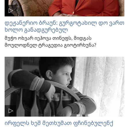
დეჟანერიო ბრაუნ: გურგოტახილ დო ვართ
ხოლო განადგურებულ
მუჭო ოხვარ იეჰოვა თინეფს, მიდგას
მოულოდნელ ტრაგედია გიოტირხუნა?
ირფელს ხეშ მეთხუმათ ფჩინებულენქ