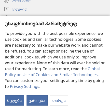
მუ რე ახალ
გონწყუმა)
ვიდეოეფ
გორუა
უსაფრთხოებაშ პარამეტრეფ
შესაწირავეფ
(ახალ
To provide you with the best possible experience, we
ფანჯარაშ
use cookies and similar technologies. Some cookies
გონწყუმა)
გინაჯინალ კოშკიშ ᲝᲜᲚᲐᲘᲜᲑᲘᲑᲚᲘᲝᲗᲔᲙᲐ
are necessary to make our website work and cannot
(ახალ
be refused. You can accept or decline the use of
ფანჯარაშ
®
JW Hub
გონწყუმა)
additional cookies, which we use only to improve
(ახალ
ფანჯარაშ
your experience. None of this data will ever be sold or
გონწყუმა)
used for marketing. To learn more, read the
Global
Policy on Use of Cookies and Similar Technologies
.
You can customize your settings at any time by going
Copyright
© 2026 Watch Tower Bible and Tract Society of Pennsylvania.
ᲒᲘᲛᲝᲠᲜᲐᲤᲐᲨ ᲬᲔᲡᲔᲤ
|
ᲙᲝᲜᲤᲘᲓᲔᲜᲪᲘᲐᲚᲣᲠᲝᲑᲐ
|
to
Privacy Settings
.
ᲣᲡᲐᲤᲠᲗᲮᲝᲔᲑᲐᲨ ᲞᲐᲠᲐᲛᲔᲢᲠᲔᲤ
მეღება
ვარიება
თირუა