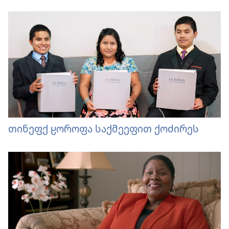
თინეფქ ჸოროფა საქმეეფით ქოძირეს