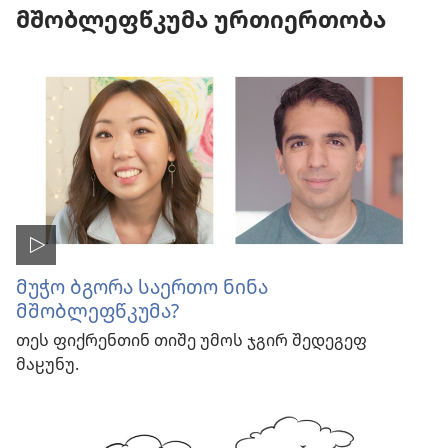
მშობლეფწკუმა ურთიერთობა
მუჭო ბგორა საერთო ნინა
მშობლეფწკუმა?
თეს ფიქრენთინ თიშე უმოს ჯგირ შედეგეფ
მაჸუნუ.