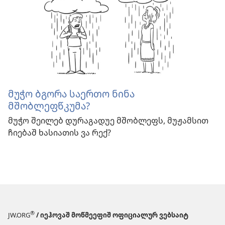
მუჭო ბგორა საერთო ნინა
მშობლეფწკუმა?
მუჭო შეილებ დურაგადუე მშობლეფს, მუჟამსით
ჩიებაშ ხასიათის ვა რექ?
®
JW.ORG
/ იეჰოვაშ მოწმეეფიშ ოფიციალურ ვებსაიტ