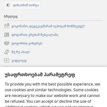
დიზაინიშ თირუა
ბმულეფ
გოკონანო, დეგეკავშირან იეჰოვაშ მოწმეეფქ?
დოგორით კრებაშ შეხვალამა
(ახალ
ფანჯარაშ
დოგორით კონგრეს
(ახალ
გონწყუმა)
ფანჯარაშ
მუ რე ახალ
გონწყუმა)
ვიდეოეფ
გორუა
უსაფრთხოებაშ პარამეტრეფ
შესაწირავეფ
(ახალ
To provide you with the best possible experience, we
ფანჯარაშ
use cookies and similar technologies. Some cookies
გონწყუმა)
გინაჯინალ კოშკიშ ᲝᲜᲚᲐᲘᲜᲑᲘᲑᲚᲘᲝᲗᲔᲙᲐ
are necessary to make our website work and cannot
(ახალ
be refused. You can accept or decline the use of
ფანჯარაშ
®
JW Hub
გონწყუმა)