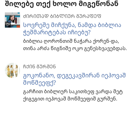
შილებე თექ ხოლო მიგეწონან
ᲫᲘᲠᲘᲗᲐᲓ ᲑᲘᲑᲚᲘᲣᲠ ᲒᲣᲠᲐᲤᲔᲤ
სოვრეშე მიჩქუნა, ნამდა ბიბლია
ჭეშმარიტებას იჩიებუ?
ბიბლია ღორონთიშ ნაჭარა ქორენ-და,
თინა არძა წიგნიშე ოკო გენესხვავებდას.
ᲩᲥᲘᲜ ᲒᲣᲠᲨᲔᲜ
გოკონანო, დეგეკავშირან იეჰოვაშ
მოწმეეფქ?
გარჩით ბიბლიურ საკითხეფ ვარდა მეტ
ქიგეგით იეჰოვაშ მოწმეეფიშ გურშენ.