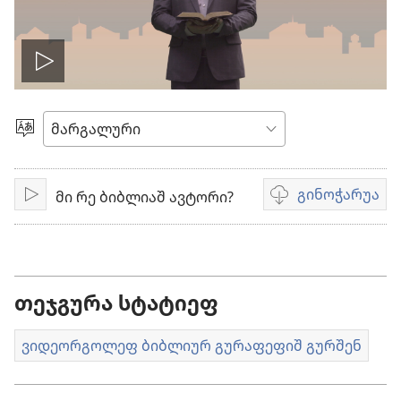
ვიდეოშ
ჩართება
ნინაშ
გიშაგორუა
გინოჭარუა
მი რე ბიბლიაშ ავტორი?
ჩართება
ვიდეოჩანაწერეფ,
გინოჭარუაშ
პარამეტრეფ
თეჯგურა სტატიეფ
ვიდეორგოლეფ ბიბლიურ გურაფეფიშ გურშენ