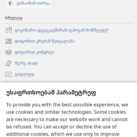
დიზაინიშ თირუა
ბმულეფ
გოკონანო, დეგეკავშირან იეჰოვაშ მოწმეეფქ?
დოგორით კრებაშ შეხვალამა
(ახალ
ფანჯარაშ
დოგორით კონგრეს
(ახალ
გონწყუმა)
ფანჯარაშ
მუ რე ახალ
გონწყუმა)
ვიდეოეფ
გორუა
უსაფრთხოებაშ პარამეტრეფ
შესაწირავეფ
(ახალ
To provide you with the best possible experience, we
ფანჯარაშ
use cookies and similar technologies. Some cookies
გონწყუმა)
გინაჯინალ კოშკიშ ᲝᲜᲚᲐᲘᲜᲑᲘᲑᲚᲘᲝᲗᲔᲙᲐ
are necessary to make our website work and cannot
(ახალ
be refused. You can accept or decline the use of
ფანჯარაშ
®
JW Hub
გონწყუმა)
additional cookies, which we use only to improve
(ახალ