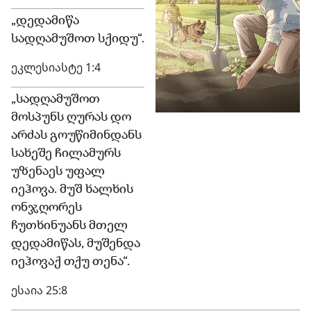
„დედამიწა
სადღამუშოთ სქიდუ“.
ეკლესიასტე 1:4
„სადღამუშოთ
მოსპუნს ღურას დო
არძას გოუწიმინდანს
სახეშე ჩილამურს
უზენაეს უფალ
იეჰოვა. მუშ ხალხის
ონჯღორეს
ჩუთხინუანს მთელ
დედამიწას, მუშენდა
იეჰოვაქ თქუ თენა“.
ესაია 25:8