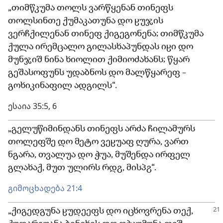
„თიმწკუმა თოლს ვარწყენან თინეფს
თოლსინთე ქუმაკათუნა დო ჸუჯის
ვერჩქილენან თინეფ ქიგეგონენა; თიმწკუმა
ქულა ირემცალო გილასხაპუნდას იჸი დო
მუნჯიშ ნინა ხიოლით ქიმიოძახანს; წყარ
გეშასოფუნს უდაბნოს დო მალწყარეფ –
გოხიკინაფილ ადგილს“.
ესაია 35:5, 6
„გელუწიმინდანს თინეფს არძა ჩილამურს
თოლეფშე დო მეტო ვეჸუაფ ღურა, ვართ
ნგარა, თვალუა დო ჭუა, მუშენდა ირფელ
გლახაქ, მუთ ულირს რდჷ, მისპჷ“.
გიმოცხადება 21:4
„ქიგედგუნა ჸუდეეფს დო იცხოვრენა თექ,