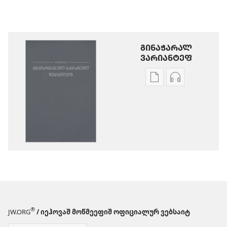
ᲒᲘᲜᲐᲭᲐᲠᲐᲚ
ᲕᲐᲠᲘᲐᲜᲢᲔᲤ
ხვალე
აუდიოჩანა
პუბლიკაციეფიშ
გინოჭარუაშ
გინოჭარუა
პარამეტრე
წმინდა
წმინდა
წერილეფიშ
წერილეფიშ
ახალ
ახალ
ქიანაშ
ქიანაშ
თარგმან
თარგმან
(2013
(2013
წანაშ
წანაშ
ვერსია)
ვერსია)
®
JW.ORG
/ იეჰოვაშ მოწმეეფიშ ოფიციალურ ვებსაიტ