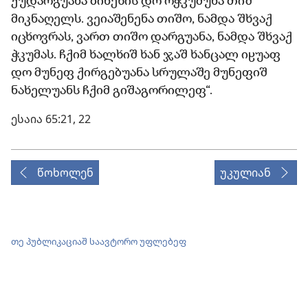
ქუდარგუანა ბინეხის დო ოჭკუმუნა თიშ
მიკნაღელს. ვეიაშენენა თიშო, ნამდა შხვაქ
იცხოვრას, ვართ თიშო დარგუანა, ნამდა შხვაქ
ჭკუმას. ჩქიმ ხალხიშ ხან ჯაშ ხანცალ იჸუაფ
დო მუნეფ ქირგებუანა სრულაშე მუნეფიშ
ნახელუანს ჩქიმ გიშაგორილეფ“.
ესაია 65:21, 22
წოხოლენ
უკულიან
თე პუბლიკაციაშ საავტორო უფლებეფ