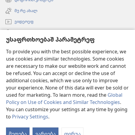
(ახალ
გონწყუმა)
ფანჯარაშ
მუ რე ახალ
გონწყუმა)
ვიდეოეფ
გორუა
უსაფრთხოებაშ პარამეტრეფ
შესაწირავეფ
(ახალ
To provide you with the best possible experience, we
ფანჯარაშ
use cookies and similar technologies. Some cookies
გონწყუმა)
გინაჯინალ კოშკიშ ᲝᲜᲚᲐᲘᲜᲑᲘᲑᲚᲘᲝᲗᲔᲙᲐ
are necessary to make our website work and cannot
(ახალ
be refused. You can accept or decline the use of
ფანჯარაშ
®
JW Hub
გონწყუმა)
additional cookies, which we use only to improve
(ახალ
ფანჯარაშ
your experience. None of this data will ever be sold or
გონწყუმა)
used for marketing. To learn more, read the
Global
Policy on Use of Cookies and Similar Technologies
.
You can customize your settings at any time by going
Copyright
© 2026 Watch Tower Bible and Tract Society of Pennsylvania.
ᲒᲘᲛᲝᲠᲜᲐᲤᲐᲨ ᲬᲔᲡᲔᲤ
|
ᲙᲝᲜᲤᲘᲓᲔᲜᲪᲘᲐᲚᲣᲠᲝᲑᲐ
|
to
Privacy Settings
.
შ
ᲣᲡᲐᲤᲠᲗᲮᲝᲔᲑᲐᲨ ᲞᲐᲠᲐᲛᲔᲢᲠᲔᲤ
ძ
მეღება
ვარიება
თირუა