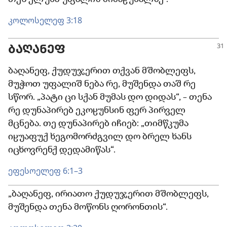
კოლოსელეფ 3:18
ᲑᲐᲦᲐᲜᲔᲤ
ბაღანეფ, ქუდუჯერით თქვან მშობლეფს,
მუჭოთ უფალიშ ნება რე, მუშენდა თაშ რე
სწორ. „პატი ცი სქან მუმას დო დიდას“, – თენა
რე დუნაპირებ ეკოჸუნსინ ფერ პირველ
მცნება. თე დუნაპირებ იჩიებ: „თიმწკუმა
იჸუაფუქ ხეგომორძგვილ დო ბრელ ხანს
იცხოვრენქ დედამიწას“.
ეფესოელეფ 6:1–3
„ბაღანეფ, ირიათო ქუდუჯერით მშობლეფს,
მუშენდა თენა მოწონს ღორონთის“.