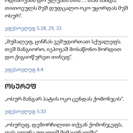
ოდიარუანს დო ულუანს თის … თაშ ნამდა,
თითოეულს მუშ დუდცალო ოკო უჸორდას მუშ
ოსურ“.
ეფესოელეფ 5:28, 29,
33
„მუმალეფ, ჸინჩას ვემუდირთათ სქუალეფს.
თეშ მანგიორო, იეჰოვაშ მოსაწონო მორდით
დო ქიგიოწურეთ თინეფ“.
ეფესოელეფ 6:4
ᲝᲡᲣᲠᲔᲤ
„ოსურ მანგარ პატის ოკო ცენდას ქომონჯის“.
ეფესოელეფ 5:33
„ოსურეფ, დემორჩილით თქვან ქომონჯეფს,
თეს ელუნა უფალიშ მიმაჸუნალშე“.