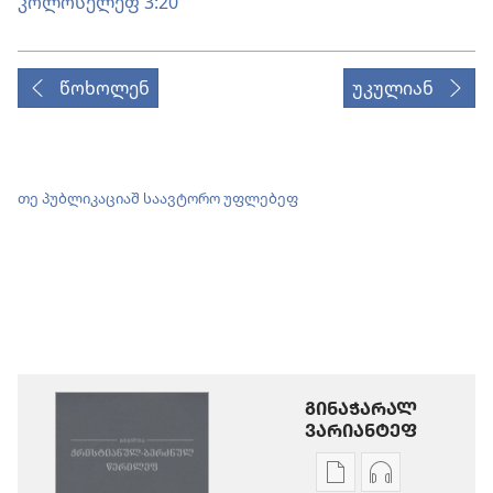
კოლოსელეფ 3:20
წოხოლენ
უკულიან
თე პუბლიკაციაშ საავტორო უფლებეფ
ᲒᲘᲜᲐᲭᲐᲠᲐᲚ
ᲕᲐᲠᲘᲐᲜᲢᲔᲤ
ხვალე
აუდიოჩანა