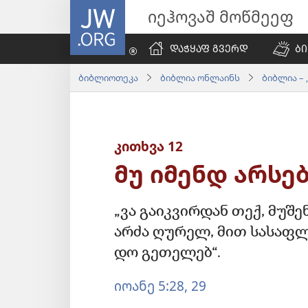
JW.ORG
იეჰოვაშ მოწმეეფ
ᲓᲐᲭᲧᲐᲤ ᲒᲕᲔᲠᲓ
Ბ
ბიბლიოთეკა
ბიბლია ონლაინს
ბიბლია – 
კითხვა 12
მუ იმენდ არს
„ვა გაიკვირდან თექ, მუ
არძა ღურელ, მით სასაფლა
დო გეთელებ“.
იოანე 5:28, 29