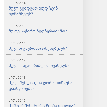
ᲙᲘᲗᲮᲕᲐ 14
მუჭო გებდგათ დუდ ჩქინ
ფინანსეფს?
ᲙᲘᲗᲮᲕᲐ 15
მუ რე საჭირო ბედნერობაშო?
ᲙᲘᲗᲮᲕᲐ 16
მუჭოთ გაურზათ ოწუხებელს?
ᲙᲘᲗᲮᲕᲐ 17
მუჭო ოხვარ ბიბლია ოჯახეფს?
ᲙᲘᲗᲮᲕᲐ 18
მუჭო შემლებუნა ღორონთწკუმა
დაახლოება?
ᲙᲘᲗᲮᲕᲐ 19
მუშ გურშენ მეურს ჩიება ბიბლიაშ