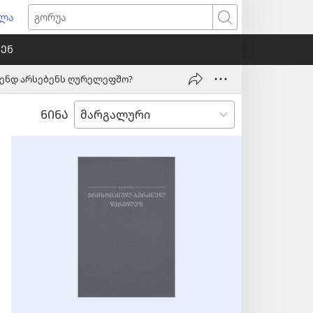
ულა
ხალ
გორუა
ნჯარაშ
ᲨᲔᲜ
ნწყუმა)
მენდ არსებენს ღურელეფშო?
ᲜᲘᲜᲐ