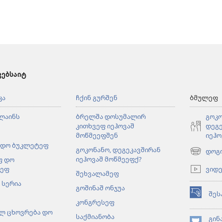
ვებსაიტ
კა
ჩქინ გურშენ
ბმულეფ
ლაინს
ბრელშა დოსუმალირ
გოკო
კითხვეფ იეჰოვაშ
დეგე
მოწმეეფშენ
იეჰო
 დო ბუკლეტეფ
გოკონანო, დეგეკავშირან
დოგ
(ახალ
იეჰოვაშ მოწმეეფქ?
ფ დო
ფანჯარაშ
ვიდ
ლეფ
შეხვალამეფ
გონწყუმა
 სერია
გოშინაშ ონჯუა
შეს
(ახალ
კონგრესეფ
ფანჯარაშ
ლ ცხოვრება დო
საქმიანობა
გონწყუმა
გინ