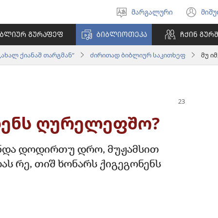
მარგალური
მიშ
ნინაშ
(ა
გიშაგორუა
ფა
ᲘᲑᲚᲘᲣᲠ ᲒᲣᲠᲐᲤᲔᲤ
ᲑᲘᲑᲚᲘᲝᲗᲔᲙᲐ
ᲩᲥᲘᲜ ᲒᲣᲠ
გო
„ახალ ქიანაშ თარგმან“
ძირითად ბიბლიურ საკითხეფ
მუ ი
ებენს ღურელეფშო?
შენდა დოდირთუ დრო, მუჟამსით
ს რე, თიშ ხონარს ქიგეგონენს