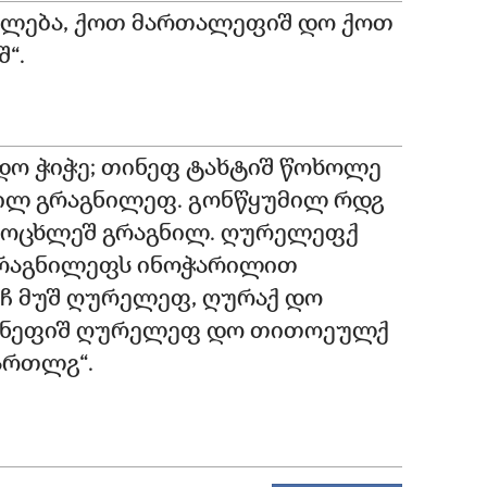
ლება, ქოთ მართალეფიშ დო ქოთ
“.
დო ჭიჭე; თინეფ ტახტიშ წოხოლე
მილ გრაგნილეფ. გონწყუმილ რდჷ
ცოცხლეშ გრაგნილ. ღურელეფქ
 გრაგნილეფს ინოჭარილით
ეჩ მუშ ღურელეფ, ღურაქ დო
მუნეფიშ ღურელეფ დო თითოეულქ
მართლჷ“.