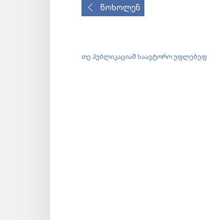
წოხოლენ
თე პუბლიკაციაშ საავტორო უფლებეფ