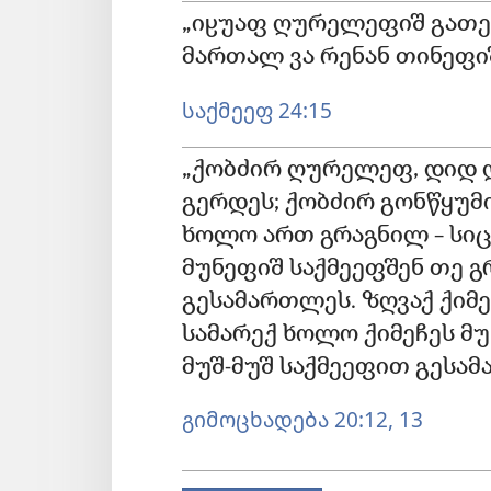
„იჸუაფ ღურელეფიშ გათე
მართალ ვა რენან თინეფიშ
საქმეეფ 24:15
„ქობძირ ღურელეფ, დიდ 
გერდეს; ქობძირ გონწყუ
ხოლო ართ გრაგნილ – სი
მუნეფიშ საქმეეფშენ თე
გესამართლეს. ზღვაქ ქიმ
სამარექ ხოლო ქიმეჩეს 
მუშ-მუშ საქმეეფით გესა
გიმოცხადება 20:12, 13