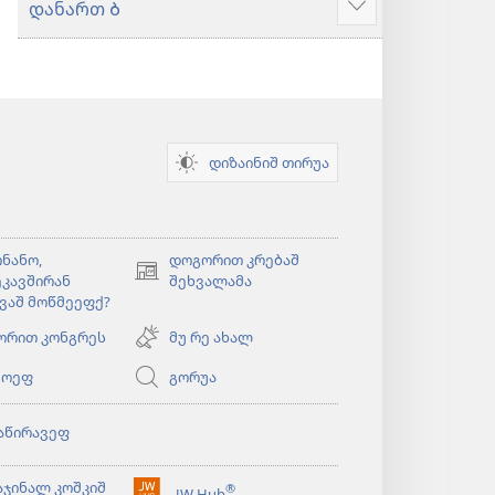
დანართ Ბ
მეტიშ
ძირაფა
დიზაინიშ თირუა
ნანო,
დოგორით კრებაშ
(ახალ
კავშირან
შეხვალამა
ფანჯარაშ
ვაშ მოწმეეფქ?
გონწყუმა)
ორით კონგრეს
მუ რე ახალ
ეოეფ
გორუა
)
აწირავეფ
)
აჯინალ კოშკიშ
®
JW Hub