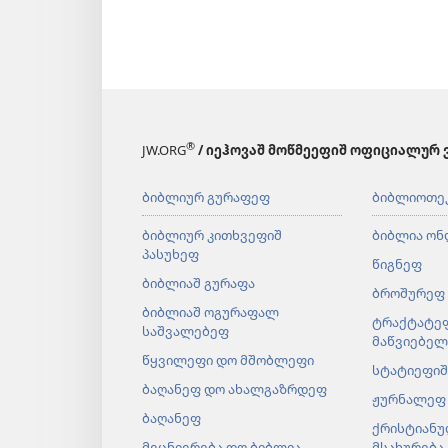
®
JW.ORG
/ იეჰოვაშ მოწმეეფიშ ოფიციალურ 
ბიბლიურ გურაფეფ
ბიბლიოთე
ბიბლიურ კითხვეფიშ
ბიბლია ონ
პასუხეფ
წიგნეფ
ბიბლიაშ გურაფა
ბროშურეფ
ბიბლიაშ ოგურაფალ
ტრაქტატე
საშვალებეფ
მაწვიებე
წყვილეფი დო მშობლეფი
სტატიეფიშ
ბაღანეფ დო ახალგაზრდეფ
ჟურნალეფ
ბაღანეფ
ქრისტიანუ
მეცნიერება დო ბიბლია
მსახურება