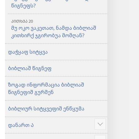
წიგნეფს?
ᲙᲘᲗᲮᲕᲐ 20
მუ ოკო ვაკეთათ, ნამდა ბიბლიაშ
კითხირქ ჯგირობუა მომღან?
დაჭყაფ სიტყვა
ბიბლიაშ წიგნეფ
ზოგად ინფორმაცია ბიბლიაშ
წიგნეფიშ გურშენ
ბიბლიურ სიტყვეფიშ ენწყუმა
დანართ Ა
მეტიშ
ძირაფა