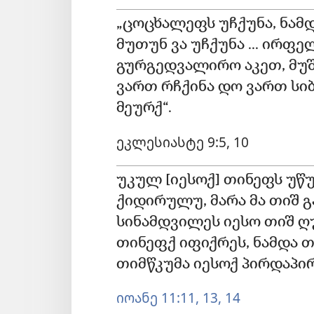
„ცოცხალეფს უჩქუნა, ნა
მუთუნ ვა უჩქუნა ... ირფე
გურგედვალირო აკეთ, მუშე
ვართ რჩქინა დო ვართ სიბ
მეურქ“.
ეკლესიასტე 9:5,
10
უკულ [იესოქ] თინეფს უწუ
ქიდირულუ, მარა მა თიშ გ
სინამდვილეს იესო თიშ ღუ
თინეფქ იფიქრეს, ნამდა 
თიმწკუმა იესოქ პირდაპი
იოანე 11:11,
13, 14