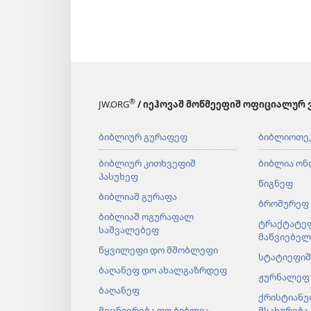
®
JW.ORG
/ იეჰოვაშ მოწმეეფიშ ოფიციალურ 
ბიბლიურ გურაფეფ
ბიბლიოთე
ბიბლიურ კითხვეფიშ
ბიბლია ონ
პასუხეფ
წიგნეფ
ბიბლიაშ გურაფა
ბროშურეფ
ბიბლიაშ ოგურაფალ
ტრაქტატე
საშვალებეფ
მაწვიებე
წყვილეფი დო მშობლეფი
სტატიეფიშ
ბაღანეფ დო ახალგაზრდეფ
ჟურნალეფ
ბაღანეფ
ქრისტიანუ
მეცნიერება დო ბიბლია
მსახურება