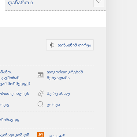
დანართ Ბ
მეტიშ
ძირაფა
დიზაინიშ თირუა
ნანო,
დოგორით კრებაშ
(ახალ
კავშირან
შეხვალამა
ფანჯარაშ
ვაშ მოწმეეფქ?
გონწყუმა)
ორით კონგრეს
მუ რე ახალ
ეოეფ
გორუა
)
აწირავეფ
)
აჯინალ კოშკიშ
®
JW Hub