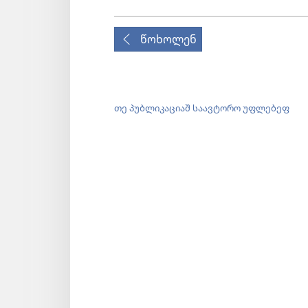
წოხოლენ
თე პუბლიკაციაშ საავტორო უფლებეფ