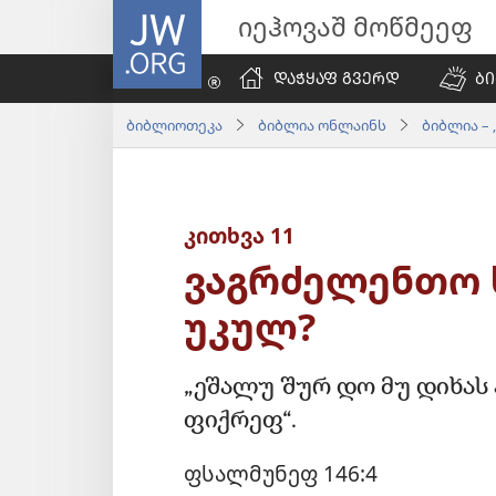
JW.ORG
იეჰოვაშ მოწმეეფ
ᲓᲐᲭᲧᲐᲤ ᲒᲕᲔᲠᲓ
Ბ
ბიბლიოთეკა
ბიბლია ონლაინს
ბიბლია – 
კითხვა 11
ვაგრძელენთო 
უკულ?
„ეშალუ შურ დო მუ დიხას
ფიქრეფ“.
ფსალმუნეფ 146:4