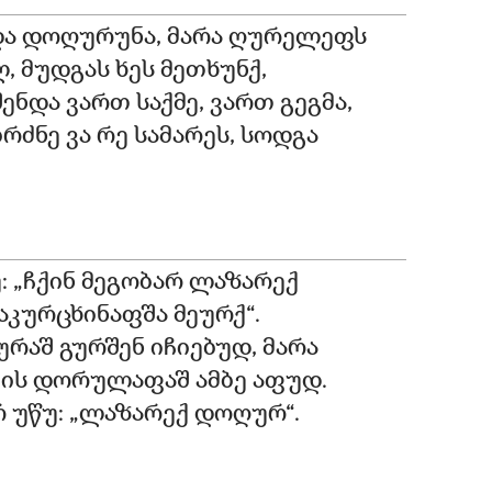
მდა დოღურუნა, მარა ღურელეფს
ლ, მუდგას ხეს მეთხუნქ,
ნდა ვართ საქმე, ვართ გეგმა,
რძნე ვა რე სამარეს, სოდგა
: „ჩქინ მეგობარ ლაზარექ
აკურცხინაფშა მეურქ“.
რაშ გურშენ იჩიებუდ, მარა
თის დორულაფაშ ამბე აფუდ.
რ უწუ: „ლაზარექ დოღურ“.