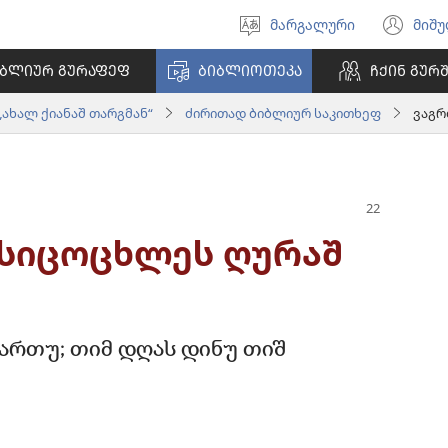
მარგალური
მიშ
ნინაშ
(ა
გიშაგორუა
ფა
ᲘᲑᲚᲘᲣᲠ ᲒᲣᲠᲐᲤᲔᲤ
ᲑᲘᲑᲚᲘᲝᲗᲔᲙᲐ
ᲩᲥᲘᲜ ᲒᲣᲠ
გო
„ახალ ქიანაშ თარგმან“
ძირითად ბიბლიურ საკითხეფ
სიცოცხლეს ღურაშ
 ართუ; თიმ დღას დინუ თიშ