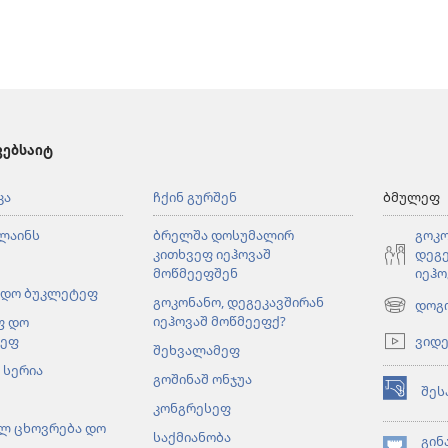
ვებსაიტ
კა
ჩქინ გურშენ
ბმულეფ
ლაინს
ბრელშა დოსუმალირ
გოკო
კითხვეფ იეჰოვაშ
დეგე
მოწმეეფშენ
იეჰო
 დო ბუკლეტეფ
გოკონანო, დეგეკავშირან
დოგ
(ახალ
იეჰოვაშ მოწმეეფქ?
ფ დო
ფანჯარაშ
ვიდ
ლეფ
შეხვალამეფ
გონწყუმა
 სერია
გოშინაშ ონჯუა
შეს
(ახალ
კონგრესეფ
ფანჯარაშ
ლ ცხოვრება დო
საქმიანობა
გონწყუმა
გინ