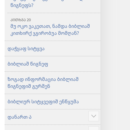
წიგნეფს?
ᲙᲘᲗᲮᲕᲐ 20
მუ ოკო ვაკეთათ, ნამდა ბიბლიაშ
კითხირქ ჯგირობუა მომღან?
დაჭყაფ სიტყვა
ბიბლიაშ წიგნეფ
ზოგად ინფორმაცია ბიბლიაშ
წიგნეფიშ გურშენ
ბიბლიურ სიტყვეფიშ ენწყუმა
დანართ Ა
მეტიშ
ძირაფა