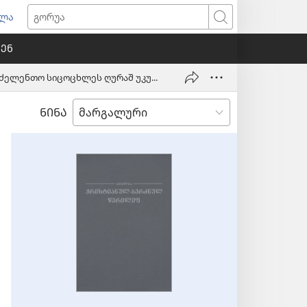
ულა
ხალ
გორუა
ნჯარაშ
ᲨᲔᲜ
ნწყუმა)
ვაგრძელენთო სიცოცხლეს ღურაშ უკულ?
ᲜᲘᲜᲐ