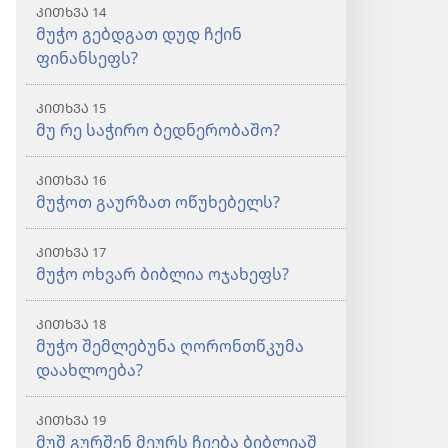
ᲙᲘᲗᲮᲕᲐ 14
მუჭო გებდგათ დუდ ჩქინ
ფინანსეფს?
ᲙᲘᲗᲮᲕᲐ 15
მუ რე საჭირო ბედნერობაშო?
ᲙᲘᲗᲮᲕᲐ 16
მუჭოთ გაურზათ ოწუხებელს?
ᲙᲘᲗᲮᲕᲐ 17
მუჭო ოხვარ ბიბლია ოჯახეფს?
ᲙᲘᲗᲮᲕᲐ 18
მუჭო შემლებუნა ღორონთწკუმა
დაახლოება?
ᲙᲘᲗᲮᲕᲐ 19
მუშ გურშენ მეურს ჩიება ბიბლიაშ