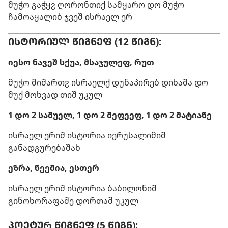
მუჭო გაჭყჷ ღორონთიქ სამყარო დო მუჭო
ჩამოაყალიბ ჯვეშ ისრაელ ერ
ᲘᲡᲢᲝᲠᲘᲣᲚ ᲬᲘᲒᲜᲔᲤ (12 ᲬᲘᲒᲜ):
იესო ნავეშ სქუა, მსაჯულეფ, რუთ
მუჭო მიშართჷ ისრაელქ დუნაპირებ დიხაშა დო
მუქ მოხვად თიშ უკულ
1 დო 2 სამუელ, 1 დო 2 მეფეეფ, 1 დო 2 მატიანე
ისრაელ ერიშ ისტორია იერუსალიმიშ
განადგურებაშახ
ეზრა, ნეემია, ესთერ
ისრაელ ერიშ ისტორია ბაბილონიშ
გინოხორაფაშე დორთაშ უკულ
ᲞᲝᲔᲢᲣᲠ ᲬᲘᲒᲜᲔᲤ (5 ᲬᲘᲒᲜ):