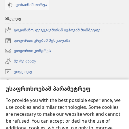
დიზაინიშ თირუა
ბმულეფ
გოკონანო, დეგეკავშირან იეჰოვაშ მოწმეეფქ?
დოგორით კრებაშ შეხვალამა
(ახალ
ფანჯარაშ
დოგორით კონგრეს
(ახალ
გონწყუმა)
ფანჯარაშ
მუ რე ახალ
გონწყუმა)
ვიდეოეფ
გორუა
უსაფრთხოებაშ პარამეტრეფ
შესაწირავეფ
(ახალ
To provide you with the best possible experience, we
ფანჯარაშ
use cookies and similar technologies. Some cookies
გონწყუმა)
გინაჯინალ კოშკიშ ᲝᲜᲚᲐᲘᲜᲑᲘᲑᲚᲘᲝᲗᲔᲙᲐ
are necessary to make our website work and cannot
(ახალ
be refused. You can accept or decline the use of
ფანჯარაშ
®
JW Hub
გონწყუმა)
additional cookies, which we use only to improve
(ახალ