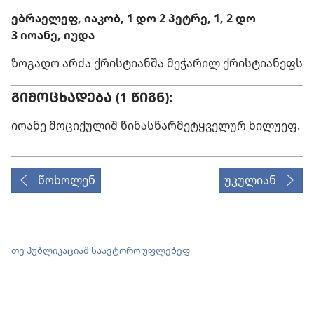
ებრაელეფ, იაკობ, 1 დო 2 პეტრე, 1, 2 დო
3 იოანე, იუდა
ზოგადო არძა ქრისტიანშა მეჭარილ ქრისტიანეფს
ᲒᲘᲛᲝᲪᲮᲐᲓᲔᲑᲐ (1 ᲬᲘᲒᲜ):
იოანე მოციქულიშ წინასწარმეტყველურ ხილუეფ.
წოხოლენ
უკულიან
თე პუბლიკაციაშ საავტორო უფლებეფ