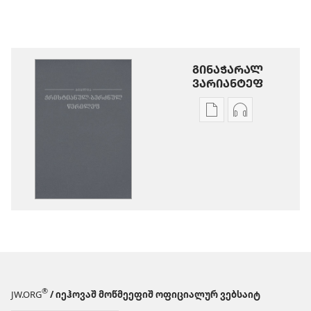
ᲒᲘᲜᲐᲭᲐᲠᲐᲚ
ᲕᲐᲠᲘᲐᲜᲢᲔᲤ
ხვალე
აუდიოჩანა
პუბლიკაციეფიშ
გინოჭარუაშ
გინოჭარუა
პარამეტრე
წმინდა
წმინდა
წერილეფიშ
წერილეფიშ
ახალ
ახალ
ქიანაშ
ქიანაშ
თარგმან
თარგმან
(2013
(2013
წანაშ
წანაშ
ვერსია)
ვერსია)
®
JW.ORG
/ იეჰოვაშ მოწმეეფიშ ოფიციალურ ვებსაიტ