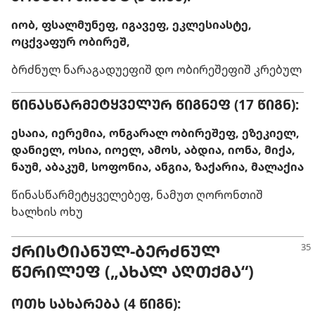
იობ, ფსალმუნეფ, იგავეფ, ეკლესიასტე,
ოცქვაფურ ობირეშ,
ბრძნულ ნარაგადუეფიშ დო ობირეშეფიშ კრებულ
ᲬᲘᲜᲐᲡᲬᲐᲠᲛᲔᲢᲧᲕᲔᲚᲣᲠ ᲬᲘᲒᲜᲔᲤ (17 ᲬᲘᲒᲜ):
ესაია, იერემია, ონგარალ ობირეშეფ, ეზეკიელ,
დანიელ, ოსია, იოელ, ამოს, აბდია, იონა, მიქა,
ნაუმ, აბაკუმ, სოფონია, ანგია, ზაქარია, მალაქია
წინასწარმეტყველებეფ, ნამუთ ღორონთიშ
ხალხის ოხუ
ᲥᲠᲘᲡᲢᲘᲐᲜᲣᲚ-ᲑᲔᲠᲫᲜᲣᲚ
ᲬᲔᲠᲘᲚᲔᲤ („ᲐᲮᲐᲚ ᲐᲦᲗᲥᲛᲐ“)
ᲝᲗᲮ ᲡᲐᲮᲐᲠᲔᲑᲐ (4 ᲬᲘᲒᲜ):