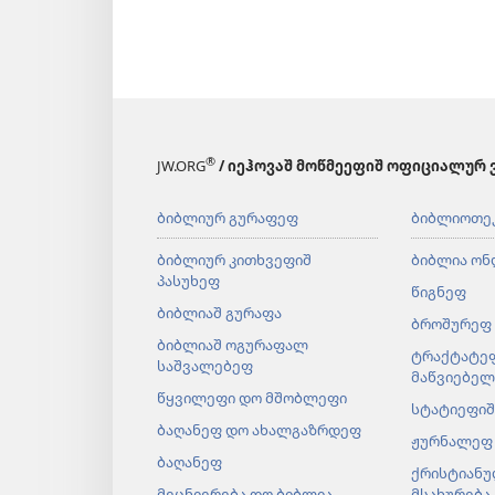
®
JW.ORG
/ იეჰოვაშ მოწმეეფიშ ოფიციალურ 
ბიბლიურ გურაფეფ
ბიბლიოთე
ბიბლიურ კითხვეფიშ
ბიბლია ონ
პასუხეფ
წიგნეფ
ბიბლიაშ გურაფა
ბროშურეფ
ბიბლიაშ ოგურაფალ
ტრაქტატე
საშვალებეფ
მაწვიებე
წყვილეფი დო მშობლეფი
სტატიეფიშ
ბაღანეფ დო ახალგაზრდეფ
ჟურნალეფ
ბაღანეფ
ქრისტიანუ
მეცნიერება დო ბიბლია
მსახურება