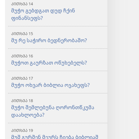
ᲙᲘᲗᲮᲕᲐ 14
მუჭო გებდგათ დუდ ჩქინ
ფინანსეფს?
ᲙᲘᲗᲮᲕᲐ 15
მუ რე საჭირო ბედნერობაშო?
ᲙᲘᲗᲮᲕᲐ 16
მუჭოთ გაურზათ ოწუხებელს?
ᲙᲘᲗᲮᲕᲐ 17
მუჭო ოხვარ ბიბლია ოჯახეფს?
ᲙᲘᲗᲮᲕᲐ 18
მუჭო შემლებუნა ღორონთწკუმა
დაახლოება?
ᲙᲘᲗᲮᲕᲐ 19
მუშ გურშენ მეურს ჩიება ბიბლიაშ