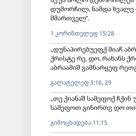
სქუა ხოლო დემორჩილებ 
დუმორჩილ, ნამდა ხვალ
მმართველ“.
1 კორინთელეფ 15:28
„დუნაპირებუეფქ მიაჩ აბრ
ქრისტე რე. დო, რახანს 
აბრაამიშ გამნარყეფ რეთჷ
გალატელეფ 3:16,
29
„თე ქიანაშ სამეფოქ ჩქი
სამეფოთ გინირთჷ დო თინ
გიმოცხადება 11:15