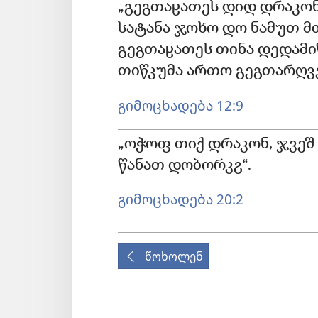
„გეგთაჸათეს დიდ დრაკონ,
სატანა ჯოხო დო ნამუთ მ
გეგთაჸათეს თინა დედამ
თიწკუმა ართო გეგთარღვე
გიმოცხადება 12:9
„ოჭოფ თიქ დრაკონ, ჯვეშ გ
წანათ დობორკჷ“.
გიმოცხადება 20:2
წოხოლენ