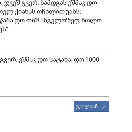
 ჯვეშ გვერ, ნამდგას ეშმაკ დო
თელ ქიანას ოჩილითუანს;
იწაშა დო თიშ ანგელოზეფ ხოლო
ს“.
ვერ, ეშმაკ დო სატანა, დო 1 000
უკულიან