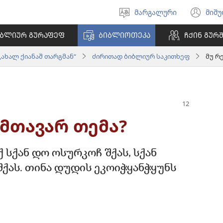
მარგალური
მიშ
ნინაშ
(ა
გიშაგორუა
ფა
ᲘᲑᲚᲘᲣᲠ ᲒᲣᲠᲐᲤᲔᲤ
ᲑᲘᲑᲚᲘᲝᲗᲔᲙᲐ
ᲩᲥᲘᲜ ᲒᲣᲠ
გო
„ახალ ქიანაშ თარგმან“
ძირითად ბიბლიურ საკითხეფ
მუ რ
 მთავარ თემა?
სქან დო ოსურკოჩ შქას, სქან
შქას. თინა დუდის ეკოიჭყანჭყუნს