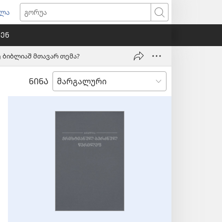
ულა
ხალ
გორუა
ნჯარაშ
ᲨᲔᲜ
ნწყუმა)
ე ბიბლიაშ მთავარ თემა?
ᲜᲘᲜᲐ