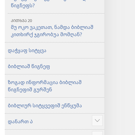
წიგნეფს?
ᲙᲘᲗᲮᲕᲐ 20
მუ ოკო ვაკეთათ, ნამდა ბიბლიაშ
კითხირქ ჯგირობუა მომღან?
დაჭყაფ სიტყვა
ბიბლიაშ წიგნეფ
ზოგად ინფორმაცია ბიბლიაშ
წიგნეფიშ გურშენ
ბიბლიურ სიტყვეფიშ ენწყუმა
დანართ Ა
მეტიშ
ძირაფა