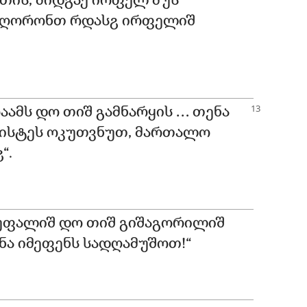
თის, მიდგაქ ირფელ მუს
ე ღორონთ რდასჷ ირფელიშ
აამს დო თიშ გამნარყის … თენა
ქრისტეს ოკუთვნუთ, მართალო
“.
ნ უფალიშ დო თიშ გიშაგორილიშ
ა იმეფენს სადღამუშოთ!“