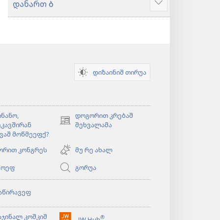
დანართ Ბ
მეტიშ
ძირაფა
დიზაინიშ თირუა
ნანო,
დოგორით კრებაშ
(ახალ
კავშირან
შეხვალამა
ფანჯარაშ
ვაშ მოწმეეფქ?
გონწყუმა)
ორით კონგრეს
მუ რე ახალ
ეოეფ
გორუა
)
აწირავეფ
)
აჯინალ კოშკიშ
®
JW Hub