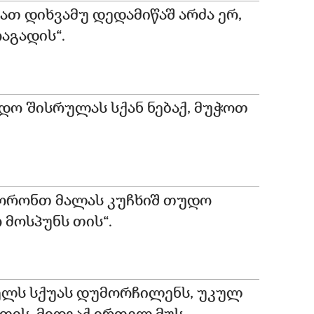
ბათ დიხვამუ დედამიწაშ არძა ერ,
აგადის“.
დო შისრულას სქან ნებაქ, მუჭოთ
ღორონთ მალას კუჩხიშ თუდო
 მოსპუნს თის“.
ლს სქუას დუმორჩილენს, უკულ