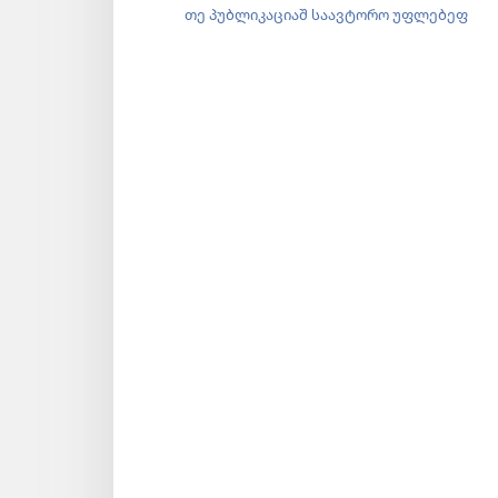
თე პუბლიკაციაშ საავტორო უფლებეფ