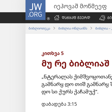
JW.ORG
იეჰოვაშ მოწმეეფ
ᲓᲐᲭᲧᲐᲤ ᲒᲕᲔᲠᲓ
Ბ
ბიბლიოთეკა
ბიბლია ონლაინს
ბიბლია – 
კითხვა 5
მუ რე ბიბლიაშ
„ნტერალას ქიმშვოჸოთანქ 
გამნარყ დო თიშ გამნარყ 
დო სი ქურს ქაჩამუქ“.
დაბადება 3:15