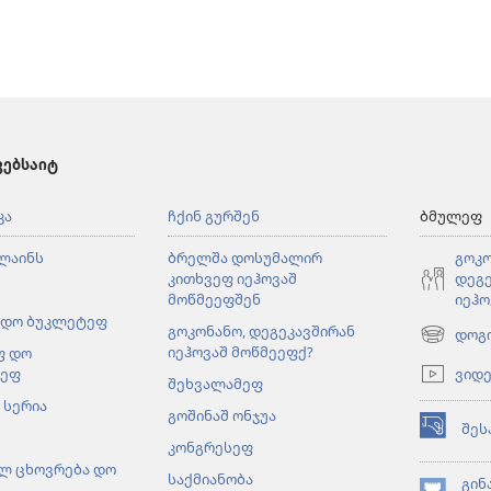
ვებსაიტ
კა
ჩქინ გურშენ
ბმულეფ
ლაინს
ბრელშა დოსუმალირ
გოკო
კითხვეფ იეჰოვაშ
დეგე
მოწმეეფშენ
იეჰო
 დო ბუკლეტეფ
გოკონანო, დეგეკავშირან
დოგ
(ახალ
იეჰოვაშ მოწმეეფქ?
ფ დო
ფანჯარაშ
ვიდ
ლეფ
შეხვალამეფ
გონწყუმა
 სერია
გოშინაშ ონჯუა
შეს
(ახალ
კონგრესეფ
ფანჯარაშ
ლ ცხოვრება დო
საქმიანობა
გონწყუმა
გინ