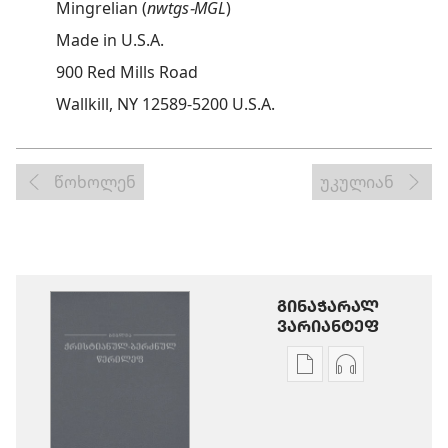
Mingrelian (
nwtgs-MGL
)
Made in U.S.A.
900 Red Mills Road
Wallkill, NY 12589-5200 U.S.A.
წოხოლენ
უკულიან
ᲒᲘᲜᲐᲭᲐᲠᲐᲚ
ᲕᲐᲠᲘᲐᲜᲢᲔᲤ
ხვალე
აუდიოჩანა
პუბლიკაციეფიშ
გინოჭარუაშ
გინოჭარუა
პარამეტრე
წმინდა
წმინდა