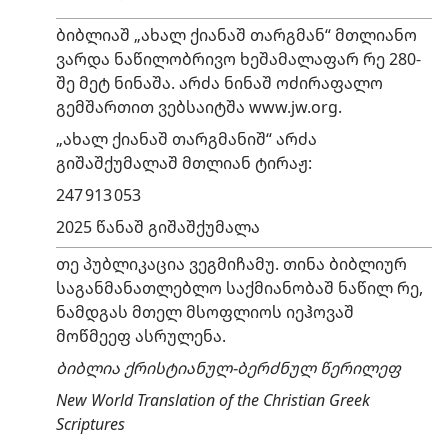
ბიბლიაშ „ახალ ქიანაშ თარგმან“ მთლიანო
ვარდა ნაწილობრივო ხეშამალაფარ რე 280-
შე მეტ ნინაშა. არძა ნინაშ ოძირაფალო
გემშართით ვებსაიტშა www.jw.org.
„ახალ ქიანაშ თარგმანიშ“ არძა
გიშაშქუმალაშ მთლიან ტირაჟ:
247 913 053
2025 წანაშ გიშაშქუმალა
თე პუბლიკაცია ვეგმიჩამუ. თინა ბიბლიურ
საგანმანათლებლო საქმიანობაშ ნაწილ რე,
ნამდგას მთელ მსოფლიოს იეჰოვაშ
მოწმეეფ ასრულენა.
ბიბლია ქრისტიანულ-ბერძნულ წერილეფ
New World Translation of the Christian Greek
Scriptures