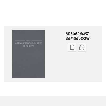
ᲒᲘᲜᲐᲭᲐᲠᲐᲚ
ᲕᲐᲠᲘᲐᲜᲢᲔᲤ
ხვალე
აუდიოჩანა
პუბლიკაციეფიშ
გინოჭარუაშ
გინოჭარუა
პარამეტრე
წმინდა
წმინდა
წერილეფიშ
წერილეფიშ
ახალ
ახალ
ქიანაშ
ქიანაშ
თარგმან
თარგმან
(2013
(2013
წანაშ
წანაშ