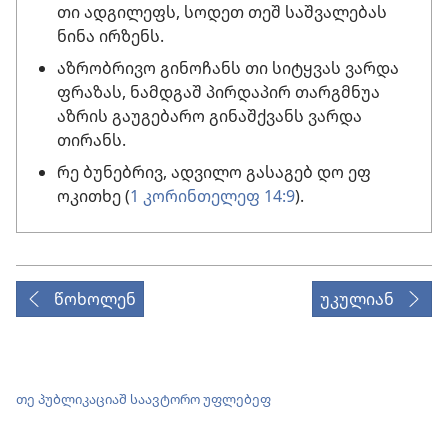
თი ადგილეფს, სოდეთ თეშ საშვალებას
ნინა ირზენს.
აზრობრივო გინოჩანს თი სიტყვას ვარდა
ფრაზას, ნამდგაშ პირდაპირ თარგმნუა
აზრის გაუგებარო გინაშქვანს ვარდა
თირანს.
რე ბუნებრივ, ადვილო გასაგებ დო ეფ
ოკითხე (
1 კორინთელეფ 14:9
).
წოხოლენ
უკულიან
თე პუბლიკაციაშ საავტორო უფლებეფ