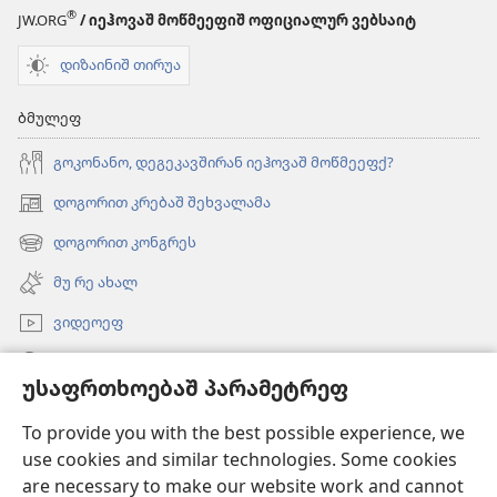
ვერსია)
ვერსია)
®
JW.ORG
/ იეჰოვაშ მოწმეეფიშ ოფიციალურ ვებსაიტ
დიზაინიშ თირუა
ბმულეფ
გოკონანო, დეგეკავშირან იეჰოვაშ მოწმეეფქ?
დოგორით კრებაშ შეხვალამა
(ახალ
ფანჯარაშ
დოგორით კონგრეს
(ახალ
გონწყუმა)
ფანჯარაშ
მუ რე ახალ
გონწყუმა)
ვიდეოეფ
გორუა
უსაფრთხოებაშ პარამეტრეფ
შესაწირავეფ
(ახალ
To provide you with the best possible experience, we
ფანჯარაშ
use cookies and similar technologies. Some cookies
გონწყუმა)
გინაჯინალ კოშკიშ ᲝᲜᲚᲐᲘᲜᲑᲘᲑᲚᲘᲝᲗᲔᲙᲐ
are necessary to make our website work and cannot
(ახალ