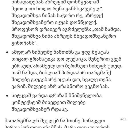
წინადადებას აზრეფიშ დონწყუალაშ
მეთოდით ხოლო რენა განსხვავებულ“.
შხვადოშხვა ნინას საჭირო რე, აზრეფქ
შხვადოშხვანერო იჸუას დონწყილქ.
პროფესორ დრაივერ აგრძელენს: „თაშ ნამდა,
შხვადოშხვა ნინა აზრეფს შხვადოშხვანერო
გინოჩანს“.
ამდღარ ნინეფშე ნამთინს ვა უღჷ ზუსტას
თიცალ გრამატიკა დო ლექსიკა, მუნერით ჯვეშ
ებრაულ, არამეულ დო ბერძნულ ნინეფს უღუდ.
თაშ ნამდა, ბიბლიაშ პირდაპირ თარგმანქ
შილებე გაუგებარქ იჸუას დო, ხვალე თენა
ვარინ, შილებე აზრ არასწორო გეგნოჩას.
სიტყვაშ ვარდა ფრაზაშ მნიშვნელობა
კონტექსტიშ მიხედვით შილებე
შხვადოშხვანერ რდასჷ.
მათარგმნალს შეულებ ნამთინე მონაკვეთ
პირდაპირ დოთარგმნას, მარა თეცალ დროს