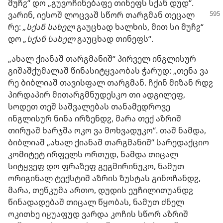
მუჩჷ“ დო „გუვოჩინებაფე თინეფს სქან დუდ“.
ვარინ, იესოშ ლოცვაშ სწორ თარგმან თეცალ
რე:
„სქან სახელ
გაუცხად ხალხის, მით სი მუჩჷ“
დო
„სქან სახელ
გაუცხად თინეფს“.
„ახალ ქიანაშ თარგმანიშ“ პირველ ინგლისურ
გიშაშქუმალაშ წინასიტყვაობას ჭარუდ: „თენა ვა
რე ბიბლიაშ თავისფალ თარგმან. ჩქინ მიზან რდჷ
პირდაპირ მითარგმნუდესკო თი ადგილეფ,
სოდეთ თეშ საშვალებას თანამედროვე
ინგლისურ ნინა ირზენდჷ, მარა თექ აზრიშ
თირუაშ ხარჯშა ოკო ვა მოხვადუკო“. თაშ ნამდა,
ბიბლიაშ „ახალ ქიანაშ თარგმანიშ“ სარედაქციო
კომიტეტ ირფელს ორთუდ, ნამდა თიცალ
სიტყვეფ დო ფრაზეფ გეგმირინუკო, ნამუთ
ორიგინალ ტექსტიშ აზრის ზუსტას გინოჩანდჷ,
მარა, თეწკუმა ართო, დუდის ეუჩილითუანდჷ
წინადადებაშ თიცალ წყობას, ნამუთ ძნელ
ოკითხე იჸუაფუდ ვარდა კოჩის სწორ აზრიშ