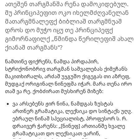
ათეშენ თარგმანშა რენა დამოკიდებულ.
მუ პრინციპეფით ოკო იხელმძღვანელან
მათარგმნალეფქ ბიბლიაშ თარგმნუაშ
დროს დო მუჭო იჸუ თე პრინციპეფქ
გიმორნაფილქ „წმინდა წერილეფიშ ახალ
ქიანაშ თარგმანს“?
ნამთინე ფიქრენს, ნამდა პირდაპირ,
სტრიქონობრივ თარგმან საშვალებას ქიმეჩანს
მაკითხირალს, არძაშ უჯგუშო ქიგეგას თი აზრეფ,
მუდგაქ ორიგინალ ნინეფშა იჭარ. მარა თენა ირო
თაშ ვა რე. ქობძირათ მუსხირენ მიზეზ:
ვა არსებენს ჟირ ნინა, ნამდგას ზუსტას
ართნერ გრამატიკა, ლექსიკა დო სინტაქს უღჷ.
ებრაულ ნინაშ სპეციალისტ, პროფესორ ს. რ.
დრაივერ ჭარუნს: „[ნინეფ] ართიანშე ხვალე
გრამატიკათ დო ლექსიკათ ვარინ,