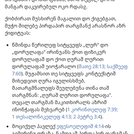
მანგარ დაკვირებულ ოკო რდასჷ.
ქობძირათ მუსხირენ მაგალით დო ქიგებგათ,
მუჭო შილებე პირდაპირ თარგმანქ არასწორ აზრ
ქიდიტუას:
წმინდა წერილეფ სიტყვეფს „ლურ“ დო
„დორულაფა“ ირინუანს ქოთ ფიზიკურ
დორულაფაშ დო ქოთ ღურაშ ლურით
დორულაფაშ ეიოჭარალო (
მათე 28:13;
საქმეეფ
7:60
). მუჟამსით თე სიტყვეფს კონტექსტიშ
მიხედვით ღურა იგულისხმებ,
მათარგმნალეფს შეულებუნა თინა თაშ
თარგმნან: „ღურაშ ლურით დორულაფა“.
თეცალ თარგმან მაკითხირალს აზრიშ
ინონჭაფას მეხვარებ (
1 კორინთელეფ 7:39;
1 თესალონიკელეფ 4:13;
2 პეტრე 3:4
).
მოციქულ პავლექ
ეფესოელეფიშ 4:14
-ის
გიმირინუ ფრაზა, ნამდგაშ პირდაპირ თარგმან