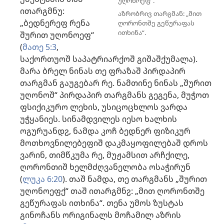
უღონოეფ“.
ითარგმნუ:
აზრობრივ თარგმან: „მით
„ბედნერეფ რენა
ღორონთშე გეწურაფას
ითხინა“.
შურით უღონოეფ“
(
მათე 5:3
,
საქორთუოშ საპატრიარქოშ გიშაშქუმალა).
მარა ბრელ ნინას თე ფრაზაშ პირდაპირ
თარგმან გაუგებარ რე. ნამთინე ნინას „შურით
უღონოშ“ პირდაპირ თარგმანს გეგენა, მუჭოთ
ფსიქიკურო ლეხის, უსიცოცხლოს ვარდა
უჭყანიეს. სინამდვილეს იესო ხალხის
ოგურუანდჷ, ნამდა კოჩ ბედნერ ფიზიკურ
მოთხოვნილებეფიშ დაკმაყოფილებაშ დროს
ვარინ, თიმწკუმა რე, მუჟამსით არჩქილე,
ღორონთიშ ხელმძღვანელობა ოსაჭირუნ
(
ლუკა 6:20
). თაშ ნამდა, თე თარგმანს „შურით
უღონოეფქ“ თაშ ითარგმნჷ: „მით ღორონთშე
გეწურაფას ითხინა“. თენა უმოს ზუსტას
გინოჩანს ორიგინალს მოჩამილ აზრის