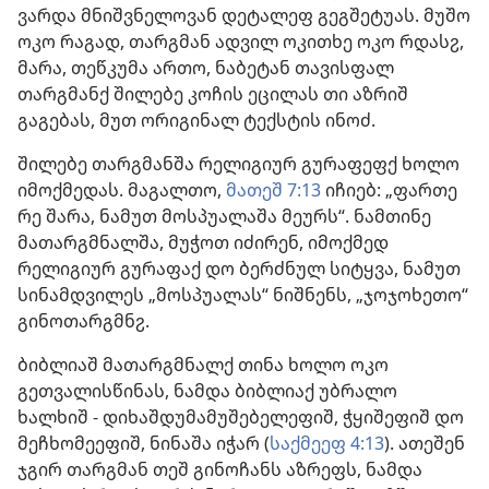
ვარდა მნიშვნელოვან დეტალეფ გეგშეტუას. მუშო
ოკო რაგად, თარგმან ადვილ ოკითხე ოკო რდასჷ,
მარა, თეწკუმა ართო, ნაბეტან თავისფალ
თარგმანქ შილებე კოჩის ეცილას თი აზრიშ
გაგებას, მუთ ორიგინალ ტექსტის ინოძ.
შილებე თარგმანშა რელიგიურ გურაფეფქ ხოლო
იმოქმედას. მაგალთო,
მათეშ 7:13
იჩიებ: „ფართე
რე შარა, ნამუთ მოსპუალაშა მეურს“. ნამთინე
მათარგმნალშა, მუჭოთ იძირენ, იმოქმედ
რელიგიურ გურაფაქ დო ბერძნულ სიტყვა, ნამუთ
სინამდვილეს „მოსპუალას“ ნიშნენს, „ჯოჯოხეთო“
გინოთარგმნჷ.
ბიბლიაშ მათარგმნალქ თინა ხოლო ოკო
გეთვალისწინას, ნამდა ბიბლიაქ უბრალო
ხალხიშ - დიხაშდუმამუშებელეფიშ, ჭყიშეფიშ დო
მეჩხომეეფიშ, ნინაშა იჭარ (
საქმეეფ 4:13
). ათეშენ
ჯგირ თარგმან თეშ გინოჩანს აზრეფს, ნამდა