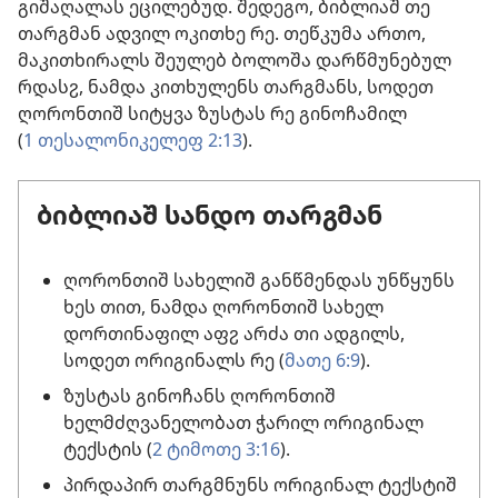
გიშაღალას ეცილებუდ. შედეგო, ბიბლიაშ თე
თარგმან ადვილ ოკითხე რე. თეწკუმა ართო,
მაკითხირალს შეულებ ბოლოშა დარწმუნებულ
რდასჷ, ნამდა კითხულენს თარგმანს, სოდეთ
ღორონთიშ სიტყვა ზუსტას რე გინოჩამილ
(
1 თესალონიკელეფ 2:13
).
ბიბლიაშ სანდო თარგმან
ღორონთიშ სახელიშ განწმენდას უნწყუნს
ხეს თით, ნამდა ღორონთიშ სახელ
დორთინაფილ აფჷ არძა თი ადგილს,
სოდეთ ორიგინალს რე (
მათე 6:9
).
ზუსტას გინოჩანს ღორონთიშ
ხელმძღვანელობათ ჭარილ ორიგინალ
ტექსტის (
2 ტიმოთე 3:16
).
პირდაპირ თარგმნუნს ორიგინალ ტექსტიშ