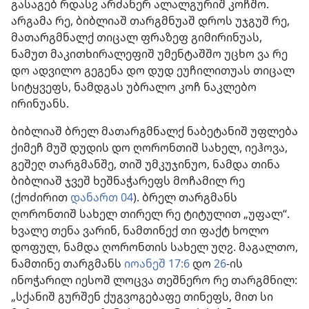
გასაგებ რდასჷ არძანერ ალალგურიშ კოჩშო.
არგამა რე, ბიბლიაშ თარგმნუაშ დროს უჯგუშ რე,
მათარგმნალქ თიცალ ფრაზეფ გიმირინუას,
ნამუთ მაკითხირალეფიშ უმენტაშშო უცხო ვა რე
დო ადვილო გეგენა დო დუდ ეუჩილითუას თიცალ
სიტყვეფს, ნამდგას უბრალო კოჩ ნაკლებო
ირინუანს.
ბიბლიაშ ბრელ მათარგმნალქ ნაბეტანიშ უფლება
ქიმეჩ მუშ დუდის დო ღორონთიშ სახელ, იეჰოვა,
გეშეღ თარგმანშე, თიშ უმკუჯინუო, ნამდა თინა
ბიბლიაშ ჯვეშ ხეშნაჭარეფს მოჩამილ რე
(ქოძირით
დანართ 04
). ბრელ თარგმანს
ღორონთიშ სახელ თირელ რე ტიტულით „უფალ“.
ხვალე თენა ვარინ, ნამთინექ თი ფაქტ ხოლო
დოფულ, ნამდა ღორონთის სახელ უღჷ. მაგალთო,
ნამთინე თარგმანს
იოანეშ 17:6
დო
26
-ის
ინოჭარილ იესოშ ლოცვა თეშნერო რე თარგმნილ:
„სქანიშ გურშენ ქუგვოგებაფე თინეფს, მით სი