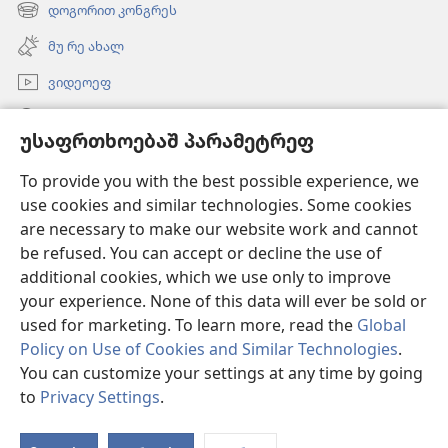
ფანჯარაშ
დოგორით კონგრეს
(ახალ
გონწყუმა)
ფანჯარაშ
მუ რე ახალ
გონწყუმა)
ვიდეოეფ
გორუა
უსაფრთხოებაშ პარამეტრეფ
შესაწირავეფ
(ახალ
To provide you with the best possible experience, we
ფანჯარაშ
use cookies and similar technologies. Some cookies
გონწყუმა)
გინაჯინალ კოშკიშ ᲝᲜᲚᲐᲘᲜᲑᲘᲑᲚᲘᲝᲗᲔᲙᲐ
are necessary to make our website work and cannot
(ახალ
be refused. You can accept or decline the use of
ფანჯარაშ
®
JW Hub
გონწყუმა)
additional cookies, which we use only to improve
(ახალ
ფანჯარაშ
your experience. None of this data will ever be sold or
გონწყუმა)
used for marketing. To learn more, read the
Global
Policy on Use of Cookies and Similar Technologies
.
You can customize your settings at any time by going
Copyright
© 2026 Watch Tower Bible and Tract Society of Pennsylvania.
ᲒᲘᲛᲝᲠᲜᲐᲤᲐᲨ ᲬᲔᲡᲔᲤ
|
ᲙᲝᲜᲤᲘᲓᲔᲜᲪᲘᲐᲚᲣᲠᲝᲑᲐ
|
to
Privacy Settings
.
შ
ᲣᲡᲐᲤᲠᲗᲮᲝᲔᲑᲐᲨ ᲞᲐᲠᲐᲛᲔᲢᲠᲔᲤ
ძ