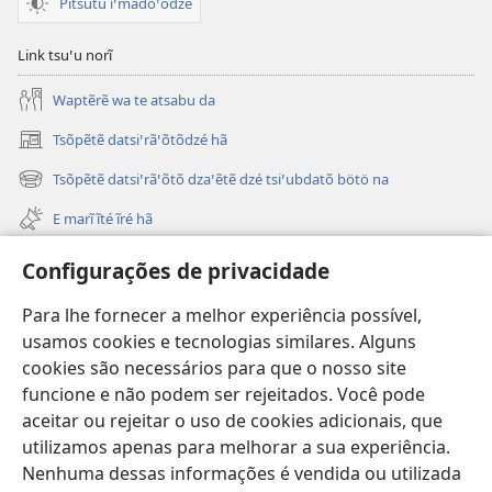
Pitsutu ĩꞌmadöꞌödzé
Link tsuꞌu norĩ
Waptẽrẽ wa te atsabu da
Tsõpẽtẽ datsiꞌrãꞌõtõdzé hã
(opens
new
Tsõpẽtẽ datsiꞌrãꞌõtõ dzaꞌẽtẽ dzé tsiꞌubdatõ bötö na
(opens
window)
new
E marĩ ĩté ĩré hã
window)
Ĩropodo
Configurações de privacidade
Tsô airĩti JW.ORG ꞌremhã
Para lhe fornecer a melhor experiência possível,
usamos cookies e tecnologias similares. Alguns
Danhibdzari
(opens
cookies são necessários para que o nosso site
new
funcione e não podem ser rejeitados. Você pode
window)
Ĩhöiwarobo Ubumrodzé On-line
aceitar ou rejeitar o uso de cookies adicionais, que
(opens
new
utilizamos apenas para melhorar a sua experiência.
®
JW Hub
window)
Nenhuma dessas informações é vendida ou utilizada
(opens