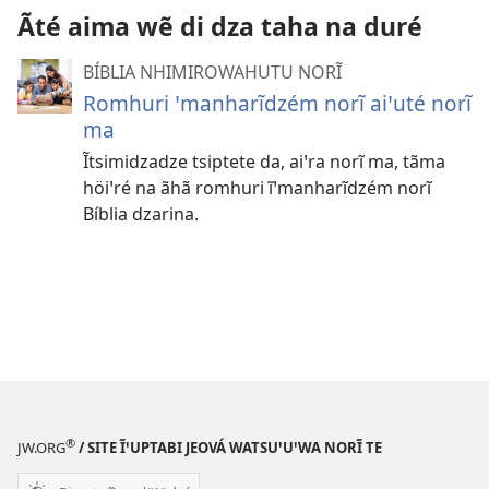
tété
Ãté aima wẽ di dza taha na duré
mono
BÍBLIA NHIMIROWAHUTU NORĨ
Romhuri ꞌmanharĩdzém norĩ aiꞌuté norĩ
ma
Ĩtsimidzadze tsiptete da, aiꞌra norĩ ma, tãma
höiꞌré na ãhã romhuri ĩꞌmanharĩdzém norĩ
Bíblia dzarina.
®
JW.ORG
/ SITE ĨꞌUPTABI JEOVÁ WATSUꞌUꞌWA NORĨ TE