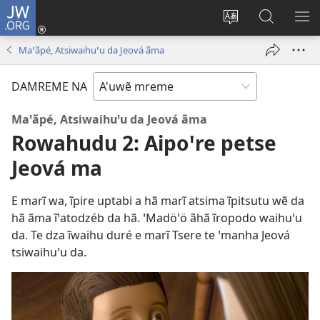
JW.ORG
Log
In
Ãma
Tsô
HÖ
(opens
tsaprĩ
airĩti
NA
Maꞌãpé, Atsiwaihuꞌu da Jeová ãma
new
na
JW.ORG
PI
window)
damreme
ꞌremhã
UB
DAMREME NA
hã
site
Maꞌãpé, Atsiwaihuꞌu da Jeová ãma
na
Rowahudu 2: Aipoꞌre petse
Jeová ma
E marĩ wa, ĩpire uptabi a hã marĩ atsima ĩpitsutu wẽ da
hã ãma ĩꞌatodzéb da hã. ꞌMadöꞌö ãhã ĩropodo waihuꞌu
da. Te dza ĩwaihu duré e marĩ Tsere te ꞌmanha Jeová
tsiwaihuꞌu da.