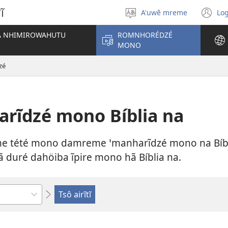
ĩ
A'uwẽ mreme
Log
Pitsutu
(o
damreme
n
IA NHIMIROWAHUTU
ROMNHORÉDZÉ
wi
MONO
zé
rĩdzé mono Bíblia na
e tété mono damreme ꞌmanharĩdzé mono na Bíbl
 duré dahöiba ĩpire mono hã Bíblia na.