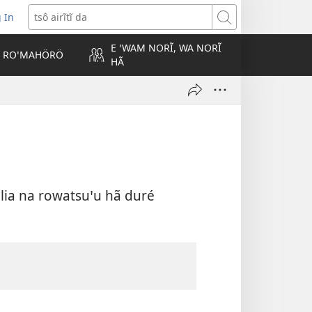
 In
pens
tsô
ew
airĩtĩ
E ꞌWAM NORĨ, WA NORĨ
ndow)
da
ROꞌMAHÖRÖ
HÃ
ia na rowatsuꞌu hã duré