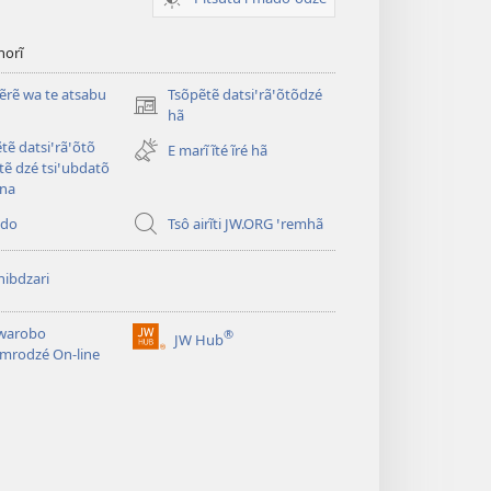
norĩ
rẽ wa te atsabu
Tsõpẽtẽ datsiꞌrãꞌõtõdzé
(opens
hã
new
tẽ datsiꞌrãꞌõtõ
E marĩ ĩté ĩré hã
window)
tẽ dzé tsiꞌubdatõ
 na
odo
Tsô airĩti JW.ORG ꞌremhã
ibdzari
iwarobo
®
JW Hub
(opens
mrodzé On-line
new
window)