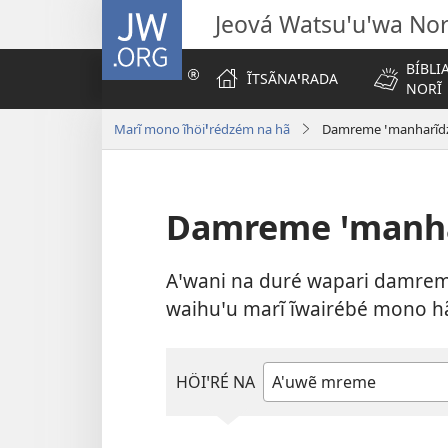
JW.ORG
Jeová Watsuꞌuꞌwa Nor
BÍBL
ĨTSÃNA
ꞌ
RADA
NORĨ
Marĩ mono ĩhöi
ꞌ
rédzém na hã
Damreme ꞌmanharĩd
Damreme ꞌmanha
Aꞌwani na duré wapari damrem
waihuꞌu marĩ ĩwairébé mono hã
HÖIꞌRÉ NA
Tsihötö
na
niwamhã