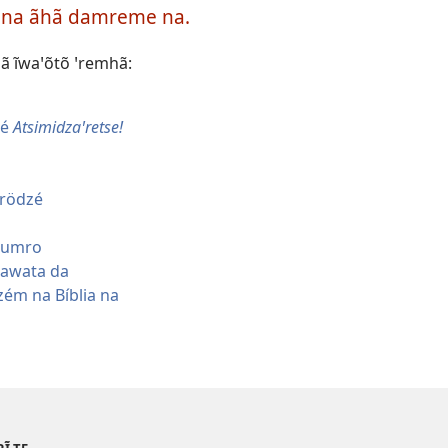
t na ãhã damreme na.
hã ĩwaꞌõtõ ꞌremhã:
ré
Atsimidzaꞌretse!
örödzé
bumro
awata da
ém na Bíblia na