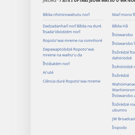
JW.ORG
/ SITE ĨꞌUPTABI JEOVÁ WATSUꞌUꞌWA NOR
Bíblia nhimirowahutu norĩ
Marĩ mono ĩ
Dadzadanharĩ norĩ Bíblia na duré
Bíblia Hã
ĩtsadaꞌöbödzém norĩ
Ĩhöiwarobo
Ropotoꞌwai mreme na romnhoré
Ĩhöiwarobo ĩ
Dapawaptobdzé Ropotoꞌwai
Ĩtsõrédzé ĩt
mreme na waihuꞌu da
dahörödzé
Ĩhöibatém norĩ
Ĩtsihötödzé
Aiꞌuté
Ĩtsõrédzé
Ciência duré Ropotoꞌwai mreme
Wahöimanad
Wanhimiromh
Ĩhöiwarobo 
Ĩtsõrédzé r
ubumro
JW Broadcas
Ĩropodo