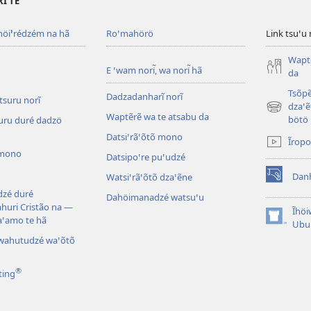
Ĩ TE
höi
ꞌ
rédzém na hã
Roꞌmahörö
Link tsuꞌu 
Waptẽ
E ꞌwam nori̇̃, wa nori̇̃ hã
da
Tsõpẽ
Dadzadanharĩ norĩ
tsuru norĩ
dzaꞌẽ
(opens
Waptẽrẽ wa te atsabu da
bötö
suru duré dadzö
new
Datsiꞌrãꞌõtõ mono
window)
Ĩrop
 mono
Datsipoꞌre puꞌudzé
Danh
Watsiꞌrãꞌõtõ dzaꞌẽne
(opens
zé duré
new
Dahöimanadzé watsuꞌu
uri Cristão na —
window)
Ĩhö
aꞌamo te hã
(opens
Ubu
new
owahutudzé waꞌõtõ
window)
®
ting