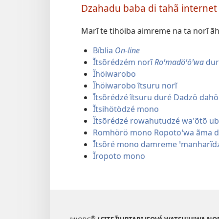
Dzahadu baba di tahã interne
pitsutu
damreme
Marĩ te tihöiba aimreme na ta norĩ ã
hã
Bíblia
On-line
Ĩtsõrédzém norĩ
Roꞌmadöꞌöꞌwa
du
Ĩhöiwarobo
Ĩhöiwarobo ĩtsuru norĩ
Ĩtsõrédzé ĩtsuru duré Dadzö dah
Ĩtsihötödzé mono
Ĩtsõrédzé rowahutudzé waꞌõtõ u
Romhörö mono Ropotoꞌwa ãma d
Ĩtsõré mono damreme ꞌmanharĩdz
Ĩropoto mono
®