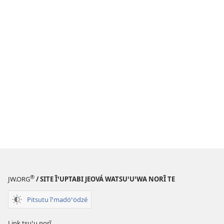
®
JW.ORG
/ SITE ĨꞌUPTABI JEOVÁ WATSUꞌUꞌWA NORĨ TE
Pitsutu ĩꞌmadöꞌödzé
Link tsuꞌu norĩ