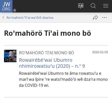
JW.ORG
Log
In
Ãma
Tsô
HÖ
(opens
tsaprĩ
airĩti
NA
Roꞌmahörö Tiꞌai waꞌõtõ dzarina
new
na
JW.ORG
PI
window)
damreme
ꞌremhã
UB
Roꞌmahörö Tiꞌai mono bö
hã
site
na
2026-02-05
ROꞌMAHÖRÖ TIꞌAI MONO BÖ
Rowairébéꞌwai Ubumro
nhimirowatsuꞌu (2020) – n.º 9
Rowairébéꞌwai Ubumro te ãma rowatsuꞌu e
marĩ wa ĩpire ꞌre watsiꞌmadöꞌö wẽ dzaꞌra mono
da COVID-19 wi.