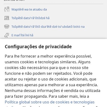
Waptẽrẽ wa te atsabu da
Tsõpẽtẽ datsiꞌrãꞌõtõdzé hã
(opens
new
Tsõpẽtẽ datsiꞌrãꞌõtõ dzaꞌẽtẽ dzé tsiꞌubdatõ bötö na
(opens
window)
new
E marĩ ĩté ĩré hã
window)
Ĩropodo
Configurações de privacidade
Tsô airĩti JW.ORG ꞌremhã
Para lhe fornecer a melhor experiência possível,
usamos cookies e tecnologias similares. Alguns
Danhibdzari
(opens
cookies são necessários para que o nosso site
new
funcione e não podem ser rejeitados. Você pode
window)
Ĩhöiwarobo Ubumrodzé On-line
aceitar ou rejeitar o uso de cookies adicionais, que
(opens
new
utilizamos apenas para melhorar a sua experiência.
®
JW Hub
window)
Nenhuma dessas informações é vendida ou utilizada
(opens
new
para fazer propaganda. Para saber mais, leia a
window)
Política global sobre uso de cookies e tecnologias