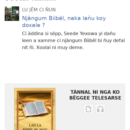
LU JËM CI ÑUN
Njàngum Biibël, naka lañu koy
doxale ?
Ci àddina si sépp, Seede Yexowa yi dañu
leen a xamme ci njàngum Biibël bi ñuy defal
nit ñi. Xoolal ni muy deme.
TÀNNAL NI NGA KO
BËGGEE TELESARSE
Tànnal
Tànnal
ni
ni
nga
nga