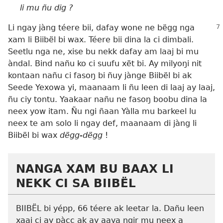
li mu ñu dig ?
Li ngay jàng téere bii, dafay wone ne bëgg nga
xam li Biibël bi wax. Téere bii dina la ci dimbali.
Seetlu nga ne, xise bu nekk dafay am laaj bi mu
àndal. Bind nañu ko ci suufu xët bi. Ay milyoŋi nit
kontaan nañu ci fasoŋ bi ñuy jànge Biibël bi ak
Seede Yexowa yi, maanaam li ñu leen di laaj ay laaj,
ñu ciy tontu. Yaakaar nañu ne fasoŋ boobu dina la
neex yow itam. Ñu ngi ñaan Yàlla mu barkeel lu
neex te am solo li ngay def, maanaam di jàng li
Biibël bi wax
dëgg-dëgg
!
NANGA XAM BU BAAX LI
NEKK CI SA BIIBËL
BIIBËL bi yépp, 66 téere ak leetar la. Dañu leen
xaaj ci ay pàcc ak ay aaya ngir mu neex a