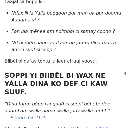
Laajal sa bopp lii :
Ndax lii la Yàlla bëggoon pur man ak pur doomu
Aadama yi ?
Fan laa mënee am ndimbal ci samay coono ?
Ndax mën nañu yaakaar ne jàmm dina mas a
am ci suuf si sépp ?
Biibël bi dafay tontu lu leer ci laaj yooyu.
SOPPI YI BIIBËL BI WAX NE
YÀLLA DINA KO DEF CI KAW
SUUF.
“Dina fomp bépp rangooñ ci seeni bët ; te dee
dootul am walla naqar walla jooy walla metit.”
—
Peeñu ma 21:⁠4
.