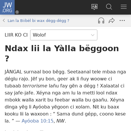
JW.ORG
Ngir
Konektewu
Tànnal
Seet
WO
(opens
beneen
dara
LI
Lan la Biibël bi wax dëgg-dëgg ?
new
làkk
ci
AM
window)
JW.ORG
LIIR KO CI
Ndax lii la Yàlla bëggoon
?
JÀNGAL surnaal boo bëgg. Seetaanal tele mbaa nga
déglu rajo. Jëf yu bon, geer ak li ñuy woowe ci
tubaab
terrorisme
lañu fay gën a dégg ! Xalaatal ci
say jafe-jafe. Xéyna nga am lu la metti lool ndax
mbokk walla xarit bu feebar walla bu gaañu. Xéyna
dinga yëg li Ayóoba yëgoon ci xolam. Nit ku baax
kooku lii la waxoon : “ Sama dund gépp, coono kese
la. ” —
Ayóoba 10:​15
,
NW
.