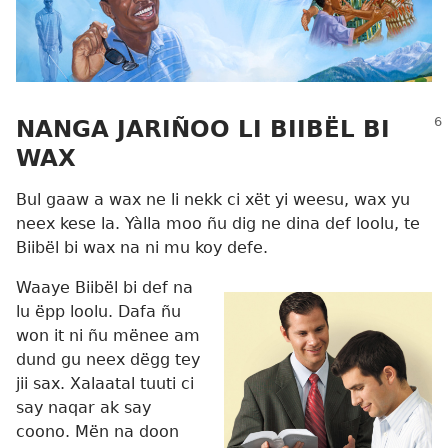
NANGA JARIÑOO LI BIIBËL BI
WAX
Bul gaaw a wax ne li nekk ci xët yi weesu, wax yu
neex kese la. Yàlla moo ñu dig ne dina def loolu, te
Biibël bi wax na ni mu koy defe.
Waaye Biibël bi def na
lu ëpp loolu. Dafa ñu
won it ni ñu mënee am
dund gu neex dëgg tey
jii sax. Xalaatal tuuti ci
say naqar ak say
coono. Mën na doon