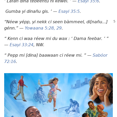
‘ Lafañ dina tëbeentu ni kéwél. ’ —
Esayi 35:⁠6
.
Gumba yi dinañu gis. ’ —
Esayi 35:⁠5
.
“Néew yépp, yi nekk ci seen bàmmeel, di[nañu...]
génn.” —
Yowaana 5:​28, 29
.
“ Kenn ci waa réew mi du wax : ‘ Dama feebar. ’ ”
—
Esayi 33:​24
, NW.
“ Pepp mi [dina] baawaan ci réew mi. ” —
Sabóor
72:⁠16
.