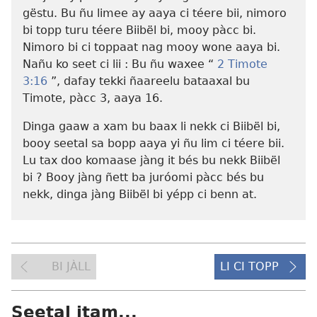
gëstu. Bu ñu limee ay aaya ci téere bii, nimoro
bi topp turu téere Biibël bi, mooy pàcc bi.
Nimoro bi ci toppaat nag mooy wone aaya bi.
Nañu ko seet ci lii : Bu ñu waxee “
2 Timote
3:16
”, dafay tekki ñaareelu bataaxal bu
Timote, pàcc 3, aaya 16.
Dinga gaaw a xam bu baax li nekk ci Biibël bi,
booy seetal sa bopp aaya yi ñu lim ci téere bii.
Lu tax doo komaase jàng it bés bu nekk Biibël
bi ? Booy jàng ñett ba juróomi pàcc bés bu
nekk, dinga jàng Biibël bi yépp ci benn at.
BI JÀLL
LI CI TOPP
Seetal itam...