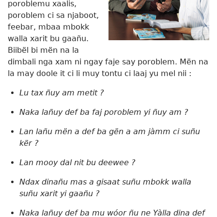
poroblemu xaalis,
poroblem ci sa njaboot,
feebar, mbaa mbokk
walla xarit bu gaañu.
Biibël bi mën na la
dimbali nga xam ni ngay faje say poroblem. Mën na
la may doole it ci li muy tontu ci laaj yu mel nii :
Lu tax ñuy am metit ?
Naka lañuy def ba faj poroblem yi ñuy am ?
Lan lañu mën a def ba gën a am jàmm ci suñu
kër ?
Lan mooy dal nit bu deewee ?
Ndax dinañu mas a gisaat suñu mbokk walla
suñu xarit yi gaañu ?
Naka lañuy def ba mu wóor ñu ne Yàlla dina def