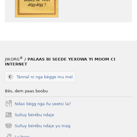
ko
ko
bëggee
bëggee
telesarse
telesarse
Lan
Lan
la
la
Biibël
Biibël
bi
bi
wax
wax
®
JW.ORG
/ PALAAS BI SEEDE YEXOWA YI MOOM CI
dëgg-
dëgg-
INTERNET
dëgg
dëgg
?
?
Tànnal ni nga bëgge mu mel
Bës, dem paas boobu
Ndax bëgg nga ñu seetsi la?
Suñuy bérébu ndaje
(opens
new
Suñuy bérébu ndaje yu mag
(opens
window)
new
Lu bees