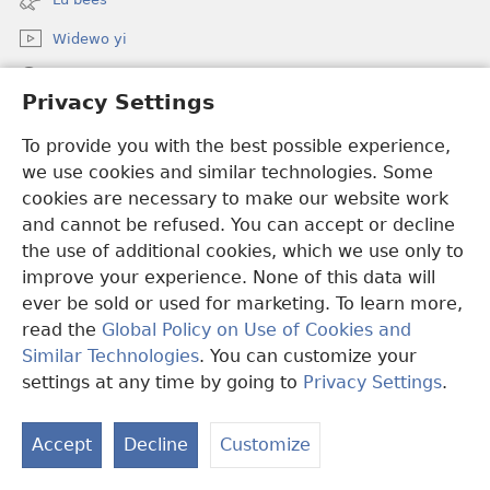
window)
Widewo yi
Seet dara ci JW.ORG
Privacy Settings
Boo bëggee maye dara
(opens
To provide you with the best possible experience,
new
we use cookies and similar technologies. Some
window)
Watchtower TÉERE YI AM CI SUÑU PALAAS CI INTERNET
cookies are necessary to make our website work
(opens
and cannot be refused. You can accept or decline
new
®
JW Hub
window)
the use of additional cookies, which we use only to
(opens
new
improve your experience. None of this data will
window)
ever be sold or used for marketing. To learn more,
read the
Global Policy on Use of Cookies and
Copyright
© 2026 Watch Tower Bible and Tract Society of Pennsylvania.
Similar Technologies
. You can customize your
CONDITIONS D’UTILISATION
|
RÈGLES DE CONFIDENTIALITÉ
|
settings at any time by going to
Privacy Settings
.
S
PRIVACY SETTINGS
Ta
Accept
Decline
Customize
of
Co