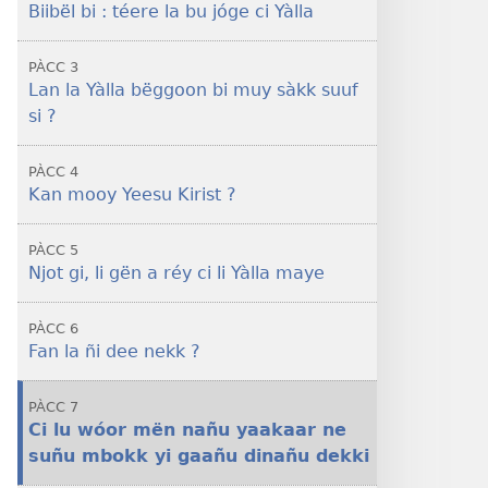
Biibël bi : téere la bu jóge ci Yàlla
PÀCC 3
Lan la Yàlla bëggoon bi muy sàkk suuf
si ?
PÀCC 4
Kan mooy Yeesu Kirist ?
PÀCC 5
Njot gi, li gën a réy ci li Yàlla maye
PÀCC 6
Fan la ñi dee nekk ?
PÀCC 7
Ci lu wóor mën nañu yaakaar ne
suñu mbokk yi gaañu dinañu dekki