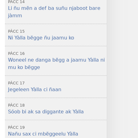
PÀCC 14
Li ñu mën a def ba suñu njaboot bare
jàmm
PÀCC 15
Ni Yàlla bëgge ñu jaamu ko
PÀCC 16
Woneel ne danga bëgg a jaamu Yàlla ni
mu ko bëgge
PÀCC 17
Jegeleen Yàlla ci ñaan
PÀCC 18
Sóob bi ak sa diggante ak Yàlla
PÀCC 19
Nañu sax ci mbëggeelu Yàlla