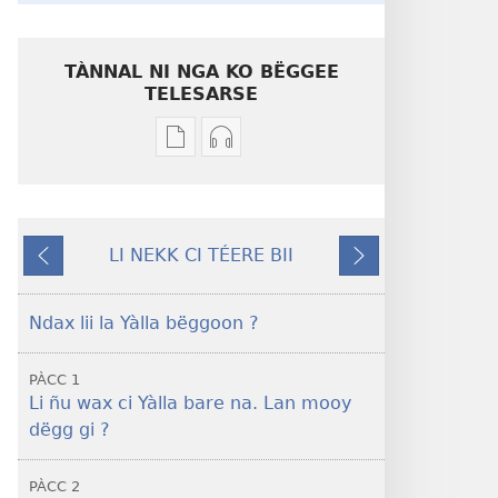
TÀNNAL NI NGA KO BËGGEE
TELESARSE
Tànnal
Tànnal
ni
ni
nga
nga
ko
ko
LI NEKK CI TÉERE BII
bëggee
bëggee
BI
LI
telesarse
telesarse
JÀLL
CI
Lan
Lan
TOPP
Ndax lii la Yàlla bëggoon ?
la
la
Biibël
Biibël
PÀCC 1
bi
bi
Li ñu wax ci Yàlla bare na. Lan mooy
wax
wax
dëgg gi ?
dëgg-
dëgg-
dëgg
dëgg
PÀCC 2
?
?