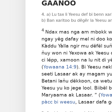
GAAÑOO
4. a) Lu tax li Yeesu def bi benn 
b) Ban xaritoo bu dëgër la Yeesu 
4
Ndax mas nga am mbokk wall
ngay yëg dafay mel ni doo ko
Kàddu Yàlla ngir mu dëfël suñ
ñuy won ni Yexowa ak Yeesu d
ci lépp, xamoon na lu nit di
(
Yowaana 14:⁠9
). Bi Yeesu n
seeti Lasaar ak ay magam yu
Betani lañu dëkkoon, ca wetu
Yeesu yu ko jege lool. Biibël
Maryaama ak Lasaar. ” (
Yowa
pàcc bi weesu
, Lasaar dafa 