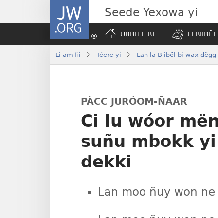
JW.ORG
Seede Yexowa yi
UBBITE BI
LI BIIBË
Li am fii
Téere yi
Lan la Biibël bi wax dëgg
PÀCC JURÓOM-ÑAAR
Ci lu wóor më
suñu mbokk yi
dekki
Lan moo ñuy won ne 