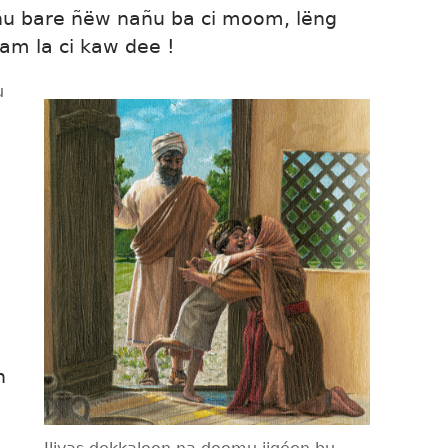
ñu bare ñëw nañu ba ci moom, lëng
dam la ci kaw dee !
u
n