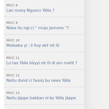
PÀCC 8
Lan mooy Nguuru Yàlla ?
PÀCC 9
Ndax ñu ngi ci “ muju jamono ”?
PÀCC 10
Malaaka yi : li ñuy def nit ñi
PÀCC 11
Lu tax Yàlla bàyyi nit ñi di am metit ?
PÀCC 12
Nañu dund ci fasoŋ bu neex Yàlla
PÀCC 13
Nañu jàppe bakkan ni ko Yàlla jàppe