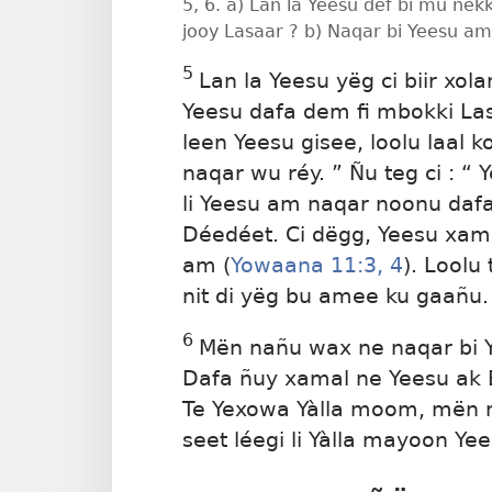
5, 6. a) Lan la Yeesu def bi mu ne
jooy Lasaar ? b) Naqar bi Yeesu a
5
Lan la Yeesu yëg ci biir xol
Yeesu dafa dem fi mbokki Las
leen Yeesu gisee, loolu laal k
naqar wu réy. ” Ñu teg ci : “ Y
li Yeesu am naqar noonu da
Déedéet. Ci dëgg, Yeesu xam
am (
Yowaana 11:​3, 4
). Loolu
nit di yëg bu amee ku gaañu.
6
Mën nañu wax ne naqar bi 
Dafa ñuy xamal ne Yeesu ak 
Te Yexowa Yàlla moom, mën 
seet léegi li Yàlla mayoon Ye