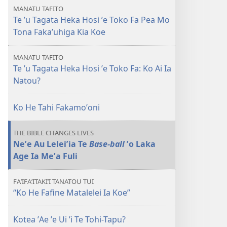
Te
muʼa
hoa
MANATU TAFITO
ʼu
Te ʼu Tagata Heka Hosi ʼe Toko Fa Pea Mo
atu
mai
Tagata
Tona Fakaʼuhiga Kia Koe
Heka
Hosi
MANATU TAFITO
ʼe
Te ʼu Tagata Heka Hosi ʼe Toko Fa: Ko Ai Ia
Toko
Natou?
Fa:
Kotea
Ko He Tahi Fakamoʼoni
Tona
Fakaʼuhiga
THE BIBLE CHANGES LIVES
Kia
Neʼe Au Leleiʼia Te
Base-ball
ʼo Laka
Koe?
Age Ia Meʼa Fuli
FAʼIFAʼITAKIʼI TANATOU TUI
“Ko He Fafine Matalelei Ia Koe”
Kotea ʼAe ʼe Ui ʼi Te Tohi-Tapu?