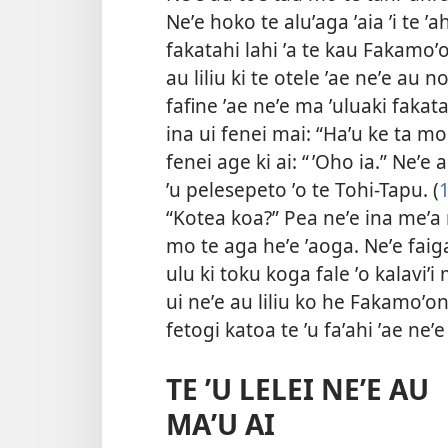
Neʼe hoko te aluʼaga ʼaia ʼi te ʼ
fakatahi lahi ʼa te kau Fakamoʼo
au liliu ki te otele ʼae neʼe au n
fafine ʼae neʼe ma ʼuluaki fakatah
ina ui fenei mai: “Haʼu ke ta m
fenei age ki ai: “ ʼOho ia.” Neʼ
ʼu pelesepeto ʼo te Tohi-Tapu. (
“Kotea koa?” Pea neʼe ina meʼa 
mo te aga heʼe ʼaoga. Neʼe faig
ulu ki toku koga fale ʼo kalaviʼi 
ui neʼe au liliu ko he Fakamoʼon
fetogi katoa te ʼu faʼahi ʼae neʼe 
TE ’U LELEI NEʼE AU
MAʼU AI