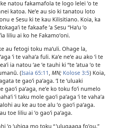
e ke natou fakamafola te logo lelei ʼo te
anei katoa. Neʼe au sio ki tanatou loto
u e Sesu ki te kau Kilisitiano. Koia, ka
okagaʼi te fakaafe ʼa Sesu “Haʼu ʼo
ia liliu ai ko he Fakamoʼoni.
ke au fetogi toku maʼuli. Ohage la,
aga ʼi te vahaʼa fuli. Kaʼe neʼe au ako ʼi te
aʼi ia natou ʼae ʼe tauhi ki “te ’atua ʼo te
umanū. (
Isaia 65:​11
,
MN;
Kolose 3:⁠5
) Koia,
ata te gaoʼi paʼaga. ʼI te ʼuluaki
e gaoʼi paʼaga, neʼe ko toku foʼi numelo
hahaʼi ʼi taku mole gaoʼi paʼaga ʼi te vahaʼa
lohi au ke au toe alu ʼo gaoʼi paʼaga.
u toe liliu ai ʼo gaoʼi paʼaga.
ahi ʼo ʼuhiga mo toku “ ʼulugaaga foʼou.”