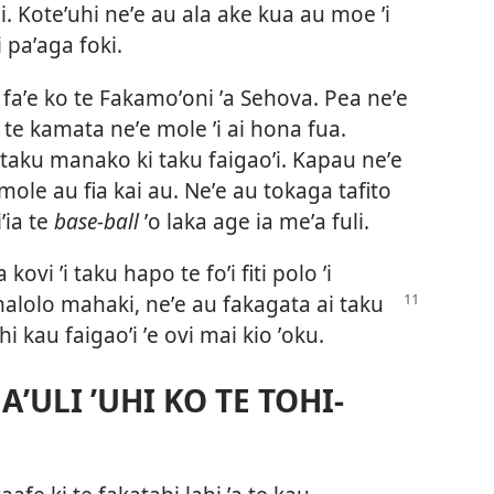
pi. Koteʼuhi neʼe au ala ake kua au moe ʼi
 paʼaga foki.
aku faʼe ko te Fakamoʼoni ʼa Sehova. Pea neʼe
i te kamata neʼe mole ʼi ai hona fua.
e taku manako ki taku faigaoʼi. Kapau neʼe
e mole au fia kai au. Neʼe au tokaga tafito
iʼia te
base-ball
ʼo laka age ia meʼa fuli.
 kovi ʼi taku hapo te foʼi fiti polo ʼi
 malolo mahaki, neʼe au fa
kagata ai taku
hi kau faigaoʼi ʼe ovi mai kio ʼoku.
AʼULI ʼUHI KO TE TOHI-