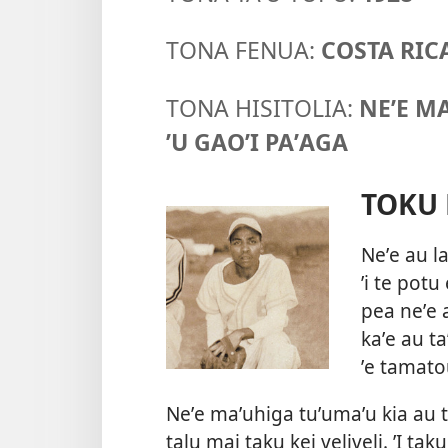
TONA FENUA:
COSTA RIC
TONA HISITOLIA:
NEʼE MA
ʼU GAOʼI PAʼAGA
TOKU 
Neʼe au la
ʼi te potu
pea neʼe 
kaʼe au t
ʼe tamatou
Neʼe maʼuhiga tuʼumaʼu kia au 
talu mai taku kei veliveli. ʼI tak