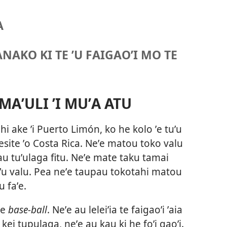
A
NAKO KI TE ʼU FAIGAOʼI MO TE
MAʼULI ʼI MUʼA ATU
hi ake ʼi Puerto Limón, ko he kolo ʼe tuʼu
 esite ʼo Costa Rica. Neʼe matou toko valu
au tuʼulaga fitu. Neʼe mate taku tamai
aʼu valu. Pea neʼe taupau tokotahi matou
 faʼe.
te
base-ball
. Neʼe au leleiʼia te faigaoʼi ʼaia
u kei tupulaga, neʼe au kau ki he foʼi gaoʼi.