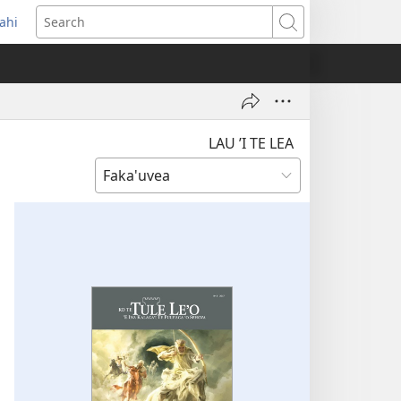
ahi
opens
Search
ew
indow)
LAU ’I TE LEA