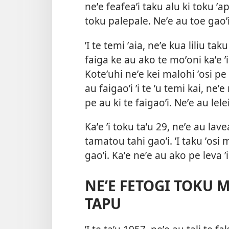
neʼe feafeaʼi taku alu ki toku ʼa
toku palepale. Neʼe au toe gaoʼi
ʼI te temi ʼaia, neʼe kua liliu t
faiga ke au ako te moʼoni kaʼe ʼ
Koteʼuhi neʼe kei malohi ʼosi p
au faigaoʼi ʼi te ʼu temi kai, neʼ
pe au ki te faigaoʼi. Neʼe au lele
Kaʼe ʼi toku taʼu 29, neʼe au lavea
tamatou tahi gaoʼi. ʼI taku ʼosi
gaoʼi. Kaʼe neʼe au ako pe leva ʼi
NEʼE FETOGI TOKU M
TAPU