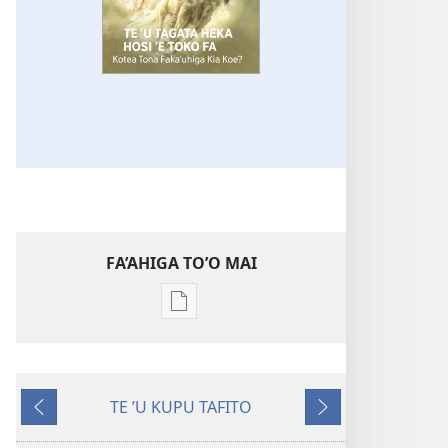
FA’AHIGA TO’O MAI
Publication
download
options
TE
TE ʼU KUPU TAFITO
TULE
ʼAe
ʼAe
LE’O
ʼi
ʼe