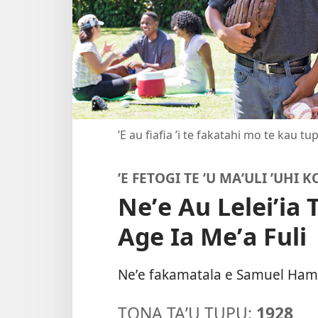
ʼE au fiafia ʼi te fakatahi mo te kau t
ʼE FETOGI TE ’U MAʼULI ʼUHI 
Neʼe Au Leleiʼia 
Age Ia Meʼa Fuli
Neʼe fakamatala e Samuel Ham
TONA TAʼU TUPU:
1928