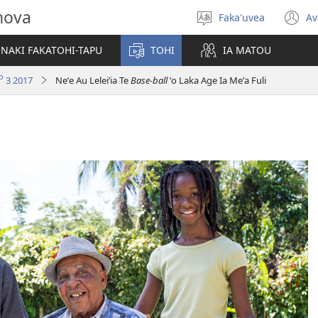
hova
Faka'uvea
Av
Filifili
(
he
n
NAKI FAKATOHI-TAPU
TOHI
IA MATOU
lea
w
o
3 2017
Neʼe Au Leleiʼia Te
Base-ball
ʼo Laka Age Ia Meʼa Fuli