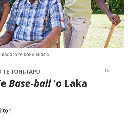
upulaga ʼo te kokelekasio
KO TE TOHI-TAPU
Te
Base-ball
ʼo Laka
ilton