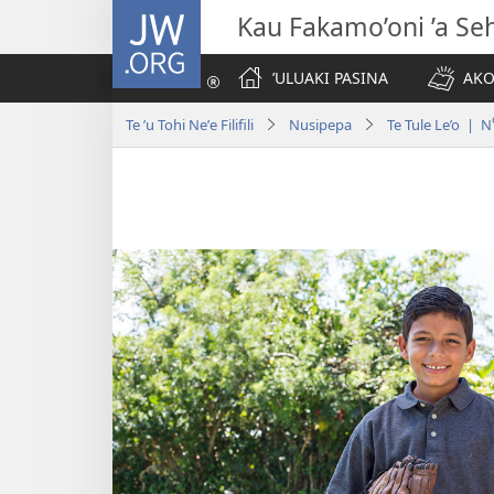
JW.ORG
Kau Fakamo’oni ’a Se
ʼULUAKI PASINA
AKO
Te ʼu Tohi Neʼe Filifili
Nusipepa
Te Tule Le’o | N