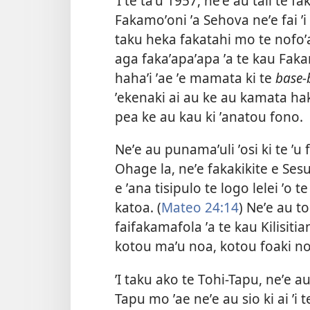
ʼI te taʼu 1957, neʼe au tali te fa
Fakamoʼoni ʼa Sehova neʼe fai ʼi t
taku heka fakatahi mo te nofoʼak
aga fakaʼapaʼapa ʼa te kau Faka
hahaʼi ʼae ʼe mamata ki te
base-
ʼekenaki ai au ke au kamata h
pea ke au kau ki ʼanatou fono.
Neʼe au punamaʼuli ʼosi ki te ʼu f
Ohage la, neʼe fakakikite e Sesu
e ʼana tisipulo te logo lelei ʼo t
katoa. (
Mateo 24:14
) Neʼe au t
faifakamafola ʼa te kau Kilisiti
kotou maʼu noa, kotou foaki noa
ʼI taku ako te Tohi-Tapu, neʼe au 
Tapu mo ʼae neʼe au sio ki ai ʼi