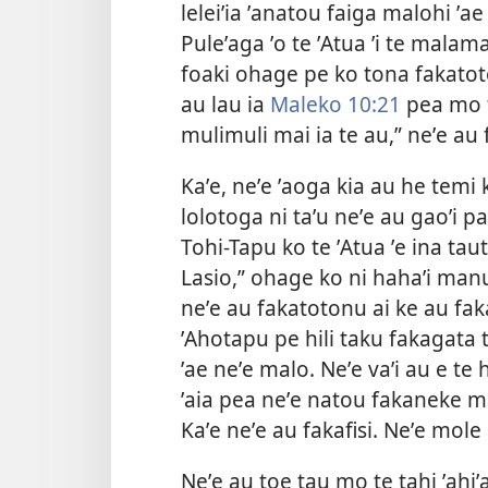
leleiʼia ʼanatou faiga malohi ʼa
Puleʼaga ʼo te ʼAtua ʼi te malam
foaki ohage pe ko tona fakatoton
au lau ia
Maleko 10:21
pea mo t
mulimuli mai ia te au,” neʼe au f
Kaʼe, neʼe ʼaoga kia au he temi 
lolotoga ni taʼu neʼe au gaoʼi paʼ
Tohi-Tapu ko te ʼAtua ʼe ina taute
Lasio,” ohage ko ni hahaʼi man
neʼe au fakatotonu ai ke au fakag
ʼAhotapu pe hili taku fakagata t
ʼae neʼe malo. Neʼe vaʼi au e te 
ʼaia pea neʼe natou fakaneke ma
Kaʼe neʼe au fakafisi. Neʼe mole a
Neʼe au toe tau mo te tahi ʼahiʼ