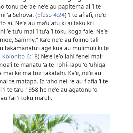
aho tonu pe ʼae neʼe au papitema ai ʼi te
ni ʼa Sehova. (
Efeso 4:24
) ʼI te afiafi, neʼe
ofo ai. Neʼe au maʼu atu ki ai taku kiʼi
i ʼe tuʼu mai ʼi tuʼa ʼi toku koga fale. Neʼe
omoe, Sammy.” Kaʼe neʼe au foimo tali
e au fakamanatuʼi age kua au mulimuli ki te
1 Kolonito 6:18
) Neʼe leʼo lahi fenei mai:
noaʼi te manatu ʼa te Tohi-Tapu ʼo ʼuhiga
a mai ke ma toe fakatahi. Kaʼe, neʼe au
mai te matapa. Ia ʼaho nei, ʼe au fiafia ʼi te
i ʼi te taʼu 1958 he neʼe au agatonu ʼo
au fai ʼi toku maʼuli.