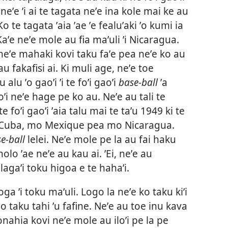
 neʼe ʼi ai te tagata neʼe ina kole mai ke au
Ko te tagata ʼaia ʼae ʼe fealuʼaki ʼo kumi ia
 Kaʼe neʼe mole au fia maʼuli ʼi Nicaragua.
neʼe mahaki kovi taku faʼe pea neʼe ko au
au fakafisi ai. Ki muli age, neʼe toe
alu ʼo gaoʼi ʼi te foʼi gaoʼi
base-ball
ʼa
oʼi neʼe hage pe ko au. Neʼe au tali te
e foʼi gaoʼi ʼaia talu mai te taʼu 1949 ki te
 ʼi Cuba, mo Mexique pea mo Nicaragua.
e-ball
lelei. Neʼe mole pe la au fai haku
oholo ʼae neʼe au kau ai. ʼEi, neʼe au
agaʼi toku higoa e te hahaʼi.
oga ʼi toku maʼuli. Logo la neʼe ko taku kiʼi
 mo taku tahi ʼu fafine. Neʼe au toe inu kava
 konahia kovi neʼe mole au iloʼi pe la pe