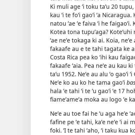
Ki muli age ʼi toku taʼu 20 tupu,
kau ʼi te foʼi gaoʼi ʼa Nicaragua. 
natou ʼae ʼe faiva ʼi he faigaoʼi.
Kotea tona tupuʼaga? Koteʼuhi 
ʼae neʼe tokaga ki ai. Koia, neʼe 
fakaafe au e te tahi tagata ke au 
Costa Rica pea ko ʼihi kau faiga
fakaafe ʼaia. Pea neʼe au kau ki t
taʼu 1952. Neʼe au alu ʼo gaoʼi
Neʼe ko au ko he tama gaoʼi
bas
hala ʼe tahi ʼi te ʼu gaoʼi ʼe 17 h
fiameʼameʼa moka au logo ʼe kal
Neʼe au toe fai he ʼu aga heʼe ʼa
fafine pe ʼe tahi, kaʼe neʼe ʼi ai
foki. ʼI te tahi ʼaho, ʼi taku kua