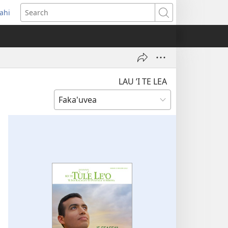
ahi
opens
Search
ew
indow)
LAU ’I TE LEA