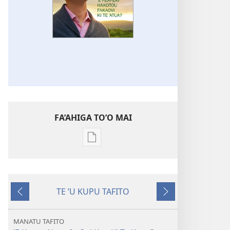
FA’AHIGA TO’O MAI
Publication
download
options
TE
TE ʼU KUPU TAFITO
TULE
ʼAe
ʼAe
LE’O
ʼi
ʼe
ʼE
muʼa
hoa
MANATU TAFITO
Feafeaʼi