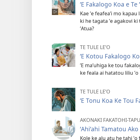
ʼE Fakalogo Koa e Te ʼ
Kae ʼe feafeaʼi mo kapau la
ki he tagata ʼe agakovi ki
ʼAtua?
TE TULE LE’O
ʼE Kotou Fakalogo Koa
ʼE maʼuhiga ke tou fakalogo
ke feala ai hatatou liliu 
TE TULE LE’O
ʼE Tonu Koa Ke Tou Fa
AKONAKI FAKATOHI-TAP
ʼAhiʼahi Tamatou Ako
Kole ke alu atu he tahi ʼo