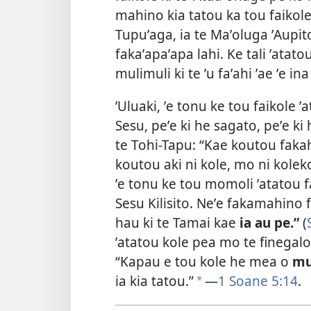
mahino kia tatou ka tou faikole 
Tupuʼaga, ia te Maʼoluga ʼAupito 
fakaʼapaʼapa lahi. Ke tali ʼatato
mulimuli ki te ʼu faʼahi ʼae ʼe ina
ʼUluaki, ʼe tonu ke tou faikole 
Sesu, peʼe ki he sagato, peʼe ki 
te Tohi-Tapu: “Kae koutou fak
koutou aki ni kole, mo ni koleko
ʼe tonu ke tou momoli ʼatatou faik
Sesu Kilisito. Neʼe fakamahino 
hau ki te Tamai kae
ia au pe.”
(
ʼatatou kole pea mo te finegalo ʼ
“Kapau e tou kole he mea o
mu
ia kia tatou.”
—
1 Soane 5:14
.
*