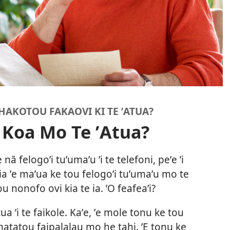
 HAKOTOU FAKAOVI KI TE ʼATUA?
i Koa Mo Te ʼAtua?
 nā felogoʼi tuʼumaʼu ʼi te telefoni, peʼe ʼi
Koia ʼe maʼua ke tou felogoʼi tuʼumaʼu mo te
u nonofo ovi kia te ia. ʼO feafeaʼi?
tua ʼi te faikole. Kaʼe, ʼe mole tonu ke tou
 hatatou faipalalau mo he tahi. ʼE tonu ke