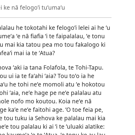
ei ke nā felogoʼi tuʼumaʼu
alau he tokotahi ke felogoʼi lelei ai he ʼu
ʼa ʼe nā fiafia ʼi te faipalalau, ʼe tonu
au mai kia tatou pea mo tou fakalogo ki
afeaʼi mai ia te ʼAtua?
hova ʼaki ia tana Folafola, te Tohi-Tapu.
tou ui ia te faʼahi ʼaia? Tou toʼo ia he
 maʼu he tohi neʼe momoli atu ʼe hokotou
tohi ʼaia, neʼe hage pe neʼe palalau atu
mole nofo mo koutou. Koia neʼe nā
ge kaʼe neʼe faitohi age. ʼO toe feia pe,
 ʼe tou tuku ia Sehova ke palalau mai kia
eʼe tou palalau ki ai ʼi te ʼuluaki alatike:
he kaumeʼa ʼo te ʼAtua, ʼe tonu ke au lau