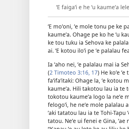
ʼE faigaʼi e he ʼu kaumeʼa lel
ʼE moʼoni, ʼe mole tonu pe ke pal
kaumeʼa. Ohage pe ko he ʼu kaume
ke tou tuku ia Sehova ke palal
ai. ʼE kotou iloʼi pe ʼe palalau fe
Ia ʼaho nei, ʼe palalau mai ia Se
(
2 Timoteo 3:16, 17
) He koʼe ʼe 
faʼifaʼitaki: Ohage la, ʼe kotou
kaumeʼa. Hili takotou lau ia te 
tokotou kaumeʼa logo la neʼe 
felogoʼi, he neʼe mole palalau a
ʼaki tatatou lau ia te Tohi-Tapu
tatou. Neʼe ui fenei e Gina, ʼae n
“Kapau ʼe au loto ke au liliu ko 