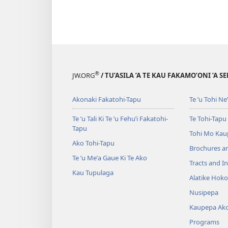
®
JW.ORG
/ TU’ASILA ’A TE KAU FAKAMO’ONI ’A S
Akonaki Fakatohi-Tapu
Te ʼu Tohi Neʼe
Te ʼu Tali Ki Te ’u Fehu’i Fakatohi-
Te Tohi-Tapu
Tapu
Tohi Mo Kau
Ako Tohi-Tapu
Brochures a
Te ʼu Meʼa Gaue Ki Te Ako
Tracts and In
Kau Tupulaga
Alatike Hok
Nusipepa
Kaupepa Ak
Programs