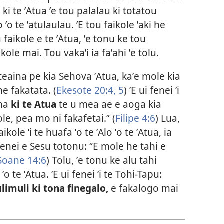
ki te ʼAtua ʼe tou palalau ki totatou
ʼo te ʼatulaulau. ʼE tou faikole ʼaki he
u faikole e te ʼAtua, ʼe tonu ke tou
 kole mai. Tou vakaʼi ia faʼahi ʼe tolu.
ʼateaina pe kia Sehova ʼAtua, kaʼe mole kia
he fakatata. (
Ekesote 20:4, 5
) ʼE ui fenei ʼi
aha
ki te Atua
te u mea ae e aoga kia
le, pea mo ni fakafetai.” (
Filipe 4:6
) Lua,
ole ʼi te huafa ʼo te ʼAlo ʼo te ʼAtua, ia
fenei e Sesu totonu: “E mole he tahi e
Soane 14:6
) Tolu, ʼe tonu ke alu tahi
o te ʼAtua. ʼE ui fenei ʼi te Tohi-Tapu:
limuli ki tona finegalo,
e fakalogo mai