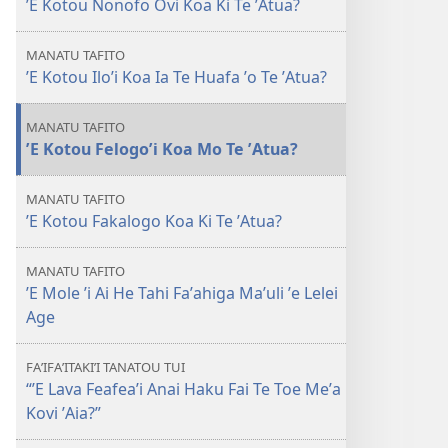
ʼE Kotou Nonofo Ovi Koa Ki Te ʼAtua?
atu
mai
Hakotou
Fakaovi
MANATU TAFITO
Ki
ʼE Kotou Iloʼi Koa Ia Te Huafa ʼo Te ʼAtua?
Te
ʼAtua?
MANATU TAFITO
ʼE Kotou Felogoʼi Koa Mo Te ʼAtua?
MANATU TAFITO
ʼE Kotou Fakalogo Koa Ki Te ʼAtua?
MANATU TAFITO
ʼE Mole ʼi Ai He Tahi Faʼahiga Maʼuli ʼe Lelei
Age
FAʼIFAʼITAKIʼI TANATOU TUI
“ʼE Lava Feafeaʼi Anai Haku Fai Te Toe Meʼa
Kovi ʼAia?”