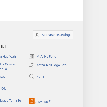
Appearance Settings
ivili
ui Hau ʼAʼahi
Maʼu He Fono
(opens
new
He Fakatahi
Kotea Te ʼu Logo Foʼou
window)
fenua
Viteo
Kumi
 ʼOfa
kiʼaga Tohi ʼi Te
®
JW Hub
(opens