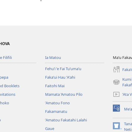
EHOVA
 Filifili
Ia Matou
Maʼu Fakavil
Fehuʼi ʼe Fai Tuʼumaʼu
Fakaʼ
pepa
Fakaʼui Hau ʼAʼahi
Kumi 
(opens
Faka
nd Booklets
Faitohi Mai
new
ʼAta 
vitations
Mamata ’Amatou Pilo
window)
ohoko
ʼAmatou Fono
Meʼa
Fakamanatu
(opens
new
o
ʼAmatou Fakatahi Lalahi
window)
Tana
Gaue
(opens
Neti