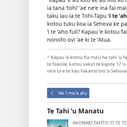
ia tana ‘tohi’ ʼae neʼe ina fai mai
taku lau ia te Tohi-Tapu
ʼi te ʼa
kotou tuku koa ia Sehova ke pal
ʼi te ʼaho fuli? Kapau ʼe kotou fai
nonofo ovi ʼae ki te ʼAtua.
^
Kapau ʼe kotou fia maʼu he tahi ʼu fa
te faikole, kotou vakaʼi te kapite 17 ʼo
neʼe ta e te kau Fakamoʼoni ʼa Sehova
ʼAe ʼi muʼa atu
Te Tahi ʼu Manatu
AKONAKI TAFITO ʼO TE T