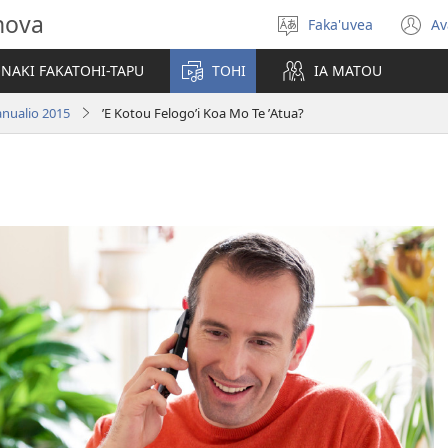
hova
Faka'uvea
Av
Filifili
(
he
n
NAKI FAKATOHI-TAPU
TOHI
IA MATOU
lea
w
anualio 2015
ʼE Kotou Felogoʼi Koa Mo Te ʼAtua?