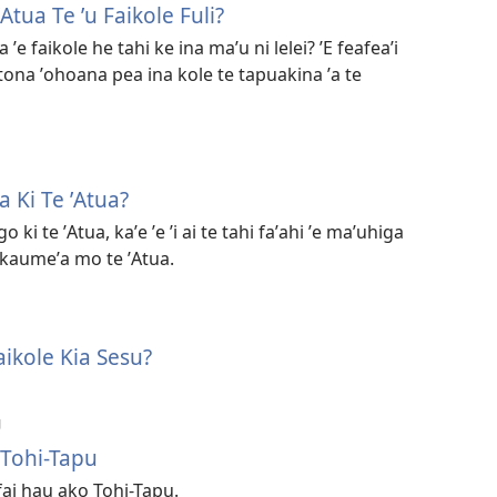
Atua Te ʼu Faikole Fuli?
 ʼe faikole he tahi ke ina maʼu ni lelei? ʼE feafeaʼi
 tona ʼohoana pea ina kole te tapuakina ʼa te
 Ki Te ʼAtua?
 ki te ʼAtua, kaʼe ʼe ʼi ai te tahi faʼahi ʼe maʼuhiga
ʼo kaumeʼa mo te ʼAtua.
ikole Kia Sesu?
U
 Tohi-Tapu
 fai hau ako Tohi-Tapu.