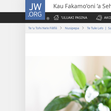
JW.ORG
Kau Fakamo’oni ’a Se
ʼULUAKI PASINA
AKO
Te ʼu Tohi Neʼe Filifili
Nusipepa
Te Tule Le’o | S