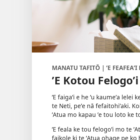
MANATU TAFITŌ | ʼE FEAFEAʼI
ʼE Kotou Felogoʼ
ʼE faigaʼi e he ʼu kaumeʼa lelei ke
te Neti, peʼe nā fefaitohiʼaki. 
ʼAtua mo kapau ʼe tou loto ke to
ʼE feala ke tou felogoʼi mo te ʼA
faikole ki te ʼAtua ohage pe ko