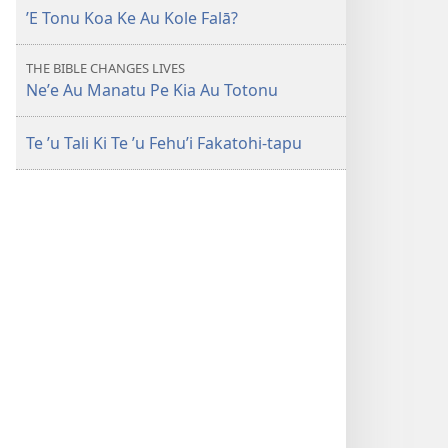
ʼE Tonu Koa Ke Au Kole Falā?
THE BIBLE CHANGES LIVES
Neʼe Au Manatu Pe Kia Au Totonu
Te ʼu Tali Ki Te ʼu Fehuʼi Fakatohi-tapu