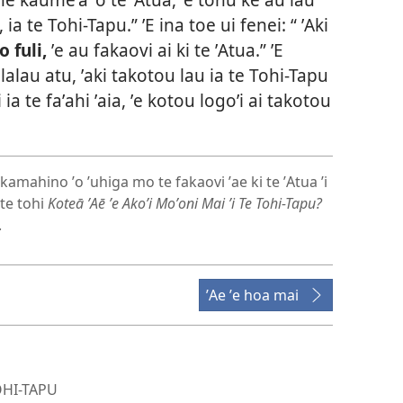
, ia te Tohi-Tapu.” ʼE ina toe ui fenei: “ ʼAki
ho fuli,
ʼe au fakaovi ai ki te ʼAtua.” ʼE
alau atu, ʼaki takotou lau ia te Tohi-Tapu
 ia te faʼahi ʼaia, ʼe kotou logoʼi ai takotou
kamahino ʼo ʼuhiga mo te fakaovi ʼae ki te ʼAtua ʼi
 te tohi
Koteā ʼAē ʼe Akoʼi Moʼoni Mai ʼi Te Tohi-Tapu?
.
ʼAe ʼe hoa mai
OHI-TAPU