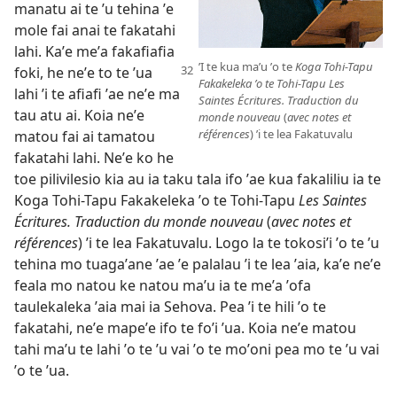
manatu ai te ʼu tehina ʼe
mole fai anai te fakatahi
lahi. Kaʼe meʼa fakafiafia
ʼI te kua maʼu ʼo te
Koga Tohi-Tapu
foki, he neʼe to te
ʼua
Fakakeleka ʼo te Tohi-Tapu Les
lahi ʼi te afiafi ʼae neʼe ma
Saintes Écritures. Traduction du
tau atu ai. Koia neʼe
monde nouveau
(
avec notes et
références
) ʼi te lea Fakatuvalu
matou fai ai tamatou
fakatahi lahi. Neʼe ko he
toe pilivilesio kia au ia taku tala ifo ʼae kua fakaliliu ia te
Koga Tohi-Tapu Fakakeleka ʼo te Tohi-Tapu
Les Saintes
Écritures. Traduction du monde nouveau
(
avec notes et
références
) ʼi te lea Fakatuvalu. Logo la te tokosiʼi ʼo te ʼu
tehina mo tuagaʼane ʼae ʼe palalau ʼi te lea ʼaia, kaʼe neʼe
feala mo natou ke natou maʼu ia te meʼa ʼofa
taulekaleka ʼaia mai ia Sehova. Pea ʼi te hili ʼo te
fakatahi, neʼe mapeʼe ifo te foʼi ʼua. Koia neʼe matou
tahi maʼu te lahi ʼo te ʼu vai ʼo te moʼoni pea mo te ʼu vai
ʼo te ʼua.