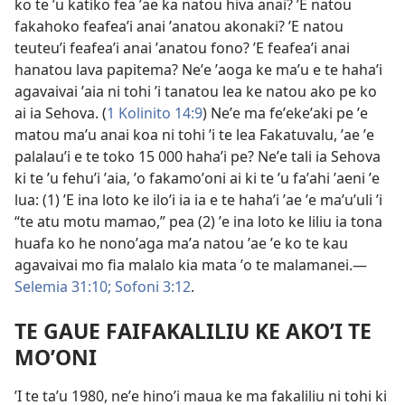
ko te ʼu katiko fea ʼae ka natou hiva anai? ʼE natou
fakahoko feafeaʼi anai ʼanatou akonaki? ʼE natou
teuteuʼi feafeaʼi anai ʼanatou fono? ʼE feafeaʼi anai
hanatou lava papitema? Neʼe ʼaoga ke maʼu e te hahaʼi
agavaivai ʼaia ni tohi ʼi tanatou lea ke natou ako pe ko
ai ia Sehova. (
1 Kolinito 14:9
) Neʼe ma feʼekeʼaki pe ʼe
matou maʼu anai koa ni tohi ʼi te lea Fakatuvalu, ʼae ʼe
palalauʼi e te toko 15 000 hahaʼi pe? Neʼe tali ia Sehova
ki te ʼu fehuʼi ʼaia, ʼo fakamoʼoni ai ki te ʼu faʼahi ʼaeni ʼe
lua: (1) ʼE ina loto ke iloʼi ia ia e te hahaʼi ʼae ʼe maʼuʼuli ʼi
“te atu motu mamao,” pea (2) ʼe ina loto ke liliu ia tona
huafa ko he nonoʼaga maʼa natou ʼae ʼe ko te kau
agavaivai mo fia malalo kia mata ʼo te malamanei.—
Selemia 31:10;
Sofoni 3:12
.
TE GAUE FAIFAKALILIU KE AKOʼI TE
MOʼONI
ʼI te taʼu 1980, neʼe hinoʼi maua ke ma fakaliliu ni tohi ki