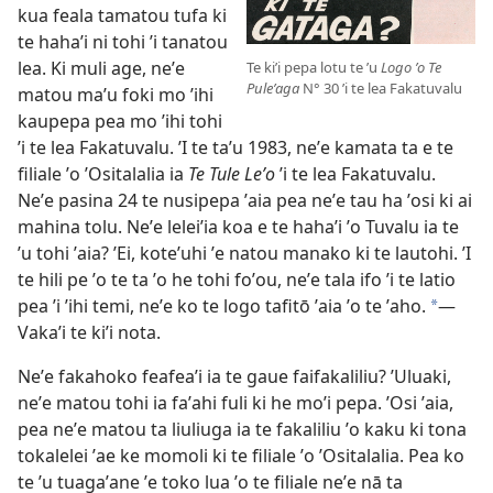
kua feala tamatou tufa ki
te hahaʼi ni tohi ʼi tanatou
lea. Ki muli age, neʼe
Te kiʼi pepa lotu te ʼu
Logo ʼo Te
Puleʼaga
N° 30 ʼi te lea Fakatuvalu
matou maʼu foki mo ʼihi
kaupepa pea mo ʼihi tohi
ʼi te lea Fakatuvalu. ʼI te taʼu 1983, neʼe kamata ta e te
filiale ʼo ʼOsitalalia ia
Te Tule Leʼo
ʼi te lea Fakatuvalu.
Neʼe pasina 24 te nusipepa ʼaia pea neʼe tau ha ʼosi ki ai
mahina tolu. Neʼe leleiʼia koa e te hahaʼi ʼo Tuvalu ia te
ʼu tohi ʼaia? ʼEi, koteʼuhi ʼe natou manako ki te lautohi. ʼI
te hili pe ʼo te ta ʼo he tohi foʼou, neʼe tala ifo ʼi te latio
pea ʼi ʼihi temi, neʼe ko te logo tafitō ʼaia ʼo te ʼaho.
—
*
Vakaʼi te kiʼi nota.
Neʼe fakahoko feafeaʼi ia te gaue faifakaliliu? ʼUluaki,
neʼe matou tohi ia faʼahi fuli ki he moʼi pepa. ʼOsi ʼaia,
pea neʼe matou ta liuliuga ia te fakaliliu ʼo kaku ki tona
tokalelei ʼae ke momoli ki te filiale ʼo ʼOsitalalia. Pea ko
te ʼu tuagaʼane ʼe toko lua ʼo te filiale neʼe nā ta