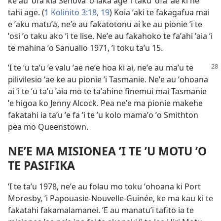
ke au ʼofa kia Sehova ʼo laka age ʼi taku ʼofa ʼae ki he
tahi age. (
1 Kolinito 3:18, 19
) Koia ʼaki te fakagafua mai
e ʼaku matuʼā, neʼe au fakatotonu ai ke au pionie ʼi te
ʼosi ʼo taku ako ʼi te lise. Neʼe au fakahoko te faʼahi ʼaia ʼi
te mahina ʼo Sanualio 1971, ʼi toku taʼu 15.
ʼI te ʼu taʼu ʼe valu ʼae neʼe hoa ki ai, neʼe au maʼu te
pilivilesio ʼae ke au pionie ʼi Tasmanie. Neʼe au ʼohoana
ai ʼi te ʼu taʼu ʼaia mo te taʼahine finemui mai Tasmanie
ʼe higoa ko Jenny Alcock. Pea neʼe ma pionie makehe
fakatahi ia taʼu ʼe fa ʼi te ʼu kolo mamaʼo ʼo Smithton
pea mo Queenstown.
NEʼE MA MISIONEA ʼI TE ʼU MOTU ʼO
TE PASIFIKA
ʼI te taʼu 1978, neʼe au folau mo toku ʼohoana ki Port
Moresby, ʼi Papouasie-Nouvelle-Guinée, ke ma kau ki te
fakatahi fakamalamanei. ʼE au manatuʼi tafitō ia te