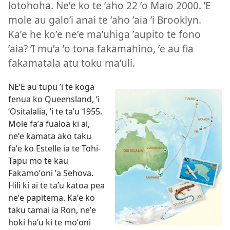
lotohoha. Neʼe ko te ʼaho 22 ʼo Maio 2000. ʼE
mole au galoʼi anai te ʼaho ʼaia ʼi Brooklyn.
Kaʼe he koʼe neʼe maʼuhiga ʼaupito te fono
ʼaia? ʼI muʼa ʼo tona fakamahino, ʼe au fia
fakamatala atu toku maʼuli.
NEʼE au tupu ʼi te koga
fenua ko Queensland, ʼi
ʼOsitalalia, ʼi te taʼu 1955.
Mole faʼa fualoa ki ai,
neʼe kamata ako taku
faʼe ko Estelle ia te Tohi-
Tapu mo te kau
Fakamoʼoni ʼa Sehova.
Hili ki ai te taʼu katoa pea
neʼe papitema. Kaʼe ko
taku tamai ia Ron, neʼe
hoki haʼu ki te moʼoni