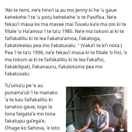
ʼAki te temi, neʼe hinoʼi ia au mo Jenny ki he ʼu gaue
kehekehe ʼi te ʼu potu kehekehe ʼo te Pasifika. Neʼe
fekauʼi maua ke ma mavae mai Tuvalu kaʼe ma olo ki te
filiale ʼo Haʼamoa ʼi te taʼu 1985. Neʼe ma tokoni ai ki te
faifakaliliu ki te lea Fakahaʼamoa, Fakatoga,
Fakatokelau pea mo Fakatuvalu.
(Vakaʼi te kiʼi nota.)
*
Pea ʼi te taʼu 1996, neʼe fekauʼi maua ki te filiale ʼo Fisi, ʼo
ma tokoni ai ki te faifakaliliu ki te lea Fakafisi,
Fakakilipati, Fakanauru, Fakalotuma pea mo
Fakatuvalu.
Tuʼumaʼu pe ʼe au
punamaʼuli ʼi te manako
ʼa te kau faifakaliliu ki
tanatou gaue, logo la
tona faigataʼa mo tona
fakatupu gaʼegaʼe.
Ohage ko Sehova, ʼe loto