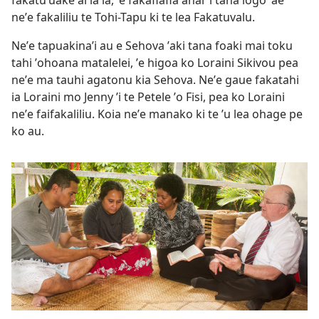
neʼe fakaliliu te Tohi-Tapu ki te lea Fakatuvalu.
Neʼe tapuakinaʼi au e Sehova ʼaki tana foaki mai toku
tahi ʼohoana matalelei, ʼe higoa ko Loraini Sikivou pea
neʼe ma tauhi agatonu kia Sehova. Neʼe gaue fakatahi
ia Loraini mo Jenny ʼi te Petele ʼo Fisi, pea ko Loraini
neʼe faifakaliliu. Koia neʼe manako ki te ʼu lea ohage pe
ko au.