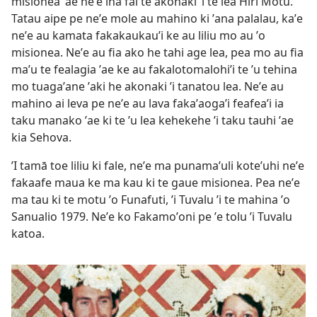
misionea ʼae neʼe ina fai te akonaki ʼi te lea Hiri Motu.
Tatau aipe pe neʼe mole au mahino ki ʼana palalau, kaʼe
neʼe au kamata fakakaukauʼi ke au liliu mo au ʼo
misionea. Neʼe au fia ako he tahi age lea, pea mo au fia
maʼu te fealagia ʼae ke au fakalotomalohiʼi te ʼu tehina
mo tuagaʼane ʼaki he akonaki ʼi tanatou lea. Neʼe au
mahino ai leva pe neʼe au lava fakaʼaogaʼi feafeaʼi ia
taku manako ʼae ki te ʼu lea kehekehe ʼi taku tauhi ʼae
kia Sehova.
ʼI tamā toe liliu ki fale, neʼe ma punamaʼuli koteʼuhi neʼe
fakaafe maua ke ma kau ki te gaue misionea. Pea neʼe
ma tau ki te motu ʼo Funafuti, ʼi Tuvalu ʼi te mahina ʼo
Sanualio 1979. Neʼe ko Fakamoʼoni pe ʼe tolu ʼi Tuvalu
katoa.