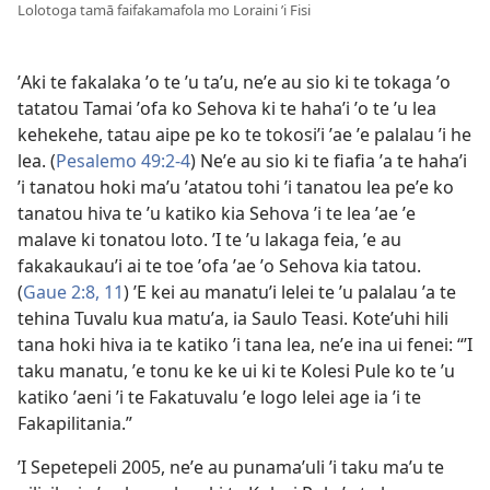
Lolotoga tamā faifakamafola mo Loraini ʼi Fisi
ʼAki te fakalaka ʼo te ʼu taʼu, neʼe au sio ki te tokaga ʼo
tatatou Tamai ʼofa ko Sehova ki te hahaʼi ʼo te ʼu lea
kehekehe, tatau aipe pe ko te tokosiʼi ʼae ʼe palalau ʼi he
lea. (
Pesalemo 49:2-4
) Neʼe au sio ki te fiafia ʼa te hahaʼi
ʼi tanatou hoki maʼu ʼatatou tohi ʼi tanatou lea peʼe ko
tanatou hiva te ʼu katiko kia Sehova ʼi te lea ʼae ʼe
malave ki tonatou loto. ʼI te ʼu lakaga feia, ʼe au
fakakaukauʼi ai te toe ʼofa ʼae ʼo Sehova kia tatou.
(
Gaue 2:8,
11
) ʼE kei au manatuʼi lelei te ʼu palalau ʼa te
tehina Tuvalu kua matuʼa, ia Saulo Teasi. Koteʼuhi hili
tana hoki hiva ia te katiko ʼi tana lea, neʼe ina ui fenei: “ʼI
taku manatu, ʼe tonu ke ke ui ki te Kolesi Pule ko te ʼu
katiko ʼaeni ʼi te Fakatuvalu ʼe logo lelei age ia ʼi te
Fakapilitania.”
ʼI Sepetepeli 2005, neʼe au punamaʼuli ʼi taku maʼu te