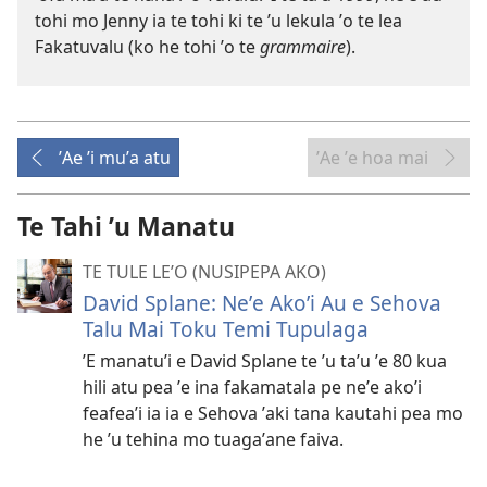
tohi mo Jenny ia te tohi ki te ʼu lekula ʼo te lea
Fakatuvalu (ko he tohi ʼo te
grammaire
).
ʼAe ʼi muʼa atu
ʼAe ʼe hoa mai
Te Tahi ʼu Manatu
TE TULE LE’O (NUSIPEPA AKO)
David Splane: Neʼe Akoʼi Au e Sehova
Talu Mai Toku Temi Tupulaga
ʼE manatuʼi e David Splane te ʼu taʼu ʼe 80 kua
hili atu pea ʼe ina fakamatala pe neʼe akoʼi
feafeaʼi ia ia e Sehova ʼaki tana kautahi pea mo
he ʼu tehina mo tuagaʼane faiva.