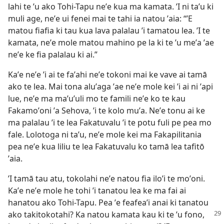
lahi te ʼu ako Tohi-Tapu neʼe kua ma kamata. ʼI ni taʼu ki
muli age, neʼe ui fenei mai te tahi ia natou ʼaia: “ʼE
matou fiafia ki tau kua lava palalau ʼi tamatou lea. ʼI te
kamata, neʼe mole matou mahino pe la ki te ʼu meʼa ʼae
neʼe ke fia palalau ki ai.”
Kaʼe neʼe ʼi ai te faʼahi neʼe tokoni mai ke vave ai tamā
ako te lea. Mai tona aluʼaga ʼae neʼe mole kei ʼi ai ni ʼapi
lue, neʼe ma maʼuʼuli mo te famili neʼe ko te kau
Fakamoʼoni ʼa Sehova, ʼi te kolo muʼa. Neʼe tonu ai ke
ma palalau ʼi te lea Fakatuvalu ʼi te potu fuli pe pea mo
fale. Lolotoga ni taʼu, neʼe mole kei ma Fakapilitania
pea neʼe kua liliu te lea Fakatuvalu ko tamā lea tafitō
ʼaia.
ʼI tamā tau atu, tokolahi neʼe natou fia iloʼi te moʼoni.
Kaʼe neʼe mole he tohi ʼi tanatou lea ke ma fai ai
hanatou ako Tohi-Tapu. Pea ʼe feafeaʼi anai ki tanatou
ako takitokotahi? Ka natou kamata kau ki te ʼu
fono,