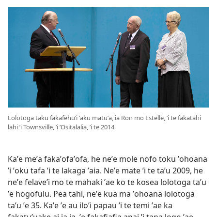
Lolotoga taku fakafehuʼi ʼaku matuʼā, ia Ron mo Estelle, ʼi te fakatahi
lahi ʼi Townsville, ʼi ʼOsitalalia, ʼi te 2014
Kaʼe meʼa fakaʼofaʼofa, he neʼe mole nofo toku ʼohoana
ʼi ʼoku tafa ʼi te lakaga ʼaia. Neʼe mate ʼi te taʼu 2009, he
neʼe felaveʼi mo te mahaki ʼae ko te kosea lolotoga taʼu
ʼe hogofulu. Pea tahi, neʼe kua ma ʼohoana lolotoga
taʼu ʼe 35. Kaʼe ʼe au iloʼi papau ʼi te temi ʼae ka
fakatuʼuake ai ia ia, ʼe fakafiafia anai ʼi tana logo ʼae