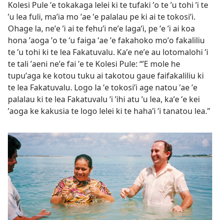
Kolesi Pule ʼe tokakaga lelei ki te tufaki ʼo te ʼu tohi ʼi te
ʼu lea fuli, maʼia mo ʼae ʼe palalau pe ki ai te tokosiʼi.
Ohage la, neʼe ʼi ai te fehuʼi neʼe lagaʼi, pe ʼe ʼi ai koa
hona ʼaoga ʼo te ʼu faiga ʼae ʼe fakahoko moʼo fakaliliu
te ʼu tohi ki te lea Fakatuvalu. Kaʼe neʼe au lotomalohi ʼi
te tali ʼaeni neʼe fai ʼe te Kolesi Pule: “ʼE mole he
tupuʼaga ke kotou tuku ai takotou gaue faifakaliliu ki
te lea Fakatuvalu. Logo la ʼe tokosiʼi age natou ʼae ʼe
palalau ki te lea Fakatuvalu ʼi ʼihi atu ʼu lea, kaʼe ʼe kei
ʼaoga ke kakusia te logo lelei ki te hahaʼi ʼi tanatou lea.”