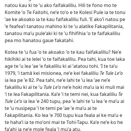
natou kau ki te ʼu ako faifakaliliu. Hili te fono mo te
Komite ʼo Te Faitohi, neʼe toʼo e te Kolesi Pule ia te tonu
ʼae ke akoako ia te kau faifakaliliu fuli. ʼE akoʼi natou pe
ʼe feafeaʼi tanatou mahino ki te ʼu alatike Fakapilitania,
tanatou maʼu puleʼaki ki te ʼu fihifihia ʼo te faifakaliliu
pea mo hanatou gaue fakatahi.
Kotea te ʼu fua ʼo te akoako ʼo te kau faifakaliliu? Neʼe
hikihiki ai te lelei ʼo te faifakaliliu. Pea tahi, kua toe laka
age te ʼu lea ʼae ʼe fakaliliu ki ai ʼatatou tohi. ʼI te taʼu
1979, ʼi tamā kei misionea, neʼe kei fakaliliu
Te Tule Leʼo
ia lea pe ʼe 82. Pea tahi, neʼe lahi te ʼu lea ʼae neʼe
fakaliliu ki ai te ʼu
Tule Leʼo
neʼe hoki maʼu ia ki muli mai
ʼi te lea Fakapilitania. Kaʼe ʼi te temi nei, kua fakaliliu
Te
Tule Leʼo
ia lea ʼe 240 tupu, pea ʼe lahi te ʼu lea ʼe maʼu ai
te ʼu nusipepa ʼi te temi pe ʼae ʼe maʼu ai te
Fakapilitania. Ko lea ʼe 700 tupu kua feala ai ke maʼu e
te hahaʼi ia te moʼoni mai te Tohi-Tapu. Kaʼe neʼe ko he
faʼahi ia neʼe mole feala ʼi muʼa atu.