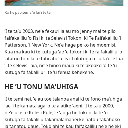
Ko he papitema ʼe fai ʼi te tai
ʼI te taʼu 2003, neʼe fekauʼi ia au mo Jenny mai te pilo
faifakaliliu ʼo Fisi ki te Selevisi Tokoni Ki Te Faifakaliliu ʼi
Patterson, ʼi New York. Neʼe hage pe ko he moemisi.
Kua ma kau ki te kutuga ʼae ʼe tokoni ki te faifakaliliu ʼo
ʼatatou tohi ki te tahi atu ʼu lea. Lolotoga te ʼu taʼu ʼe lua
ʼi te selevisi ʼaia, neʼe hinoʼi maua ki te akoako ʼo te ʼu
kutuga faifakaliliu ʼi te ʼu fenua kehekehe.
HE ʼU TONU MAʼUHIGA
ʼI te temi nei, ʼe au toe talanoa anai ki te fono maʼuhiga
ʼae ʼi te kamataʼaga ʼo te alatike ʼaeni. ʼI te taʼu 2000,
neʼe ui e te Kolesi Pule, ʼe ʼaoga he tokoni ki te ʼu
kutuga faifakaliliu fakamalamanei ke natou fakahoko
ia tanatou gaue. Tokolahi te kau faifakaliliu neʼe heʼeki