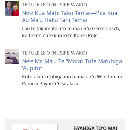
TE TULE LE’O (NUSIPEPA AKO)
Neʼe Kua Mate Taku Tamai
—Pea Kua
Au Maʼu Haku Tahi Tamai
Lau te fakamatala ʼo te maʼuli ʼo Gerrit Lösch,
ko te tehina ʼe kau ki te Kolesi Pule.
TE TULE LE’O (NUSIPEPA AKO)
Neʼe Ma Maʼu Te “Mataʼi Tofe Maʼuhiga
ʼAupito”
Kotou lau ʼo ʼuhiga mo te maʼuli ʼo Winston mo
Pamela Payne ʼi ʼOsitalalia.
FA’AHIGA TO’O MAI