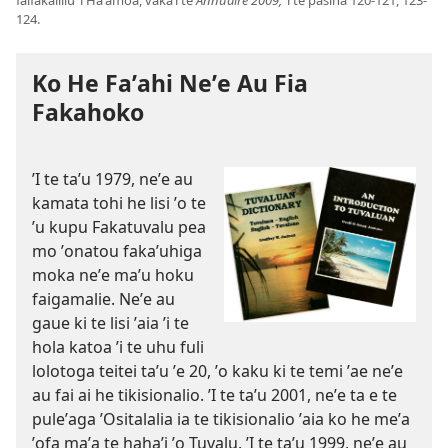
faifakaliliu ʼi Haʼamoa, vakaʼi te
Annuaire 2009,
ʼi te pasina 120-121, 123-
124.
Ko He Faʼahi Neʼe Au Fia
Fakahoko
ʼI te taʼu 1979, neʼe au
kamata tohi he lisi ʼo te
ʼu kupu Fakatuvalu pea
mo ʼonatou fakaʼuhiga
moka neʼe maʼu hoku
faigamalie. Neʼe au
gaue ki te lisi ʼaia ʼi te
hola katoa ʼi te uhu fuli
lolotoga teitei taʼu ʼe 20, ʼo kaku ki te temi ʼae neʼe
au fai ai he tikisionalio. ʼI te taʼu 2001, neʼe ta e te
puleʼaga ʼOsitalalia ia te tikisionalio ʼaia ko he meʼa
ʼofa maʼa te hahaʼi ʼo Tuvalu. ʼI te taʼu 1999, neʼe au