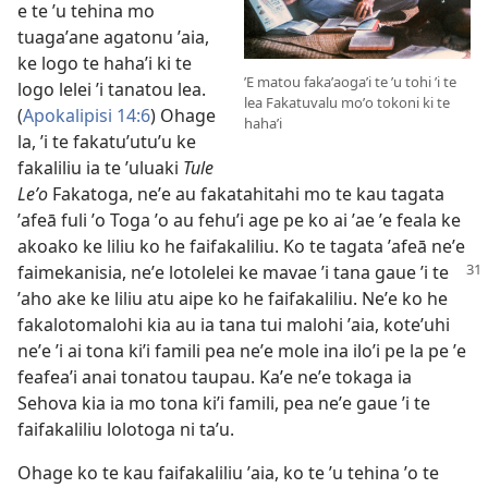
e te ʼu tehina mo
tuagaʼane agatonu ʼaia,
ke logo te hahaʼi ki te
ʼE matou fakaʼaogaʼi te ʼu tohi ʼi te
logo lelei ʼi tanatou lea.
lea Fakatuvalu moʼo tokoni ki te
(
Apokalipisi 14:6
) Ohage
hahaʼi
la, ʼi te fakatuʼutuʼu ke
fakaliliu ia te ʼuluaki
Tule
Leʼo
Fakatoga, neʼe au fakatahitahi mo te kau tagata
ʼafeā fuli ʼo Toga ʼo au fehuʼi age pe ko ai ʼae ʼe feala ke
akoako ke liliu ko he faifakaliliu. Ko te tagata ʼafeā neʼe
faimekanisia, neʼe lotolelei ke mavae
ʼi tana gaue ʼi te
ʼaho ake ke liliu atu aipe ko he faifakaliliu. Neʼe ko he
fakalotomalohi kia au ia tana tui malohi ʼaia, koteʼuhi
neʼe ʼi ai tona kiʼi famili pea neʼe mole ina iloʼi pe la pe ʼe
feafeaʼi anai tonatou taupau. Kaʼe neʼe tokaga ia
Sehova kia ia mo tona kiʼi famili, pea neʼe gaue ʼi te
faifakaliliu lolotoga ni taʼu.
Ohage ko te kau faifakaliliu ʼaia, ko te ʼu tehina ʼo te