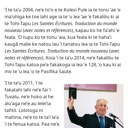
ʼI te taʼu 2004, neʼe toʼo e te Kolesi Pule ia te tonu ʼae ʼe
maʼuhiga ke toe lahi age ia te ʼu lea ʼae ʼe fakaliliu ki ai
te Tohi-Tapu
Les Saintes Écritures. Traduction du monde
nouveau
(
avec notes et références
), kapau ko he faʼahi ʼe
feala. ʼO tupu ko te tonu ʼaia, kua feala ki te hahaʼi
kaugā malie ke natou lau ʼi tanatou lea ia te Tohi-Tapu
Les Saintes Écritures. Traduction du monde nouveau
(
avec
notes et références
). Koia ʼi te taʼu 2014, neʼe fakaliliu te
Tohi-Tapu katoa peʼe fakakoga ia lea ʼe 128, ʼo kau ki ai
mo te ʼu lea ʼo te Pasifika Saute.
ʼI te taʼu 2011, ʼi te
fakatahi lahi neʼe fai ʼi
Tuvalu, neʼe hoko ai he
aluʼaga neʼe au leleiʼia
tafitō. Lolotoga ni
mahina, neʼe to te taʼi laʼa
ʼi te fenua katoa. Pea neʼe