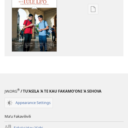
Publication
download
options
TE
TULE
LE’O
(NUSIPEPA
AKO)
’Aukusito 2015
®
JW.ORG
/ TU’ASILA ’A TE KAU FAKAMO’ONI ’A SEHOVA
Appearance Settings
Maʼu Fakavilivili
Fakaʼui Hau ʼAʼahi