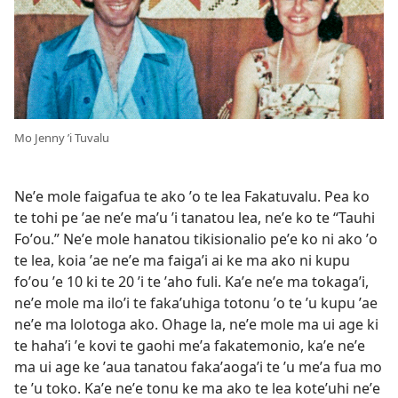
Mo Jenny ʼi Tuvalu
Neʼe mole faigafua te ako ʼo te lea Fakatuvalu. Pea ko
te tohi pe ʼae neʼe maʼu ʼi tanatou lea, neʼe ko te “Tauhi
Foʼou.” Neʼe mole hanatou tikisionalio peʼe ko ni ako ʼo
te lea, koia ʼae neʼe ma faigaʼi ai ke ma ako ni kupu
foʼou ʼe 10 ki te 20 ʼi te ʼaho fuli. Kaʼe neʼe ma tokagaʼi,
neʼe mole ma iloʼi te fakaʼuhiga totonu ʼo te ʼu kupu ʼae
neʼe ma lolotoga ako. Ohage la, neʼe mole ma ui age ki
te hahaʼi ʼe kovi te gaohi meʼa fakatemonio, kaʼe neʼe
ma ui age ke ʼaua tanatou fakaʼaogaʼi te ʼu meʼa fua mo
te ʼu toko. Kaʼe neʼe tonu ke ma ako te lea koteʼuhi neʼe