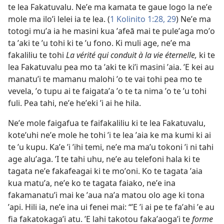
te lea Fakatuvalu. Neʼe ma kamata te gaue logo la neʼe
mole ma iloʼi lelei ia te lea. (
1 Kolinito 1:28, 29
) Neʼe ma
totogi muʼa ia he masini kua ʼafeā mai te puleʼaga moʼo
ta ʼaki te ʼu tohi ki te ʼu fono. Ki muli age, neʼe ma
fakaliliu te tohi
La vérité qui conduit à la vie éternelle,
ki te
lea Fakatuvalu pea mo ta ʼaki te kiʼi masini ʼaia. ʼE kei au
manatuʼi te mamanu malohi ʼo te vai tohi pea mo te
vevela, ʼo tupu ai te faigataʼa ʼo te ta nima ʼo te ʼu tohi
fuli. Pea tahi, neʼe heʼeki ʼi ai he hila.
Neʼe mole faigafua te faifakaliliu ki te lea Fakatuvalu,
koteʼuhi neʼe mole he tohi ʼi te lea ʼaia ke ma kumi ki ai
te ʼu kupu. Kaʼe ʼi ʼihi temi, neʼe ma maʼu tokoni ʼi ni tahi
age aluʼaga. ʼI te tahi uhu, neʼe au telefoni hala ki te
tagata neʼe fakafeagai ki te moʼoni. Ko te tagata ʼaia
kua matuʼa, neʼe ko te tagata faiako, neʼe ina
fakamanatuʼi mai ke ʼaua naʼa matou olo age ki tona
ʼapi. Hili ia, neʼe ina ui fenei mai: “ʼE ʼi ai pe te faʼahi ʼe au
fia fakatokagaʼi atu. ʼE lahi takotou fakaʼaogaʼi te
forme