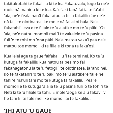
takitokotahi te fakaliliu ki te lea Fakatuvalu, logo la neʼe
mole nā mahino ki te lea. Kaʼe ʼaki tanā fai ia te faʼahi
ʼaia, neʼe feala hanā fakatatau ia te ʼu fakaliliu ʼae neʼe
nā ta ʼi te olotinatea, ke mole nā fai ai ni hala. Neʼe
fakatahiʼi leva e te filiale te ʼu alatike mo te ʼu pāki. ʼOsi
ʼaia, neʼe natou momoli mai ʼi te vakalele te ʼu pasina
fuli ʼo te tohi mo ʼona pāki. Neʼe matou vakaʼi pea neʼe
matou toe momoli ki te filiale ki tona ta fakaʼosi.
Kua lelei age te gaue faifakaliliu ʼi te temi nei. Ko te ʼu
kutuga faifakaliliu kua natou ta pea mo fai
fakahagatonu ia te ʼu fetogi ʼi te olotinatea. Ia ʼaho nei,
ko te fakatahiʼi ʼo te ʼu pāki mo te ʼu alatike ʼe fai e he
tahi ʼe maʼuli tahi mo te kutuga faifakaliliu. Pea ʼe
momoli e te kutuga ʼaia ia te ʼu pasina fuli ʼo te tohi ʼi te
Neti ki te ʼu filiale ta tohi. ʼE mole ʼaoga ke alu fakavilivili
he tahi ki te fale meli ke momoli ai te fakaliliu.
ʼIHI ATU ʼU GAUE