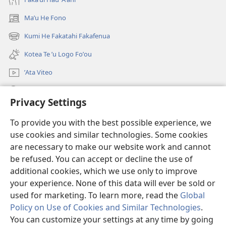
Maʼu He Fono
(opens
new
Kumi He Fakatahi Fakafenua
(opens
window)
new
Kotea Te ʼu Logo Foʼou
window)
ʼAta Viteo
Kumi
Privacy Settings
Meʼa ʼOfa
(opens
To provide you with the best possible experience, we
new
use cookies and similar technologies. Some cookies
window)
Tanakiʼaga Tohi ʼi Te Neti
are necessary to make our website work and cannot
(opens
be refused. You can accept or decline the use of
new
®
JW Hub
window)
additional cookies, which we use only to improve
(opens
new
your experience. None of this data will ever be sold or
window)
used for marketing. To learn more, read the
Global
Policy on Use of Cookies and Similar Technologies
.
Copyright
© 2026 Watch Tower Bible and Tract Society of Pennsylvania.
You can customize your settings at any time by going