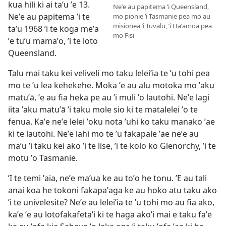
kua hili ki ai taʼu ʼe 13.
Neʼe au papitema ʼi Queensland,
Neʼe au papitema ʼi te
mo pionie ʼi Tasmanie pea mo au
misionea ʼi Tuvalu, ʼi Haʼamoa pea
taʼu 1968 ʼi te koga meʼa
mo Fisi
ʼe tuʼu mamaʼo, ʼi te loto
Queensland.
Talu mai taku kei veliveli mo taku leleiʼia te ʼu tohi pea
mo te ʼu lea kehekehe. Moka ʼe au alu motoka mo ʼaku
matuʼā, ʼe au fia heka pe au ʼi muli ʼo lautohi. Neʼe lagi
iita ʼaku matuʼā ʼi taku mole sio ki te matalelei ʼo te
fenua. Kaʼe neʼe lelei ʼoku nota ʼuhi ko taku manako ʼae
ki te lautohi. Neʼe lahi mo te ʼu fakapale ʼae neʼe au
maʼu ʼi taku kei ako ʼi te lise, ʼi te kolo ko Glenorchy, ʼi te
motu ʼo Tasmanie.
ʼI te temi ʼaia, neʼe maʼua ke au toʼo he tonu. ʼE au tali
anai koa he tokoni fakapaʼaga ke au hoko atu taku ako
ʼi te univelesite? Neʼe au leleiʼia te ʼu tohi mo au fia ako,
kaʼe ʼe au lotofakafetaʼi ki te haga akoʼi mai e taku faʼe