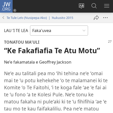
JW.ORG
Avahi
(opens
Fetogi
Kumi
FA
new
te
ʼi
TE
Te Tule Le’o (Nusipepa Ako) | ’Aukusito 2015
window)
lea
Te
LIS
'o
JW.ORG
LAU ’I TE LEA
te
pasina
TONATOU MAʼULI
“Ke Fakafiafia Te Atu Motu”
Neʼe fakamatala e Geoffrey Jackson
Neʼe au talitali pea mo ʼihi tehina neʼe ʼomai
mai te ʼu potu kehekehe ʼo te malamanei ki te
Komite ʼo Te Faitohi, ʼi te koga fale ʼae ʼe fai ai
te ʼu fono ʼa te Kolesi Pule. Neʼe tonu ke
matou fakaha ni puleʼaki ki te ʼu fihifihia ʼae ʼe
tau mo te kau faifakaliliu. Pea neʼe matou