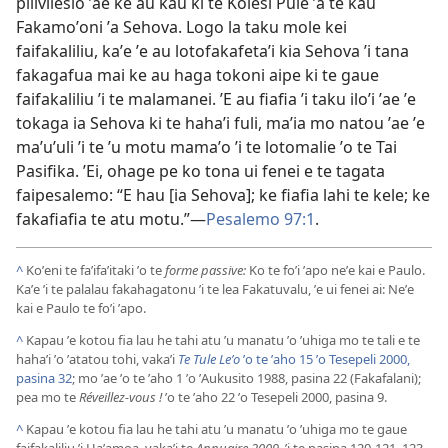
pilivilesio ʼae ke au kau ki te Kolesi Pule ʼa te kau
Fakamoʼoni ʼa Sehova. Logo la taku mole kei
faifakaliliu, kaʼe ʼe au lotofakafetaʼi kia Sehova ʼi tana
fakagafua mai ke au haga tokoni aipe ki te gaue
faifakaliliu ʼi te malamanei. ʼE au fiafia ʼi taku iloʼi ʼae ʼe
tokaga ia Sehova ki te hahaʼi fuli, maʼia mo natou ʼae ʼe
maʼuʼuli ʼi te ʼu motu mamaʼo ʼi te lotomalie ʼo te Tai
Pasifika. ʼEi, ohage pe ko tona ui fenei e te tagata
faipesalemo: “E hau [ia Sehova]; ke fiafia lahi te kele; ke
fakafiafia te atu motu.”—
Pesalemo 97:1
.
^
Koʼeni te faʼifaʼitaki ʼo te
forme passive:
Ko te foʼi ʼapo neʼe kai e Paulo.
Kaʼe ʼi te palalau fakahagatonu ʼi te lea Fakatuvalu, ʼe ui fenei ai: Neʼe
kai e Paulo te foʼi ʼapo.
^
Kapau ʼe kotou fia lau he tahi atu ʼu manatu ʼo ʼuhiga mo te tali e te
hahaʼi ʼo ʼatatou tohi, vakaʼi
Te Tule Leʼo
ʼo te ʼaho 15 ʼo Tesepeli 2000,
pasina 32
; mo ʼae ʼo te ʼaho 1 ʼo ʼAukusito 1988, pasina 22 (Fakafalani);
pea mo te
Réveillez-vous !
ʼo te ʼaho 22 ʼo Tesepeli 2000, pasina 9.
^
Kapau ʼe kotou fia lau he tahi atu ʼu manatu ʼo ʼuhiga mo te gaue