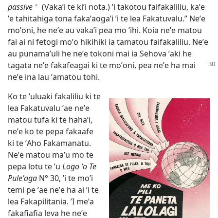
passive
(Vakaʼi te kiʼi nota.) ʼi takotou faifakaliliu, kaʼe
*
ʼe tahitahiga tona fakaʼaogaʼi ʼi te lea Fakatuvalu.” Neʼe
moʼoni, he neʼe au vakaʼi pea mo ʼihi. Koia neʼe matou
fai ai ni fetogi moʼo hikihiki ia tamatou faifakaliliu. Neʼe
au punamaʼuli he neʼe tokoni mai ia Sehova ʼaki he
tagata neʼe
fakafeagai ki te moʼoni, pea neʼe ha mai
neʼe ina lau ʼamatou tohi.
Ko te ʼuluaki fakaliliu ki te
lea Fakatuvalu ʼae neʼe
matou tufa ki te hahaʼi,
neʼe ko te pepa fakaafe
ki te ʼAho Fakamanatu.
Neʼe matou maʼu mo te
pepa lotu te ʼu
Logo ʼo Te
Puleʼaga
N° 30, ʼi te moʼi
temi pe ʼae neʼe ha ai ʼi te
lea Fakapilitania. ʼI meʼa
fakafiafia leva he neʼe