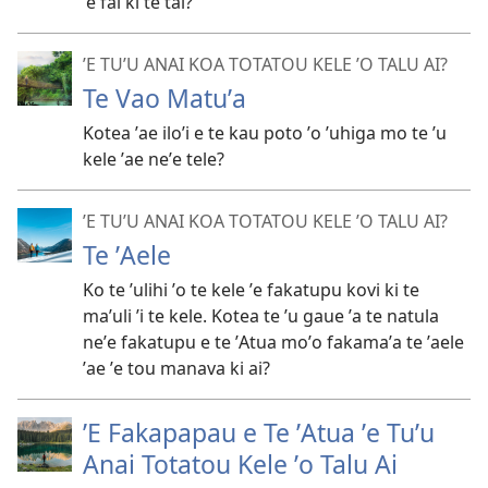
ʼe fai ki te tai?
ʼE TUʼU ANAI KOA TOTATOU KELE ʼO TALU AI?
Te Vao Matuʼa
Kotea ʼae iloʼi e te kau poto ʼo ʼuhiga mo te ʼu
kele ʼae neʼe tele?
ʼE TUʼU ANAI KOA TOTATOU KELE ʼO TALU AI?
Te ʼAele
Ko te ʼulihi ʼo te kele ʼe fakatupu kovi ki te
maʼuli ʼi te kele. Kotea te ʼu gaue ʼa te natula
neʼe fakatupu e te ʼAtua moʼo fakamaʼa te ʼaele
ʼae ʼe tou manava ki ai?
ʼE Fakapapau e Te ʼAtua ʼe Tuʼu
Anai Totatou Kele ʼo Talu Ai