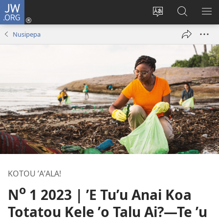
JW.ORG
Avahi
(opens
Fetogi
Kumi
FA
new
te
ʼi
TE
Nusipepa
window)
lea
Te
LIS
'o
JW.ORG
te
pasina
KOTOU ʼAʼALA!
o
N
1 2023 | ʼE Tuʼu Anai Koa
Totatou Kele ʼo Talu Ai?​—Te ʼu