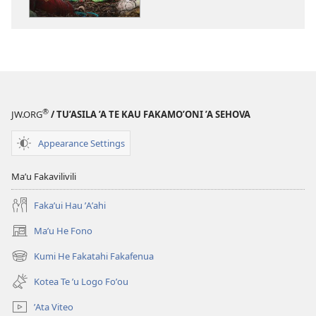
ʼE
Tuʼu
Anai
Koa
Totatou
Kele
ʼo
®
JW.ORG
/ TU’ASILA ’A TE KAU FAKAMO’ONI ’A SEHOVA
Talu
Ai?​
Appearance Settings
—
Te
Maʼu Fakavilivili
ʼu
Fakaʼui Hau ʼAʼahi
Tupuʼaga
Ke
Maʼu He Fono
(opens
Tou
new
Kumi He Fakatahi Fakafenua
Tui
(opens
window)
Ki
new
Kotea Te ʼu Logo Foʼou
window)
Ai
ʼAta Viteo