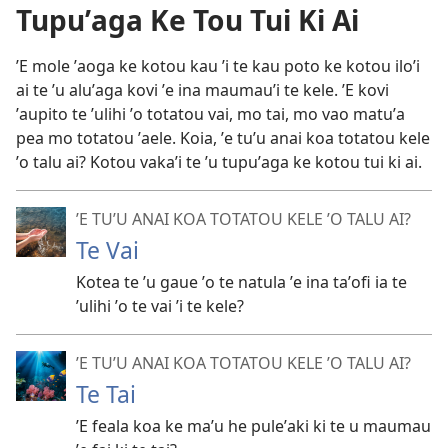
Tupuʼaga Ke Tou Tui Ki Ai
ʼE mole ʼaoga ke kotou kau ʼi te kau poto ke kotou iloʼi
ai te ʼu aluʼaga kovi ʼe ina maumauʼi te kele. ʼE kovi
ʼaupito te ʼulihi ʼo totatou vai, mo tai, mo vao matuʼa
pea mo totatou ʼaele. Koia, ʼe tuʼu anai koa totatou kele
ʼo talu ai? Kotou vakaʼi te ʼu tupuʼaga ke kotou tui ki ai.
ʼE TUʼU ANAI KOA TOTATOU KELE ʼO TALU AI?
Te Vai
Kotea te ʼu gaue ʼo te natula ʼe ina taʼofi ia te
ʼulihi ʼo te vai ʼi te kele?
ʼE TUʼU ANAI KOA TOTATOU KELE ʼO TALU AI?
Te Tai
ʼE feala koa ke maʼu he puleʼaki ki te u maumau