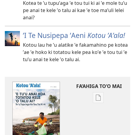
Kotea te ʼu tupuʼaga ʼe tou tui ki ai ʼe mole tuʼu
pe anai te kele ʼo talu ai kae ʼe toe maʼuli lelei
anai?
ʼI Te Nusipepa ʼAeni
Kotou ʼAʼala!
Kotou lau he ʼu alatike ʼe fakamahino pe kotea
ʼae ʼe hoko ki totatou kele pea koʼe ʼe tou tui ʼe
tuʼu anai te kele ʼo talu ai.
FA’AHIGA TO’O MAI
Publication
download
options
KOTOU
ʼAʼALA!