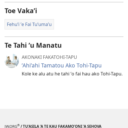
Toe Vakaʼi
Fehuʼi ʼe Fai Tuʼumaʼu
Te Tahi ʼu Manatu
AKONAKI FAKATOHI-TAPU
ʼAhiʼahi Tamatou Ako Tohi-Tapu
Kole ke alu atu he tahi ʼo fai hau ako Tohi-Tapu.
®
JW.ORG
/ TU’ASILA ’A TE KAU FAKAMO’ONI ’A SEHOVA