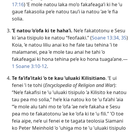
17:16
) ’E mole natou laka mo’o fakafeaga’i ki he ’u
gaue fakasolia pe’e natou tau’i ia natou ’ae ’e fia
solia.
’E natou ’o’ofa ki te haha’i.
Ne’e fakatotonu e Sesu
ki ’ana tisipulo ke natou “feofaaki.” (
Soane 13:34, 35
)
Koia, ’e natou liliu anai ko he fale tau tehina ’i te
malamanei, pea ’e mole tau anai he tahi ’o
fakafeagai ki hona tehina pe’e ko hona tuaga’ane.—
1 Soane 3:10-12
.
Te fa’ifa’itaki ’o te kau ’uluaki Kilisitiano
. ’E ui
fenei ’i te tohi (
Encyclopedia of Religion and War
):
“Ne’e fakafisi te ’u ’uluaki tisipulo ’a Kilisito ke natou
tau pea mo solia,” he’e kia natou ko te ’u fa’ahi ’aia
“’e mole alu tahi mo te ’ofa ’ae ne’e fakaha e Sesu
pea mo te fakatotonu ’ae ke ’ofa ki te ’u fili.” ’O toe
feia aipe, ne’e ui fenei e te tagata teolosia Siamani
ko Peter Meinhold ’o ’uhiga mo te ’u ’uluaki tisipulo