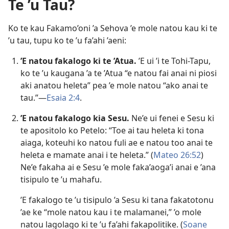
Te ’u Tau?
Ko te kau Fakamo’oni ’a Sehova ’e mole natou kau ki te
’u tau, tupu ko te ’u fa’ahi ’aeni:
’E natou fakalogo ki te ’Atua.
’E ui ’i te Tohi-Tapu,
ko te ’u kaugana ’a te ’Atua “e natou fai anai ni piosi
aki anatou heleta” pea ’e mole natou “ako anai te
tau.”—
Esaia 2:4
.
’E natou fakalogo kia Sesu.
Ne’e ui fenei e Sesu ki
te apositolo ko Petelo: “Toe ai tau heleta ki tona
aiaga, koteuhi ko natou fuli ae e natou too anai te
heleta e mamate anai i te heleta.” (
Mateo 26:52
)
Ne’e fakaha ai e Sesu ’e mole faka’aoga’i anai e ’ana
tisipulo te ’u mahafu.
’E fakalogo te ’u tisipulo ’a Sesu ki tana fakatotonu
’ae ke “mole natou kau i te malamanei,” ’o mole
natou lagolago ki te ’u fa’ahi fakapolitike. (
Soane