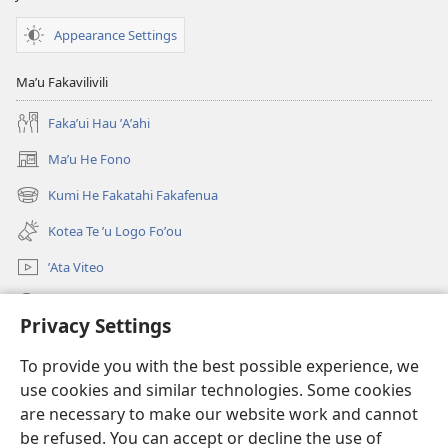
Appearance Settings
Maʼu Fakavilivili
Fakaʼui Hau ʼAʼahi
Maʼu He Fono
(opens
new
Kumi He Fakatahi Fakafenua
(opens
window)
new
Kotea Te ʼu Logo Foʼou
window)
ʼAta Viteo
Kumi
Privacy Settings
Meʼa ʼOfa
(opens
To provide you with the best possible experience, we
new
use cookies and similar technologies. Some cookies
window)
Tanakiʼaga Tohi ʼi Te Neti
are necessary to make our website work and cannot
(opens
be refused. You can accept or decline the use of
new