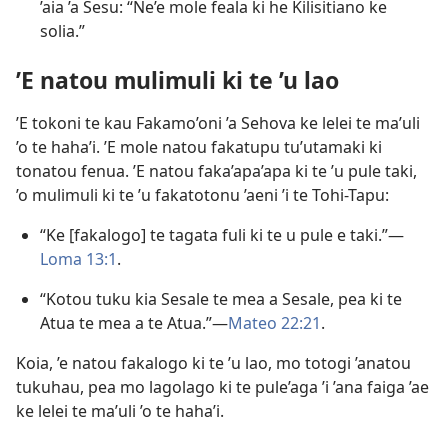
’aia ’a Sesu: “Ne’e mole feala ki he Kilisitiano ke
solia.”
’E natou mulimuli ki te ’u lao
’E tokoni te kau Fakamo’oni ’a Sehova ke lelei te ma’uli
’o te haha’i. ’E mole natou fakatupu tu’utamaki ki
tonatou fenua. ’E natou faka’apa’apa ki te ’u pule taki,
’o mulimuli ki te ’u fakatotonu ’aeni ’i te Tohi-Tapu:
“Ke [fakalogo] te tagata fuli ki te u pule e taki.”—
Loma 13:1
.
“Kotou tuku kia Sesale te mea a Sesale, pea ki te
Atua te mea a te Atua.”—
Mateo 22:21
.
Koia, ’e natou fakalogo ki te ’u lao, mo totogi ’anatou
tukuhau, pea mo lagolago ki te pule’aga ’i ’ana faiga ’ae
ke lelei te ma’uli ’o te haha’i.