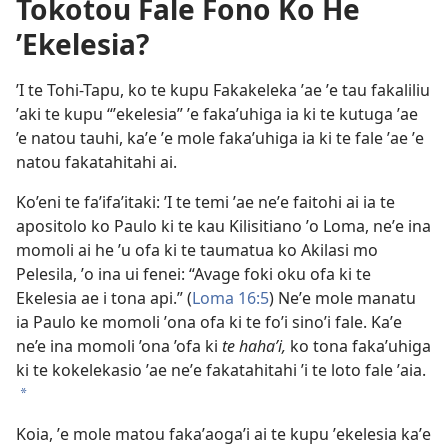
Tokotou Fale Fono Ko He
ʼEkelesia?
ʼI te Tohi-Tapu, ko te kupu Fakakeleka ʼae ʼe tau fakaliliu
ʼaki te kupu “ʼekelesia” ʼe fakaʼuhiga ia ki te kutuga ʼae
’e natou tauhi, kaʼe ʼe mole fakaʼuhiga ia ki te fale ʼae ʼe
natou fakatahitahi ai.
Ko’eni te faʼifaʼitaki: ʼI te temi ʼae neʼe faitohi ai ia te
apositolo ko Paulo ki te kau Kilisitiano ʼo Loma, neʼe ina
momoli ai he ʼu ofa ki te taumatua ko Akilasi mo
Pelesila, ʼo ina ui fenei: “Avage foki oku ofa ki te
Ekelesia ae i tona api.” (
Loma 16:5
) Neʼe mole manatu
ia Paulo ke momoli ʼona ofa ki te foʼi sinoʼi fale. Kaʼe
ne’e ina momoli ’ona ’ofa ki
te haha’i,
ko tona faka’uhiga
ki te kokelekasio ʼae neʼe fakatahitahi ʼi te loto fale ʼaia.
a
Koia, ʼe mole matou fakaʼaogaʼi ai te kupu ʼekelesia kaʼe