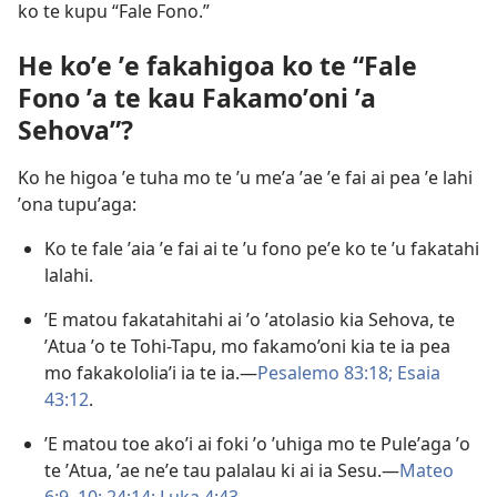
ko te kupu “Fale Fono.”
He koʼe ʼe fakahigoa ko te “Fale
Fono ʼa te kau Fakamoʼoni ʼa
Sehova”?
Ko he higoa ʼe tuha mo te ʼu meʼa ʼae ʼe fai ai pea ʼe lahi
ʼona tupuʼaga:
Ko te fale ʼaia ʼe fai ai te ʼu fono peʼe ko te ’u fakatahi
lalahi.
ʼE matou fakatahitahi ai ʼo ʼatolasio kia Sehova, te
ʼAtua ʼo te Tohi-Tapu, mo fakamo’oni kia te ia pea
mo fakakololiaʼi ia te ia.​—
Pesalemo 83:18;
Esaia
43:12
.
ʼE matou toe akoʼi ai foki ʼo ʼuhiga mo te Puleʼaga ʼo
te ʼAtua, ʼae neʼe tau palalau ki ai ia Sesu.​—
Mateo