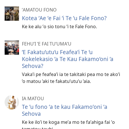
ʼAMATOU FONO
Kotea ʼAe ʼe Fai ʼi Te ʼu Fale Fono?
Ke ke alu ʼo sio tonu ʼi te Fale Fono.
FEHUʼI ʼE FAI TUʼUMAʼU
’E Fakatu’utu’u Feafea’i Te ’u
Kokelekasio ’a Te Kau Fakamo’oni ’a
Sehova?
Vaka’i pe feafea’i ia te takitaki pea mo te ako’i
’o matou ’aki te fakatu’utu’u ’aia.
IA MATOU
Te ʼu fono ʼa te kau Fakamoʼoni ʼa
Sehova
Ke ke iloʼi te koga meʼa mo te faʼahiga fai ʼo