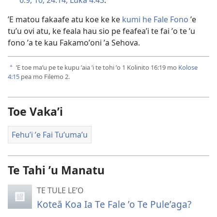
6:9, 10;
24:14;
Luka 4:43
.
ʼE matou fakaafe atu koe ke ke
kumi he Fale Fono
ʼe
tu’u ovi atu, ke feala hau sio pe feafeaʼi te fai ʼo te ʼu
fono ʼa te kau Fakamoʼoni ʼa Sehova.
ʼE toe maʼu pe te kupu ʼaia ʼi te tohi ʼo 1 Kolinito 16:19 mo
Kolose
a
4:15
pea mo Filemo 2.
Toe Vakaʼi
Fehuʼi ʼe Fai Tuʼumaʼu
Te Tahi ʼu Manatu
TE TULE LE’O
Koteā Koa Ia Te Fale ʼo Te Puleʼaga?