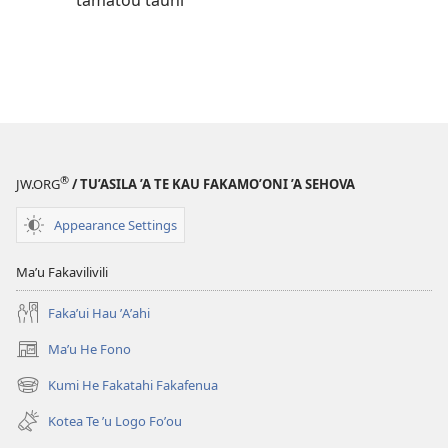
tamatou tauhi
®
JW.ORG
/ TU’ASILA ’A TE KAU FAKAMO’ONI ’A SEHOVA
Appearance Settings
Maʼu Fakavilivili
Fakaʼui Hau ʼAʼahi
Maʼu He Fono
(opens
new
Kumi He Fakatahi Fakafenua
(opens
window)
new
Kotea Te ʼu Logo Foʼou
window)