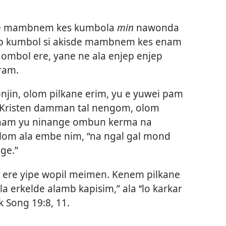
.
sde mambnem kes kumbola
min
nawonda
b kumbol si akisde mambnem kes enam
ombol ere, yane ne ala enjep enjep
ram.
njin, olom pilkane erim, yu e yuwei pam​
Kristen damman tal nengom, olom
nam yu ninange ombun kerma na
om ala embe nim, “na ngal gal mond
ge.”
r ere yipe wopil meimen. Kenem pilkane
a erkelde alamb kapisim,” ala ‘‘lo karkar
 Song 19:​8,
11
.