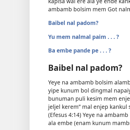
kapisa wal ere ala ye ende ka
ambamb bolsim mem Got nalm
Baibel nal padom?
Yu mem nalmal paim . . . ?
Ba embe pande pe . . . ?
Baibel nal padom?
Yeye na ambamb bolsim alam
yipe kunum bol dingmal napai
bunuman puli kesim mem enjep
jeljel kerem” mal enjep kanku
(
Efesus 4:​14
) Yeye na ambamb b
ala embe (enam kunum mambn