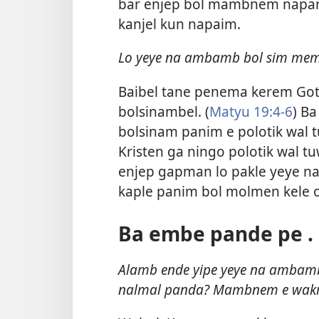
bar enjep bol mambnem napam
kanjel kun napaim.
Lo yeye na ambamb bol sim mem
Baibel tane penema kerem Got
bolsinambel. (
Matyu 19:​4-6
) B
bolsinam panim e polotik wal 
Kristen ga ningo polotik wal t
enjep gapman lo pakle yeye 
kaple panim bol molmen kele
Ba embe pande pe . .
Alamb ende yipe yeye na ambam
nalmal panda? Mambnem e wak