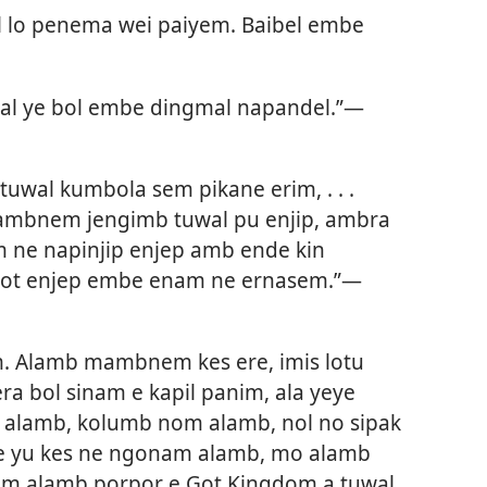
 lo penema wei paiyem. Baibel embe
al ye bol embe dingmal napandel.”​—
uwal kumbola sem pikane erim, . . .
ambnem jengimb tuwal pu enjip, ambra
 ne napinjip enjep amb ende kin
Got enjep embe enam ne ernasem.”​—
 Alamb mambnem kes ere, imis lotu
a bol sinam e kapil panim, ala yeye
alamb, kolumb nom alamb, nol no sipak
e yu kes ne ngonam alamb, mo alamb
sim alamb porpor e Got Kingdom a tuwal