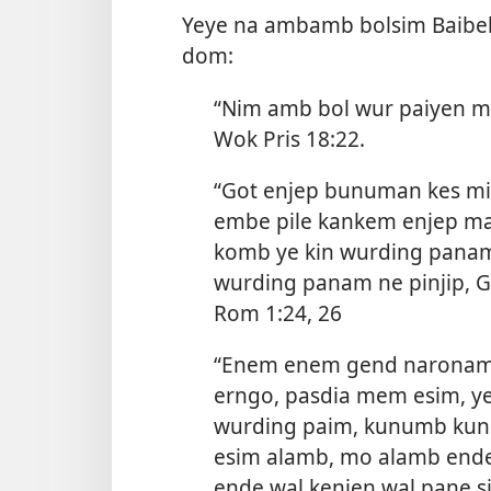
Yeye na ambamb bolsim Baibel
dom:
“Nim amb bol wur paiyen m
Wok Pris 18:22
.
“Got enjep bunuman kes mit
embe pile kankem enjep m
komb ye kin wurding panam
wurding panam ne pinjip, 
Rom 1:​24,
26
“Enem enem gend naronam.
erngo, pasdia mem esim, yer
wurding paim, kunumb kun 
esim alamb, mo alamb end
ende wal kenjen wal pane 