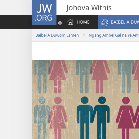
JW.ORG
Johova Witnis
HOME
BAIBEL A D
Baibel A Duwom Esmen
Ngang Ambel Gal na Ye Am