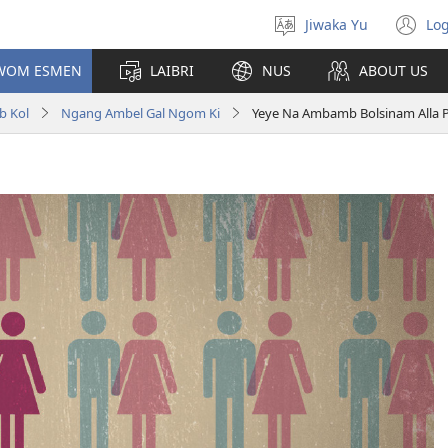
Jiwaka Yu
Log
Select
(o
language
n
UWOM ESMEN
LAIBRI
NUS
ABOUT US
wi
b Kol
Ngang Ambel Gal Ngom Ki
Yeye Na Ambamb Bolsinam Alla 