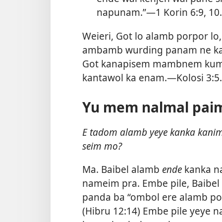
napunam.”​—
1 Korin 6:​9, 10
.
Weieri, Got lo alamb porpor l
ambamb wurding panam ne kap
Got kanapisem mambnem kumbo
kantawol ka enam.​—
Kolosi 3:5
.
Yu mem nalmal paim .
E tadom alamb yeye kanka kanim 
seim mo?
Ma. Baibel alamb
ende
kanka n
nameim pra. Embe pile, Baibel
panda ba “ombol ere alamb p
(
Hibru 12:14
) Embe pile yeye