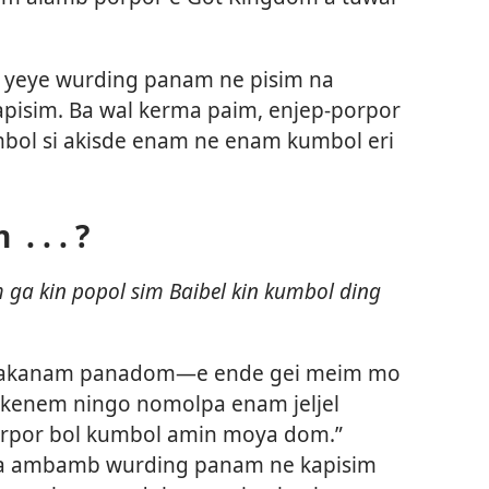
o, yeye wurding panam ne pisim na
isim. Ba wal kerma paim, enjep-porpor
l si akisde enam ne enam kumbol eri
 . . ?
ga kin popol sim Baibel kin kumbol ding
akanam panadom​—e ende gei meim mo
 kenem ningo nomolpa enam jeljel
orpor bol kumbol amin moya dom.”
 na ambamb wurding panam ne kapisim