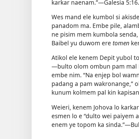
karkar naenam.”​—
Galesia 5:​16
Wes mand ele kumbol si aki
panadom ma. Embe pile, alam
ne pisim mem kumbola senda, 
Baibel yu duwom ere
tomen
ke
Atikol ele kenem Depit yubol to
—bulto olom ombun pam mal 
embe nim. “Na enjep bol wam
padang a pam wakronange,” ol
kunum kolmem pal kin kapisan
Weieri, kenem Johova lo karka
esmen lo e “dulto wei paiyem al
enem ye topom ka sinda.”​—
Buk