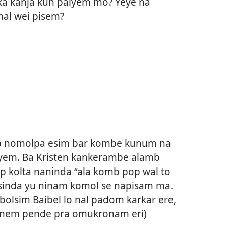
nka kanja kun paiyem mo? Yeye na
al wei pisem?
b nomolpa esim bar kombe kunum na
yem. Ba Kristen kankerambe alamb
 kolta naninda “ala komb pop wal to
l sinda yu ninam komol se napisam ma.
olsim Baibel lo nal padom karkar ere,
em pende pra omukronam eri)