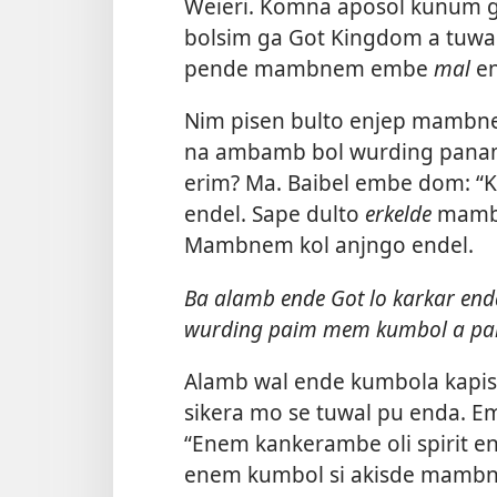
Weieri. Komna aposol kunum 
bolsim ga Got Kingdom a tuwa
pende mambnem embe
mal
en
Nim pisen bulto enjep mamb
na ambamb bol wurding pan
erim? Ma. Baibel embe dom: 
endel. Sape dulto
erkelde
mamb
Mambnem kol anjngo endel.
Ba alamb ende Got lo karkar en
wurding paim mem kumbol a pam
Alamb wal ende kumbola kap
sikera mo se tuwal pu enda. 
“Enem kankerambe oli spirit e
enem kumbol si akisde mambn