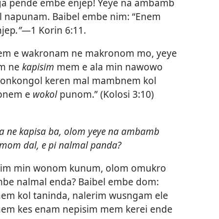
ga pende embe enjep! Yeye na ambamb
l napunam. Baibel embe nim: “Enem
jep
.”
​—
1 Korin 6:​11
.
nem e wakronam ne makronom mo, yeye
am ne
kapisim
mem e ala min nawowo
“Konkongol keren mal mambnem kol
nem e
wokol
punom.” (
Kolosi 3:​10
)
da ne kapisa ba, olom yeye na ambamb
om dal, e pi nalmal panda?
isim min wonom kunum, olom omukro
Embe nalmal enda? Baibel embe dom:
nem kol taninda, nalerim wusngam ele
em kes enam nepisim mem kerei ende