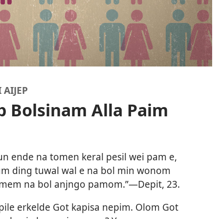
 AIJEP
 Bolsinam Alla Paim
n ende na tomen keral pesil wei pam e,
m ding tuwal wal e na bol min wonom
j mem na bol anjngo pamom.”​—Depit, 23.
ile erkelde Got kapisa nepim. Olom Got