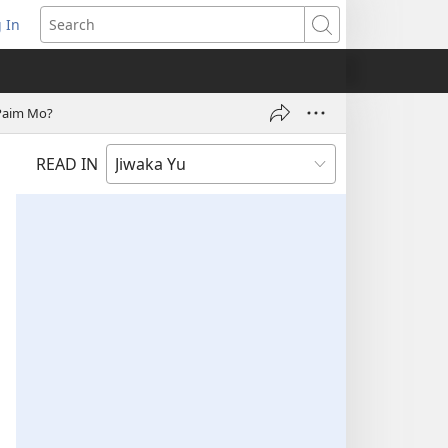
 In
pens
Search
ew
ndow)
Paim Mo?
READ IN