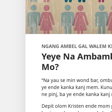
NGANG AMBEL GAL WALEM KI
Yeye Na Ambamb
Mo?
“Na yau se min wond bar, ombu
ye ende kanka kanj mem. Kunu
ne pinj, ba ye ende kanka kan
Depit olom Kristen ende mom p