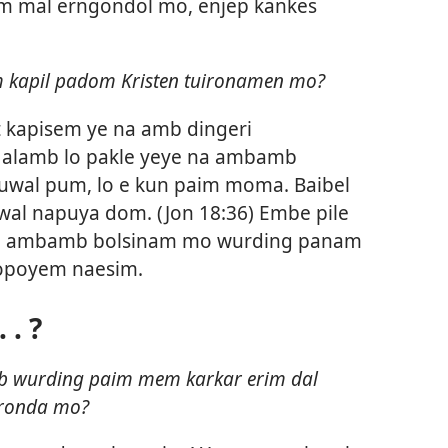
 mal erngondol mo, enjep kankes
 kapil padom Kristen tuironamen mo?
 kapisem ye na amb dingeri
a alamb lo pakle yeye na ambamb
tuwal pum, lo e kun paim moma. Baibel
uwal napuya dom. (
Jon 18:36
) Embe pile
na ambamb bolsinam mo wurding panam
 opoyem naesim.
 . ?
b wurding paim mem karkar erim dal
ronda mo?