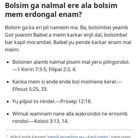
Bolsim ga nalmal ere ala bolsim
mem erdongal enam?
Bolsim ga ka eri pil nameim ma. Ba, bolsimbel yeamb
Got yuwom Baibel a meim karkar enjil dal, bolsimbel
bar kapil morambel. Baibel yu pende karkar enam mal
meim:
Bolsinen alamb nalmal pisem mal yero pilngondol.
—
1 Korin 7:3-5;
Filipai 2:3, 4
.
Kanka mem si ende ende bol molmene kerel.—
Efesus 5:25,
33
.
Yu pilpol to nindel.—
Provep 12:18
.
Wimuk wamnam nane alla wakrondol ne ernomb
rondol.—
Kolosi 3:13, 14
.
Atikol ende kangen “
pemili woseding pu—kapil meim
,” pane paim
a