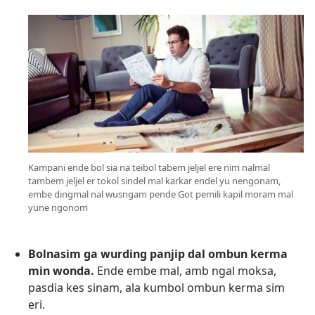
Kampani ende bol sia na teibol tabem jeljel ere nim nalmal
tambem jeljel er tokol sindel mal karkar endel yu nengonam,
embe dingmal nal wusngam pende Got pemili kapil moram mal
yune ngonom
Bolnasim ga wurding panjip dal ombun kerma
min wonda.
Ende embe mal, amb ngal moksa,
pasdia kes sinam, ala kumbol ombun kerma sim
eri.