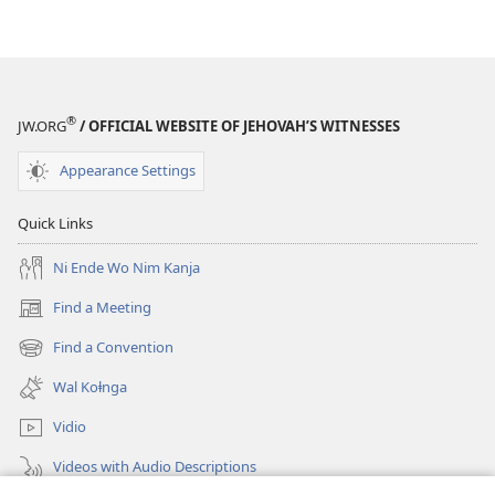
®
JW.ORG
/ OFFICIAL WEBSITE OF JEHOVAH’S WITNESSES
Appearance Settings
Quick Links
Ni Ende Wo Nim Kanja
Find a Meeting
(opens
new
Find a Convention
(opens
window)
new
Wal Koⱡnga
window)
Vidio
Videos with Audio Descriptions