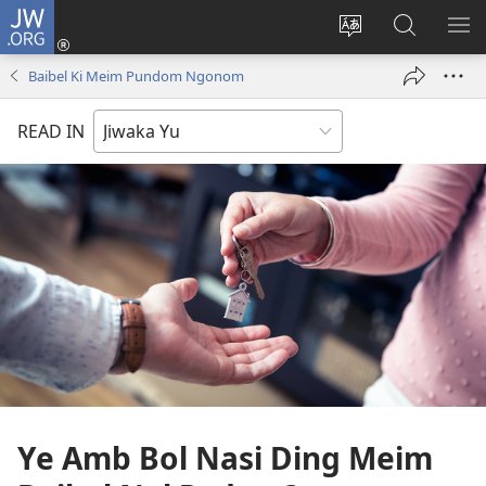
JW.ORG
Log
In
Change
JW.ORG
SH
(opens
site
pu
ME
Baibel Ki Meim Pundom Ngonom
new
language
kanjel
window)
READ IN
Ye Amb Bol Nasi Ding Meim