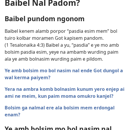
Baibel Nal Padom?
Baibel pundom ngonom
Baibel kenem alamb porpor “pasdia esim mem” bol
tuiro kolbar moramen Got kapisem pandom.
(
1 Tesalonaika 4:3
) Baibel a yu, “pasdia” e ye mo amb
bolsim pasdia esim, yeye na ambamb wurding paim
ala ye amb bolnasim wurding paim e pildom.
Ye amb bolsim mo bol nasim nal ende Got dungol a
wal kerma paiyem?
Yera na ambra komb bolnasim kunum yero enjep ai
ami ne meim, kun paim moma omukro kanjel?
Bolsim ga nalmal ere ala bolsim mem erdongal
enam?
Ye amb bolsim mo bol nasim nal