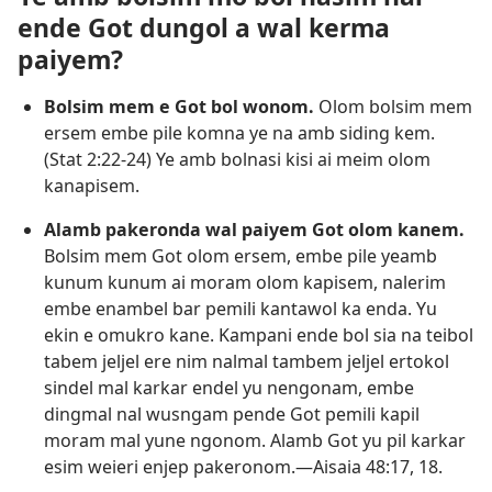
ende Got dungol a wal kerma
paiyem?
Bolsim mem e Got bol wonom.
Olom bolsim mem
ersem embe pile komna ye na amb siding kem.
(
Stat 2:22-24
) Ye amb bolnasi kisi ai meim olom
kanapisem.
Alamb pakeronda wal paiyem Got olom kanem.
Bolsim mem Got olom ersem, embe pile yeamb
kunum kunum ai moram olom kapisem, nalerim
embe enambel bar pemili kantawol ka enda. Yu
ekin e omukro kane. Kampani ende bol sia na teibol
tabem jeljel ere nim nalmal tambem jeljel ertokol
sindel mal karkar endel yu nengonam, embe
dingmal nal wusngam pende Got pemili kapil
moram mal yune ngonom. Alamb Got yu pil karkar
esim weieri enjep pakeronom.—
Aisaia 48:17, 18
.