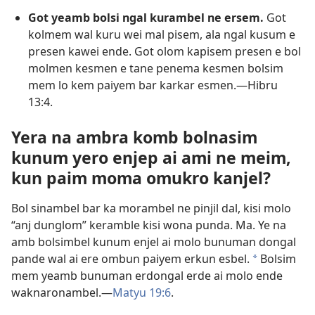
Got yeamb bolsi ngal kurambel ne ersem.
Got
kolmem wal kuru wei mal pisem, ala ngal kusum e
presen kawei ende. Got olom kapisem presen e bol
molmen kesmen e tane penema kesmen bolsim
mem lo kem paiyem bar karkar esmen.—
Hibru
13:4
.
Yera na ambra komb bolnasim
kunum yero enjep ai ami ne meim,
kun paim moma omukro kanjel?
Bol sinambel bar ka morambel ne pinjil dal, kisi molo
“anj dunglom” keramble kisi wona punda. Ma. Ye na
amb bolsimbel kunum enjel ai molo bunuman dongal
pande wal ai ere ombun paiyem erkun esbel.
Bolsim
a
mem yeamb bunuman erdongal erde ai molo ende
waknaronambel.—
Matyu 19:6
.