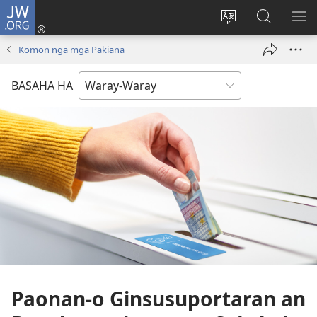
JW.ORG
Pag-
log
Balyui
Pamiling
IPA
In
hin
ha
AN
Komon nga mga Pakiana
(opens
yinaknan
JW.ORG
ME
new
an
BASAHA HA
window)
site
Paonan-o Ginsusuportaran an