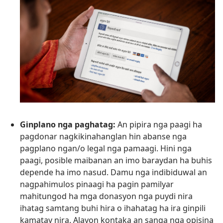
Ginplano nga paghatag:
An pipira nga paagi ha
pagdonar nagkikinahanglan hin abanse nga
pagplano ngan/o legal nga pamaagi. Hini nga
paagi, posible maibanan an imo baraydan ha buhis
depende ha imo nasud. Damu nga indibiduwal an
nagpahimulos pinaagi ha pagin pamilyar
mahitungod ha mga donasyon nga puydi nira
ihatag samtang buhi hira o ihahatag ha ira ginpili
kamatay nira. Alayon kontaka an sanga nga opisina