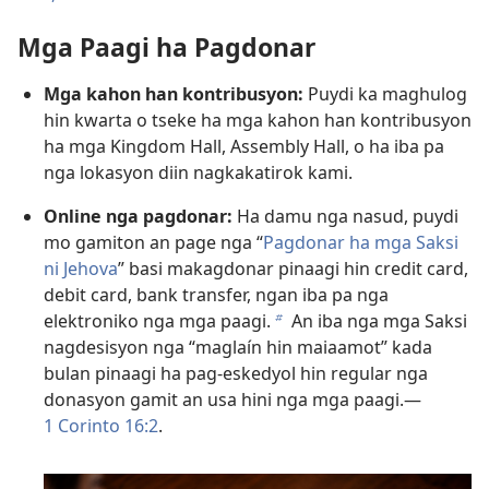
Mga Paagi ha Pagdonar
Mga kahon han kontribusyon:
Puydi ka maghulog
hin kwarta o tseke ha mga kahon han kontribusyon
ha mga Kingdom Hall, Assembly Hall, o ha iba pa
nga lokasyon diin nagkakatirok kami.
Online nga pagdonar:
Ha damu nga nasud, puydi
mo gamiton an page nga “
Pagdonar ha mga Saksi
ni Jehova
” basi makagdonar pinaagi hin credit card,
debit card, bank transfer, ngan iba pa nga
elektroniko nga mga paagi.
An iba nga mga Saksi
b
nagdesisyon nga “maglaín hin maiaamot” kada
bulan pinaagi ha pag-eskedyol hin regular nga
donasyon gamit an usa hini nga mga paagi.—
1 Corinto 16:2
.