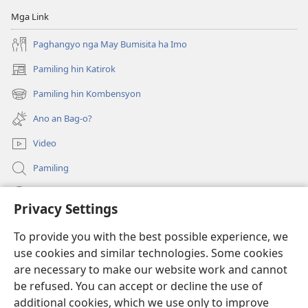
Mga Link
Paghangyo nga May Bumisita ha Imo
Pamiling hin Katirok
(opens
new
Pamiling hin Kombensyon
(opens
window)
new
Ano an Bag-o?
window)
Video
Pamiling
Impormasyon Para ha mga Opisyal han Gobyerno
Privacy Settings
Donasyon
(opens
To provide you with the best possible experience, we
new
use cookies and similar technologies. Some cookies
window)
Watchtower ONLINE LIBRARY
are necessary to make our website work and cannot
(opens
be refused. You can accept or decline the use of
new
®
JW Hub
window)
additional cookies, which we use only to improve
(opens