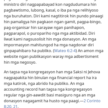
ministro diri nagpapabayad kon nagdudumara hin
pagbawtismo, lubong, kasal, o iba pa nga relihiyoso
nga buruhaton. Diri kami nagtitirok hin pundo pinaagi
hin pamaligya hin pagkaon ngan gamit, pagpa-bingo,
pag-organisar hin sarayaw ngan panihapon,
pagparapol, o puropariho nga mga aktibidad. Diri
liwat kami nagsusolisit hin mga donasyon. An mga
impormasyon mahitungod ha mga nagdonar diri
ginpapahibaro ha publiko. (
Mateo 6:2-4
) An amon mga
website ngan publikasyon waray mga adbertisment
hin mga negosyo.
An tagsa nga kongregasyon han mga Saksi ni Jehova
nagpapakita hin binulan nga financial report ha ira
mga katirok, nga abrido ha publiko. An mga
accounting record han tagsa nga kongregasyon
regular nga gin-aawdit basi masiguro nga an mga
donasyon nagagamit ha husto nga paagi.—
2 Corinto
8:20, 21
.