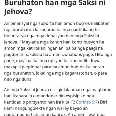
Buruhaton han mga Saksi ni
Jehova?
An pinansyal nga suporta han amon bug-os-kalibotan
nga buruhaton kasagaran na nga nagtitikang ha
boluntaryo nga mga donasyon han mga Saksi ni
Jehova.
May-ada mga kahon han kontribusyon ha
a
amon mga katirokan, ngan an iba pa nga paagi ha
pagdonar nakalista ha amon Donations page. Hito nga
page, may iba-iba nga opsyon basi an indibiduwal
makapili pagdonar para ha amon bug-os-kalibotan
nga buruhaton, lokal nga mga kagarastohan, o para
hito nga duha.
An mga Saksi ni Jehova diri ginlalaoman nga maghatag
han ikanapulo o magdonar hin espisipiko nga
kantidad o porsyento han ira kità. (
2 Corinto 9:7
) Diri
kami nangungolekta ngan waray bayad an
pagtambong han amon katirok. An amon liwat mga